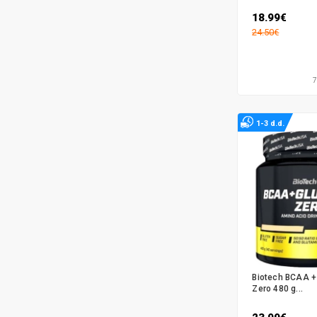
18.99€
24.50€
1-3 d.d.
Biotech BCAA +
Zero 480 g...