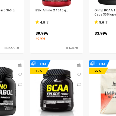
ero 360 g.
BSN Amino X 1010 g..
Olimp BCAA 1
Caps 300 kaps
4.8
5.0
(8)
(1)
39.99€
33.99€
49.99€
BTBCAAZ360
BSNAX70
1-3 d.d.
1-3 d.d.
-10%
-27%