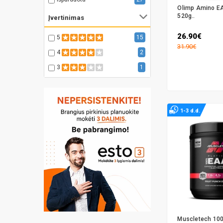
Olimp Amino E
CELLUCOR
1
520g..
Įvertinimas
DYMATIZE
2
26.90€
5
15
MUSCLEPHARM
2
31.90€
4
2
MUSCLETECH
2
3
1
NUTREND
2
OPTIMUM
2
Mutant
2
1-3 d.d.
RONNIE COLEMAN
1
SCITEC
5
Scivation
3
TESTED
1
UNIVERSAL
3
USP LABS
1
Muscletech 10