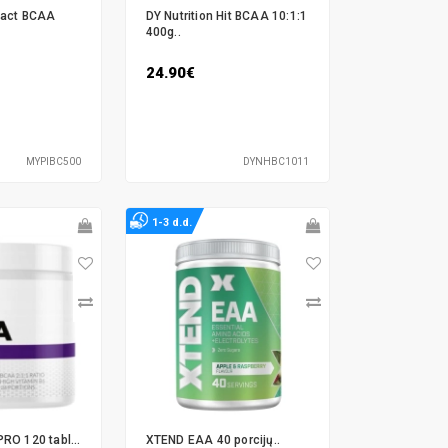
pact BCAA
DY Nutrition Hit BCAA 10:1:1
400g..
24.90€
MYPIBC500
DYNHBC1011
1-3 d.d.
RO 120 tabl...
XTEND EAA 40 porcijų..