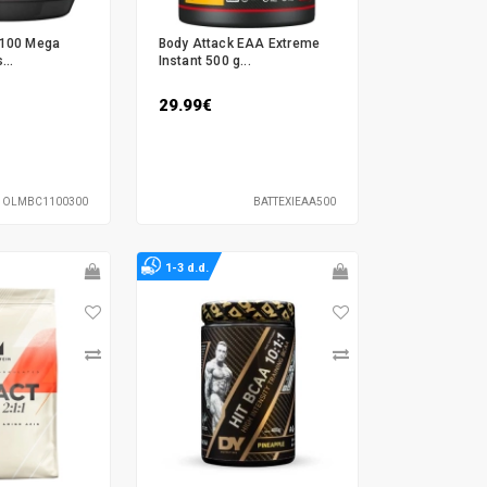
100 Mega
Body Attack EAA Extreme
...
Instant 500 g...
29.99€
OLMBC1100300
BATTEXIEAA500
1-3 d.d.