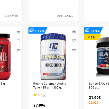
7NEAA480
SCNBCAA125
1-3 d.d.
1-3 d.d.
-12%
5 g..
Ronnie Coleman Amino
Scitec EAA + 
Tone 435 g - 1300 g..
300 g...
5.0
(2)
21.90€
25.00€
27.99€