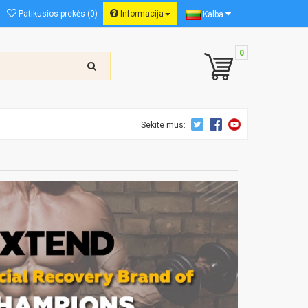
Patikusios prekės (0)
Informacija
Kalba
0
Sekite mus: