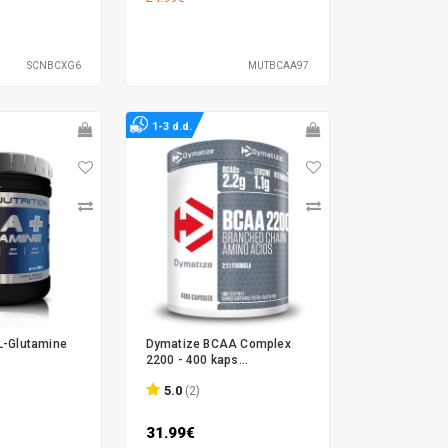
SCNBCXG6
MUTBCAA97
1-3 d.d.
L-Glutamine
Dymatize BCAA Complex
2200 - 400 kaps...
5.0
(2)
31.99€