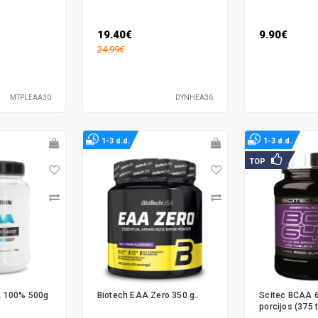
19.40€
9.90€
24.99€
MTPLEAA30
DYNHEA36
1-3 d.d.
1-3 d.d.
TOP
A 100% 500g
Biotech EAA Zero 350 g..
Scitec BCAA 6
porcijos (375 t