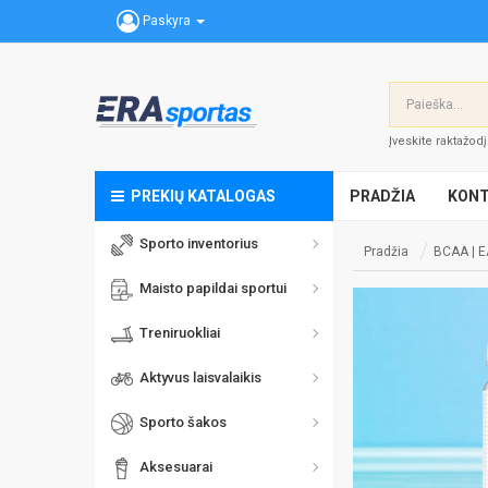
Paskyra
Įveskite raktažod
PREKIŲ KATALOGAS
PRADŽIA
KONT
Sporto inventorius
Pradžia
BCAA | 
Maisto papildai sportui
Treniruokliai
Aktyvus laisvalaikis
Sporto šakos
Aksesuarai