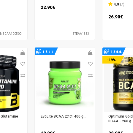
4.9
(7)
22.90€
26.90€
7NBCAA100500
BTEAA1833
1-3 d.d.
1-3 d.d.
-19%
 Glutamine
EvoLite BCAA 2:1:1 400 g...
Optimum Gold
BCAA - 266 g..