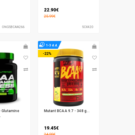
22.90€
25.99€
ONGSBCAA266
SCX420
1-3 d.d.
-22%
+ Glutamine
Mutant BCAA 9.7 - 348 g...
.
19.45€
24.99€