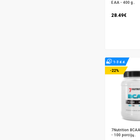
EAA - 400 g..
28.49€
1-3 d.d.
-22%
7Nutrition BCA
- 100 porcijų..