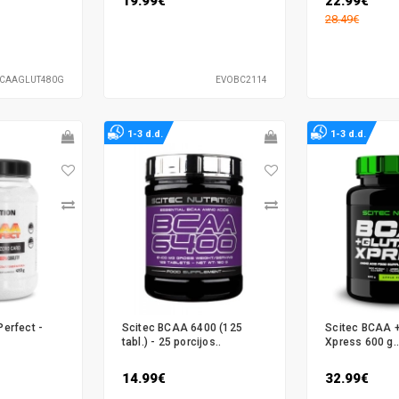
19.99€
22.99€
28.49€
CAAGLUT480G
EVOBC2114
1-3 d.d.
1-3 d.d.
Perfect -
Scitec BCAA 6400 (125
Scitec BCAA 
tabl.) - 25 porcijos..
Xpress 600 g..
14.99€
32.99€