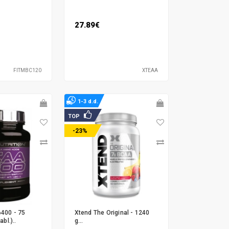
27.89€
FITMBC120
XTEAA
1-3 d.d.
TOP
-23%
400 - 75
Xtend The Original - 1240
abl.)..
g...