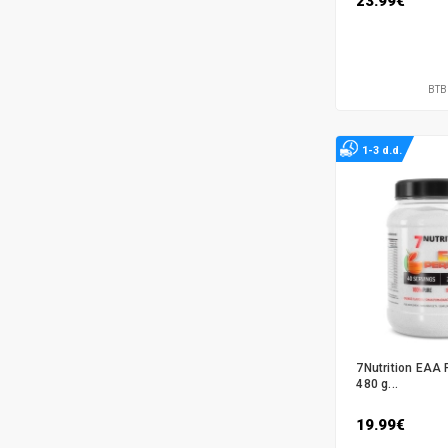
23.99€
BTB
1-3 d.d.
7Nutrition EAA 
480 g...
19.99€