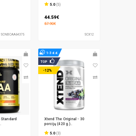
5.0
(5)
44.59€
57.90€
SCNBCAA64375
SCX12
1-3 d.d.
TOP
-12%
 Standard
Xtend The Original - 30
.
porcijų (420 g.)..
5.0
(3)