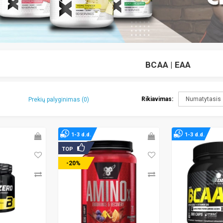
BCAA | EAA
Rikiavimas:
Prekių palyginimas (0)
1-3 d.d.
1-3 d.d.
TOP
-20%