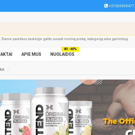
+37065909477
į. Šiame paieškos laukelyje galite surasti norimą prekę, kategoriją arba gamintoją.
IKI -40%
AKTAI
APIE MUS
NUOLAIDOS
EAA