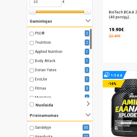
€
BioTech BCAA Z
(40 porcijų)..
Gamintojas
19.90€
PhD®
2
22.49€
7nutrition
2
Applied Nutrition
1
Body Attack
1
Dorian Yates
2
1-3 d.d.
EvoLite
1
-16%
Fitmax
3
Myprotein
1
Nuolaida
Olimp Sport
5
Prieinamumas
ACTIVLAB
3
BIOTECH USA
5
Sandėlyje
30
BSN
3
Išparduota
27