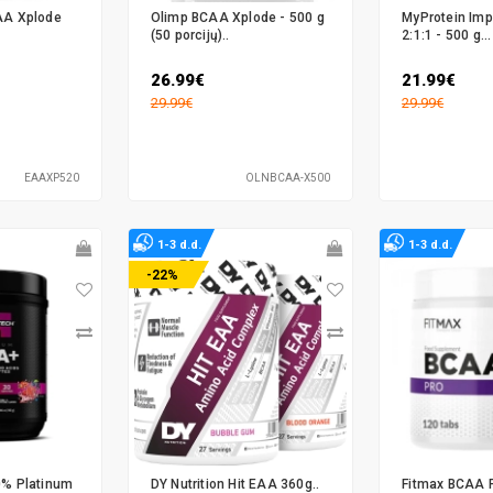
AA Xplode
Olimp BCAA Xplode - 500 g
MyProtein Im
(50 porcijų)..
2:1:1 - 500 g...
26.99€
21.99€
29.99€
29.99€
EAAXP520
OLNBCAA-X500
1-3 d.d.
1-3 d.d.
-22%
0% Platinum
DY Nutrition Hit EAA 360g..
Fitmax BCAA P