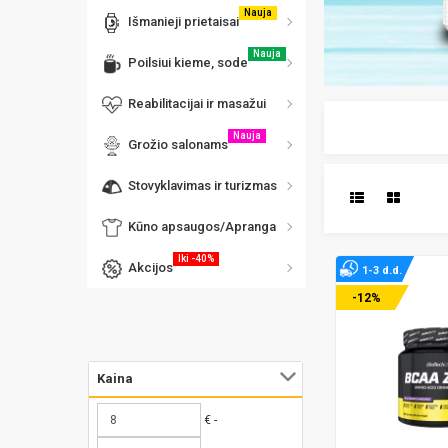
Nauja
Išmanieji prietaisai
Nauja
Poilsiui kieme, sode
Reabilitacijai ir masažui
Nauja
Grožio salonams
Stovyklavimas ir turizmas
Kūno apsaugos/Apranga
Iki -40%
Akcijos
1-3 d.d.
-12%
Kaina
€ -