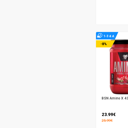
1-3 d.d.
-8%
BSN Amino X 43
23.99€
25.99€