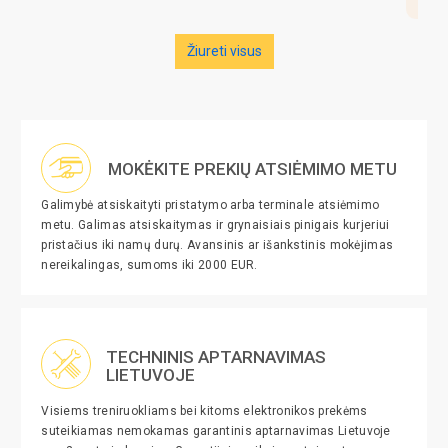
Žiureti visus
MOKĖKITE PREKIŲ ATSIĖMIMO METU
Galimybė atsiskaityti pristatymo arba terminale atsiėmimo
metu. Galimas atsiskaitymas ir grynaisiais pinigais kurjeriui
pristačius iki namų durų. Avansinis ar išankstinis mokėjimas
nereikalingas, sumoms iki 2000 EUR.
TECHNINIS APTARNAVIMAS
LIETUVOJE
Visiems treniruokliams bei kitoms elektronikos prekėms
suteikiamas nemokamas garantinis aptarnavimas Lietuvoje