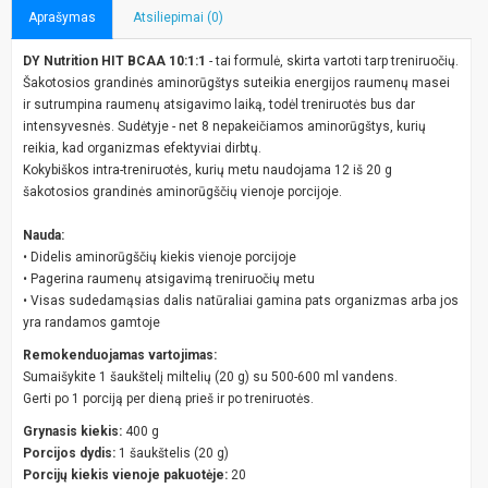
Aprašymas
Atsiliepimai (0)
DY Nutrition HIT BCAA 10:1:1
- tai formulė, skirta vartoti tarp treniruočių.
Šakotosios grandinės aminorūgštys suteikia energijos raumenų masei
ir sutrumpina raumenų atsigavimo laiką, todėl treniruotės bus dar
intensyvesnės. Sudėtyje - net 8 nepakeičiamos aminorūgštys, kurių
reikia, kad organizmas efektyviai dirbtų.
Kokybiškos intra-treniruotės, kurių metu naudojama 12 iš 20 g
šakotosios grandinės aminorūgščių vienoje porcijoje.
Nauda:
• Didelis aminorūgščių kiekis vienoje porcijoje
• Pagerina raumenų atsigavimą treniruočių metu
• Visas sudedamąsias dalis natūraliai gamina pats organizmas arba jos
yra randamos gamtoje
Remokenduojamas vartojimas:
Sumaišykite 1 šaukštelį miltelių (20 g) su 500-600 ml vandens.
Gerti po 1 porciją per dieną prieš ir po treniruotės.
Grynasis kiekis:
400 g
Porcijos dydis:
1 šaukštelis (20 g)
Porcijų kiekis vienoje pakuotėje:
20