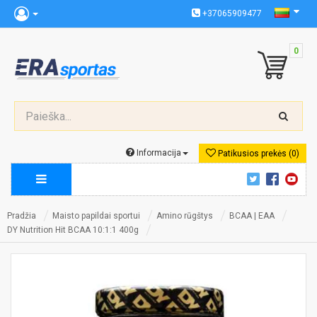
+37065909477
0
Informacija
Patikusios prekės (0)
Pradžia
Maisto papildai sportui
Amino rūgštys
BCAA | EAA
DY Nutrition Hit BCAA 10:1:1 400g