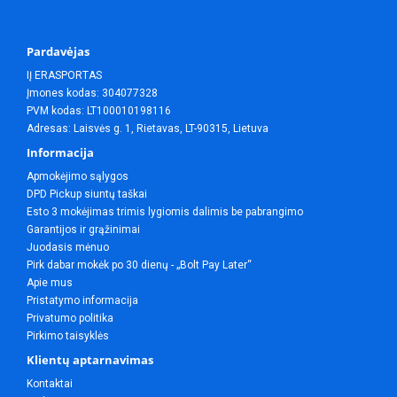
Pardavėjas
IĮ ERASPORTAS
Įmones kodas: 304077328
PVM kodas: LT100010198116
Adresas: Laisvės g. 1, Rietavas, LT-90315, Lietuva
Informacija
Apmokėjimo sąlygos
DPD Pickup siuntų taškai
Esto 3 mokėjimas trimis lygiomis dalimis be pabrangimo
Garantijos ir grąžinimai
Juodasis mėnuo
Pirk dabar mokėk po 30 dienų - „Bolt Pay Later“
Apie mus
Pristatymo informacija
Privatumo politika
Pirkimo taisyklės
Klientų aptarnavimas
Kontaktai