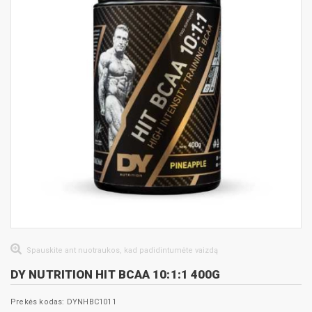
Spauskite ant nuotraukos, kad padidintumėte vaizdą
DY NUTRITION HIT BCAA 10:1:1 400G
Prekės kodas: DYNHBC1011