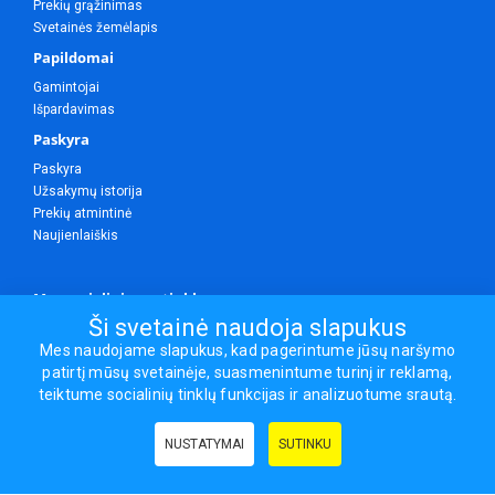
Prekių grąžinimas
Svetainės žemėlapis
Papildomai
Gamintojai
Išpardavimas
Paskyra
Paskyra
Užsakymų istorija
Prekių atmintinė
Naujienlaiškis
Mes socialiniuose tinkluose
Ši svetainė naudoja slapukus
Mes naudojame slapukus, kad pagerintume jūsų naršymo
patirtį mūsų svetainėje, suasmenintume turinį ir reklamą,
Visos teisės saugomos.
teiktume socialinių tinklų funkcijas ir analizuotume srautą.
Sporto ir laisvalaikio prekės, maisto papildai - erasportas.lt © 2026
NUSTATYMAI
SUTINKU
Naudingos nuorodos:
Prekės grožiui ir sveikatai
|
Civilinis draudimas