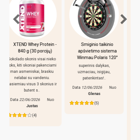
-
Smiginio taikinio
Pulo stalas Bilaro
apšvietimo sistema
Winner 7 pėdų
Winmau Polaris 120°
(213x118cm) žalias
o
audinys su
i
superinis dalykas,
komplektacija
uzmaciau, isigijau,
patenkintas!..
Pirkiniu patenkintas,
r
reguliuojamso kojeles geras
Data
12/06/2026
Nuo
dalykas, stalas nekliba. Bet
Glenas
yra keletas pastebejimu:
(5)
lazdos prastos, liaudiskai
tariant p..
Data
27/05/2026
Nuo
Edva
(4)