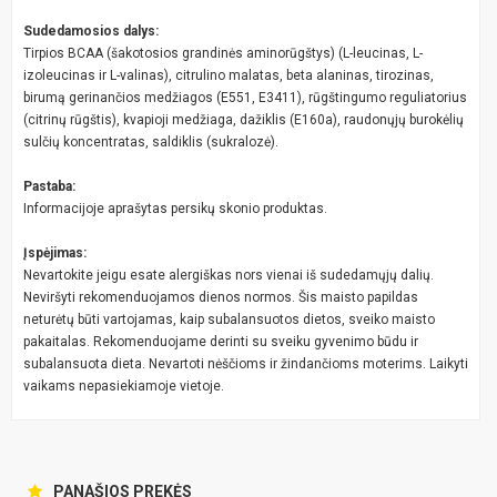
Sudedamosios dalys:
Tirpios BCAA (šakotosios grandinės aminorūgštys) (L-leucinas, L-
izoleucinas ir L-valinas), citrulino malatas, beta alaninas, tirozinas,
birumą gerinančios medžiagos (E551, E3411), rūgštingumo reguliatorius
(citrinų rūgštis), kvapioji medžiaga, dažiklis (E160a), raudonųjų burokėlių
sulčių koncentratas, saldiklis (sukralozė).
Pastaba:
Informacijoje aprašytas persikų skonio produktas.
Įspėjimas:
Nevartokite jeigu esate alergiškas nors vienai iš sudedamųjų dalių.
Neviršyti rekomenduojamos dienos normos. Šis maisto papildas
neturėtų būti vartojamas, kaip subalansuotos dietos, sveiko maisto
pakaitalas. Rekomenduojame derinti su sveiku gyvenimo būdu ir
subalansuota dieta. Nevartoti nėščioms ir žindančioms moterims. Laikyti
vaikams nepasiekiamoje vietoje.
PANAŠIOS PREKĖS