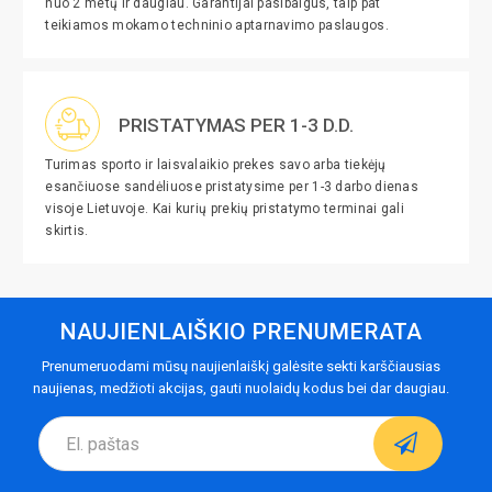
nuo 2 metų ir daugiau. Garantijai pasibaigus, taip pat
teikiamos mokamo techninio aptarnavimo paslaugos.
PRISTATYMAS PER 1-3 D.D.
Turimas sporto ir laisvalaikio prekes savo arba tiekėjų
esančiuose sandėliuose pristatysime per 1-3 darbo dienas
visoje Lietuvoje. Kai kurių prekių pristatymo terminai gali
skirtis.
NAUJIENLAIŠKIO PRENUMERATA
Prenumeruodami mūsų naujienlaiškį galėsite sekti karščiausias
naujienas, medžioti akcijas, gauti nuolaidų kodus bei dar daugiau.