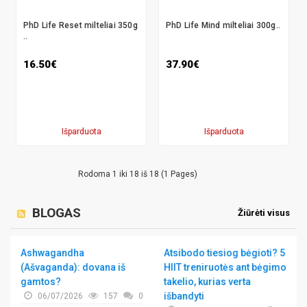
PhD Life Reset milteliai 350g
PhD Life Mind milteliai 300g..
..
16.50€
37.90€
Išparduota
Išparduota
Rodoma 1 iki 18 iš 18 (1 Pages)
BLOGAS
Žiūrėti visus
Ashwagandha
Atsibodo tiesiog bėgioti? 5
(Ašvaganda): dovana iš
HIIT treniruotės ant bėgimo
gamtos?
takelio, kurias verta
išbandyti
06/07/2026
157
0