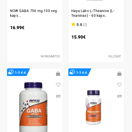
NOW GABA 750 mg 100 veg.
Haya Labs L-Theanine (L-
kaps...
Teaninas) - 60 kaps...
5.0
(2)
16.99€
15.90€
NOWGAB750
HLLT60C
1-3 d.d.
1-3 d.d.