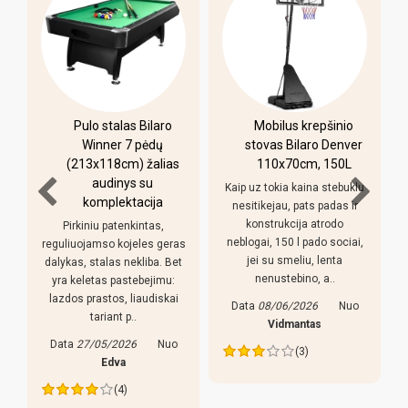
Pulo stalas Bilaro
Mobilus krepšinio
Winner 7 pėdų
stovas Bilaro Denver
°
(213x118cm) žalias
110x70cm, 150L
audinys su
Kaip uz tokia kaina stebuklu
komplektacija
nesitikejau, pats padas ir
konstrukcija atrodo
Pirkiniu patenkintas,
neblogai, 150 l pado sociai,
reguliuojamso kojeles geras
jei su smeliu, lenta
dalykas, stalas nekliba. Bet
nenustebino, a..
yra keletas pastebejimu:
lazdos prastos, liaudiskai
Data
08/06/2026
Nuo
tariant p..
Vidmantas
Data
27/05/2026
Nuo
(3)
Edva
(4)