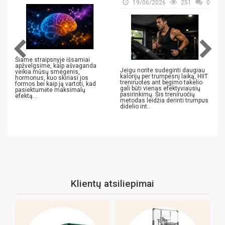
19/06/2026
251
0
Šiame straipsnyje išsamiai
apžvelgsime, kaip ašvaganda
Jeigu norite sudeginti daugiau
veikia mūsų smegenis,
kalorijų per trumpesnį laiką, HIIT
hormonus, kuo skiriasi jos
treniruotės ant bėgimo takelio
formos bei kaip ją vartoti, kad
gali būti vienas efektyviausių
pasiektumėte maksimalų
pasirinkimų. Šis treniruočių
efektą...
metodas leidžia derinti trumpus
didelio int..
Klientų atsiliepimai