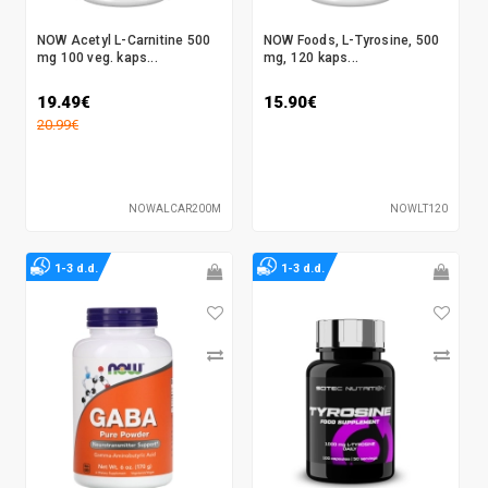
NOW Acetyl L-Carnitine 500
NOW Foods, L-Tyrosine, 500
mg 100 veg. kaps...
mg, 120 kaps...
19.49€
15.90€
20.99€
NOWALCAR200M
NOWLT120
1-3 d.d.
1-3 d.d.