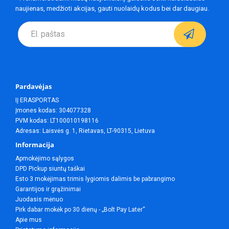
naujienas, medžioti akcijas, gauti nuolaidų kodus bei dar daugiau.
Pardavėjas
IĮ ERASPORTAS
Įmones kodas: 304077328
PVM kodas: LT100010198116
Adresas: Laisvės g. 1, Rietavas, LT-90315, Lietuva
Informacija
Apmokėjimo sąlygos
DPD Pickup siuntų taškai
Esto 3 mokėjimas trimis lygiomis dalimis be pabrangimo
Garantijos ir grąžinimai
Juodasis mėnuo
Pirk dabar mokėk po 30 dienų - „Bolt Pay Later“
Apie mus