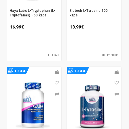
Haya Labs L-Tryptophan (L-
Biotech L-Tyrosine 100
Triptofanas) - 60 kaps...
kaps...
16.99€
13.99€
HLLT60
BTL-TYR100K
1-3 d.d.
1-3 d.d.