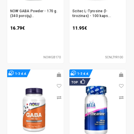
NOW GABA Powder - 170 g.
Scitec L-Tyrosine (l-
(340 porcijų)..
tirozinas) - 100 kaps...
16.79€
11.95€
NOWGB170
SCNLTYR100
1-3 d.d.
1-3 d.d.
TOP