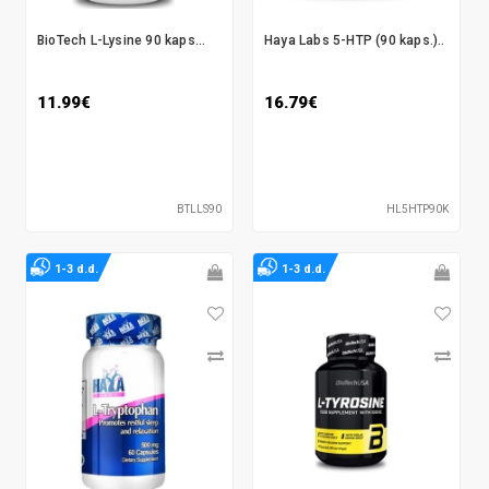
BioTech L-Lysine 90 kaps...
Haya Labs 5-HTP (90 kaps.)..
11.99€
16.79€
BTLLS90
HL5HTP90K
1-3 d.d.
1-3 d.d.