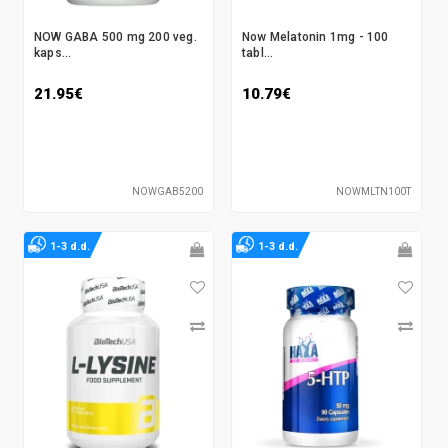
NOW GABA 500 mg 200 veg.
Now Melatonin 1mg - 100
kaps...
tabl...
21.95€
10.79€
NOWGAB5200
NOWMLTN100T
1-3 d.d.
1-3 d.d.