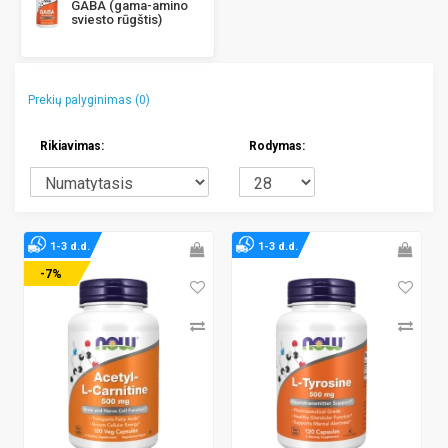
GABA (gama-amino
sviesto rūgštis)
Prekių palyginimas (0)
Rikiavimas:
Rodymas:
1-3 d.d.
1-3 d.d.
-7%