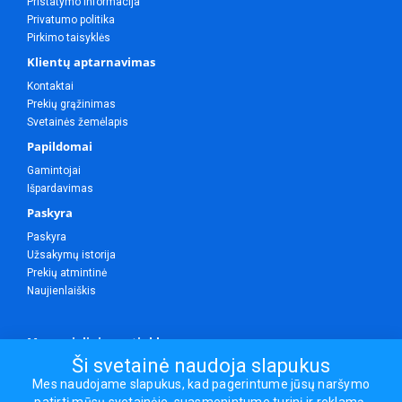
Pristatymo informacija
Privatumo politika
Pirkimo taisyklės
Klientų aptarnavimas
Kontaktai
Prekių grąžinimas
Svetainės žemėlapis
Papildomai
Gamintojai
Išpardavimas
Paskyra
Paskyra
Užsakymų istorija
Prekių atmintinė
Naujienlaiškis
Mes socialiniuose tinkluose
Ši svetainė naudoja slapukus
Mes naudojame slapukus, kad pagerintume jūsų naršymo