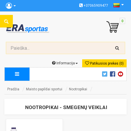
+37065909477
0
Informacija
Patikusios prekės (0)
Pradžia
Maisto papildai sportui
Nootropikai
NOOTROPIKAI - SMEGENŲ VEIKLAI