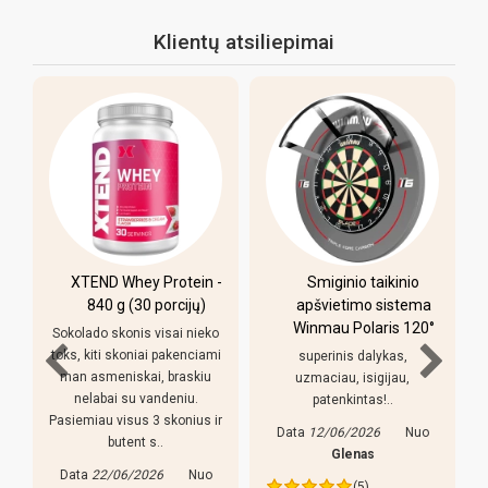
Klientų atsiliepimai
XTEND Whey Protein -
Smiginio taikinio
u
840 g (30 porcijų)
apšvietimo sistema
Winmau Polaris 120°
Sokolado skonis visai nieko
toks, kiti skoniai pakenciami
superinis dalykas,
man asmeniskai, braskiu
uzmaciau, isigijau,
nelabai su vandeniu.
patenkintas!..
Pasiemiau visus 3 skonius ir
Data
12/06/2026
Nuo
butent s..
s
Glenas
Data
22/06/2026
Nuo
(5)