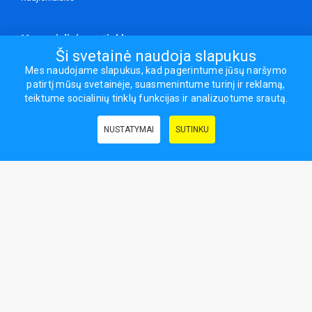
Mes socialiniuose tinkluose
Ši svetainė naudoja slapukus
Mes naudojame slapukus, kad pagerintume jūsų naršymo
patirtį mūsų svetainėje, suasmenintume turinį ir reklamą,
Visos teisės saugomos.
teiktume socialinių tinklų funkcijas ir analizuotume srautą.
Sporto ir laisvalaikio prekės, maisto papildai - erasportas.lt © 2026
NUSTATYMAI
SUTINKU
Naudingos nuorodos:
Prekės grožiui ir sveikatai
|
Civilinis draudimas