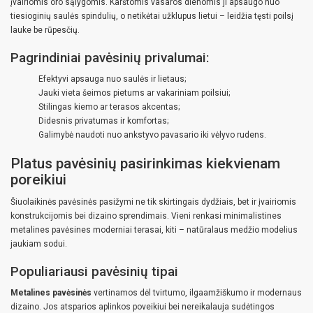
įvairiomis oro sąlygomis. Karštomis vasaros dienomis ji apsaugo nuo
tiesioginių saulės spindulių, o netikėtai užklupus lietui – leidžia tęsti poilsį
lauke be rūpesčių.
Pagrindiniai pavėsinių privalumai:
Efektyvi apsauga nuo saulės ir lietaus;
Jauki vieta šeimos pietums ar vakariniam poilsiui;
Stilingas kiemo ar terasos akcentas;
Didesnis privatumas ir komfortas;
Galimybė naudoti nuo ankstyvo pavasario iki vėlyvo rudens.
Platus pavėsinių pasirinkimas kiekvienam
poreikiui
Šiuolaikinės pavėsinės pasižymi ne tik skirtingais dydžiais, bet ir įvairiomis
konstrukcijomis bei dizaino sprendimais. Vieni renkasi minimalistines
metalines pavėsines moderniai terasai, kiti – natūralaus medžio modelius
jaukiam sodui.
Populiariausi pavėsinių tipai
Metalines pavėsinės
vertinamos dėl tvirtumo, ilgaamžiškumo ir modernaus
dizaino. Jos atsparios aplinkos poveikiui bei nereikalauja sudėtingos