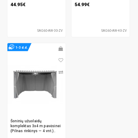
44.95€
54.99€
SAG60-AW-30-ZV
SAG60-AW-40-ZV
1-3 d.d.
Šoninių užuolaidų
komplektas 3x4 m pavėsinei
(Pilnas rinkinys — 4 vnt.)..