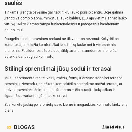
saulės
Tinkamai įrengta pavėsinė gali tapti tikru lauko poilsio centru. Joje galima
įrengti valgomojo zoną, minkštus lauko baldus, LED apšvietimą ar net lauko
virtuvę. Dėl to kiemas tampa funkcionalesnis ir patogesnis kasdieniam
naudojimui.
Daugelis klientų pavėsines renkasi ne tik vasaros sezonui. Kokybiškos
konstrukcijos leidžia komfortiškai leisti laiką lauke net ir vėsesnėmis
dienomis. Papildomos užuolaidos, šildytuvai ar stumdomos sienelės
suteikia dar daugiau komforto.
Stilingi sprendimai jūsų sodui ir terasai
Mūsų asortimente rasite įvairių dydžių, formų ir dizaino sodo bei terasos
pavėsinių. Nesvarbu, ar ieškote kompaktiško sprendimo mažai terasai, ar
erdvios pavėsinės šeimos susibūrimams – čia atrasite kokybiškus ir
ilgaamžius variantus jūsų lauko erdvei.
Susikurkite jaukią poilsio vietą savo kieme ir mėgaukitės komfortu kiekvieną
dieną.
BLOGAS
Žiūrėti visus