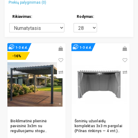
Prekių palyginimas (0)
Rikiavimas:
Rodymas:
1-3 d.d.
1-3 d.d.
-16%
Bioklimatinė plieninė
Šoninių užuolaidų
pavėsinė 3x3m su
komplektas 3x3 m pergolai
reguliuojamu stogu..
(Pilnas rinkinys — 4 vnt.)..