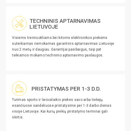
TECHNINIS APTARNAVIMAS
LIETUVOJE
Visiems treniruokliams bei kitoms elektronikos prekėms
suteikiamas nemokamas garantinis aptarnavimas Lietuvoje
nuo 2 metų ir daugiau. Garantijai pasibaigus, taip pat
teikiamos mokamo techninio aptarnavimo paslaugos.
PRISTATYMAS PER 1-3 D.D.
Turimas sporto ir laisvalaikio prekes savo arba tiekėjų
esančiuose sandėliuose pristatysime per 1-3 darbo dienas
visoje Lietuvoje. Kai kurių prekių pristatymo terminai gali
skirtis.