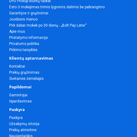
DPD Pickup siuntų taškai
Esto 3 mokėjimas trimis lygiomis dalimis be pabrangimo
Garantijos ir grąžinimai
Juodasis mėnuo
Pirk dabar mokėk po 30 dienų - „Bolt Pay Later“
Apie mus
Pristatymo informacija
Privatumo politika
Pirkimo taisyklės
Klientų aptarnavimas
Kontaktai
Prekių grąžinimas
Svetainės žemėlapis
Papildomai
Gamintojai
Išpardavimas
Paskyra
Paskyra
Užsakymų istorija
Prekių atmintinė
Naujienlaiškis