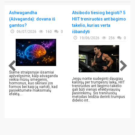
Ashwagandha
Atsibodo tiesiog bėgioti? 5
(Ašvaganda): dovana iš
HIIT treniruotės ant bėgimo
gamtos?
takelio, kurias verta
išbandyti
06/07/2026
160
0
19/06/2026
256
0
Šiame straipsnyje išsamiai
apžvelgsime, kaip ašvaganda
Jeigu norite sudeginti daugiau
veikia mūsų smegenis,
kalorijų per trumpesnį laiką, HIIT
hormonus, kuo skiriasi jos
treniruotės ant bėgimo takelio
formos bei kaip ją vartoti, kad
gali būti vienas efektyviausių
pasiektumėte maksimalų
pasirinkimų. Šis treniruočių
efektą...
metodas leidžia derinti trumpus
didelio int..