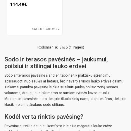
114.49€
SAG60-3040-SW-ZV
Rodoma 1 iki 5 iš 5 (1 Pages)
Sodo ir terasos pavėsinės – jaukumui,
poilsiui ir stilingai lauko erdvei
Sodo ar terasos pavėsinė šiandien tapo ne tik praktišku sprendimu
apsisaugoti nuo saulės ar lietaus, bet ir svarbia visos lauko erdvės dalimi.
Tinkamai parinkta pavėsinė leidžia susikurti jaukią poilsio zoną šeimos
vakarams, draugų susibūrimams ar ramiam rytinės kavos ritualui.
Modernios pavėsinės dera tiek prie šiuolaikinių namų architektūros, tiek prie
klasikinio ar natūralaus sodo stiliaus.
Kodėl verta rinktis pavėsinę?
Pavėsinė suteikia daugiau komforto ir leidžia mėgautis lauko erdve