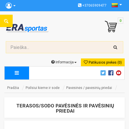
+37065909477
0
Informacija
Patikusios prekės (0)
Pradžia
Poilsiui kieme ir sode
Pavėsinės / pavėsinių priedai
TERASOS/SODO PAVĖSINĖS IR PAVĖSINIŲ
PRIEDAI