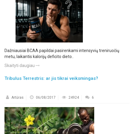
Dažniausiai BCAA papildai pasirenkami intensyvių treniruočių
metu, laikantis kalorijų deficito dieto..
Skaityti daugiau
Tribulus Terrestris: ar jis tikrai veiksmingas?
Artūras
06/08/2017
24924
6