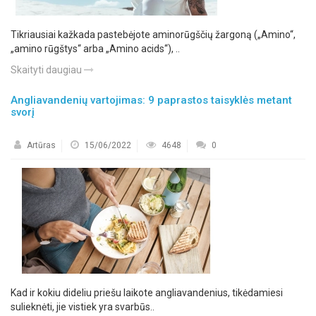
Tikriausiai kažkada pastebėjote aminorūgščių žargoną („Amino“,
„amino rūgštys“ arba „Amino acids“), ..
Skaityti daugiau
Angliavandenių vartojimas: 9 paprastos taisyklės metant
svorį
Artūras
15/06/2022
4648
0
Kad ir kokiu dideliu priešu laikote angliavandenius, tikėdamiesi
sulieknėti, jie vistiek yra svarbūs..