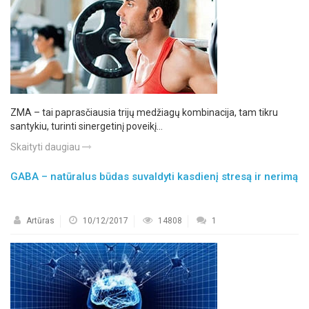
ZMA – tai paprasčiausia trijų medžiagų kombinacija, tam tikru
santykiu, turinti sinergetinį poveikį...
Skaityti daugiau
GABA – natūralus būdas suvaldyti kasdienį stresą ir nerimą
Artūras
10/12/2017
14808
1