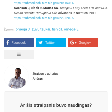
https://pubmed.ncbi.nlm.nih.gov/28615381/
Swanson D, Block R, Mousa SA.
Omega-3 Fatty Acids EPA and DHA:
Health Benefits Throughout Life.
Advances in Nutrition, 2012.
https://pubmed.ncbi.nlm.nih.gov/22332096/
omega 3
zuvu taukai
fish oil
omega-3
Žymos:
,
,
,
,
Straipsnio autorius:
Artūras
Ar šis straipsnis buvo naudingas?