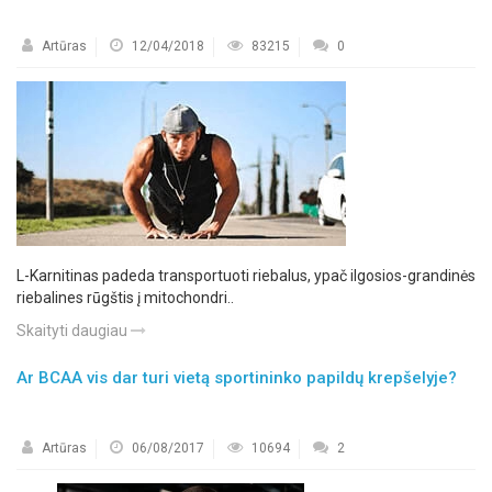
Artūras
12/04/2018
83215
0
L-Karnitinas padeda transportuoti riebalus, ypač ilgosios-grandinės
riebalines rūgštis į mitochondri..
Skaityti daugiau
Ar BCAA vis dar turi vietą sportininko papildų krepšelyje?
Artūras
06/08/2017
10694
2