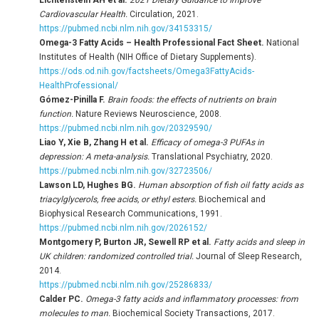
Lichtenstein AH et al.
2021 Dietary Guidance to Improve
Cardiovascular Health.
Circulation, 2021.
https://pubmed.ncbi.nlm.nih.gov/34153315/
Omega-3 Fatty Acids – Health Professional Fact Sheet.
National
Institutes of Health (NIH Office of Dietary Supplements).
https://ods.od.nih.gov/factsheets/Omega3FattyAcids-
HealthProfessional/
Gómez-Pinilla F.
Brain foods: the effects of nutrients on brain
function.
Nature Reviews Neuroscience, 2008.
https://pubmed.ncbi.nlm.nih.gov/20329590/
Liao Y, Xie B, Zhang H et al.
Efficacy of omega-3 PUFAs in
depression: A meta-analysis.
Translational Psychiatry, 2020.
https://pubmed.ncbi.nlm.nih.gov/32723506/
Lawson LD, Hughes BG.
Human absorption of fish oil fatty acids as
triacylglycerols, free acids, or ethyl esters.
Biochemical and
Biophysical Research Communications, 1991.
https://pubmed.ncbi.nlm.nih.gov/2026152/
Montgomery P, Burton JR, Sewell RP et al.
Fatty acids and sleep in
UK children: randomized controlled trial.
Journal of Sleep Research,
2014.
https://pubmed.ncbi.nlm.nih.gov/25286833/
Calder PC.
Omega-3 fatty acids and inflammatory processes: from
molecules to man.
Biochemical Society Transactions, 2017.