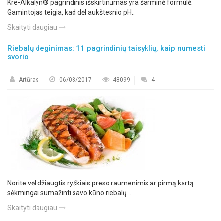
Kre-Alkalyn® pagrindinis išskirtinumas yra šarminė formulė.
Gamintojas teigia, kad dėl aukštesnio pH..
Skaityti daugiau
Riebalų deginimas: 11 pagrindinių taisyklių, kaip numesti
svorio
Artūras
06/08/2017
48099
4
Norite vėl džiaugtis ryškiais preso raumenimis ar pirmą kartą
sėkmingai sumažinti savo kūno riebalų ..
Skaityti daugiau