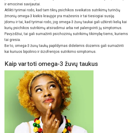
ir emocinei savijautai.
Atlikti tyrimai rodo, kad tam tikrų psichikos sveikatos sutrikimų turinčių
žmonių omega-3 kiekis kraujyje yra mažesnis ir tai tiesiogiai susiję.
Įdomu ir tai, kad tyrimai rodo, jog omega-3 žuvų taukai gali užkirsti kelią kai
kurių psichikos sutrikimų atsiradimui arba net palengvinti jų simptomus.
Pavyzdžiui, tai gali sumažinti psichozinių sutrikimų tikimybę tiems, kuriems
tai gresia.
Be to, omega-3 žuvų taukų papildymas didelėmis dozėmis gali sumažinti
kai kuriuos bipolinio ir šizofrenijos sutrikimo simptomus.
Kaip vartoti omega-3 žuvų taukus