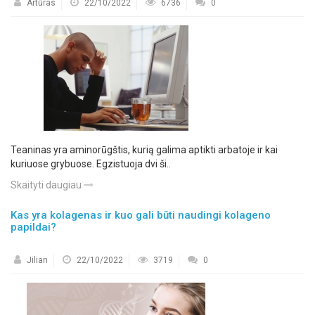
Artūras
22/10/2022
6736
0
Teaninas yra aminorūgštis, kurią galima aptikti arbatoje ir kai
kuriuose grybuose. Egzistuoja dvi ši..
Skaityti daugiau
Kas yra kolagenas ir kuo gali būti naudingi kolageno
papildai?
Jilian
22/10/2022
3719
0