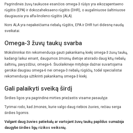
Pagrindinės žuvų taukuose esančios omega-3 rūšys yra eikozapentaeno
rūgštis (EPA) ir dokozaheksaeno rūgštis (DHR), o augaliniuose šaltiniuose
daugiausia yra alfa-linoleno rūgštis (ALA).
Nors ALA yra nepakeičiama riebalų rūgštis, EPA ir DHR turi didesnę naudą
sveikatai.
Omega-3 žuvų taukų svarba
Mokslininkai itin rekomenduoja gauti pakankamą kiekį omega-3 žuvų taukų,
kadangi laikui einant, daugumos žmonių dietoje atsirado daug kitų riebalų
šaltinių, pavyzdžiui, omega-6. Šiuolaikinėje mityboje dažnai suvartojama
gerokai daugiau omega-6 nei omega-3 riebalų rūgščių, todėl specialistai
rekomenduoja užtikrinti pakankamą omega-3 kiekį.
Gali palaikyti sveiką širdį
Širdies ligos yra pagrindinė mirties priežastis visame pasaulyje.
Tyrimai rodo, kad žmonės, kurie valgo daug riebios žuvies, rečiau serga
širdies ligomis.
Valgant daug žuvies patiekalų ar vartojant žuvų taukų papildus sumažėja
daugybė širdies ligų rizikos veiksnių.