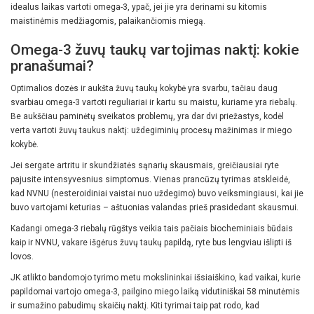
idealus laikas vartoti omega-3, ypač, jei jie yra derinami su kitomis
maistinėmis medžiagomis, palaikančiomis miegą.
Omega-3 žuvų taukų vartojimas naktį: kokie
pranašumai?
Optimalios dozės ir aukšta žuvų taukų kokybė yra svarbu, tačiau daug
svarbiau omega-3 vartoti reguliariai ir kartu su maistu, kuriame yra riebalų.
Be aukščiau paminėtų sveikatos problemų, yra dar dvi priežastys, kodėl
verta vartoti žuvų taukus naktį: uždegiminių procesų mažinimas ir miego
kokybė.
Jei sergate artritu ir skundžiatės sąnarių skausmais, greičiausiai ryte
pajusite intensyvesnius simptomus. Vienas prancūzų tyrimas atskleidė,
kad NVNU (nesteroidiniai vaistai nuo uždegimo) buvo veiksmingiausi, kai jie
buvo vartojami keturias – aštuonias valandas prieš prasidedant skausmui.
Kadangi omega-3 riebalų rūgštys veikia tais pačiais biocheminiais būdais
kaip ir NVNU, vakare išgėrus žuvų taukų papildą, ryte bus lengviau išlipti iš
lovos.
JK atlikto bandomojo tyrimo metu mokslininkai išsiaiškino, kad vaikai, kurie
papildomai vartojo omega-3, pailgino miego laiką vidutiniškai 58 minutėmis
ir sumažino pabudimų skaičių naktį. Kiti tyrimai taip pat rodo, kad