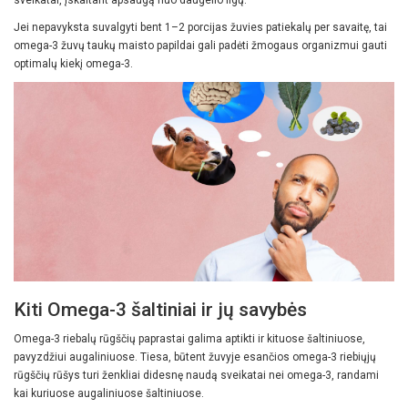
sveikatai, įskaitant apsaugą nuo daugelio ligų.
Jei nepavyksta suvalgyti bent 1–2 porcijas žuvies patiekalų per savaitę, tai
omega-3 žuvų taukų maisto papildai gali padėti žmogaus organizmui gauti
optimalų kiekį omega-3.
Kiti Omega-3 šaltiniai ir jų savybės
Omega-3 riebalų rūgščių paprastai galima aptikti ir kituose šaltiniuose,
pavyzdžiui augaliniuose. Tiesa, būtent žuvyje esančios omega-3 riebiųjų
rūgščių rūšys turi ženkliai didesnę naudą sveikatai nei omega-3, randami
kai kuriuose augaliniuose šaltiniuose.