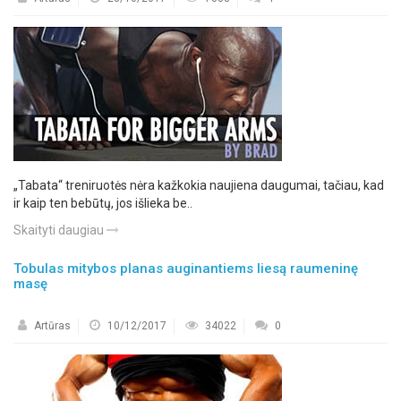
„Tabata“ treniruotės nėra kažkokia naujiena daugumai, tačiau, kad
ir kaip ten bebūtų, jos išlieka be..
Skaityti daugiau
Tobulas mitybos planas auginantiems liesą raumeninę
masę
Artūras
10/12/2017
34022
0