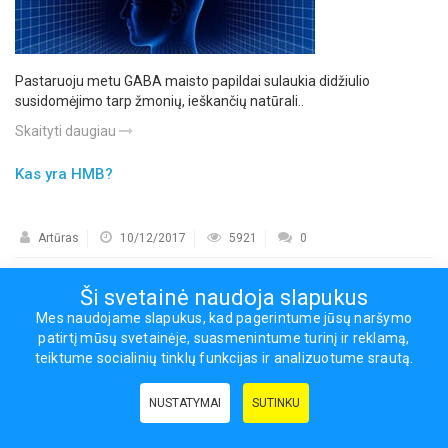
Pastaruoju metu GABA maisto papildai sulaukia didžiulio
susidomėjimo tarp žmonių, ieškančių natūrali..
Skaityti daugiau
Kas yra HMB?
Artūras
10/12/2017
5921
0
Ši svetainė naudoja slapukus
Mes naudojame slapukus, kad pagerintume jūsų naršymo
patirtį mūsų svetainėje, suasmenintume turinį ir reklamą,
teiktume socialinių tinklų funkcijas ir analizuotume srautą.
NUSTATYMAI
SUTINKU
Beta-hidroksi-beta-metilbutiratas arba sutrumpintai HMB, yra