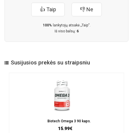
👍 Taip
👎 Ne
100%
lankytojų atsakė „Taip“.
Iš viso balsų:
6
Susijusios prekės su straipsniu
Biotech Omega 3 90 kaps.
15.99€