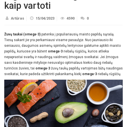
kaip vartoti
Artūras
15/04/2023
4590
0
Žuvų taukai (omega-3)
patenka į populiariausių maisto papildų sąrašą.
Tiesą sakant jie yra perkamiausi visame pasaulyje. Nuo jauniausio iki
seniausio, daugumos asmenų spintelių lentynose galėtume aptikti maisto
papildų, kuriuose yra būtent
omega-3
riebalų rūgščių, kurios atlieka
nepaprastai svarbų ir naudingą vaidmenį žmogaus sveikatai. Jei žmogus
savo kasdieninėje mityboje nesuvalgo optimalaus kiekio daug riebalų
turinčios žuvies, tai
omega-3
žuvų taukų papildų vartojimas būtų naudingas
sveikatai, kurie padeda užtikrinti pakankamą kiekį
omega-3
riebalų rūgščių.