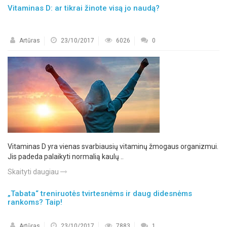
Vitaminas D: ar tikrai žinote visą jo naudą?
Artūras
23/10/2017
6026
0
Vitaminas D yra vienas svarbiausių vitaminų žmogaus organizmui.
Jis padeda palaikyti normalią kaulų ..
Skaityti daugiau
„Tabata“ treniruotės tvirtesnėms ir daug didesnėms
rankoms? Taip!
Artūras
23/10/2017
7883
1