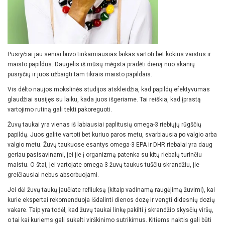
Pusryčiai jau seniai buvo tinkamiausias laikas vartoti bet kokius vaistus ir
maisto papildus. Daugelis iš mūsų mėgsta pradėti dieną nuo skanių
pusryčių ir juos užbaigti tam tikrais maisto papildais.
Vis dėlto naujos mokslinės studijos atskleidžia, kad papildų efektyvumas
glaudžiai susijęs su laiku, kada juos išgeriame. Tai reiškia, kad įprastą
vartojimo rutiną gali tekti pakoreguoti.
Žuvų taukai yra vienas iš labiausiai paplitusių omega-3 riebiųjų rūgščių
papildų. Juos galite vartoti bet kuriuo paros metu, svarbiausia po valgio arba
valgio metu. Žuvų taukuose esantys omega-3 EPA ir DHR riebalai yra daug
geriau pasisavinami, jei jie į organizmą patenka su kitų riebalų turinčiu
maistu. O štai, jei vartojate omega-3 žuvų taukus tuščiu skrandžiu, jie
greičiausiai nebus absorbuojami.
Jei dėl žuvų taukų jaučiate refliuksą (kitaip vadinamą raugėjimą žuvimi), kai
kurie ekspertai rekomenduoja išdalinti dienos dozę ir vengti didesnių dozių
vakare. Taip yra todėl, kad žuvų taukai linkę pakilti į skrandžio skysčių viršų,
o tai kai kuriems gali sukelti virškinimo sutrikimus. Kitiems naktis gali būti