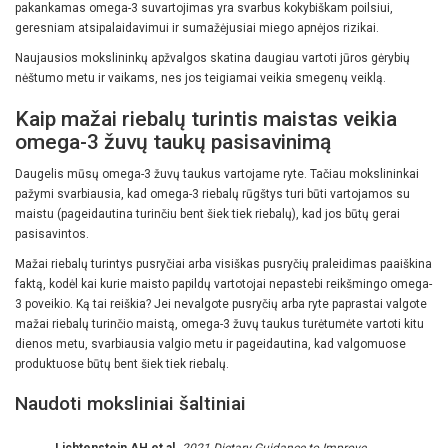
pakankamas omega-3 suvartojimas yra svarbus kokybiškam poilsiui,
geresniam atsipalaidavimui ir sumažėjusiai miego apnėjos rizikai.
Naujausios mokslininkų apžvalgos skatina daugiau vartoti jūros gėrybių
nėštumo metu ir vaikams, nes jos teigiamai veikia smegenų veiklą.
Kaip mažai riebalų turintis maistas veikia
omega-3 žuvų taukų pasisavinimą
Daugelis mūsų omega-3 žuvų taukus vartojame ryte. Tačiau mokslininkai
pažymi svarbiausia, kad omega-3 riebalų rūgštys turi būti vartojamos su
maistu (pageidautina turinčiu bent šiek tiek riebalų), kad jos būtų gerai
pasisavintos.
Mažai riebalų turintys pusryčiai arba visiškas pusryčių praleidimas paaiškina
faktą, kodėl kai kurie maisto papildų vartotojai nepastebi reikšmingo omega-
3 poveikio. Ką tai reiškia? Jei nevalgote pusryčių arba ryte paprastai valgote
mažai riebalų turinčio maistą, omega-3 žuvų taukus turėtumėte vartoti kitu
dienos metu, svarbiausia valgio metu ir pageidautina, kad valgomuose
produktuose būtų bent šiek tiek riebalų.
Naudoti moksliniai šaltiniai