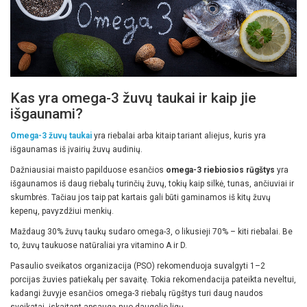
Kas yra omega-3 žuvų taukai ir kaip jie
išgaunami?
Omega-3 žuvų taukai
yra riebalai arba kitaip tariant aliejus, kuris yra
išgaunamas iš įvairių žuvų audinių.
Dažniausiai maisto papilduose esančios
omega-3 riebiosios rūgštys
yra
išgaunamos iš daug riebalų turinčių žuvų, tokių kaip silkė, tunas, ančiuviai ir
skumbrės. Tačiau jos taip pat kartais gali būti gaminamos iš kitų žuvų
kepenų, pavyzdžiui menkių.
Maždaug 30% žuvų taukų sudaro omega-3, o likusieji 70% – kiti riebalai. Be
to, žuvų taukuose natūraliai yra vitamino A ir D.
Pasaulio sveikatos organizacija (PSO) rekomenduoja suvalgyti 1–2
porcijas žuvies patiekalų per savaitę. Tokia rekomendacija pateikta neveltui,
kadangi žuvyje esančios omega-3 riebalų rūgštys turi daug naudos