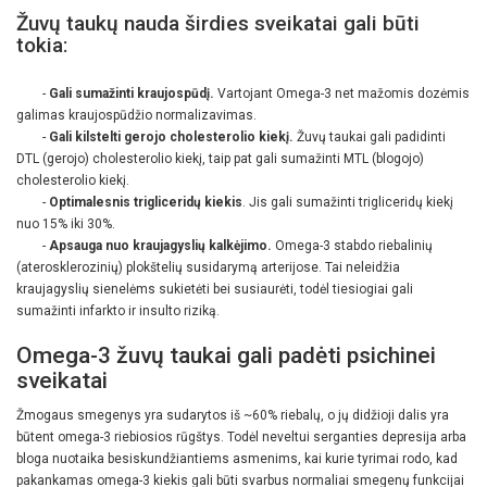
Žuvų taukų nauda širdies sveikatai gali būti
tokia:
-
Gali sumažinti kraujospūdį.
Vartojant Omega-3 net mažomis dozėmis
galimas kraujospūdžio normalizavimas.
-
Gali kilstelti gerojo cholesterolio kiekį.
Žuvų taukai gali padidinti
DTL (gerojo) cholesterolio kiekį, taip pat gali sumažinti MTL (blogojo)
cholesterolio kiekį.
-
Optimalesnis trigliceridų kiekis
. Jis gali sumažinti trigliceridų kiekį
nuo 15% iki 30%.
-
Apsauga nuo kraujagyslių kalkėjimo.
Omega-3 stabdo riebalinių
(aterosklerozinių) plokštelių susidarymą arterijose. Tai neleidžia
kraujagyslių sienelėms sukietėti bei susiaurėti, todėl tiesiogiai gali
sumažinti infarkto ir insulto riziką.
Omega-3 žuvų taukai gali padėti psichinei
sveikatai
Žmogaus smegenys yra sudarytos iš ~60% riebalų, o jų didžioji dalis yra
būtent omega-3 riebiosios rūgštys. Todėl neveltui serganties depresija arba
bloga nuotaika besiskundžiantiems asmenims, kai kurie tyrimai rodo, kad
pakankamas omega-3 kiekis gali būti svarbus normaliai smegenų funkcijai