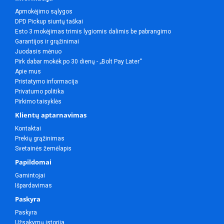
Apmokėjimo sąlygos
DPD Pickup siuntų taškai
Esto 3 mokėjimas trimis lygiomis dalimis be pabrangimo
Garantijos ir grąžinimai
Juodasis mėnuo
Pirk dabar mokėk po 30 dienų - „Bolt Pay Later“
Apie mus
Pristatymo informacija
Privatumo politika
Pirkimo taisyklės
Klientų aptarnavimas
Kontaktai
Prekių grąžinimas
Svetainės žemėlapis
Papildomai
Gamintojai
Išpardavimas
Paskyra
Paskyra
Užsakymų istorija