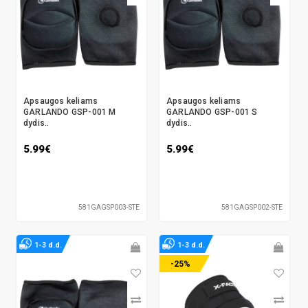
Apsaugos keliams
Apsaugos keliams
GARLANDO GSP-001 M
GARLANDO GSP-001 S
dydis..
dydis..
5.99€
5.99€
581GAGSP003-STE
581GAGSP002-STE
1-3 d.d.
1-3 d.d.
-25%