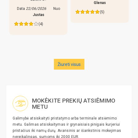
Glenas
Data
22/06/2026
Nuo
(5)
Justas
(4)
Žiureti visus
MOKĖKITE PREKIŲ ATSIĖMIMO
METU
Galimybė atsiskaityti pristatymo arba terminale atsiėmimo
metu. Galimas atsiskaitymas ir grynaisiais pinigais kurjeriui
pristačius iki namų durų. Avansinis ar išankstinis mokėjimas
nereikalingas, sumoms iki 2000 EUR.