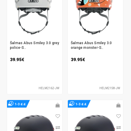
Šalmas Abus Smiley 3.0 grey
Šalmas Abus Smiley 3.0
police-S..
orange monster-S..
39.95€
39.95€
HELM2162-JW
HELM2158-JW
1-3 d.d.
1-3 d.d.