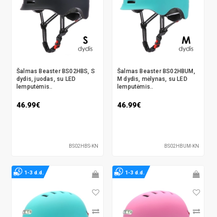
Šalmas Beaster BS02HBS, S
Šalmas Beaster BS02HBUM,
dydis, juodas, su LED
M dydis, mėlynas, su LED
lemputėmis..
lemputėmis..
46.99€
46.99€
BS02HBS-KN
BS02HBUM-KN
1-3 d.d.
1-3 d.d.