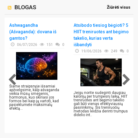
BLOGAS
Žiūrėti visus
Ashwagandha
Atsibodo tiesiog bėgioti? 5
(Ašvaganda): dovana iš
HIIT treniruotės ant bėgimo
gamtos?
takelio, kurias verta
išbandyti
06/07/2026
151
0
19/06/2026
249
0
Šiame straipsnyje išsamiai
apžvelgsime, kaip ašvaganda
Jeigu norite sudeginti daugiau
veikia mūsų smegenis,
kalorijų per trumpesnį laiką, HIIT
hormonus, kuo skiriasi jos
treniruotės ant bėgimo takelio
formos bei kaip ją vartoti, kad
gali būti vienas efektyviausių
pasiektumėte maksimalų
pasirinkimų. Šis treniruočių
efektą...
metodas leidžia derinti trumpus
didelio int..