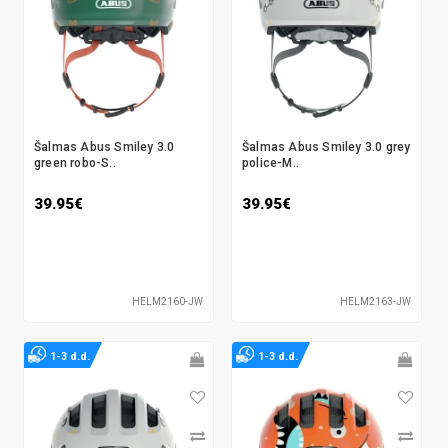
Šalmas Abus Smiley 3.0
Šalmas Abus Smiley 3.0 grey
green robo-S..
police-M..
39.95€
39.95€
HELM2160-JW
HELM2163-JW
1-3 d.d.
1-3 d.d.