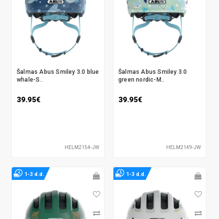
Šalmas Abus Smiley 3.0 blue
Šalmas Abus Smiley 3.0
whale-S..
green nordic-M..
39.95€
39.95€
HELM2154-JW
HELM2149-JW
1-3 d.d.
1-3 d.d.