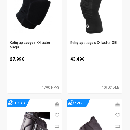
Kelių apsaugos X-factor
Kelių apsaugos X-factor QBI..
Mega..
27.99€
43.49€
1090014-MS
1090010-MS
1-3 d.d.
1-3 d.d.