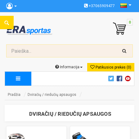
+37065909477
0
Informacija
Patikusios prekės (0)
Pradžia
Dviračių / riedučių apsaugos
DVIRAČIŲ / RIEDUČIŲ APSAUGOS