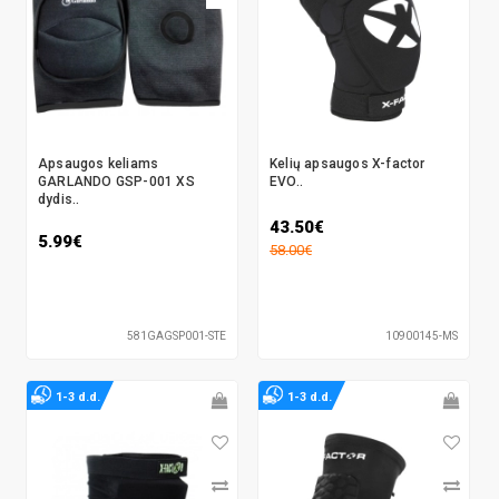
Apsaugos keliams
Kelių apsaugos X-factor
GARLANDO GSP-001 XS
EVO..
dydis..
43.50€
5.99€
58.00€
581GAGSP001-STE
10900145-MS
1-3 d.d.
1-3 d.d.