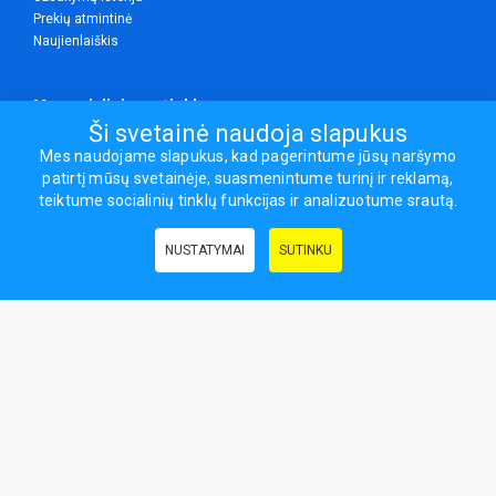
Prekių atmintinė
Naujienlaiškis
Mes socialiniuose tinkluose
Ši svetainė naudoja slapukus
Mes naudojame slapukus, kad pagerintume jūsų naršymo
patirtį mūsų svetainėje, suasmenintume turinį ir reklamą,
Visos teisės saugomos.
teiktume socialinių tinklų funkcijas ir analizuotume srautą.
Sporto ir laisvalaikio prekės, maisto papildai - erasportas.lt © 2026
NUSTATYMAI
SUTINKU
Naudingos nuorodos:
Prekės grožiui ir sveikatai
|
Civilinis draudimas