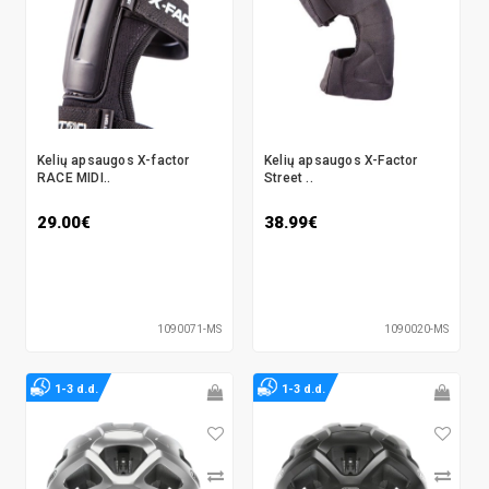
Kelių apsaugos X-factor
Kelių apsaugos X-Factor
RACE MIDI..
Street ..
29.00€
38.99€
1090071-MS
1090020-MS
1-3 d.d.
1-3 d.d.