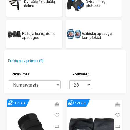
Dviračių / riedučių
Dviratininkų
šalmai
pirštinės
Kelių, alkūnių, delnų
Vaikiškų apsaugų
apsaugos
komplektai
Prekių palyginimas (0)
Rikiavimas:
Rodymas:
1-3 d.d.
1-3 d.d.