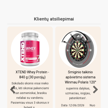
Klientų atsiliepimai
XTEND Whey Protein -
Smiginio taikinio
u
840 g (30 porcijų)
apšvietimo sistema
Winmau Polaris 120°
Sokolado skonis visai nieko
toks, kiti skoniai pakenciami
superinis dalykas,
man asmeniskai, braskiu
uzmaciau, isigijau,
nelabai su vandeniu.
patenkintas!..
Pasiemiau visus 3 skonius ir
Data
12/06/2026
Nuo
butent s..
s