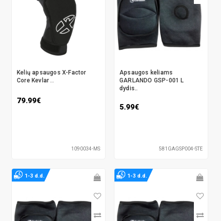
Kelių apsaugos X-Factor
Apsaugos keliams
Core Kevlar ..
GARLANDO GSP-001 L
dydis..
79.99€
5.99€
1090034-MS
581GAGSP004-STE
1-3 d.d.
1-3 d.d.