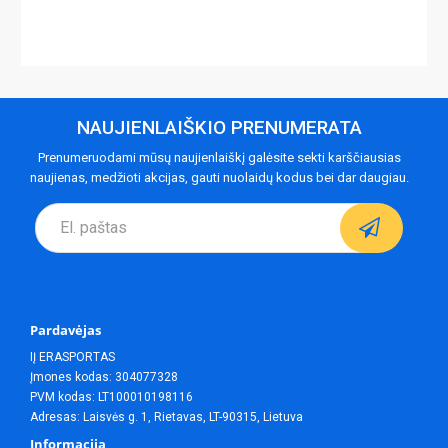
NAUJIENLAIŠKIO PRENUMERATA
Prenumeruodami mūsų naujienlaiškį galėsite sekti karščiausias
naujienas, medžioti akcijas, gauti nuolaidų kodus bei dar daugiau.
Pardavėjas
IĮ ERASPORTAS
Įmones kodas: 304077328
PVM kodas: LT100010198116
Adresas: Laisvės g. 1, Rietavas, LT-90315, Lietuva
Informacija