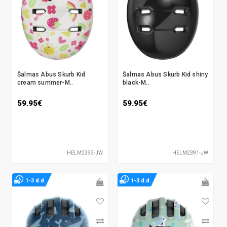
Šalmas Abus Skurb Kid
Šalmas Abus Skurb Kid shiny
cream summer-M..
black-M..
59.95€
59.95€
HELM2393-JW
HELM2391-JW
1-3 d.d.
1-3 d.d.