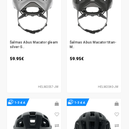
Šalmas Abus Macator gleam
Šalmas Abus Macator titan-
silver-S..
M..
59.95€
59.95€
HELM2057-JW
HELM2040-JW
1-3 d.d.
1-3 d.d.