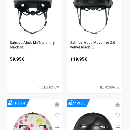
Šalmas Abus MoTrip shiny
Šalmas Abus Moventor 2.0
black-M..
velvet black-L..
59.95€
119.95€
HELM2105-JW
HELM2088-JW
1-3 d.d.
1-3 d.d.