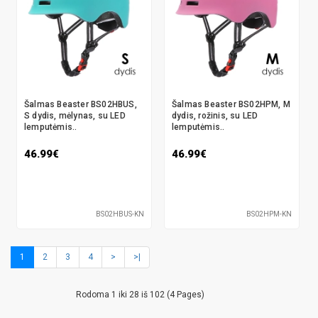
Šalmas Beaster BS02HBUS,
Šalmas Beaster BS02HPM, M
S dydis, mėlynas, su LED
dydis, rožinis, su LED
lemputėmis..
lemputėmis..
46.99€
46.99€
BS02HBUS-KN
BS02HPM-KN
1
2
3
4
>
>|
Rodoma 1 iki 28 iš 102 (4 Pages)