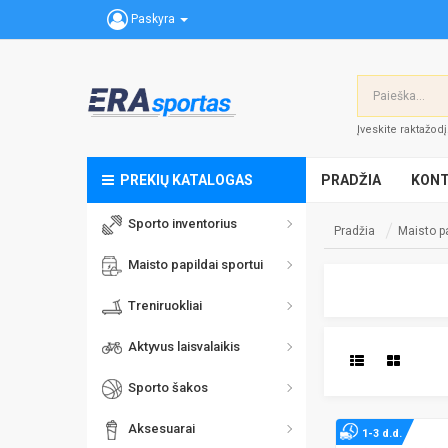
Paskyra
Įveskite raktažod
PREKIŲ KATALOGAS
PRADŽIA
KONT
Sporto inventorius
Pradžia
Maisto pa
Maisto papildai sportui
Treniruokliai
Aktyvus laisvalaikis
Sporto šakos
Aksesuarai
1-3 d.d.