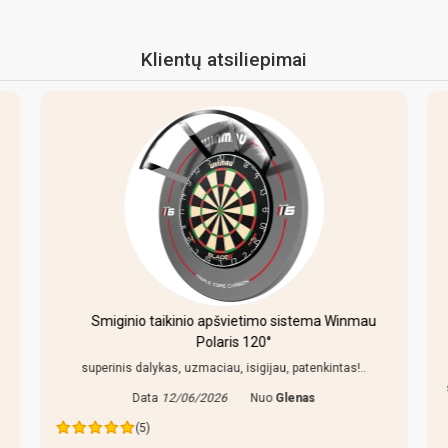
Klientų atsiliepimai
Smiginio taikinio apšvietimo sistema Winmau
Pulo sta
Polaris 120°
ž
superinis dalykas, uzmaciau, isigijau, patenkintas!..
Pirkiniu patenk
stalas nekliba.
Data
12/06/2026
Nuo
Glenas
(5)
D