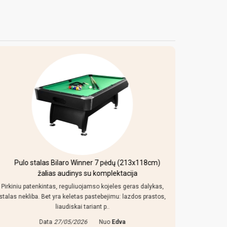
las Bilaro Winner 7 pėdų (213x118cm)
Mobilus krepšinio st
alias audinys su komplektacija
intas, reguliuojamso kojeles geras dalykas,
Kaip uz tokia kaina steb
 Bet yra keletas pastebejimu: lazdos prastos,
konstrukcija atrodo nebl
liaudiskai tariant p..
smeliu, lent
ata
27/05/2026
Nuo
Edva
Data
08/06/20