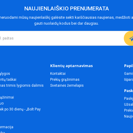
NAUJIENLAIŠKIO PRENUMERATA
eruodami mūsų naujienlaiškį galėsite sekti karščiausias naujienas, medžioti a
gauti nuolaidų kodus bei dar daugiau.
Klientų aptarnavimas
Papi
ąlygos
Kontaktai
Gami
ntų taškai
Prekių grąžinimas
Išpa
as trimis lygiomis dalimis
Svetainės žemėlapis
Pask
rąžinimai
Pask
uo
Užsak
ėk po 30 dienų - „Bolt Pay
Preki
Nauji
ormacija
tika