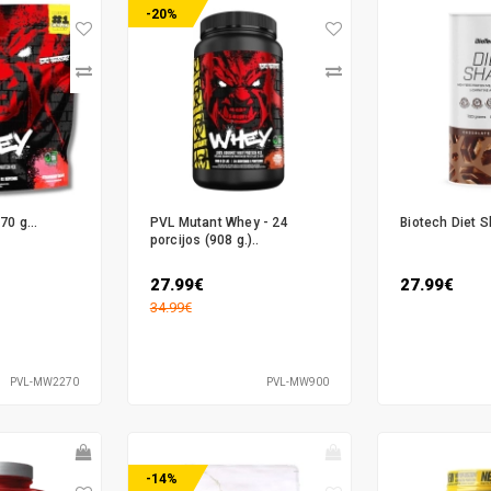
-20%
0 g...
PVL Mutant Whey - 24
Biotech Diet S
porcijos (908 g.)..
27.99€
27.99€
34.99€
PVL-MW2270
PVL-MW900
-14%