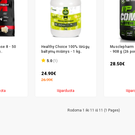
se 8 - 50
Healthy Choice 100% Išrūgų
Musclepharm 
..
baltymų mišinys - 1 kg..
- 908 g (26 por
5.0
(1)
28.50€
24.90€
26.99€
uota
Išparduota
Išpar
Rodoma 1 iki 11 iš 11 (1 Pages)