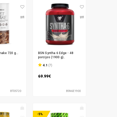
hake 720 g...
BSN Syntha 6 Edge - 48
porcijos (1900 g)..
4.1
(7)
69.99€
BTDS720
BSN6E1900
-5%