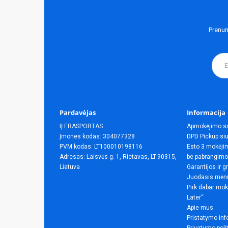
Prenum
Pardavėjas
Informacija
IĮ ERASPORTAS
Apmokėjimo s
Įmones kodas: 304077328
DPD Pickup siu
PVM kodas: LT100010198116
Esto 3 mokėjim
Adresas: Laisvės g. 1, Rietavas, LT-90315,
be pabrangimo
Lietuva
Garantijos ir g
Juodasis mėn
Pirk dabar mok
Later“
Apie mus
Pristatymo inf
Privatumo poli