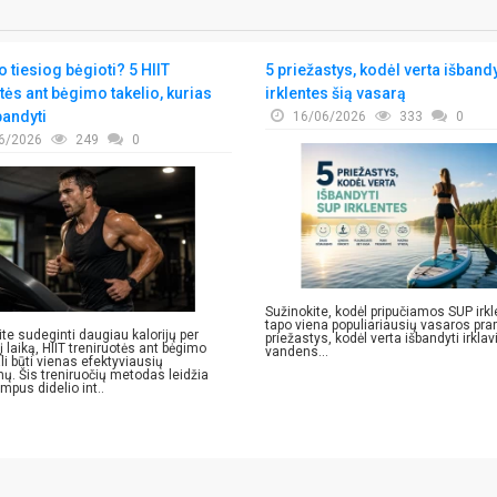
 tiesiog bėgioti? 5 HIIT
5 priežastys, kodėl verta išband
tės ant bėgimo takelio, kurias
irklentes šią vasarą
bandyti
16/06/2026
333
0
6/2026
249
0
Sužinokite, kodėl pripučiamos SUP irk
tapo viena populiariausių vasaros pr
ite sudeginti daugiau kalorijų per
priežastys, kodėl verta išbandyti irkla
 laiką, HIIT treniruotės ant bėgimo
vandens...
li būti vienas efektyviausių
mų. Šis treniruočių metodas leidžia
umpus didelio int..