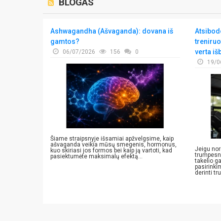
BLOGAS
rių nugaros
Ashwagandha (Ašvaganda): dovana iš
Atsibodo
gamtos?
treniruo
verta iš
06/07/2026
156
0
19/0
jos
nančių
s reguliariai
ų, o tam, kad
Šiame straipsnyje išsamiai apžvelgsime, kaip
ašvaganda veikia mūsų smegenis, hormonus,
Jeigu nor
kuo skiriasi jos formos bei kaip ją vartoti, kad
trumpesnį
pasiektumėte maksimalų efektą...
takelio ga
pasirinki
derinti tr