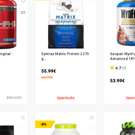
iginal -
Syntrax Matrix Protein 2270
Gaspari MyoF
g...
Advanced 1814
4.7
(3)
55.99€
64.99€
53.99€
Išparduota
Išpar
BSN-SORG
-8%