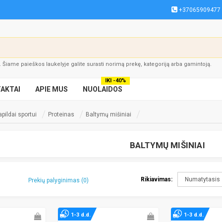
+37065909477
į. Šiame paieškos laukelyje galite surasti norimą prekę, kategoriją arba gamintoją.
IKI -40%
AKTAI
APIE MUS
NUOLAIDOS
pildai sportui
Proteinas
Baltymų mišiniai
BALTYMŲ MIŠINIAI
Rikiavimas:
Prekių palyginimas (0)
1-3 d.d.
1-3 d.d.