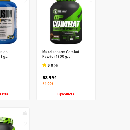
usion
Musclepharm Combat
 g...
Powder 1800 g...
5.0
(4)
58.99€
61.99€
duota
Išparduota