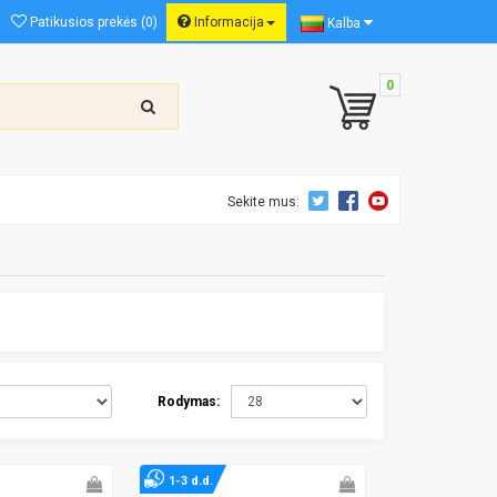
Patikusios prekės (0)
Informacija
Kalba
0
Sekite mus:
Rodymas:
1-3 d.d.