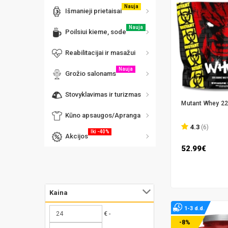
Nauja
Išmanieji prietaisai
Nauja
Poilsiui kieme, sode
Reabilitacijai ir masažui
Nauja
Grožio salonams
Stovyklavimas ir turizmas
Mutant Whey 227
Kūno apsaugos/Apranga
4.3
(6)
Iki -40%
Akcijos
52.99€
Kaina
1-3 d.d.
€ -
-8%