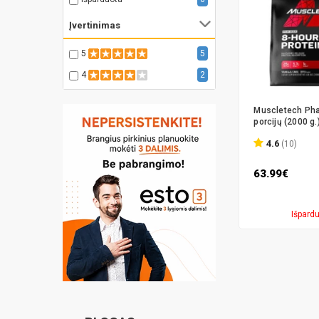
Įvertinimas
5
5
4
2
Muscletech Pha
porcijų (2000 g.)
4.6
(10)
63.99€
Išpard