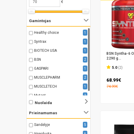
€
Gamintojas
Healthy choice
1
Syntrax
1
BIOTECH USA
1
BSN Syntha-6 Or
2290 g...
BSN
2
5.0
(2)
GASPARI
1
MUSCLEPHARM
2
68.99€
74.99€
MUSCLETECH
1
Mutant
2
Nuolaida
Prieinamumas
Sandėlyje
5
Išparduota
6