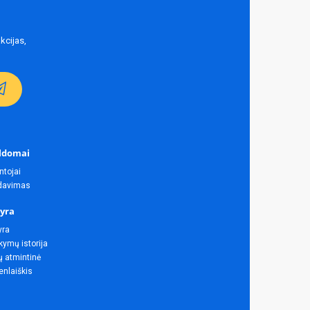
kcijas,
ldomai
ntojai
rdavimas
yra
yra
ymų istorija
ų atmintinė
enlaiškis