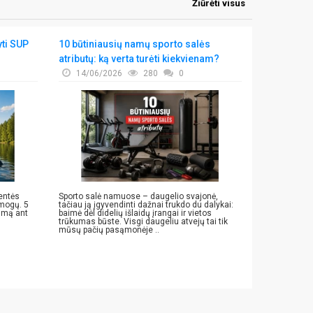
Žiūrėti visus
yti SUP
10 būtiniausių namų sporto salės
Ar tikrai vi
atributų: ką verta turėti kiekvienam?
07/06/
14/06/2026
280
0
Ar kreatino m
lentės
Sporto salė namuose – daugelio svajonė,
Sužinokite ku
amogų. 5
tačiau ją įgyvendinti dažnai trukdo du dalykai:
citratas ir k
vimą ant
baimė dėl didelių išlaidų įrangai ir vietos
rinktis sport
trūkumas būste. Visgi daugeliu atvejų tai tik
mūsų pačių pasąmonėje ..