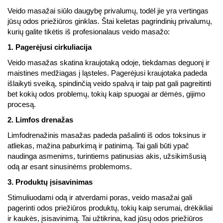
Veido masažai siūlo daugybę privalumų, todėl jie yra vertingas
jūsų odos priežiūros ginklas. Štai keletas pagrindinių privalumų,
kurių galite tikėtis iš profesionalaus veido masažo:
1. Pagerėjusi cirkuliacija
Veido masažas skatina kraujotaką odoje, tiekdamas deguonį ir
maistines medžiagas į ląsteles. Pagerėjusi kraujotaka padeda
išlaikyti sveiką, spindinčią veido spalvą ir taip pat gali pagreitinti
bet kokių odos problemų, tokių kaip spuogai ar dėmės, gijimo
procesą.
2. Limfos drenažas
Limfodrenažinis masažas padeda pašalinti iš odos toksinus ir
atliekas, mažina paburkimą ir patinimą. Tai gali būti ypač
naudinga asmenims, turintiems patinusias akis, užsikimšusią
odą ar esant sinusinėms problemoms.
3. Produktų įsisavinimas
Stimuliuodami odą ir atverdami poras, veido masažai gali
pagerinti odos priežiūros produktų, tokių kaip serumai, drėkikliai
ir kaukės, įsisavinimą. Tai užtikrina, kad jūsų odos priežiūros