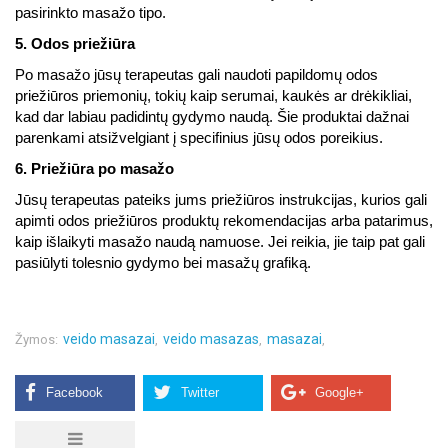
pasirinkto masažo tipo.
5. Odos priežiūra
Po masažo jūsų terapeutas gali naudoti papildomų odos
priežiūros priemonių, tokių kaip serumai, kaukės ar drėkikliai,
kad dar labiau padidintų gydymo naudą. Šie produktai dažnai
parenkami atsižvelgiant į specifinius jūsų odos poreikius.
6. Priežiūra po masažo
Jūsų terapeutas pateiks jums priežiūros instrukcijas, kurios gali
apimti odos priežiūros produktų rekomendacijas arba patarimus,
kaip išlaikyti masažo naudą namuose. Jei reikia, jie taip pat gali
pasiūlyti tolesnio gydymo bei masažų grafiką.
veido masazai
veido masazas
masazai
Žymos:
,
,
,