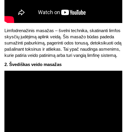
Limfodrenažinis masažas – švelni technika, skatinanti limfos
skysčių judėjimą aplink veidą. Šis masažo būdas padeda
sumažinti paburkimą, pagerinti odos tonusą, detoksikuoti odą
pašalinant toksinus ir atliekas. Tai ypač naudinga asmenims,
kurie patiria veido patinimą arba turi vangią limfinę sistemą.
2. Švediškas veido masažas