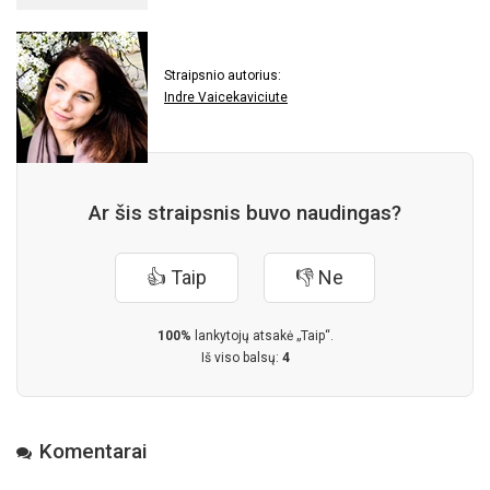
Straipsnio autorius:
Indre Vaicekaviciute
Ar šis straipsnis buvo naudingas?
👍 Taip
👎 Ne
100%
lankytojų atsakė „Taip“.
Iš viso balsų:
4
Komentarai