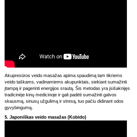
Akupresūros veido masažas apima spaudimą tam tikriems
veido taškams, vadinamiems akupunktais, siekiant sumažinti
įtampą ir pagerinti energijos srautą. Šis metodas yra įsišaknijęs
tradicinėje kinų medicinoje ir gali padėti sumažinti galvos
skausmą, sinusų užgulimą ir stresą, tuo pačiu didinant odos
gyvybingumą.
5. Japoniškas veido masažas (Kobido)