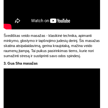
Švediškas veido masažas - klasikinė technika, apimanti
minkymo, glostymo ir tapšnojimo judesių derinį. Šis masažas
skatina atsipalaidavimą, gerina kraujotaką, mažina veido
raumenų įtampą. Tai puikus pasirinkimas tiems, kurie nori
sumažinti stresą ir sustiprinti savo odos spindesį.
3. Gua Sha masažas