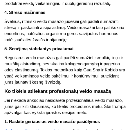
produktai veiktų veiksmingiau ir duotų geresnių rezultatų.
4. Streso mažinimas
Švelnūs, ritmiški veido masažo judesiai gali padėti sumažinti
stresą ir paskatinti atsipalaidimą. Veido masažai taip pat išskiria
endorfinus, natūralius organizmo geros savijautos hormonus,
todėl jaučiatės žvalūs ir atjaunėję.
5. Senėjimą stabdantys privalumai
Reguliarus veido masažas gali padėti sumažinti smulkių linijų ir
raukšlių atsiradimą, nes skatina kolageno gamybą ir pagerina
odos elastingumą. Tokios metodikos kaip Gua Sha ir Kobido yra
ypač veiksmingos veido pakėlimui ir kontūravimui, suteikiant
jums jaunatviškesnę išvaizdą.
Ko tikėtis atliekant profesionalų veido masažą
Jei niekada anksčiau nesidarėte profesionalaus veido masažo,
jums gali kilti klausimas, ko tikėtis procedūros metu. Štai trumpa
apžvalga, kas vyksta įprastos sesijos metu:
1. Raskite geriausius veido masažo pasiūlymus