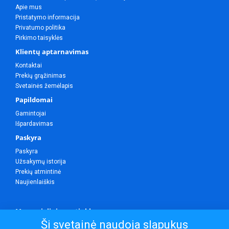
Apie mus
Pristatymo informacija
Privatumo politika
Pirkimo taisyklės
Klientų aptarnavimas
Kontaktai
Prekių grąžinimas
Svetainės žemėlapis
Papildomai
Gamintojai
Išpardavimas
Paskyra
Paskyra
Užsakymų istorija
Prekių atmintinė
Naujienlaiškis
Mes socialiniuose tinkluose
Ši svetainė naudoja slapukus