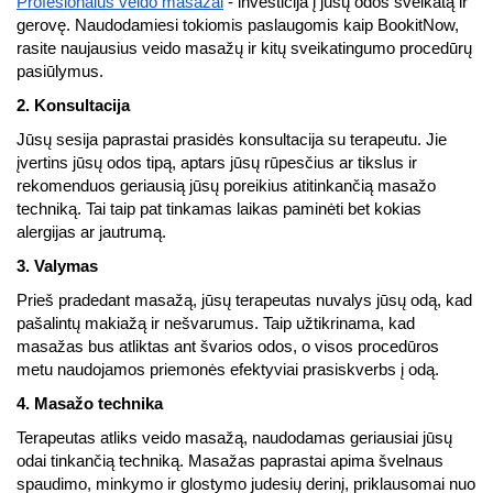
Profesionalūs veido masažai
- investicija į jūsų odos sveikatą ir
gerovę. Naudodamiesi tokiomis paslaugomis kaip BookitNow,
rasite naujausius veido masažų ir kitų sveikatingumo procedūrų
pasiūlymus.
2. Konsultacija
Jūsų sesija paprastai prasidės konsultacija su terapeutu. Jie
įvertins jūsų odos tipą, aptars jūsų rūpesčius ar tikslus ir
rekomenduos geriausią jūsų poreikius atitinkančią masažo
techniką. Tai taip pat tinkamas laikas paminėti bet kokias
alergijas ar jautrumą.
3. Valymas
Prieš pradedant masažą, jūsų terapeutas nuvalys jūsų odą, kad
pašalintų makiažą ir nešvarumus. Taip užtikrinama, kad
masažas bus atliktas ant švarios odos, o visos procedūros
metu naudojamos priemonės efektyviai prasiskverbs į odą.
4. Masažo technika
Terapeutas atliks veido masažą, naudodamas geriausiai jūsų
odai tinkančią techniką. Masažas paprastai apima švelnaus
spaudimo, minkymo ir glostymo judesių derinį, priklausomai nuo