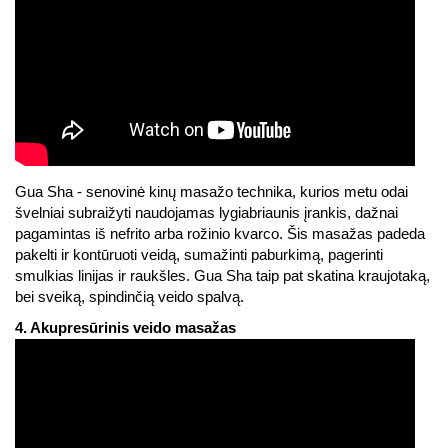
Gua Sha - senovinė kinų masažo technika, kurios metu odai
švelniai subraižyti naudojamas lygiabriaunis įrankis, dažnai
pagamintas iš nefrito arba rožinio kvarco. Šis masažas padeda
pakelti ir kontūruoti veidą, sumažinti paburkimą, pagerinti
smulkias linijas ir raukšles. Gua Sha taip pat skatina kraujotaką,
bei sveiką, spindinčią veido spalvą.
4. Akupresūrinis veido masažas