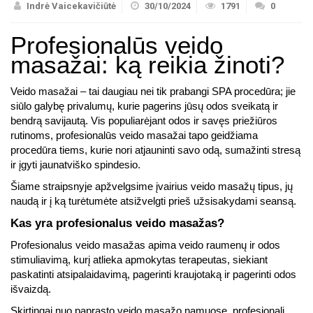
Indrė Vaicekavičiūtė
30/10/2024
1791
0
Profesionalūs veido
masažai: ką reikia žinoti?
Veido masažai – tai daugiau nei tik prabangi SPA procedūra; jie
siūlo galybę privalumų, kurie pagerins jūsų odos sveikatą ir
bendrą savijautą. Vis populiarėjant odos ir savęs priežiūros
rutinoms, profesionalūs veido masažai tapo geidžiama
procedūra tiems, kurie nori atjauninti savo odą, sumažinti stresą
ir įgyti jaunatviško spindesio.
Šiame straipsnyje apžvelgsime įvairius veido masažų tipus, jų
naudą ir į ką turėtumėte atsižvelgti prieš užsisakydami seansą.
Kas yra profesionalus veido masažas?
Profesionalus veido masažas apima veido raumenų ir odos
stimuliavimą, kurį atlieka apmokytas terapeutas, siekiant
paskatinti atsipalaidavimą, pagerinti kraujotaką ir pagerinti odos
išvaizdą.
Skirtingai nuo paprasto veido masažo namuose, profesionali