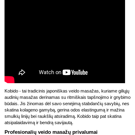
Kobido - tai tradicinis japoniškas veido masažas, kuriame giliųjų
audinių masažas derinamas su ritmiškais tapšnojimo ir gnybimo
būdais. Jis žinomas dėl savo senėjimą stabdančių savybių, nes
skatina kolageno gamybą, gerina odos elastingumą ir mažina
smulkių linijų bei raukšlių atsiradimą. Kobido taip pat skatina
atsipalaidavimą ir bendrą savijautą.
Profesionalių veido masažų privalumai