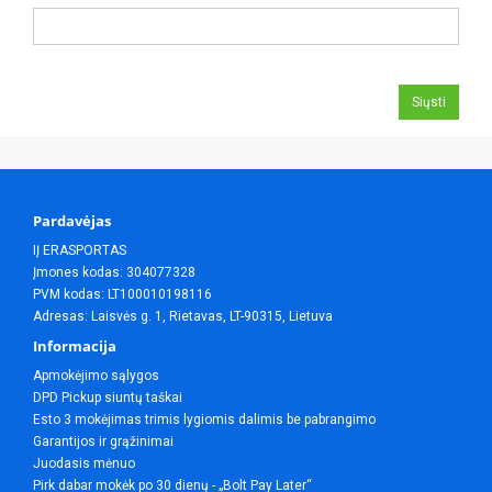
Siųsti
Pardavėjas
IĮ ERASPORTAS
Įmones kodas: 304077328
PVM kodas: LT100010198116
Adresas: Laisvės g. 1, Rietavas, LT-90315, Lietuva
Informacija
Apmokėjimo sąlygos
DPD Pickup siuntų taškai
Esto 3 mokėjimas trimis lygiomis dalimis be pabrangimo
Garantijos ir grąžinimai
Juodasis mėnuo
Pirk dabar mokėk po 30 dienų - „Bolt Pay Later“