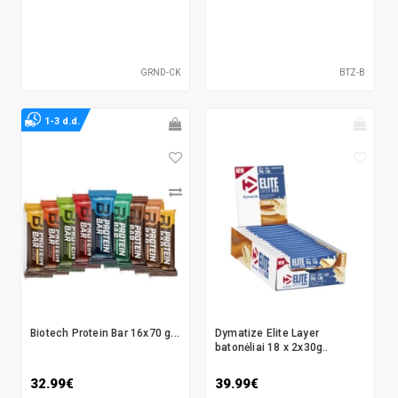
GRND-CK
BTZ-B
1-3 d.d.
Biotech Protein Bar 16x70 g...
Dymatize Elite Layer
batonėliai 18 x 2x30g..
32.99€
39.99€