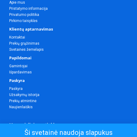
Apie mus
Pristatymo informacija
Privatumo politika
Pirkimo taisyklės
Klientų aptarnavimas
Kontaktai
Prekių grąžinimas
Svetainės žemėlapis
Papildomai
Gamintojai
Išpardavimas
Paskyra
Paskyra
Užsakymų istorija
Prekių atmintinė
Naujienlaiškis
Mes socialiniuose tinkluose
Ši svetainė naudoja slapukus