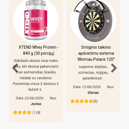
XTEND Whey Protein -
Smiginio taikinio
u
840 g (30 porcijų)
apšvietimo sistema
Winmau Polaris 120°
Sokolado skonis visai nieko
toks, kiti skoniai pakenciami
superinis dalykas,
man asmeniskai, braskiu
uzmaciau, isigijau,
nelabai su vandeniu.
patenkintas!..
Pasiemiau visus 3 skonius ir
Data
12/06/2026
Nuo
butent s..
s
Glenas
Data
22/06/2026
Nuo
(5)
Justas
(4)