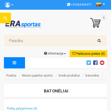
+37065909477
0
Informacija
Patikusios prekės (0)
Pradžia
Maisto papildai sportui
Sveiki produktai
Batonėliai
BATONĖLIAI
Prekių palyginimas (0)