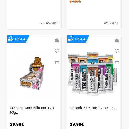
34.99€
NUTRM-PB12
PWBRRE18
1-3 d.d.
1-3 d.d.
Grenade Carb Killa Bar 12 x
Biotech Zero Bar - 20x50 g...
60g..
29.90€
39.99€