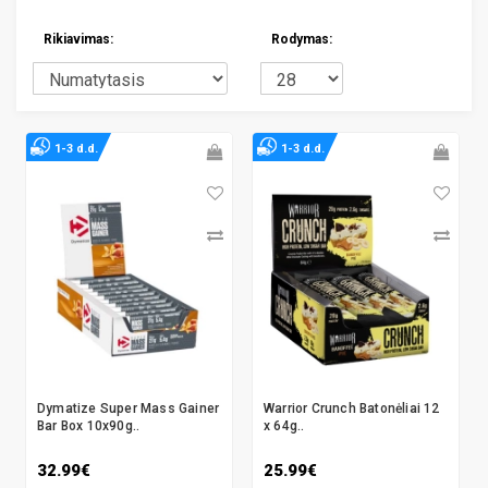
Rikiavimas:
Rodymas:
1-3 d.d.
1-3 d.d.
Dymatize Super Mass Gainer
Warrior Crunch Batonėliai 12
Bar Box 10x90g..
x 64g..
32.99€
25.99€