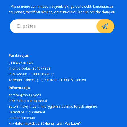
Prenumeruodami mūsų naujienlaiškį galėsite sekti karščiausias
naujienas, medžioti akcijas, gauti nuolaidų kodus bei dar daugiau.
Pardavėjas
IĮ ERASPORTAS
Įmones kodas: 304077328
PVM kodas: LT100010198116
Adresas: Laisvės g. 1, Rietavas, LT-90315, Lietuva
Informacija
Apmokėjimo sąlygos
DPD Pickup siuntų taškai
Esto 3 mokėjimas trimis lygiomis dalimis be pabrangimo
Garantijos ir grąžinimai
Juodasis mėnuo
Pirk dabar mokėk po 30 dienų - „Bolt Pay Later“