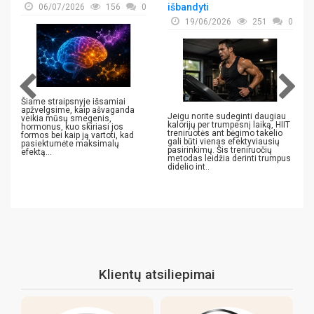
išbandyti
06/07/2026
156
0
19/06/2026
251
0
Šiame straipsnyje išsamiai
apžvelgsime, kaip ašvaganda
Jeigu norite sudeginti daugiau
veikia mūsų smegenis,
kalorijų per trumpesnį laiką, HIIT
hormonus, kuo skiriasi jos
treniruotės ant bėgimo takelio
formos bei kaip ją vartoti, kad
gali būti vienas efektyviausių
pasiektumėte maksimalų
pasirinkimų. Šis treniruočių
efektą...
metodas leidžia derinti trumpus
didelio int..
Klientų atsiliepimai