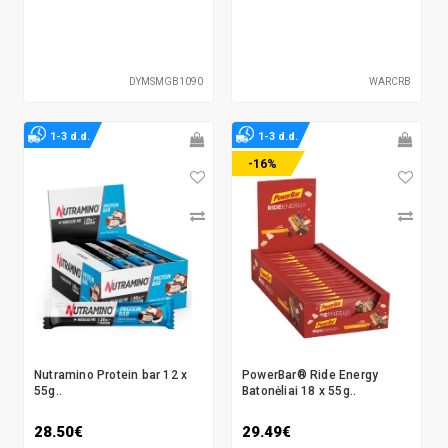
DYMSMGB1090
WARCRB
1-3 d.d.
1-3 d.d.
-16%
Nutramino Protein bar 12 x
PowerBar® Ride Energy
55g..
Batonėliai 18 x 55g..
28.50€
29.49€