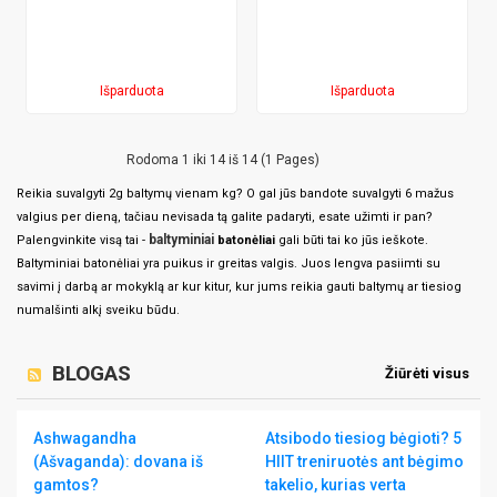
Išparduota
Išparduota
Rodoma 1 iki 14 iš 14 (1 Pages)
Reikia suvalgyti 2g baltymų vienam kg? O gal jūs bandote suvalgyti 6 mažus
valgius per dieną, tačiau nevisada tą galite padaryti, esate užimti ir pan?
baltyminiai
Palengvinkite visą tai -
batonėliai
gali būti tai ko jūs ieškote.
Baltyminiai batonėliai yra puikus ir greitas valgis. Juos lengva pasiimti su
savimi į darbą ar mokyklą ar kur kitur, kur jums reikia gauti baltymų ar tiesiog
numalšinti alkį sveiku būdu.
BLOGAS
Žiūrėti visus
Ashwagandha
Atsibodo tiesiog bėgioti? 5
(Ašvaganda): dovana iš
HIIT treniruotės ant bėgimo
gamtos?
takelio, kurias verta