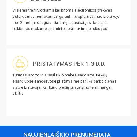
Visiems treniruokliams bei kitoms elektronikos prekėms
suteikiamas nemokamas garantinis aptarnavimas Lietuvoje
nuo 2 metų ir daugiau. Garantijai pasibaigus, taip pat
teikiamos mokamo techninio aptarnavimo paslaugos.
PRISTATYMAS PER 1-3 D.D.
Turimas sporto ir laisvalaikio prekes savo arba tiekėjų
esančiuose sandėliuose pristatysime per 1-3 darbo dienas
visoje Lietuvoje. Kai kurių prekių pristatymo terminai gali
skirtis.
NAUJIENLAIŠKIO PRENUMERATA