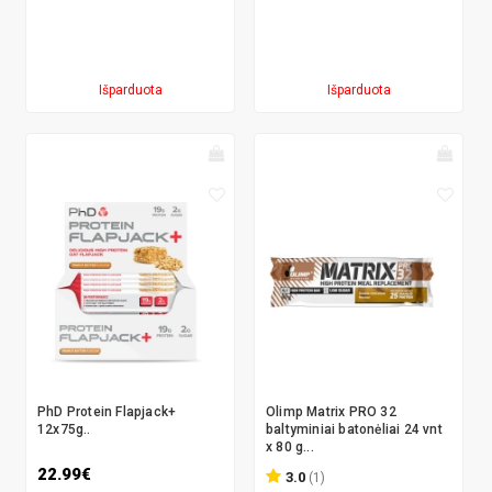
Išparduota
Išparduota
PhD Protein Flapjack+
Olimp Matrix PRO 32
12x75g..
baltyminiai batonėliai 24 vnt
x 80 g...
22.99€
3.0
(1)