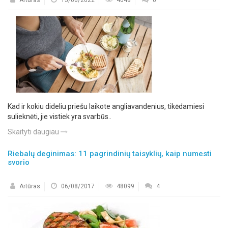
Artūras
15/06/2022
4648
0
Kad ir kokiu dideliu priešu laikote angliavandenius, tikėdamiesi
sulieknėti, jie vistiek yra svarbūs..
Skaityti daugiau
Riebalų deginimas: 11 pagrindinių taisyklių, kaip numesti
svorio
Artūras
06/08/2017
48099
4