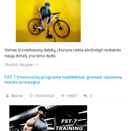
Vienas iš svarbiausių dalykų, į kuriuos reikia atsižvelgti renkantis
naują dviratį, yra rėmo dydis. ..
Skaityti daugiau
FST-7 treniruočių programa neįtikėtinai greitam raumenų
masės prieaugiui
Artūras
03/04/2023
15667
3