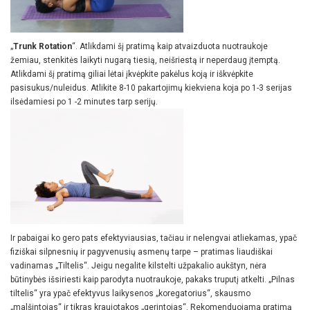
„
Trunk Rotation
“. Atlikdami šį pratimą kaip atvaizduota nuotraukoje
žemiau, stenkitės laikyti nugarą tiesią, neišriestą ir neperdaug įtemptą.
Atlikdami šį pratimą giliai lėtai įkvėpkite pakėlus koją ir iškvėpkite
pasisukus/nuleidus. Atlikite 8-10 pakartojimų kiekviena koja po 1-3 serijas
ilsėdamiesi po 1 -2 minutes tarp serijų.
Ir pabaigai ko gero pats efektyviausias, tačiau ir nelengvai atliekamas, ypač
fiziškai silpnesnių ir pagyvenusių asmenų tarpe – pratimas liaudiškai
vadinamas „Tiltelis“. Jeigu negalite kilstelti užpakalio aukštyn, nėra
būtinybės išsiriesti kaip parodyta nuotraukoje, pakaks truputį atkelti. „Pilnas
tiltelis“ yra ypač efektyvus laikysenos „koregatorius“, skausmo
„malšintojas“ ir tikras kraujotakos „gerintojas“. Rekomenduojama pratimą