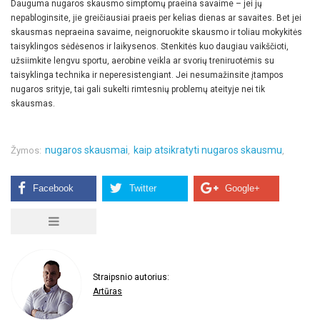
Dauguma nugaros skausmo simptomų praeina savaime – jei jų
nepabloginsite, jie greičiausiai praeis per kelias dienas ar savaites. Bet jei
skausmas nepraeina savaime, neignoruokite skausmo ir toliau mokykitės
taisyklingos sėdėsenos ir laikysenos. Stenkitės kuo daugiau vaikščioti,
užsiimkite lengvu sportu, aerobine veikla ar svorių treniruotėmis su
taisyklinga technika ir neperesistengiant. Jei nesumažinsite įtampos
nugaros srityje, tai gali sukelti rimtesnių problemų ateityje nei tik
skausmas.
nugaros skausmai
kaip atsikratyti nugaros skausmu
Žymos:
,
,
Straipsnio autorius:
Artūras