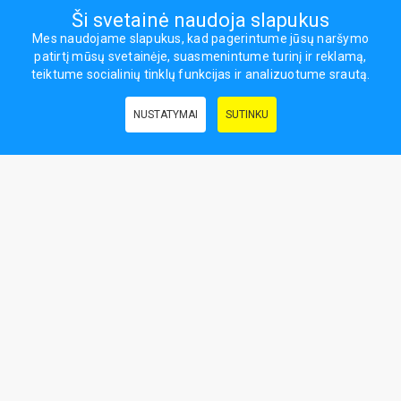
Ši svetainė naudoja slapukus
Mes naudojame slapukus, kad pagerintume jūsų naršymo
patirtį mūsų svetainėje, suasmenintume turinį ir reklamą,
Visos teisės saugomos.
teiktume socialinių tinklų funkcijas ir analizuotume srautą.
Sporto ir laisvalaikio prekės, maisto papildai - erasportas.lt © 2026
NUSTATYMAI
SUTINKU
Naudingos nuorodos:
Prekės grožiui ir sveikatai
|
Civilinis draudimas