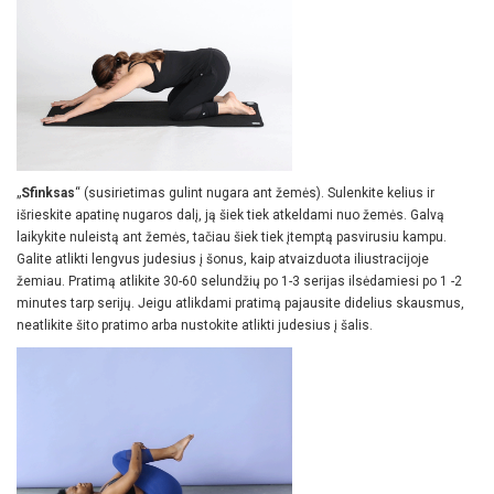
„
Sfinksas
“ (susirietimas gulint nugara ant žemės). Sulenkite kelius ir
išrieskite apatinę nugaros dalį, ją šiek tiek atkeldami nuo žemės. Galvą
laikykite nuleistą ant žemės, tačiau šiek tiek įtemptą pasvirusiu kampu.
Galite atlikti lengvus judesius į šonus, kaip atvaizduota iliustracijoje
žemiau. Pratimą atlikite 30-60 selundžių po 1-3 serijas ilsėdamiesi po 1 -2
minutes tarp serijų. Jeigu atlikdami pratimą pajausite didelius skausmus,
neatlikite šito pratimo arba nustokite atlikti judesius į šalis.