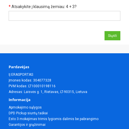
Atsakykite į klausimą žemiau: 4 + 3?
Siųsti
Pardavėjas
IĮ ERASPORTAS
Įmones kodas: 304077328
PVM kodas: LT100010198116
Adresas: Laisvės g. 1, Rietavas, LT-90315, Lietuva
Informacija
Apmokėjimo sąlygos
DPD Pickup siuntų taškai
Esto 3 mokėjimas trimis lygiomis dalimis be pabrangimo
Garantijos ir grąžinimai