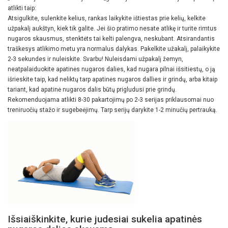
atlikti taip:
Atsigulkite, sulenkite kelius, rankas laikykite ištiestas prie kelių, kelkite
užpakalį aukštyn, kiek tik galite. Jei šio pratimo nesate atlikę ir turite rimtus
nugaros skausmus, stenktėts tai kelti palengva, neskubant. Atsirandantis
traškesys atlikimo metu yra normalus dalykas. Pakelkite užakalį, palaikykite
2-3 sekundes ir nuleiskite. Svarbu! Nuleisdami užpakalį žemyn,
neatpalaiduokite apatinės nugaros dalies, kad nugara pilnai išsitiestų, o ją
išrieskite taip, kad neliktų tarp apatinės nugaros dallies ir grindų, arba kitaip
tariant, kad apatinė nugaros dalis būtų prigludusi prie grindų.
Rekomenduojama atlikti 8-30 pakartojimų po 2-3 serijas priklausomai nuo
treniruočių stažo ir sugebeėjimų. Tarp serijų darykite 1-2 minučių pertrauką.
Išsiaiškinkite, kurie judesiai sukelia apatinės