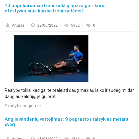
10 populiariausių treniruoklių apžvalga - kuris
efektyviausias kardio treniruotėms?
Artūras
22/06/2022
5932
0
Realybė tokia, kad galite praleisti daug mažiau laiko ir sudeginti dar
daugiau kalorijų, jeigu proti..
Skaityti daugiau
Angliavandenių vartojimas: 9 paprastos taisyklės metant
svorį