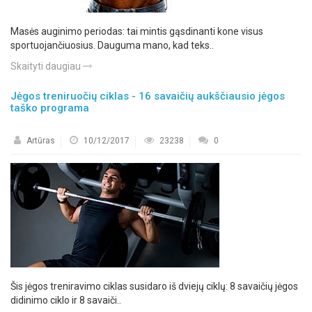
Masės auginimo periodas: tai mintis gąsdinanti kone visus
sportuojančiuosius. Dauguma mano, kad teks..
Skaityti daugiau
Jėgos treniruočių ciklas - 16 savaičių aukščiausio jėgos
taško programa
Artūras
10/12/2017
23238
0
Šis jėgos treniravimo ciklas susidaro iš dviejų ciklų: 8 savaičių jėgos
didinimo ciklo ir 8 savaiči..