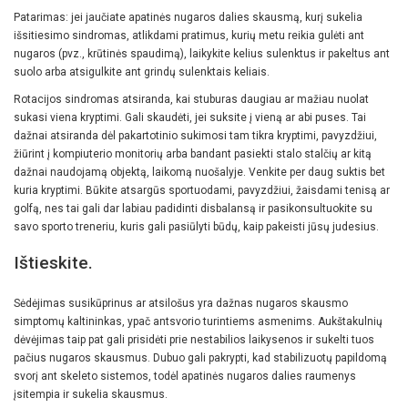
Patarimas: jei jaučiate apatinės nugaros dalies skausmą, kurį sukelia
išsitiesimo sindromas, atlikdami pratimus, kurių metu reikia gulėti ant
nugaros (pvz., krūtinės spaudimą), laikykite kelius sulenktus ir pakeltus ant
suolo arba atsigulkite ant grindų sulenktais keliais.
Rotacijos sindromas atsiranda, kai stuburas daugiau ar mažiau nuolat
sukasi viena kryptimi. Gali skaudėti, jei suksite į vieną ar abi puses. Tai
dažnai atsiranda dėl pakartotinio sukimosi tam tikra kryptimi, pavyzdžiui,
žiūrint į kompiuterio monitorių arba bandant pasiekti stalo stalčių ar kitą
dažnai naudojamą objektą, laikomą nuošalyje. Venkite per daug suktis bet
kuria kryptimi. Būkite atsargūs sportuodami, pavyzdžiui, žaisdami tenisą ar
golfą, nes tai gali dar labiau padidinti disbalansą ir pasikonsultuokite su
savo sporto treneriu, kuris gali pasiūlyti būdų, kaip pakeisti jūsų judesius.
Ištieskite.
Sėdėjimas susikūprinus ar atsilošus yra dažnas nugaros skausmo
simptomų kaltininkas, ypač antsvorio turintiems asmenims. Aukštakulnių
dėvėjimas taip pat gali prisidėti prie nestabilios laikysenos ir sukelti tuos
pačius nugaros skausmus. Dubuo gali pakrypti, kad stabilizuotų papildomą
svorį ant skeleto sistemos, todėl apatinės nugaros dalies raumenys
įsitempia ir sukelia skausmus.