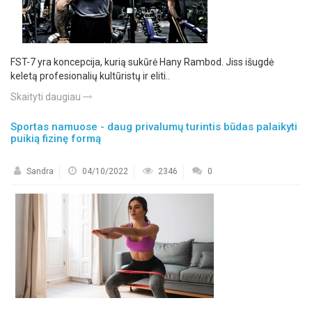
FST-7 yra koncepcija, kurią sukūrė Hany Rambod. Jiss išugdė
keletą profesionalių kultūristų ir eliti..
Skaityti daugiau
Sportas namuose - daug privalumų turintis būdas palaikyti
puikią fizinę formą
Sandra
04/10/2022
2346
0