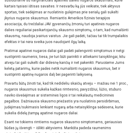
susiduriame su varginančiais apatinės dalies nugaros skausmais, kurie
kartais tęsiasi ištisas savaites. Ir nesvarbu ką jūs veikiate, tiek aktyvus
sportas, tiek sėdėjimas ar nuolatinis gulėjimas prie serialų gali sukelti
įkyrius nugaros skausmus. Remiantis Amerikos fizinės terapijos
asociacija, du trečdaliai JAV gyvenančių žmonių turi apatinės nugaros
dalies reguliariai pasikartojančių skausmo simptomų, o tam, kad numalšinti
skausmą, naudoja įvairius vaistus. Jie gali padėti, tačiau tai tik trumpalaikis
efektas ir tai nėra sveika juos naudojant ilgą laiką.
Pratimai apatinei nugaros daliai gali padėti palengvinti simptomus ir netgi
sustiprinti raumenis, tiesa, jie turi būti parinkti ir atliekami taisyklingai, kitu
atveju tai gali sukelti dar didesnę kančią ir net pakenkti. Paruošėme Jums
keletą patarimų, kurie padės netik numalšinti nugaros skausmus, bet ir
sustiprinti apatinę nugaros dalį bei pagerinti laikyseną.
Pravartu būtų žinoti tai, kad tik nedideliu skaičių atveju – mažiau nei 1 proc.,
nugaros skausmus sukelia kažkas rimtesnio, pavyzdžiui, lūžio, stuburo
naviko išvešėjimas ar sisteminės ligos ir tai reikalautų medicininės
pagalbos. Dažniausia skausmo priežastis yra nuolatinis persidirbimas,
judėjimas/sukimasis lenkiant nugarą arba netaisyklinga sėdėsena, kurie
sukelia didelę įtampą apatinei nugaros daliai.
Esant ne tokiems rimtiems nugaros skausmo simptomams, geriausias
būdas jų išvengti – išlikti aktyviems. Mankšta padeda raumenims