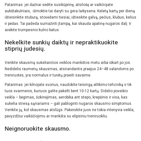
Patarimas: jei dažnai sėdite susikūprinę, atsilošę ar vaikčiojate
aukštakulniais, išmoktie tai daryti su gera laikysena. Keletą kartų per dieną
ištiesinkite stuburą, stovėdami tiesiai, ištieskite galvą, pečius, klubus, kelius
ir pėdas. Tai padeda sumažinti įtampą, kai skauda apatinę nugaros dalį. Ir
avėkite trumpesnio kulno batus.
Nekelkite sunkių daiktų ir nepraktikuokite
stiprių judesių.
Venkite skausmą sukeliančios veiklos mankštos metu arba iškart po jos.
Nedidelis raumenų skausmas, atsirandantis praėjus 24–48 valandoms po
treniruotės, yra normalus ir turėtų praeiti savaime.
Patarimas: jei kilnojate svorius, naudokite teisingą atlikimo tehcniką ir tik
tuos svarmenis, kuriuos galite pakelti bent 10-12 kartų. Didelio poveikio
veikla – bėgimas, šokinėjimas, aerobika ant stepo, krepšinis ir visa, kas
sukelia stresą sąnariams – gali pabloginti nugaros skausmo simptomus.
Venkite jų, kol skausmas atslūgs. Pakeiskite juos ne tokia intenyvia veikla,
pavyzdžiui vaikščiojimu ar mankšta su elipsiniu treniruokliu.
Neignoruokite skausmo.