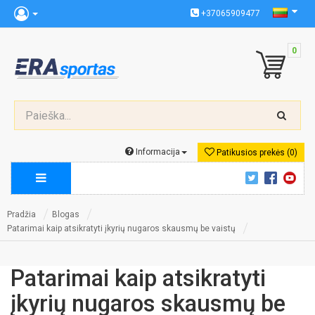
+37065909477
0
Informacija
Patikusios prekės (0)
Pradžia
Blogas
Patarimai kaip atsikratyti įkyrių nugaros skausmų be vaistų
Patarimai kaip atsikratyti
įkyrių nugaros skausmų be