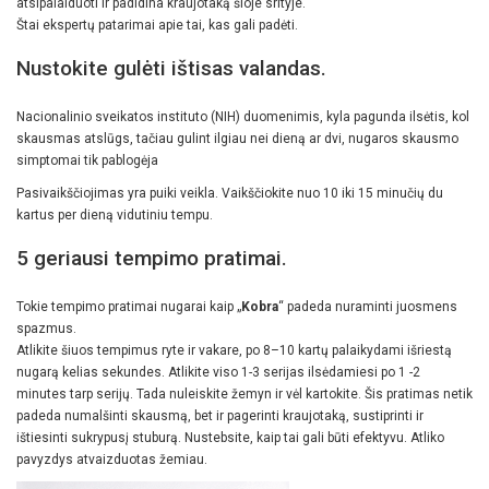
atsipalaiduoti ir padidina kraujotaką šioje srityje.
Štai ekspertų patarimai apie tai, kas gali padėti.
Nustokite gulėti ištisas valandas.
Nacionalinio sveikatos instituto (NIH) duomenimis, kyla pagunda ilsėtis, kol
skausmas atslūgs, tačiau gulint ilgiau nei dieną ar dvi, nugaros skausmo
simptomai tik pablogėja
Pasivaikščiojimas yra puiki veikla. Vaikščiokite nuo 10 iki 15 minučių du
kartus per dieną vidutiniu tempu.
5 geriausi tempimo pratimai.
Tokie tempimo pratimai nugarai kaip „
Kobra
“ padeda nuraminti juosmens
spazmus.
Atlikite šiuos tempimus ryte ir vakare, po 8–10 kartų palaikydami išriestą
nugarą kelias sekundes. Atlikite viso 1-3 serijas ilsėdamiesi po 1 -2
minutes tarp serijų. Tada nuleiskite žemyn ir vėl kartokite. Šis pratimas netik
padeda numalšinti skausmą, bet ir pagerinti kraujotaką, sustiprinti ir
ištiesinti sukrypusį stuburą. Nustebsite, kaip tai gali būti efektyvu. Atliko
pavyzdys atvaizduotas žemiau.