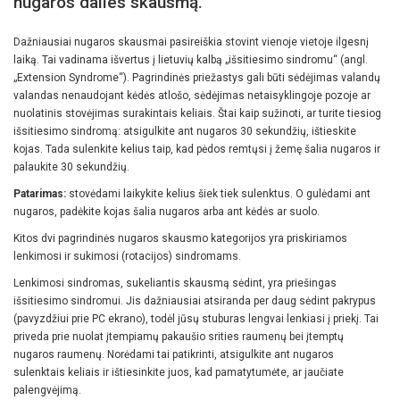
nugaros dalies skausmą.
Dažniausiai nugaros skausmai pasireiškia stovint vienoje vietoje ilgesnį
laiką. Tai vadinama išvertus į lietuvių kalbą „išsitiesimo sindromu“ (angl.
„Extension Syndrome“). Pagrindinės priežastys gali būti sėdėjimas valandų
valandas nenaudojant kėdės atlošo, sėdėjimas netaisyklingoje pozoje ar
nuolatinis stovėjimas surakintais keliais. Štai kaip sužinoti, ar turite tiesiog
išsitiesimo sindromą: atsigulkite ant nugaros 30 sekundžių, ištieskite
kojas. Tada sulenkite kelius taip, kad pėdos remtųsi į žemę šalia nugaros ir
palaukite 30 sekundžių.
Patarimas:
stovėdami laikykite kelius šiek tiek sulenktus. O gulėdami ant
nugaros, padėkite kojas šalia nugaros arba ant kėdės ar suolo.
Kitos dvi pagrindinės nugaros skausmo kategorijos yra priskiriamos
lenkimosi ir sukimosi (rotacijos) sindromams.
Lenkimosi sindromas, sukeliantis skausmą sėdint, yra priešingas
išsitiesimo sindromui. Jis dažniausiai atsiranda per daug sėdint pakrypus
(pavyzdžiui prie PC ekrano), todėl jūsų stuburas lengvai lenkiasi į priekį. Tai
priveda prie nuolat įtempiamų pakaušio srities raumenų bei įtemptų
nugaros raumenų. Norėdami tai patikrinti, atsigulkite ant nugaros
sulenktais keliais ir ištiesinkite juos, kad pamatytumėte, ar jaučiate
palengvėjimą.