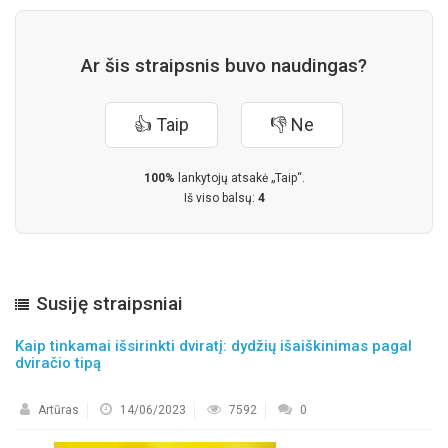
Ar šis straipsnis buvo naudingas?
👍 Taip
👎 Ne
100%
lankytojų atsakė „Taip“.
Iš viso balsų:
4
Susiję straipsniai
Kaip tinkamai išsirinkti dviratį: dydžių išaiškinimas pagal
dviračio tipą
Artūras
14/06/2023
7592
0