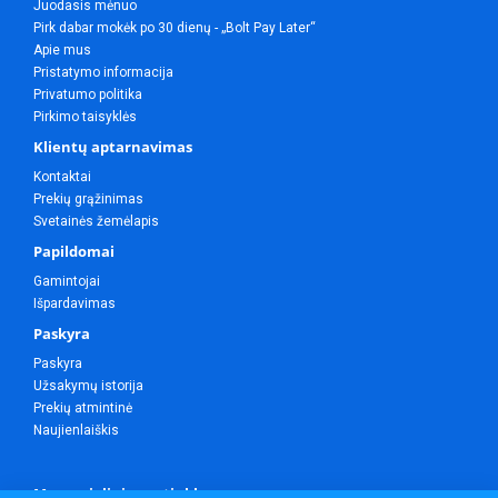
Juodasis mėnuo
Pirk dabar mokėk po 30 dienų - „Bolt Pay Later“
Apie mus
Pristatymo informacija
Privatumo politika
Pirkimo taisyklės
Klientų aptarnavimas
Kontaktai
Prekių grąžinimas
Svetainės žemėlapis
Papildomai
Gamintojai
Išpardavimas
Paskyra
Paskyra
Užsakymų istorija
Prekių atmintinė
Naujienlaiškis
Mes socialiniuose tinkluose