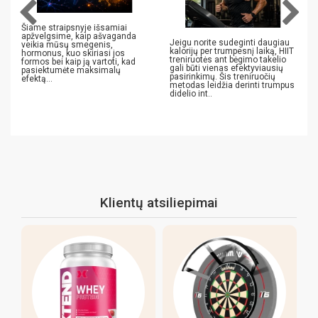
Šiame straipsnyje išsamiai
apžvelgsime, kaip ašvaganda
Jeigu norite sudeginti daugiau
veikia mūsų smegenis,
kalorijų per trumpesnį laiką, HIIT
hormonus, kuo skiriasi jos
treniruotės ant bėgimo takelio
formos bei kaip ją vartoti, kad
gali būti vienas efektyviausių
pasiektumėte maksimalų
pasirinkimų. Šis treniruočių
efektą...
metodas leidžia derinti trumpus
didelio int..
Klientų atsiliepimai