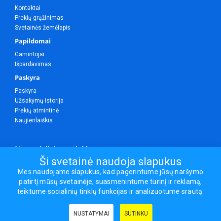
Kontaktai
Prekių grąžinimas
Svetainės žemėlapis
Papildomai
Gamintojai
Išpardavimas
Paskyra
Paskyra
Užsakymų istorija
Prekių atmintinė
Naujienlaiškis
Mes socialiniuose tinkluose
Ši svetainė naudoja slapukus
Mes naudojame slapukus, kad pagerintume jūsų naršymo
patirtį mūsų svetainėje, suasmenintume turinį ir reklamą,
Visos teisės saugomos.
teiktume socialinių tinklų funkcijas ir analizuotume srautą.
Sporto ir laisvalaikio prekės, maisto papildai - erasportas.lt © 2026
NUSTATYMAI
SUTINKU