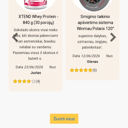
XTEND Whey Protein -
Smiginio taikinio
u
840 g (30 porcijų)
apšvietimo sistema
Winmau Polaris 120°
Sokolado skonis visai nieko
toks, kiti skoniai pakenciami
superinis dalykas,
man asmeniskai, braskiu
uzmaciau, isigijau,
nelabai su vandeniu.
patenkintas!..
Pasiemiau visus 3 skonius ir
Data
12/06/2026
Nuo
butent s..
s
Glenas
Data
22/06/2026
Nuo
(5)
Justas
(4)
Žiureti visus