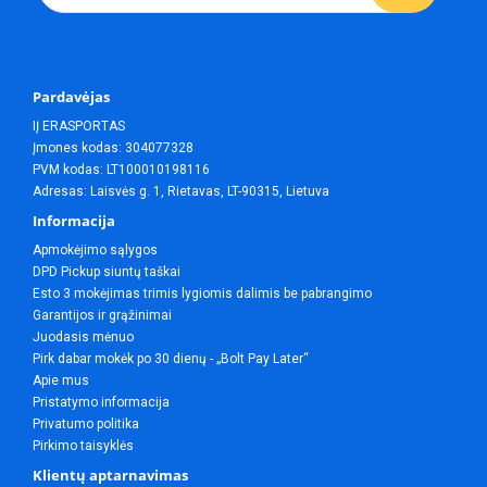
Pardavėjas
IĮ ERASPORTAS
Įmones kodas: 304077328
PVM kodas: LT100010198116
Adresas: Laisvės g. 1, Rietavas, LT-90315, Lietuva
Informacija
Apmokėjimo sąlygos
DPD Pickup siuntų taškai
Esto 3 mokėjimas trimis lygiomis dalimis be pabrangimo
Garantijos ir grąžinimai
Juodasis mėnuo
Pirk dabar mokėk po 30 dienų - „Bolt Pay Later“
Apie mus
Pristatymo informacija
Privatumo politika
Pirkimo taisyklės
Klientų aptarnavimas