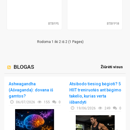
BTBFP5
BTBFP18
Rodoma 1 iki 2 iš 2 (1 Pages)
BLOGAS
Žiūrėti visus
Ashwagandha
Atsibodo tiesiog bėgioti? 5
(Ašvaganda): dovana iš
HIIT treniruotės ant bėgimo
gamtos?
takelio, kurias verta
išbandyti
06/07/2026
155
0
19/06/2026
249
0