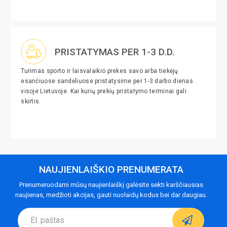
PRISTATYMAS PER 1-3 D.D.
Turimas sporto ir laisvalaikio prekes savo arba tiekėjų
esančiuose sandėliuose pristatysime per 1-3 darbo dienas
visoje Lietuvoje. Kai kurių prekių pristatymo terminai gali
skirtis.
NAUJIENLAIŠKIO PRENUMERATA
Prenumeruodami mūsų naujienlaiškį galėsite sekti karščiausias
naujienas, medžioti akcijas, gauti nuolaidų kodus bei dar daugiau.