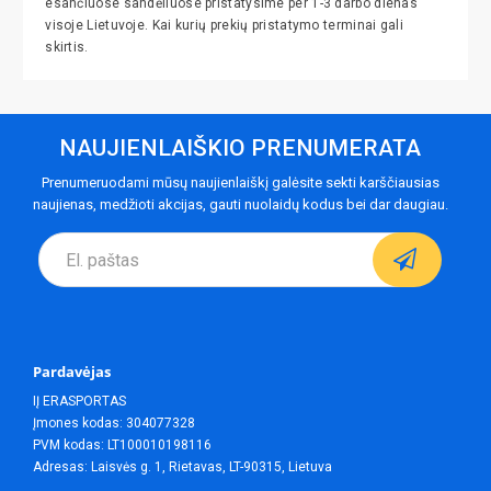
esančiuose sandėliuose pristatysime per 1-3 darbo dienas
visoje Lietuvoje. Kai kurių prekių pristatymo terminai gali
skirtis.
NAUJIENLAIŠKIO PRENUMERATA
Prenumeruodami mūsų naujienlaiškį galėsite sekti karščiausias
naujienas, medžioti akcijas, gauti nuolaidų kodus bei dar daugiau.
Pardavėjas
IĮ ERASPORTAS
Įmones kodas: 304077328
PVM kodas: LT100010198116
Adresas: Laisvės g. 1, Rietavas, LT-90315, Lietuva