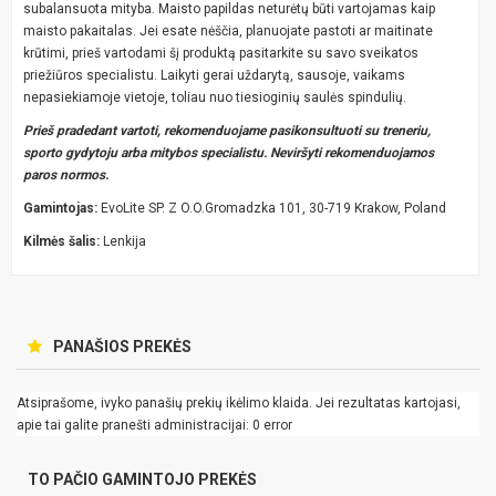
subalansuota mityba. Maisto papildas neturėtų būti vartojamas kaip
maisto pakaitalas. Jei esate nėščia, planuojate pastoti ar maitinate
krūtimi, prieš vartodami šį produktą pasitarkite su savo sveikatos
priežiūros specialistu. Laikyti gerai uždarytą, sausoje, vaikams
nepasiekiamoje vietoje, toliau nuo tiesioginių saulės spindulių.
Prieš pradedant vartoti, rekomenduojame pasikonsultuoti su treneriu,
sporto gydytoju arba mitybos specialistu. Neviršyti rekomenduojamos
paros normos.
Gamintojas:
EvoLite SP. Z O.O.Gromadzka 101, 30-719 Krakow, Poland
Kilmės šalis:
Lenkija
PANAŠIOS PREKĖS
Atsiprašome, ivyko panašių prekių ikėlimo klaida. Jei rezultatas kartojasi,
apie tai galite pranešti administracijai: 0 error
TO PAČIO GAMINTOJO PREKĖS