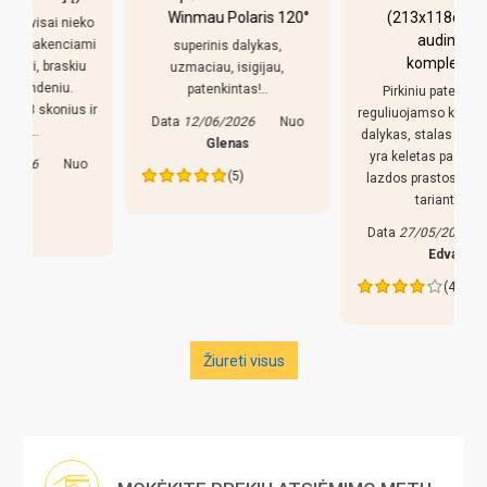
Winmau Polaris 120°
(213x118cm) žalias
o
audinys su
i
superinis dalykas,
komplektacija
uzmaciau, isigijau,
patenkintas!..
Pirkiniu patenkintas,
r
reguliuojamso kojeles geras
Data
12/06/2026
Nuo
dalykas, stalas nekliba. Bet
Glenas
yra keletas pastebejimu:
(5)
lazdos prastos, liaudiskai
tariant p..
Data
27/05/2026
Nuo
Edva
(4)
Žiureti visus