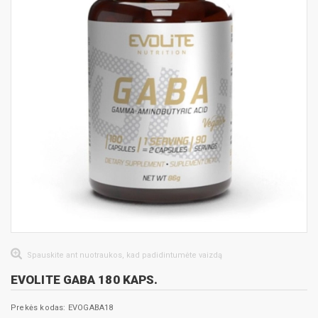
Spauskite ant nuotraukos, kad padidintumėte vaizdą
EVOLITE GABA 180 KAPS.
Prekės kodas: EVOGABA18