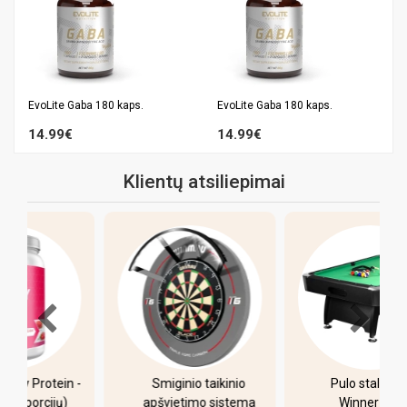
EvoLite Gaba 180 kaps.
EvoLite Gaba 180 kaps.
14.99€
14.99€
Klientų atsiliepimai
-
Smiginio taikinio
Pulo stalas Bilaro
apšvietimo sistema
Winner 7 pėdų