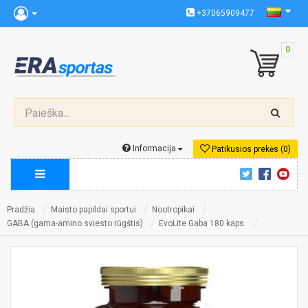
+37065909477
0
Informacija
Patikusios prekės (0)
Pradžia
Maisto papildai sportui
Nootropikai
GABA (gama-amino sviesto rūgštis)
EvoLite Gaba 180 kaps.