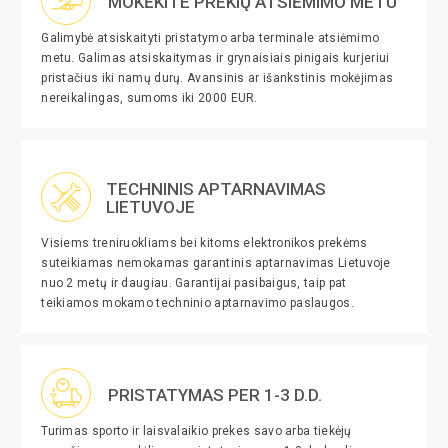
MOKĖKITE PREKIŲ ATSIĖMIMO METU
Galimybė atsiskaityti pristatymo arba terminale atsiėmimo
metu. Galimas atsiskaitymas ir grynaisiais pinigais kurjeriui
pristačius iki namų durų. Avansinis ar išankstinis mokėjimas
nereikalingas, sumoms iki 2000 EUR.
TECHNINIS APTARNAVIMAS
LIETUVOJE
Visiems treniruokliams bei kitoms elektronikos prekėms
suteikiamas nemokamas garantinis aptarnavimas Lietuvoje
nuo 2 metų ir daugiau. Garantijai pasibaigus, taip pat
teikiamos mokamo techninio aptarnavimo paslaugos.
PRISTATYMAS PER 1-3 D.D.
Turimas sporto ir laisvalaikio prekes savo arba tiekėjų