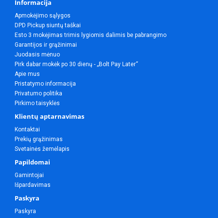
Informacija
Apmokėjimo sąlygos
DPD Pickup siuntų taškai
Esto 3 mokėjimas trimis lygiomis dalimis be pabrangimo
Garantijos ir grąžinimai
Juodasis mėnuo
Pirk dabar mokėk po 30 dienų - „Bolt Pay Later“
Apie mus
Pristatymo informacija
Privatumo politika
Pirkimo taisyklės
Klientų aptarnavimas
Kontaktai
Prekių grąžinimas
Svetainės žemėlapis
Papildomai
Gamintojai
Išpardavimas
Paskyra
Paskyra