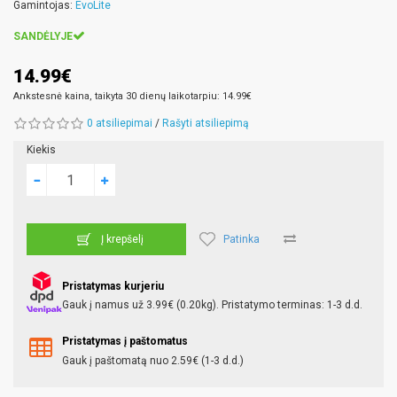
Gamintojas:
EvoLite
SANDĖLYJE
14.99€
Ankstesnė kaina, taikyta 30 dienų laikotarpiu: 14.99€
0 atsiliepimai
/
Rašyti atsiliepimą
Kiekis
Patinka
Į krepšelį
Pristatymas kurjeriu
Gauk į namus už 3.99€ (0.20kg). Pristatymo terminas: 1-3 d.d.
Pristatymas į paštomatus
Gauk į paštomatą nuo 2.59€ (1-3 d.d.)