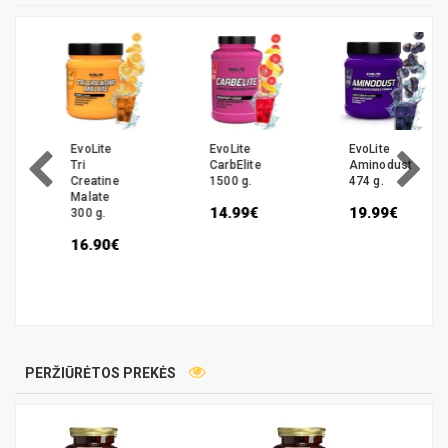
EvoLite
EvoLite
EvoLite
Tri
CarbElite
Aminodust
Creatine
1500 g.
474 g.
Malate
14.99€
19.99€
300 g.
16.90€
PERŽIŪRĖTOS PREKĖS