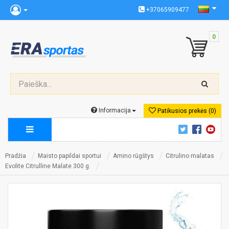
+37065909477
0
Informacija
Patikusios prekės (0)
Pradžia
Maisto papildai sportui
Amino rūgštys
Citrulino malatas
Evolite Citrulline Malate 300 g.