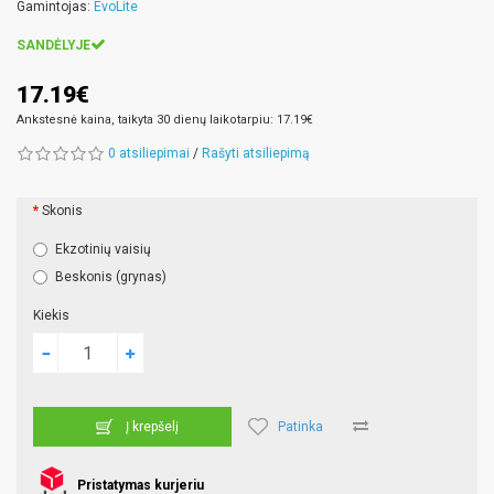
Gamintojas:
EvoLite
SANDĖLYJE
17.19€
Ankstesnė kaina, taikyta 30 dienų laikotarpiu: 17.19€
0 atsiliepimai
/
Rašyti atsiliepimą
Skonis
Ekzotinių vaisių
Beskonis (grynas)
Kiekis
Patinka
Į krepšelį
Pristatymas kurjeriu