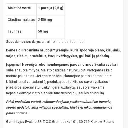
Maistinė vertė
1 porcija (2,5 g)
Citrulino malatas
2450 mg
Taurinas
50 mg
Sudedamosios dalys:
citrulino malatas, taurinas.
Dėmesio! Pagaminta naudojant įrenginį, kuris apdoroja pieno, kiaušinių,
sojos, riešutų produktus, žuvį ir vėžiagyvius, gali būti jų pėdsakų.
Įspėjimai! Neviršyti rekomenduojamos paros normos!
Svarbu sveika ir
subalansuota mityba. Maisto papildas neturėtų būti vartojamas kaip
maisto pakaitalas. Jei esate nėščia, planuojate pastoti ar maitinate
krūtimi, prieš vartodami šį produktą pasitarkite su savo sveikatos
priežiūros specialistu. Laikyti gerai uždarytą, sausoje, vaikams
nepasiekiamoje vietoje, toliau nuo tiesioginių saulės spindulių.
Prieš pradedant vartoti, rekomenduojame pasikonsultuoti su treneriu,
sporto gydytoju arba mitybos specialistu. Neviršyti rekomenduojamos
paros normos.
Gamintojas:
EvoLite SP. Z O.O.Gromadzka 101, 30-719 Krakow, Poland