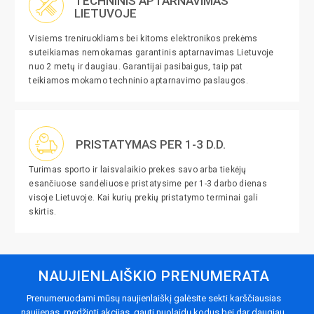
TECHNINIS APTARNAVIMAS
LIETUVOJE
Visiems treniruokliams bei kitoms elektronikos prekėms
suteikiamas nemokamas garantinis aptarnavimas Lietuvoje
nuo 2 metų ir daugiau. Garantijai pasibaigus, taip pat
teikiamos mokamo techninio aptarnavimo paslaugos.
PRISTATYMAS PER 1-3 D.D.
Turimas sporto ir laisvalaikio prekes savo arba tiekėjų
esančiuose sandėliuose pristatysime per 1-3 darbo dienas
visoje Lietuvoje. Kai kurių prekių pristatymo terminai gali
skirtis.
NAUJIENLAIŠKIO PRENUMERATA
Prenumeruodami mūsų naujienlaiškį galėsite sekti karščiausias
naujienas, medžioti akcijas, gauti nuolaidų kodus bei dar daugiau.