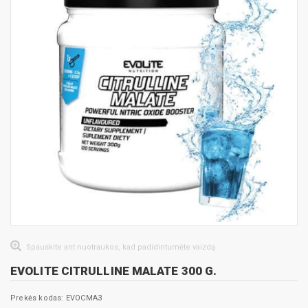
Spauskite ant nuotraukos, kad padidintumėte vaizdą
EVOLITE CITRULLINE MALATE 300 G.
Prekės kodas: EVOCMA3