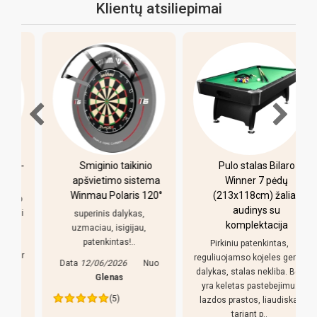
Klientų atsiliepimai
-
Smiginio taikinio
Pulo stalas Bilaro
apšvietimo sistema
Winner 7 pėdų
Winmau Polaris 120°
(213x118cm) žalias
o
audinys su
i
superinis dalykas,
komplektacija
uzmaciau, isigijau,
patenkintas!..
Pirkiniu patenkintas,
r
reguliuojamso kojeles geras
Data
12/06/2026
Nuo
dalykas, stalas nekliba. Bet
Glenas
yra keletas pastebejimu:
(5)
lazdos prastos, liaudiskai
tariant p..