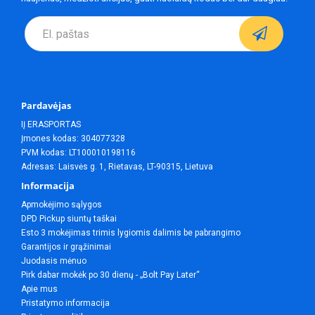
Pardavėjas
IĮ ERASPORTAS
Įmones kodas: 304077328
PVM kodas: LT100010198116
Adresas: Laisvės g. 1, Rietavas, LT-90315, Lietuva
Informacija
Apmokėjimo sąlygos
DPD Pickup siuntų taškai
Esto 3 mokėjimas trimis lygiomis dalimis be pabrangimo
Garantijos ir grąžinimai
Juodasis mėnuo
Pirk dabar mokėk po 30 dienų - „Bolt Pay Later“
Apie mus
Pristatymo informacija