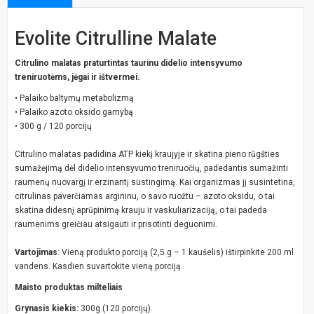
Evolite Citrulline Malate
Citrulino malatas praturtintas taurinu didelio intensyvumo
treniruotėms, jėgai ir ištvermei.
• Palaiko baltymų metabolizmą
• Palaiko azoto oksido gamybą
• 300 g / 120 porcijų
Citrulino malatas padidina ATP kiekį kraujyje ir skatina pieno rūgšties
sumažėjimą dėl didelio intensyvumo treniruočių, padedantis sumažinti
raumenų nuovargį ir erzinantį sustingimą. Kai organizmas jį susintetina,
citrulinas paverčiamas argininu, o savo ruožtu – azoto oksidu, o tai
skatina didesnį aprūpinimą krauju ir vaskuliarizaciją, o tai padeda
raumenims greičiau atsigauti ir prisotinti deguonimi.
Vartojimas
: Vieną produkto porciją (2,5 g – 1 kaušelis) ištirpinkite 200 ml
vandens. Kasdien suvartokite vieną porciją.
Maisto produktas milteliais
Grynasis kiekis:
300g (120 porcijų).