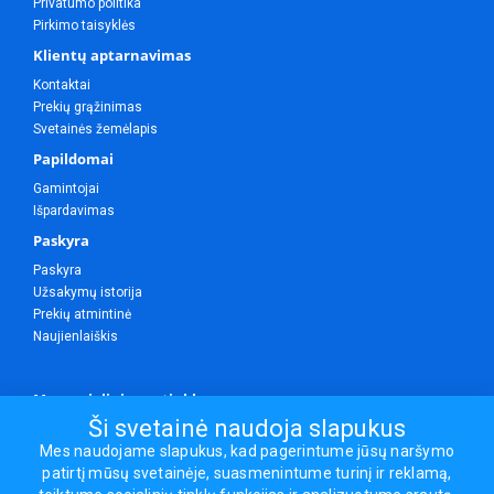
Privatumo politika
Pirkimo taisyklės
Klientų aptarnavimas
Kontaktai
Prekių grąžinimas
Svetainės žemėlapis
Papildomai
Gamintojai
Išpardavimas
Paskyra
Paskyra
Užsakymų istorija
Prekių atmintinė
Naujienlaiškis
Mes socialiniuose tinkluose
Ši svetainė naudoja slapukus
Mes naudojame slapukus, kad pagerintume jūsų naršymo
patirtį mūsų svetainėje, suasmenintume turinį ir reklamą,
Visos teisės saugomos.