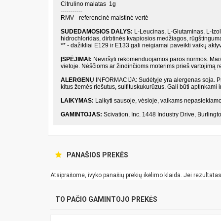
Citrulino malatas 1g
-----------
RMV - referencinė maistinė vertė
SUDEDAMOSIOS DALYS:
L-Leucinas, L-Glutaminas, L-Izoleu
hidrochloridas, dirbtinės kvapiosios medžiagos, rūgštingumą r
** - dažikliai E129 ir E133 gali neigiamai paveikti vaikų ak
ĮSPĖJIMAI:
Neviršyti rekomenduojamos paros normos. Maisto
vietoje. Nėščioms ar žindinčioms moterims prieš vartojimą
ALERGEN
Ų INFORMACIJA: Sudėtyje yra alergenas soja. Prod
kitus žemės riešutus, sulfituskukurūzus. Gali būti aptinkami 
LAIKYMAS:
Laikyti sausoje, vėsioje, vaikams nepasiekiamoj
GAMINTOJAS:
Scivation, Inc. 1448 Industry Drive, Burlingt
PANAŠIOS PREKĖS
Atsiprašome, ivyko panašių prekių ikėlimo klaida. Jei rezultatas k
TO PAČIO GAMINTOJO PREKĖS