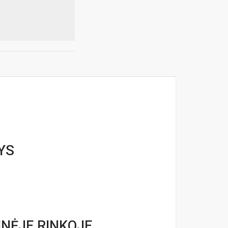
YS
NĖJE RINKOJE