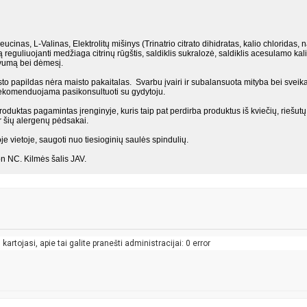
cinas, L-Valinas, Elektrolitų mišinys (Trinatrio citrato dihidratas, kalio chloridas, n
eguliuojanti medžiaga citrinų rūgštis, saldiklis sukralozė, saldiklis acesulamo kali
tyvumą bei dėmesį.
 papildas nėra maisto pakaitalas. Svarbu įvairi ir subalansuota mityba bei svei
 rekomenduojama pasikonsultuoti su gydytoju.
uktas pagamintas įrenginyje, kuris taip pat perdirba produktus iš kviečių, riešutų,
ir šių alergenų pėdsakai.
e vietoje, saugoti nuo tiesioginių saulės spindulių.
on NC. Kilmės šalis JAV.
artojasi, apie tai galite pranešti administracijai: 0 error