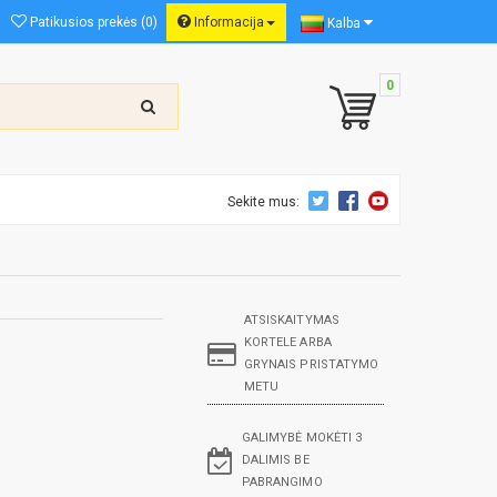
Patikusios prekės (0)
Informacija
Kalba
0
Sekite mus:
ATSISKAITYMAS
KORTELE ARBA
GRYNAIS PRISTATYMO
METU
GALIMYBĖ MOKĖTI 3
DALIMIS BE
PABRANGIMO