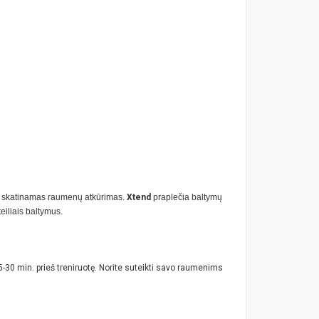
ir skatinamas raumenų atkūrimas.
Xtend
praplečia baltymų
eiliais baltymus.
5-30 min. prieš treniruotę. Norite suteikti savo raumenims