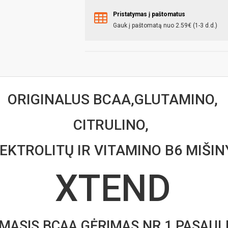
Pristatymas į paštomatus
Gauk į paštomatą nuo 2.59€ (1-3 d.d.)
ORIGINALUS BCAA,GLUTAMINO,
CITRULINO,
EKTROLITŲ IR VITAMINO B6 MIŠIN
XTEND
ASIS BCAA GĖRIMAS NR.1 PASAULI