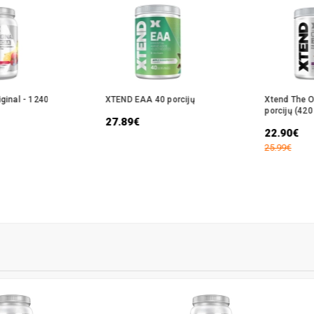
ginal - 1240
XTEND EAA 40 porcijų
Xtend The Or
porcijų (420 
27.89€
22.90€
25.99€