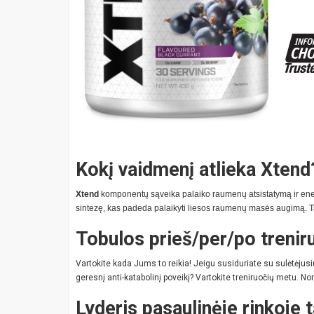
Kokį vaidmenį atlieka Xtend
Xtend
komponentų sąveika palaiko raumenų atsistatymą ir ener
sintezę, kas padeda palaikyti liesos raumenų masės augimą. T
Tobulos prieš/per/po trenir
Vartokite kada Jums to reikia! Jeigu susiduriate su sulėtėjusi
geresnį anti-katabolinį poveikį? Vartokite treniruočių metu. No
Lyderis pasaulinėje rinkoje 