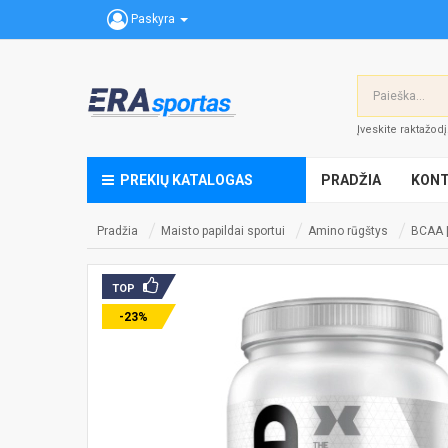
Paskyra
Įveskite raktažod
PREKIŲ KATALOGAS
PRADŽIA
KONT
Pradžia
Maisto papildai sportui
Amino rūgštys
BCAA 
TOP
-23%