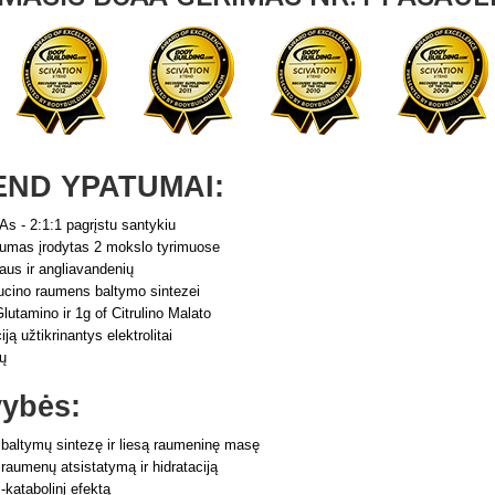
END YPATUMAI:
s - 2:1:1 pagrįstu santykiu
umas įrodytas 2 mokslo tyrimuose
aus ir angliavandenių
ucino raumens baltymo sintezei
lutamino ir 1g of Citrulino Malato
iją užtikrinantys elektrolitai
jų
ybės:
 baltymų sintezę ir liesą raumeninę masę
 raumenų atsistatymą ir hidrataciją
i-katabolinį efektą