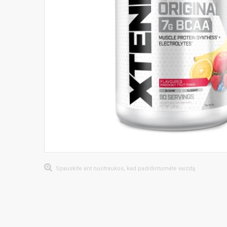
Spauskite ant nuotraukos, kad padidintumėte vaizdą