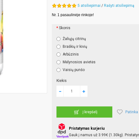
5 atsiliepimai
/
Rašyti atsiliepimą
Nr. 1 pasaulinėje rinkoje!
Skonis
Žaliųjų citrinų
Braškių ir kivių
Arbūzinis
Mėlynosios avietės
Vaisių punšo
Kiekis
Patinka
Į krepšelį
Pristatymas kurjeriu
Gauk į namus už 3.99€ (1.30kg). Pristaty