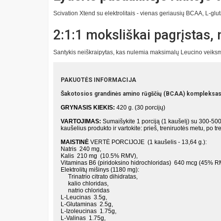
Scivation Xtend
su elektrolitais - vienas geriausių BCAA, L-glu
2:1:1 moksliškai pagrįstas, 
S
antykis neiškraipytas, kas nulemia maksimalų Leucino veiks
PAKUOTĖS INFORMACIJA
Šakotosios grandinės amino rūgščių (BCAA) kompleksas milt
GRYNASIS KIEKIS:
420 g. (30 porcijų)
VARTOJIMAS:
Sumaišykite 1 porciją (1 kaušelį) su 300-500
kaušelius produkto ir vartokite: prieš, treniruotės metu, po t
MAISTINĖ
VERTĖ PORCIJOJE (1 kaušelis - 13,64 g.):
Natris 240 mg,
Kalis 210 mg (10.5% RMV),
Vitaminas B6 (piridoksino hidrochloridas) 640 mcg (45% 
Elektrolitų mišinys (1180 mg):
Trinatrio citrato dihidratas,
kalio chloridas,
natrio chloridas
L-Leucinas 3.5g,
L-Glutaminas 2.5g,
L-Izoleucinas 1.75g,
L-Valinas 1.75g,