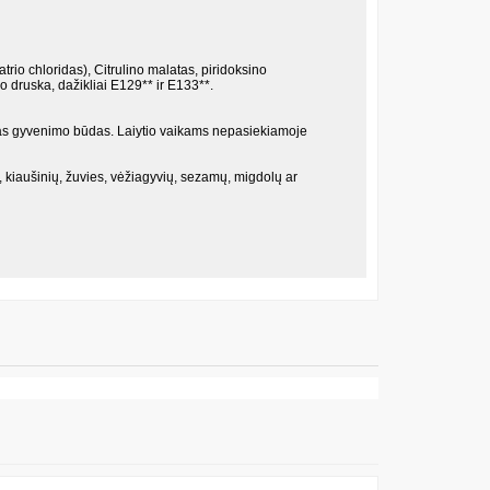
atrio chloridas), Citrulino malatas, piridoksino
o druska, dažikliai E129** ir E133**.
kas gyvenimo būdas. Laiytio vaikams nepasiekiamoje
 kiaušinių, žuvies, vėžiagyvių, sezamų, migdolų ar