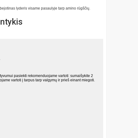
eabejotinas lyderis visame pasaulyje tarp amino rūgščių.
antykis
.
ektyvumui pasiekti rekomenduojame vartoti: sumaišykite 2
ojame vartoti į tarpus tarp valgymų ir prieš einant miegoti.