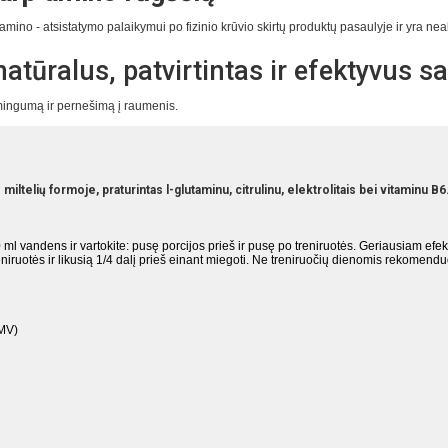
tamino - atsistatymo palaikymui po fizinio krūvio skirtų produktų pasaulyje ir yra n
natūralus, patvirtintas ir efektyvus s
mingumą ir pernešimą į raumenis.
elių formoje, praturintas l-glutaminu, citrulinu, elektrolitais bei vitaminu B6
 ml vandens ir vartokite: pusę porcijos prieš ir pusę po treniruotės. Geriausiam ef
reniruotės ir likusią 1/4 dalį prieš einant miegoti. Ne treniruočių dienomis rekomendu
RMV)