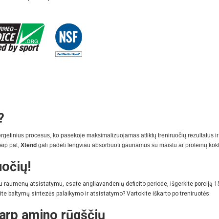
?
getinius procesus, ko pasekoje maksimalizuojamas atliktų treniruočių rezultatus 
aip pat,
Xtend
gali padėti lengviau absorbuoti gaunamus su maistu ar proteinų kokt
uočių!
u raumenų atsistatymu, esate angliavandenių deficito periode, išgerkite porciją 1
rite baltymų sintezės palaikymo ir atsistatymo? Vartokite iškarto po treniruotės.
tarp amino rūgščių