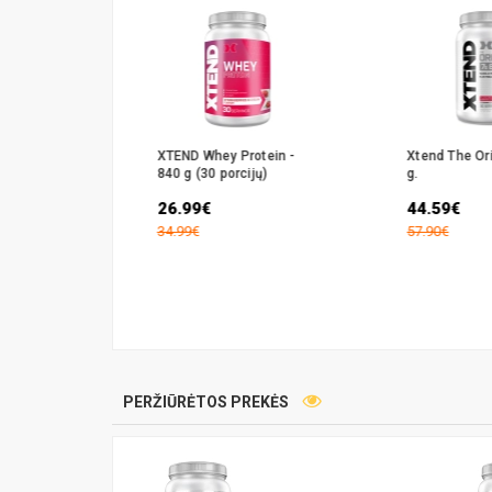
er 800 ml.
XTEND Whey Protein -
Xtend The Ori
840 g (30 porcijų)
g.
26.99€
44.59€
34.99€
57.90€
PERŽIŪRĖTOS PREKĖS