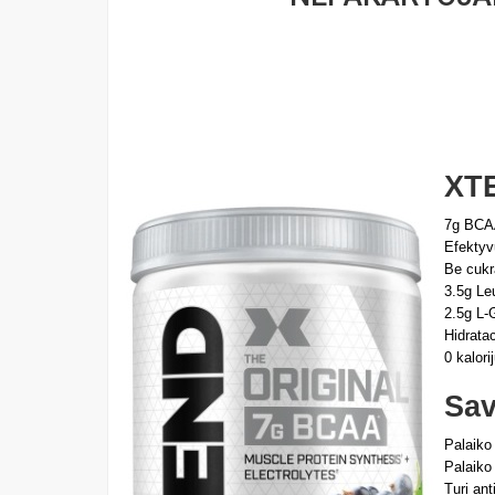
XT
7g BCAA
Efektyv
Be cukr
3.5g Le
2.5g L-G
Hidratac
0 kalori
Sav
Palaiko
Palaiko
Turi ant