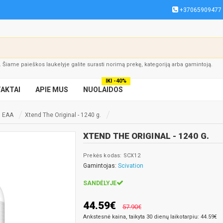
+37065909477
į. Šiame paieškos laukelyje galite surasti norimą prekę, kategoriją arba gamintoją.
IKI -40%
AKTAI
APIE MUS
NUOLAIDOS
| EAA
Xtend The Original - 1240 g.
XTEND THE ORIGINAL - 1240 G.
Prekės kodas: SCX12
Gamintojas:
Scivation
SANDĖLYJE
44.59€
57.90€
Ankstesnė kaina, taikyta 30 dienų laikotarpiu: 44.59€