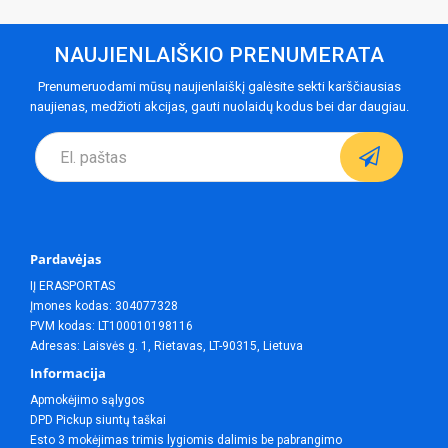
NAUJIENLAIŠKIO PRENUMERATA
Prenumeruodami mūsų naujienlaiškį galėsite sekti karščiausias
naujienas, medžioti akcijas, gauti nuolaidų kodus bei dar daugiau.
Pardavėjas
IĮ ERASPORTAS
Įmones kodas: 304077328
PVM kodas: LT100010198116
Adresas: Laisvės g. 1, Rietavas, LT-90315, Lietuva
Informacija
Apmokėjimo sąlygos
DPD Pickup siuntų taškai
Esto 3 mokėjimas trimis lygiomis dalimis be pabrangimo