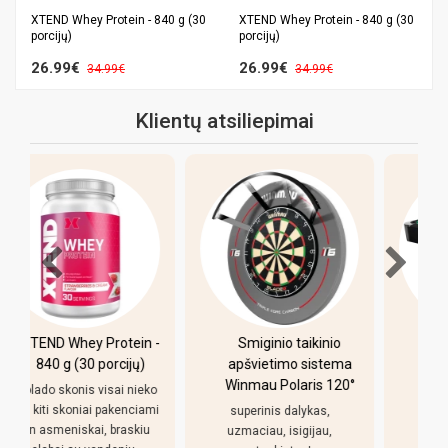
XTEND Whey Protein - 840 g (30
XTEND Whey Protein - 840 g (30
porcijų)
porcijų)
26.99€
26.99€
34.99€
34.99€
Klientų atsiliepimai
-
Smiginio taikinio
Pulo stalas Bilaro
apšvietimo sistema
Winner 7 pėdų
Winmau Polaris 120°
(213x118cm) žalias
o
audinys su
i
superinis dalykas,
komplektacija
uzmaciau, isigijau,