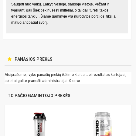
Saugoti nuo vaikų. Laikyti vėsioje, sausoje vietoje. Vežant ir
tvarkant, gali šiek tiek nusėsti milteliai, o tai gali turėti įtakos
energijos tankiui. Šiame gaminyje yra nurodytos porcijos, tiksliai
matuojant pagal svorį.
PANAŠIOS PREKĖS
Atsiprašome, ivyko panašių prekių ikėlimo klaida. Jei rezultatas kartojasi,
apie tai galite pranešti administracijai: 0 error
TO PAČIO GAMINTOJO PREKĖS