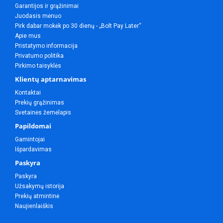
Garantijos ir grąžinimai
Juodasis mėnuo
Pirk dabar mokėk po 30 dienų - „Bolt Pay Later“
Apie mus
Pristatymo informacija
Privatumo politika
Pirkimo taisyklės
Klientų aptarnavimas
Kontaktai
Prekių grąžinimas
Svetainės žemėlapis
Papildomai
Gamintojai
Išpardavimas
Paskyra
Paskyra
Užsakymų istorija
Prekių atmintinė
Naujienlaiškis