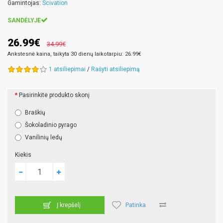
Gamintojas:
Scivation
SANDĖLYJE
26.99€
34.99€
Ankstesnė kaina, taikyta 30 dienų laikotarpiu: 26.99€
1 atsiliepimai
/
Rašyti atsiliepimą
Pasirinkite produkto skonį
Braškių
Šokoladinio pyrago
Vanilinių ledų
Kiekis
Patinka
Į krepšelį