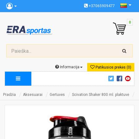
+37065909477
0
Informacija
Patikusios prekės (0)
Pradžia
Aksesuarai
Gertuvės
Scivation Shaker 800 ml. plaktuvė