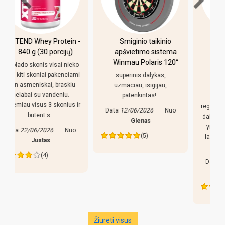
-
Smiginio taikinio
Pulo stalas Bilaro
apšvietimo sistema
Winner 7 pėdų
Winmau Polaris 120°
(213x118cm) žalias
o
audinys su
i
superinis dalykas,
komplektacija
uzmaciau, isigijau,
patenkintas!..
Pirkiniu patenkintas,
r
reguliuojamso kojeles geras
Data
12/06/2026
Nuo
dalykas, stalas nekliba. Bet
Glenas
yra keletas pastebejimu:
(5)
lazdos prastos, liaudiskai
tariant p..
Data
27/05/2026
Nuo
Edva
(4)
Žiureti visus