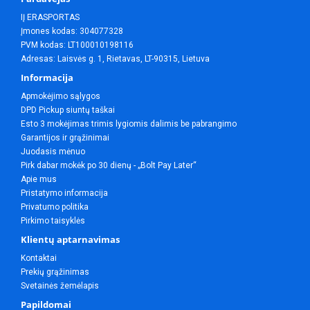
IĮ ERASPORTAS
Įmones kodas: 304077328
PVM kodas: LT100010198116
Adresas: Laisvės g. 1, Rietavas, LT-90315, Lietuva
Informacija
Apmokėjimo sąlygos
DPD Pickup siuntų taškai
Esto 3 mokėjimas trimis lygiomis dalimis be pabrangimo
Garantijos ir grąžinimai
Juodasis mėnuo
Pirk dabar mokėk po 30 dienų - „Bolt Pay Later“
Apie mus
Pristatymo informacija
Privatumo politika
Pirkimo taisyklės
Klientų aptarnavimas
Kontaktai
Prekių grąžinimas
Svetainės žemėlapis
Papildomai