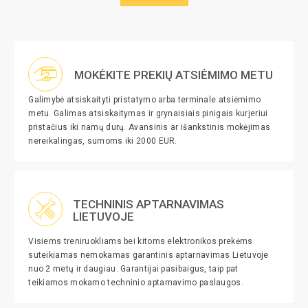
MOKĖKITE PREKIŲ ATSIĖMIMO METU
Galimybė atsiskaityti pristatymo arba terminale atsiėmimo
metu. Galimas atsiskaitymas ir grynaisiais pinigais kurjeriui
pristačius iki namų durų. Avansinis ar išankstinis mokėjimas
nereikalingas, sumoms iki 2000 EUR.
TECHNINIS APTARNAVIMAS
LIETUVOJE
Visiems treniruokliams bei kitoms elektronikos prekėms
suteikiamas nemokamas garantinis aptarnavimas Lietuvoje
nuo 2 metų ir daugiau. Garantijai pasibaigus, taip pat
teikiamos mokamo techninio aptarnavimo paslaugos.