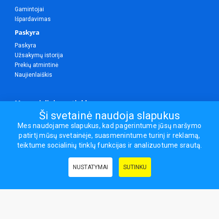
Gamintojai
Išpardavimas
Paskyra
Paskyra
Užsakymų istorija
Prekių atmintinė
Naujienlaiškis
Mes socialiniuose tinkluose
Ši svetainė naudoja slapukus
Mes naudojame slapukus, kad pagerintume jūsų naršymo
patirtį mūsų svetainėje, suasmenintume turinį ir reklamą,
Visos teisės saugomos.
teiktume socialinių tinklų funkcijas ir analizuotume srautą.
Sporto ir laisvalaikio prekės, maisto papildai - erasportas.lt © 2026
NUSTATYMAI
SUTINKU
Naudingos nuorodos:
Prekės grožiui ir sveikatai
|
Civilinis draudimas