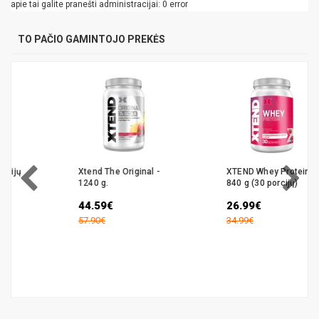
apie tai galite pranešti administracijai: 0 error
TO PAČIO GAMINTOJO PREKĖS
Xtend The Original -
XTEND Whey Protein -
1240 g.
840 g (30 porcijų)
44.59€
26.99€
57.90€
34.99€