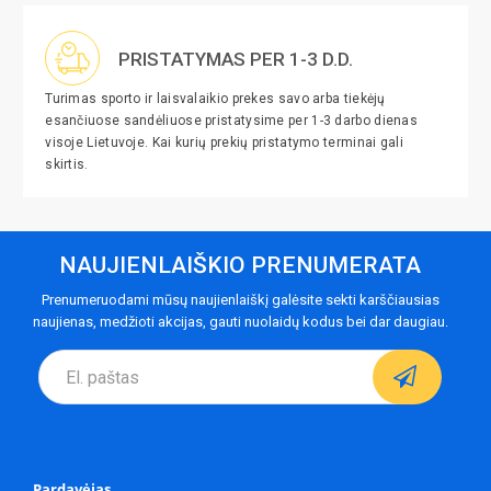
PRISTATYMAS PER 1-3 D.D.
Turimas sporto ir laisvalaikio prekes savo arba tiekėjų
esančiuose sandėliuose pristatysime per 1-3 darbo dienas
visoje Lietuvoje. Kai kurių prekių pristatymo terminai gali
skirtis.
NAUJIENLAIŠKIO PRENUMERATA
Prenumeruodami mūsų naujienlaiškį galėsite sekti karščiausias
naujienas, medžioti akcijas, gauti nuolaidų kodus bei dar daugiau.
Pardavėjas