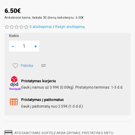
6.50€
Ankstesnė kaina, taikyta 30 dienų laikotarpiu: 6.50€
0 atsiliepimai
/
Rašyti atsiliepimą
Kiekis
Patinka
Pristatymas kurjeriu
Gauk į namus už 3.99€ (0.00kg). Pristatymo terminas: 1-3 d.d.
Pristatymas į paštomatus
Gauk į paštomatą nuo 2.59€ (1-3 d.d.)
ATSISKAITYMAS KORTELE ARBA GRYNAIS PRISTATYMO METU