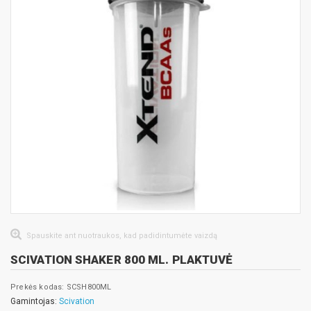
Spauskite ant nuotraukos, kad padidintumėte vaizdą
SCIVATION SHAKER 800 ML. PLAKTUVĖ
Prekės kodas: SCSH800ML
Gamintojas:
Scivation