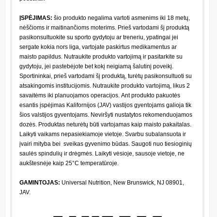
ĮSPĖJIMAS:
šio produkto negalima vartoti asmenims iki 18 metų,
nėščioms ir maitinančioms moterims. Prieš vartodami šį produktą
pasikonsultuokite su sporto gydytoju ar treneriu, ypatingai jei
sergate kokia nors liga, vartojate paskirtus medikamentus ar
maisto papildus. Nutraukite produkto vartojimą ir pasitarkite su
gydytoju, jei pastebėjote bet kokį neigiamą šalutinį poveikį.
Sportininkai, prieš vartodami šį produktą, turėtų pasikonsultuoti su
atsakingomis institucijomis. Nutraukite produkto vartojimą, likus 2
savaitėms iki planuojamos operacijos. Ant produkto pakuotės
esantis įspėjimas Kalifornijos (JAV) vastijos gyentojams galioja tik
šios valstijos gyventojams.
Neviršyti nustatytos rekomenduojamos
dozės. Produktas neturėtų būti vartojamas kaip maisto pakaitalas.
Laikyti vaikams nepasiekiamoje vietoje. Svarbu subalansuota ir
įvairi mityba bei sveikas gyvenimo būdas. Saugoti nuo tiesioginių
saulės spindulių ir drėgmės. Laikyti vėsioje, sausoje vietoje, ne
aukštesnėje kaip 25°C temperatūroje.
GAMINTOJAS:
Universal Nutrition, New Brunswick, NJ 08901,
JAV.