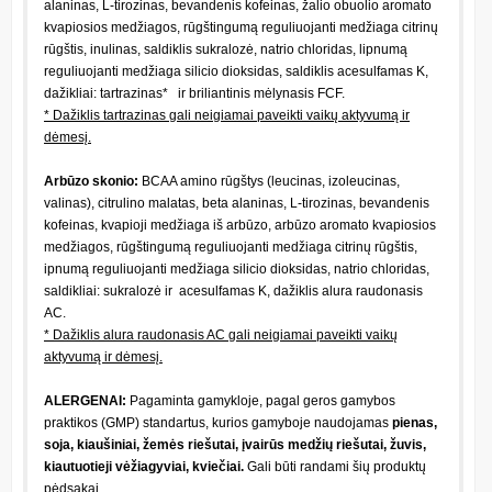
alaninas, L-tirozinas, bevandenis kofeinas, žalio obuolio aromato
kvapiosios medžiagos, rūgštingumą reguliuojanti medžiaga citrinų
rūgštis, inulinas, saldiklis sukralozė, natrio chloridas, lipnumą
reguliuojanti medžiaga silicio dioksidas, saldiklis acesulfamas K,
dažikliai: tartrazinas* ir briliantinis mėlynasis FCF.
* Dažiklis tartrazinas gali neigiamai paveikti vaikų aktyvumą ir
dėmesį.
Arbūzo skonio:
BCAA amino rūgštys (leucinas, izoleucinas,
valinas), citrulino malatas, beta alaninas, L-tirozinas, bevandenis
kofeinas, kvapioji medžiaga iš arbūzo, arbūzo aromato kvapiosios
medžiagos, rūgštingumą reguliuojanti medžiaga citrinų rūgštis,
ipnumą reguliuojanti medžiaga silicio dioksidas, natrio chloridas,
saldikliai: sukralozė ir acesulfamas K, dažiklis alura raudonasis
AC.
* Dažiklis alura raudonasis AC gali neigiamai paveikti vaikų
aktyvumą ir dėmesį.
ALERGENAI:
Pagaminta gamykloje, pagal geros gamybos
praktikos (GMP) standartus, kurios gamyboje naudojamas
pienas,
soja, kiaušiniai, žemės riešutai, įvairūs medžių riešutai, žuvis,
kiautuotieji vėžiagyviai, kviečiai.
Gali būti randami šių produktų
pėdsakai.