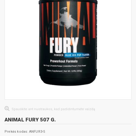
Spauskite ant nuotraukos, kad padidintumėte vaizdą
ANIMAL FURY 507 G.
Prekės kodas: ANFUR3-5