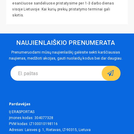
esančiuose sandėliuose pristatysime per 1-3 darbo dienas
visoje Lietuvoje. Kai kurių prekių pristatymo terminai gali
skirtis.
NAUJIENLAIŠKIO PRENUMERATA
Prenumeruodami mūsų naujienlaiškį galėsite sekti karščiausias
naujienas, medžioti akcijas, gauti nuolaidų kodus bei dar daugiau.
Pardavėjas
IĮ ERASPORTAS
Įmones kodas: 304077328
PVM kodas: LT100010198116
Adresas: Laisvės g. 1, Rietavas, LT-90315, Lietuva