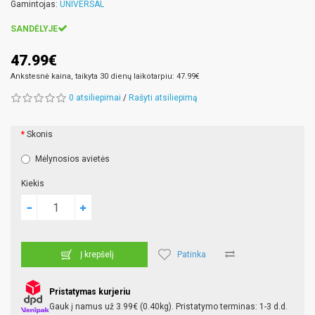
Gamintojas:
UNIVERSAL
SANDĖLYJE
47.99€
Ankstesnė kaina, taikyta 30 dienų laikotarpiu: 47.99€
0 atsiliepimai
/
Rašyti atsiliepimą
Skonis
Mėlynosios avietės
Kiekis
Patinka
Į krepšelį
Pristatymas kurjeriu
Gauk į namus už 3.99€ (0.40kg). Pristatymo terminas: 1-3 d.d.