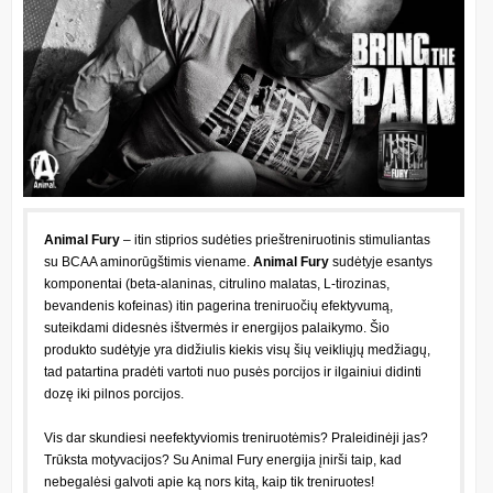
Animal Fury
– itin stiprios sudėties prieštreniruotinis stimuliantas
su BCAA aminorūgštimis viename.
Animal Fury
sudėtyje esantys
komponentai (beta-alaninas, citrulino malatas, L-tirozinas,
bevandenis kofeinas) itin pagerina treniruočių efektyvumą,
suteikdami didesnės ištvermės ir energijos palaikymo. Šio
produkto sudėtyje yra didžiulis kiekis visų šių veikliųjų medžiagų,
tad patartina pradėti vartoti nuo pusės porcijos ir ilgainiui didinti
dozę iki pilnos porcijos.
Vis dar skundiesi neefektyviomis treniruotėmis? Praleidinėji jas?
Trūksta motyvacijos? Su Animal Fury energija įnirši taip, kad
nebegalėsi galvoti apie ką nors kitą, kaip tik treniruotes!