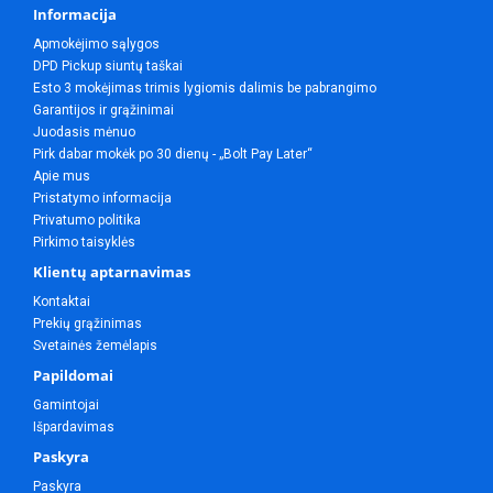
Informacija
Apmokėjimo sąlygos
DPD Pickup siuntų taškai
Esto 3 mokėjimas trimis lygiomis dalimis be pabrangimo
Garantijos ir grąžinimai
Juodasis mėnuo
Pirk dabar mokėk po 30 dienų - „Bolt Pay Later“
Apie mus
Pristatymo informacija
Privatumo politika
Pirkimo taisyklės
Klientų aptarnavimas
Kontaktai
Prekių grąžinimas
Svetainės žemėlapis
Papildomai
Gamintojai
Išpardavimas
Paskyra
Paskyra