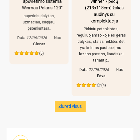
apšvietimo sistema
Winner 7 pėdų
Winmau Polaris 120°
(213x118cm) žalias
o
audinys su
i
superinis dalykas,
komplektacija
uzmaciau, isigijau,
patenkintas!..
Pirkiniu patenkintas,
r
reguliuojamso kojeles geras
Data
12/06/2026
Nuo
dalykas, stalas nekliba. Bet
Glenas
yra keletas pastebejimu:
(5)
lazdos prastos, liaudiskai
tariant p..
Data
27/05/2026
Nuo
Edva
(4)
Žiureti visus