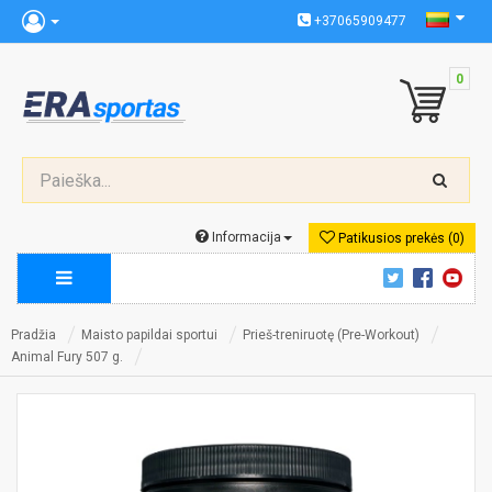
+37065909477
0
Informacija
Patikusios prekės (0)
Pradžia
Maisto papildai sportui
Prieš-treniruotę (Pre-Workout)
Animal Fury 507 g.