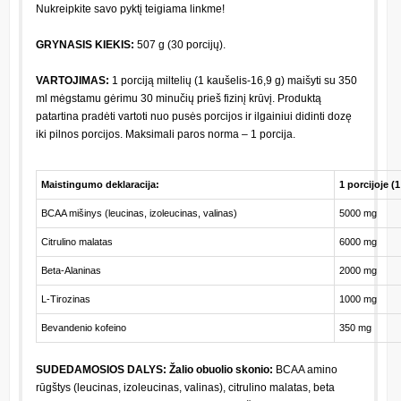
Nukreipkite savo pyktį teigiama linkme!
GRYNASIS KIEKIS:
507 g (30 porcijų).
VARTOJIMAS:
1 porciją miltelių (1 kaušelis-16,9 g) maišyti su 350
ml mėgstamu gėrimu 30 minučių prieš fizinį krūvį. Produktą
patartina pradėti vartoti nuo pusės porcijos ir ilgainiui didinti dozę
iki pilnos porcijos. Maksimali paros norma – 1 porcija.
Maistingumo deklaracija:
1 porcijoje (1
BCAA mišinys (leucinas, izoleucinas, valinas)
5000 mg
Citrulino malatas
6000 mg
Beta-Alaninas
2000 mg
L-Tirozinas
1000 mg
Bevandenio kofeino
350 mg
SUDEDAMOSIOS DALYS:
Žalio obuolio skonio:
BCAA amino
rūgštys (leucinas, izoleucinas, valinas), citrulino malatas, beta