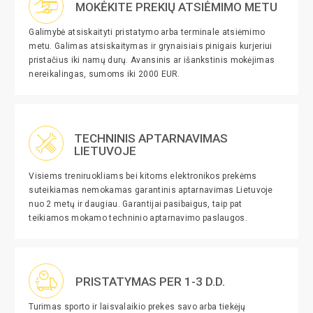
MOKĖKITE PREKIŲ ATSIĖMIMO METU
Galimybė atsiskaityti pristatymo arba terminale atsiėmimo
metu. Galimas atsiskaitymas ir grynaisiais pinigais kurjeriui
pristačius iki namų durų. Avansinis ar išankstinis mokėjimas
nereikalingas, sumoms iki 2000 EUR.
TECHNINIS APTARNAVIMAS
LIETUVOJE
Visiems treniruokliams bei kitoms elektronikos prekėms
suteikiamas nemokamas garantinis aptarnavimas Lietuvoje
nuo 2 metų ir daugiau. Garantijai pasibaigus, taip pat
teikiamos mokamo techninio aptarnavimo paslaugos.
PRISTATYMAS PER 1-3 D.D.
Turimas sporto ir laisvalaikio prekes savo arba tiekėjų