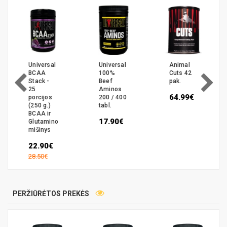
Universal
Universal
Animal
BCAA
100%
Cuts 42
Stack -
Beef
pak.
25
Aminos
64.99€
porcijos
200 / 400
(250 g.)
tabl.
BCAA ir
17.90€
Glutamino
mišinys
22.90€
28.50€
PERŽIŪRĖTOS PREKĖS