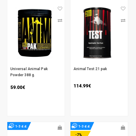
Universal Animal Pak
Animal Test 21 pak
Powder 388 g.
114.99€
59.00€
1-3 d.d.
1-3 d.d.
-7%