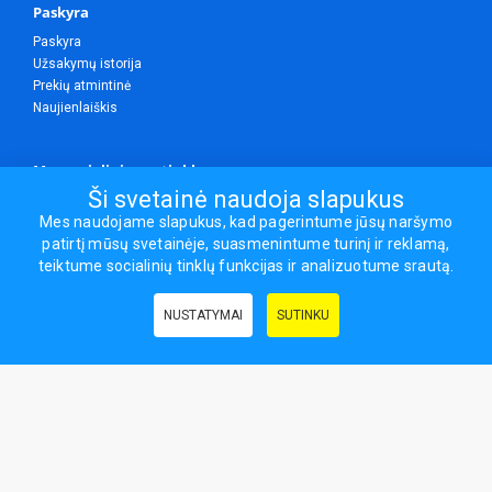
Paskyra
Paskyra
Užsakymų istorija
Prekių atmintinė
Naujienlaiškis
Mes socialiniuose tinkluose
Ši svetainė naudoja slapukus
Mes naudojame slapukus, kad pagerintume jūsų naršymo
patirtį mūsų svetainėje, suasmenintume turinį ir reklamą,
Visos teisės saugomos.
teiktume socialinių tinklų funkcijas ir analizuotume srautą.
Sporto ir laisvalaikio prekės, maisto papildai - erasportas.lt © 2026
NUSTATYMAI
SUTINKU
Naudingos nuorodos:
Prekės grožiui ir sveikatai
|
Civilinis draudimas