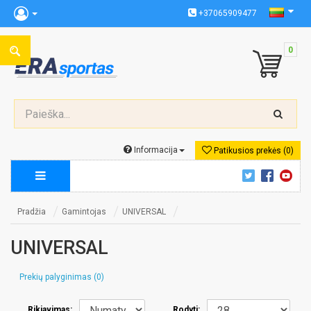
+37065909477
0
Informacija
Patikusios prekės (0)
Pradžia
Gamintojas
UNIVERSAL
UNIVERSAL
Prekių palyginimas (0)
Rikiavimas:
Rodyti: