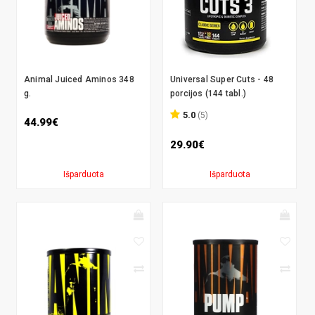
Animal Juiced Aminos 348
Universal Super Cuts - 48
g.
porcijos (144 tabl.)
5.0
(5)
44.99€
29.90€
Išparduota
Išparduota