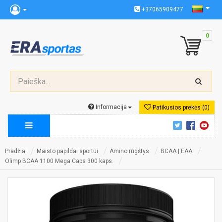
+37065909477
0
Informacija
Patikusios prekės (0)
Pradžia
Maisto papildai sportui
Amino rūgštys
BCAA | EAA
Olimp BCAA 1100 Mega Caps 300 kaps.