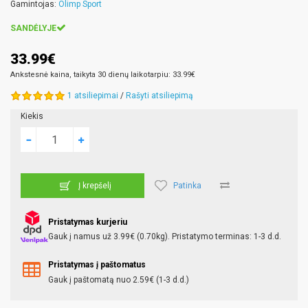
Gamintojas:
Olimp Sport
SANDĖLYJE
33.99€
Ankstesnė kaina, taikyta 30 dienų laikotarpiu: 33.99€
1 atsiliepimai
/
Rašyti atsiliepimą
Kiekis
Patinka
Į krepšelį
Pristatymas kurjeriu
Gauk į namus už 3.99€ (0.70kg). Pristatymo terminas: 1-3 d.d.
Pristatymas į paštomatus
Gauk į paštomatą nuo 2.59€ (1-3 d.d.)