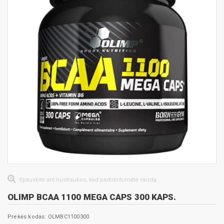
Spauskite ant nuotraukos, kad padidintumėte vaizdą
OLIMP BCAA 1100 MEGA CAPS 300 KAPS.
Prekės kodas: OLMBC1100300