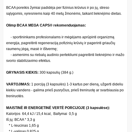
BCAA poreikis žymiai padidėja per fizinius krūvius ir po jų, streso
sąlygomis, vyresniems kaip 40 metų žmonėms, taikant lieknėjimo dietas.
Olimp BCAA MEGA CAPS® rekomenduojamas:
- sportininkams profesionalams ir mėgėjams aprūpinti organizmą
energija, pagreitinti regeneraciją pofizinių krūvių ir pagerinti griaučių
raumenų jėgą, masė ir ištvermę;
- asmenims su riebalų audinio pertekliumi pagreitinti lieknėjimo ir mažo
svorio stabilizavimo efektus.
GRYNASIS KIEKIS:
300 kapsulių (384 g.)
VARTOJIMAS:
1 porciją (3 kapsulės) 1-3 kartus per dieną, užgerti dideliu
kiekiu vandens - galima prieš pusryčius, prieš treniruotę ar svarbiausia po
treniruotės.
MAISTINĖ IR ENERGETINĖ VERTĖ PORCIJOJE (3 kapsulėse):
Kalorijos 64,4 kJ / 15,4 kcal, Baltymai 0,5 g
Iš jų: BCAA * 3,3 g
* L-leucinas 1,65 g
* L-valinas 0.825 g