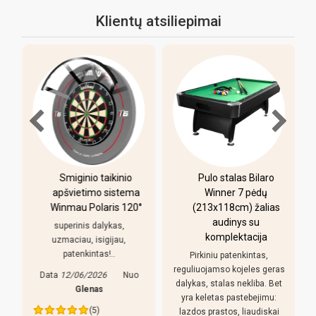
Klientų atsiliepimai
-
Smiginio taikinio
Pulo stalas Bilaro
apšvietimo sistema
Winner 7 pėdų
Winmau Polaris 120°
(213x118cm) žalias
o
audinys su
i
superinis dalykas,
komplektacija
uzmaciau, isigijau,
patenkintas!..
Pirkiniu patenkintas,
r
reguliuojamso kojeles geras
Data
12/06/2026
Nuo
dalykas, stalas nekliba. Bet
Glenas
yra keletas pastebejimu:
(5)
lazdos prastos, liaudiskai