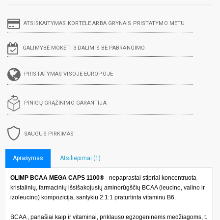
ATSISKAITYMAS KORTELE ARBA GRYNAIS PRISTATYMO METU
GALIMYBĖ MOKĖTI 3 DALIMIS BE PABRANGIMO
PRISTATYMAS VISOJE EUROPOJE
PINIGŲ GRĄŽINIMO GARANTIJA
SAUGUS PIRKIMAS
Aprašymas
Atsiliepimai (1)
OLIMP BCAA MEGA CAPS 1100®
- nepaprastai stipriai koncentruota
kristalinių, farmacinių išsišakojusių aminorūgščių BCAA (leucino, valino ir
izoleucino) kompozicija, santykiu 2:1:1 praturtinta vitaminu B6.
BCAA , panašiai kaip ir vitaminai, priklauso egzogeninėms medžiagoms, t.