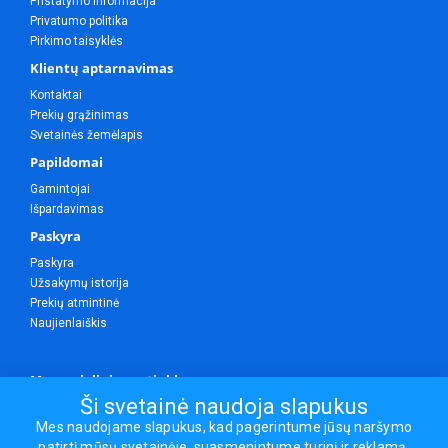
Pristatymo informacija
Privatumo politika
Pirkimo taisyklės
Klientų aptarnavimas
Kontaktai
Prekių grąžinimas
Svetainės žemėlapis
Papildomai
Gamintojai
Išpardavimas
Paskyra
Paskyra
Užsakymų istorija
Prekių atmintinė
Naujienlaiškis
Mes socialiniuose tinkluose
Ši svetainė naudoja slapukus
Mes naudojame slapukus, kad pagerintume jūsų naršymo
patirtį mūsų svetainėje, suasmenintume turinį ir reklamą,