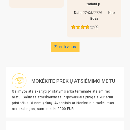
tariant p..
Data
27/05/2026
Nuo
Edva
(4)
Žiureti visus
MOKĖKITE PREKIŲ ATSIĖMIMO METU
Galimybė atsiskaityti pristatymo arba terminale atsiėmimo
metu. Galimas atsiskaitymas ir grynaisiais pinigais kurjeriui
pristačius iki namų durų. Avansinis ar išankstinis mokėjimas
nereikalingas, sumoms iki 2000 EUR.