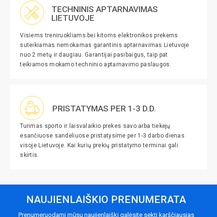
TECHNINIS APTARNAVIMAS
LIETUVOJE
Visiems treniruokliams bei kitoms elektronikos prekėms
suteikiamas nemokamas garantinis aptarnavimas Lietuvoje
nuo 2 metų ir daugiau. Garantijai pasibaigus, taip pat
teikiamos mokamo techninio aptarnavimo paslaugos.
PRISTATYMAS PER 1-3 D.D.
Turimas sporto ir laisvalaikio prekes savo arba tiekėjų
esančiuose sandėliuose pristatysime per 1-3 darbo dienas
visoje Lietuvoje. Kai kurių prekių pristatymo terminai gali
skirtis.
NAUJIENLAIŠKIO PRENUMERATA
Prenumeruodami mūsų naujienlaiškį galėsite sekti karščiausias