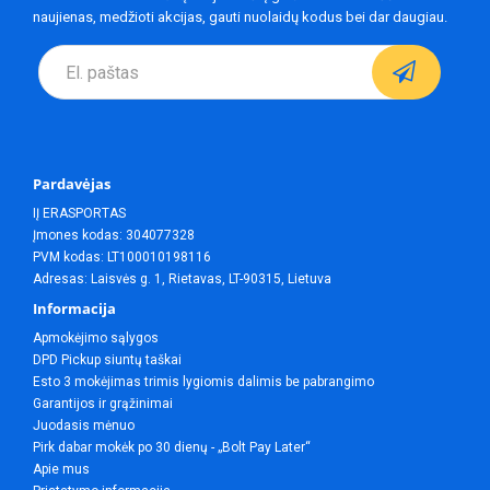
naujienas, medžioti akcijas, gauti nuolaidų kodus bei dar daugiau.
Pardavėjas
IĮ ERASPORTAS
Įmones kodas: 304077328
PVM kodas: LT100010198116
Adresas: Laisvės g. 1, Rietavas, LT-90315, Lietuva
Informacija
Apmokėjimo sąlygos
DPD Pickup siuntų taškai
Esto 3 mokėjimas trimis lygiomis dalimis be pabrangimo
Garantijos ir grąžinimai
Juodasis mėnuo
Pirk dabar mokėk po 30 dienų - „Bolt Pay Later“
Apie mus