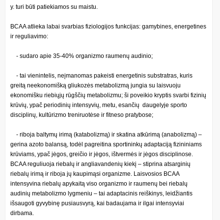
y. turi būti patiekiamos su maistu.
BCAA atlieka labai svarbias fiziologijos funkcijas: gamybines, energetines
ir reguliavimo:
- sudaro apie 35-40% organizmo raumenų audinio;
- tai vienintelis, neįmanomas pakeisti energetinis substratras, kuris
greitą neekonomišką gliukozės metabolizmą jungia su laisvuoju
ekonomišku riebiųjų rūgščių metabolizmu; ši poveikio kryptis svarbi fizinių
krūvių, ypač periodinių intensyvių, metu, esančių daugelyje sporto
disciplinų, kultūrizmo treniruotėse ir fitneso pratybose;
- riboja baltymų irimą (katabolizmą) ir skatina atkūrimą (anabolizmą) –
gerina azoto balansą, todėl pagreitina sportininkų adaptaciją fizininiams
krūviams, ypač jėgos, greičio ir jėgos, ištvermės ir jėgos disciplinose.
BCAA reguliuoja riebalų ir angliavandenių kiekį – stiprina atsarginių
riebalų irimą ir riboja jų kaupimąsi organizme. Laisvosios BCAA
intensyvina riebalų apykaitą viso organizmo ir raumenų bei riebalų
audinių metabolizmo lygmeniu – tai adaptacinis reiškinys, leidžiantis
išsaugoti gyvybinę pusiausvyrą, kai badaujama ir ilgai intensyviai
dirbama.