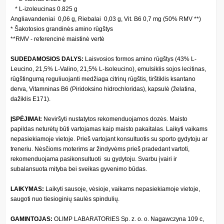
* L-izoleucinas 0.825 g
Angliavandeniai 0,06 g, Riebalai 0,03 g, Vit. B6 0,7 mg (50% RMV **)
* Šakotosios grandinės amino rūgštys
**RMV - referencinė maistinė vertė
SUDEDAMOSIOS DALYS:
Laisvosios formos amino rūgštys (43% L-
Leucino, 21,5% L-Valino, 21,5% L-Isoleucino), emulsiklis sojos lecitinas,
rūgštingumą reguliuojanti medžiaga citrinų rūgštis, tirštiklis ksantano
derva, Vitamninas B6 (Piridoksino hidrochloridas), kapsulė (želatina,
dažiklis E171).
ĮSPĖJIMAI:
Neviršyti nustatytos rekomenduojamos dozės. Maisto
papildas neturėtų būti vartojamas kaip maisto pakaitalas. Laikyti vaikams
nepasiekiamoje vietoje. Prieš vartojant konsultuotis su sporto gydytoju ar
treneriu. Nėsčioms moterims ar žindyvėms prieš pradedant vartoti,
rekomenduojama pasikonsultuoti su gydytoju. Svarbu įvairi ir
subalansuota mityba bei sveikas gyvenimo būdas.
LAIKYMAS:
Laikyti sausoje, vėsioje, vaikams nepasiekiamoje vietoje,
saugoti nuo tiesioginių saulės spindulių.
GAMINTOJAS:
OLIMP LABARATORIES Sp. z. o. o. Nagawczyna 109 c,