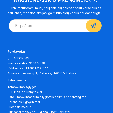
NAUJIENLAIŠKIO PRENUMERATA
Prenumeruodami mūsų naujienlaiškį galėsite sekti karščiausias
naujienas, medžioti akcijas, gauti nuolaidų kodus bei dar daugiau.
Pardavėjas
IĮ ERASPORTAS
Įmones kodas: 304077328
PVM kodas: LT100010198116
Adresas: Laisvės g. 1, Rietavas, LT-90315, Lietuva
Informacija
Apmokėjimo sąlygos
DPD Pickup siuntų taškai
Esto 3 mokėjimas trimis lygiomis dalimis be pabrangimo
Garantijos ir grąžinimai
Juodasis mėnuo
Pirk dabar mokėk po 30 dienų - „Bolt Pay Later“