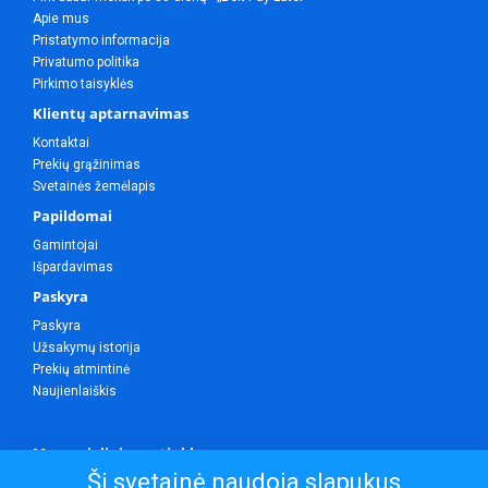
Apie mus
Pristatymo informacija
Privatumo politika
Pirkimo taisyklės
Klientų aptarnavimas
Kontaktai
Prekių grąžinimas
Svetainės žemėlapis
Papildomai
Gamintojai
Išpardavimas
Paskyra
Paskyra
Užsakymų istorija
Prekių atmintinė
Naujienlaiškis
Mes socialiniuose tinkluose
Ši svetainė naudoja slapukus