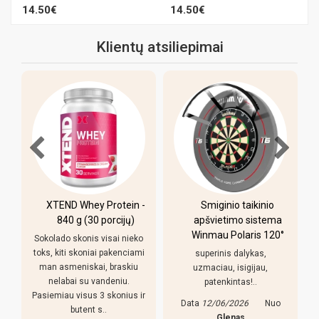
14.50€
14.50€
Klientų atsiliepimai
XTEND Whey Protein -
Smiginio taikinio
u
840 g (30 porcijų)
apšvietimo sistema
Winmau Polaris 120°
Sokolado skonis visai nieko
toks, kiti skoniai pakenciami
superinis dalykas,
man asmeniskai, braskiu
uzmaciau, isigijau,
nelabai su vandeniu.
patenkintas!..
Pasiemiau visus 3 skonius ir
Data
12/06/2026
Nuo
butent s..
s
Glenas