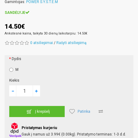
Gamintojas:
POWER S.Y.S.T.E.M
SANDĖLYJE
14.50€
Ankstesnė kaina, taikyta 30 dienų laikotarpiu: 14.50€
0 atsiliepimai
/
Rašyti atsiliepimą
Dydis
M
Kiekis
Patinka
Į krepšelį
Pristatymas kurjeriu
Gauk į namus už 3.99€ (0.00kg). Pristatymo terminas: 1-3 d.d.