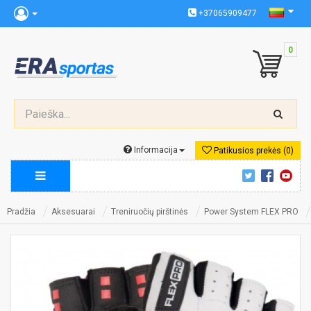
+37065909477
0
Informacija
Patikusios prekės (0)
Pradžia
Aksesuarai
Treniruočių pirštinės
Power System FLEX PRO