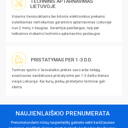
TECHNINIS APTARNAVIMAS
LIETUVOJE
Visiems treniruokliams bei kitoms elektronikos prekėms
suteikiamas nemokamas garantinis aptarnavimas Lietuvoje
nuo 2 metų ir daugiau. Garantijai pasibaigus, taip pat
teikiamos mokamo techninio aptarnavimo paslaugos.
PRISTATYMAS PER 1-3 D.D.
Turimas sporto ir laisvalaikio prekes savo arba tiekėjų
esančiuose sandėliuose pristatysime per 1-3 darbo dienas
visoje Lietuvoje. Kai kurių prekių pristatymo terminai gali
skirtis.
NAUJIENLAIŠKIO PRENUMERATA
Prenumeruodami mūsų naujienlaiškį galėsite sekti karščiausias