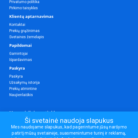
Privatumo politika
Pirkimo taisyklės
Klientų aptarnavimas
Kontaktai
Prekių grąžinimas
Svetainės žemėlapis
Papildomai
Gamintojai
Išpardavimas
Paskyra
Paskyra
Užsakymų istorija
Prekių atmintinė
Naujienlaiškis
Mes socialiniuose tinkluose
Ši svetainė naudoja slapukus
Mes naudojame slapukus, kad pagerintume jūsų naršymo
patirtį mūsų svetainėje, suasmenintume turinį ir reklamą,
Visos teisės saugomos.