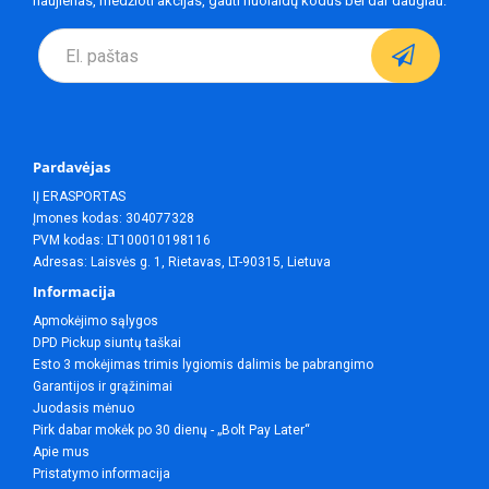
naujienas, medžioti akcijas, gauti nuolaidų kodus bei dar daugiau.
Pardavėjas
IĮ ERASPORTAS
Įmones kodas: 304077328
PVM kodas: LT100010198116
Adresas: Laisvės g. 1, Rietavas, LT-90315, Lietuva
Informacija
Apmokėjimo sąlygos
DPD Pickup siuntų taškai
Esto 3 mokėjimas trimis lygiomis dalimis be pabrangimo
Garantijos ir grąžinimai
Juodasis mėnuo
Pirk dabar mokėk po 30 dienų - „Bolt Pay Later“
Apie mus
Pristatymo informacija