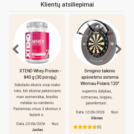
Klientų atsiliepimai
XTEND Whey Protein -
Smiginio taikinio
u
840 g (30 porcijų)
apšvietimo sistema
Winmau Polaris 120°
Sokolado skonis visai nieko
toks, kiti skoniai pakenciami
superinis dalykas,
man asmeniskai, braskiu
uzmaciau, isigijau,
nelabai su vandeniu.
patenkintas!..
Pasiemiau visus 3 skonius ir
Data
12/06/2026
Nuo
butent s..
s
Glenas
Data
22/06/2026
Nuo
(5)
Justas