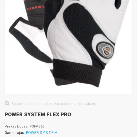
Spauskite ant nuotraukos, kad padidintumėte vaizdą
POWER SYSTEM FLEX PRO
Prekės kodas: PSFPS55
Gamintojas:
POWER S.Y.S.T.E.M