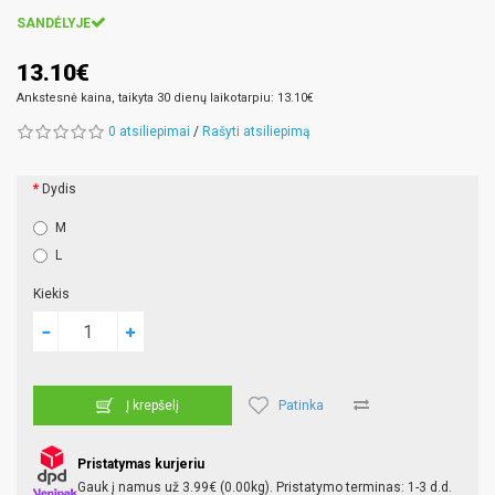
SANDĖLYJE
13.10€
Ankstesnė kaina, taikyta 30 dienų laikotarpiu: 13.10€
0 atsiliepimai
/
Rašyti atsiliepimą
Dydis
M
L
Kiekis
Patinka
Į krepšelį
Pristatymas kurjeriu
Gauk į namus už 3.99€ (0.00kg). Pristatymo terminas: 1-3 d.d.