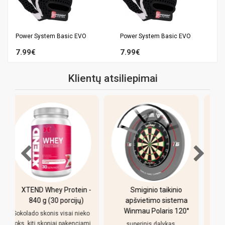
Power System Basic EVO
Power System Basic EVO
7.99€
7.99€
Klientų atsiliepimai
-
Smiginio taikinio
Pulo stalas Bilaro
apšvietimo sistema
Winner 7 pėdų
Winmau Polaris 120°
(213x118cm) žalias
o
audinys su
i
superinis dalykas,