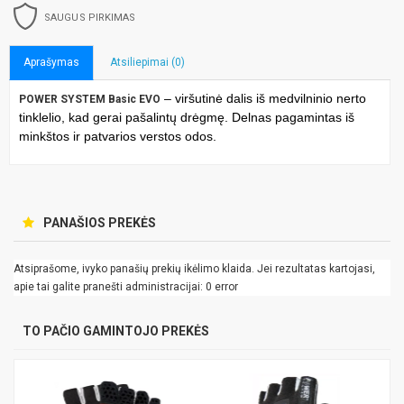
SAUGUS PIRKIMAS
Aprašymas
Atsiliepimai (0)
– viršutinė dalis iš medvilninio nerto
POWER SYSTEM Basic EVO
tinklelio, kad gerai pašalintų drėgmę. Delnas pagamintas iš
minkštos ir patvarios verstos odos.
PANAŠIOS PREKĖS
Atsiprašome, ivyko panašių prekių ikėlimo klaida. Jei rezultatas kartojasi,
apie tai galite pranešti administracijai: 0 error
TO PAČIO GAMINTOJO PREKĖS