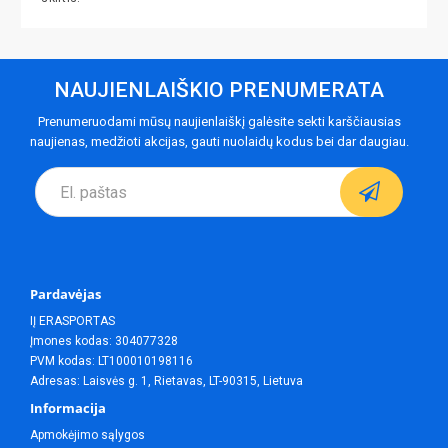
NAUJIENLAIŠKIO PRENUMERATA
Prenumeruodami mūsų naujienlaiškį galėsite sekti karščiausias
naujienas, medžioti akcijas, gauti nuolaidų kodus bei dar daugiau.
Pardavėjas
IĮ ERASPORTAS
Įmones kodas: 304077328
PVM kodas: LT100010198116
Adresas: Laisvės g. 1, Rietavas, LT-90315, Lietuva
Informacija
Apmokėjimo sąlygos