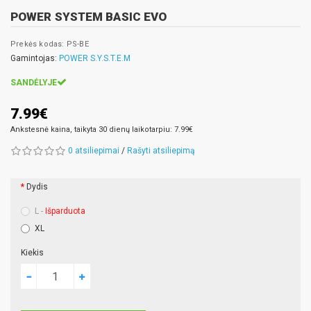
POWER SYSTEM BASIC EVO
Prekės kodas: PS-BE
Gamintojas:
POWER S.Y.S.T.E.M
SANDĖLYJE
7.99€
Ankstesnė kaina, taikyta 30 dienų laikotarpiu: 7.99€
0 atsiliepimai
/
Rašyti atsiliepimą
Dydis
L -
Išparduota
XL
Kiekis