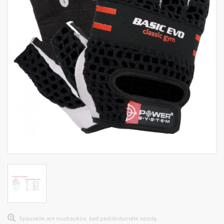
Spauskite ant nuotraukos, kad padidintumėte vaizdą