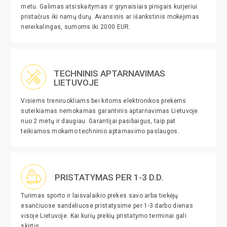
metu. Galimas atsiskaitymas ir grynaisiais pinigais kurjeriui
pristačius iki namų durų. Avansinis ar išankstinis mokėjimas
nereikalingas, sumoms iki 2000 EUR.
TECHNINIS APTARNAVIMAS
LIETUVOJE
Visiems treniruokliams bei kitoms elektronikos prekėms
suteikiamas nemokamas garantinis aptarnavimas Lietuvoje
nuo 2 metų ir daugiau. Garantijai pasibaigus, taip pat
teikiamos mokamo techninio aptarnavimo paslaugos.
PRISTATYMAS PER 1-3 D.D.
Turimas sporto ir laisvalaikio prekes savo arba tiekėjų
esančiuose sandėliuose pristatysime per 1-3 darbo dienas
visoje Lietuvoje. Kai kurių prekių pristatymo terminai gali
skirtis.