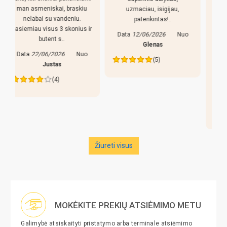
komplektacija
uzmaciau, isigijau,
patenkintas!..
Pirkiniu patenkintas,
r
reguliuojamso kojeles geras
Data
12/06/2026
Nuo
dalykas, stalas nekliba. Bet
Glenas
yra keletas pastebejimu:
(5)
lazdos prastos, liaudiskai
tariant p..
Data
27/05/2026
Nuo
Edva
(4)
Žiureti visus
MOKĖKITE PREKIŲ ATSIĖMIMO METU
Galimybė atsiskaityti pristatymo arba terminale atsiėmimo