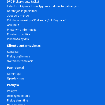
DPD Pickup siuntų taškai
Esto 3 mokėjimas trimis lygiomis dalimis be pabrangimo
Garantijos ir grąžinimai
Juodasis mėnuo
Pirk dabar mokėk po 30 dienų - „Bolt Pay Later“
Apie mus
Pristatymo informacija
Privatumo politika
Pirkimo taisyklės
Klientų aptarnavimas
Kontaktai
Prekių grąžinimas
Svetainės žemėlapis
Papildomai
Gamintojai
Išpardavimas
Paskyra
Paskyra
Užsakymų istorija
Prekių atmintinė