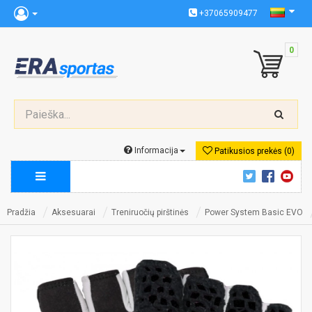
+37065909477
0
Informacija
Patikusios prekės (0)
Pradžia
Aksesuarai
Treniruočių pirštinės
Power System Basic EVO