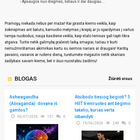
- Apsaugos nuo drėgmės, lietaus ir dar daugiau....
Pramogų niekada nebus per mažai! Kai įprasta kiemo veikla, kaip
šokinėjimas ant batuto, kamuolio mėtymas į krepšį ar jo spardymas į vartus
tampa nuobodus, nauja kasdienė veikla, kaip stalo tenisas gali tapti tikra
atgaiva. Turite netik galimybę praleisti laiką smagiai, tačiau ir kurti
nemužmirštamas akimirkas kartu su šeimos nariais ar draugais! Karštą
pavasio, vasaros ar rudens dieną, turėtumėte mėgautis netik skaniais
šašlykais savam kieme, bet ir šiuo nuostabiu žaidimu!
BLOGAS
Žiūrėti visus
Ashwagandha
Atsibodo tiesiog bėgioti? 5
(Ašvaganda): dovana iš
HIIT treniruotės ant bėgimo
gamtos?
takelio, kurias verta
išbandyti
06/07/2026
151
0
19/06/2026
249
0