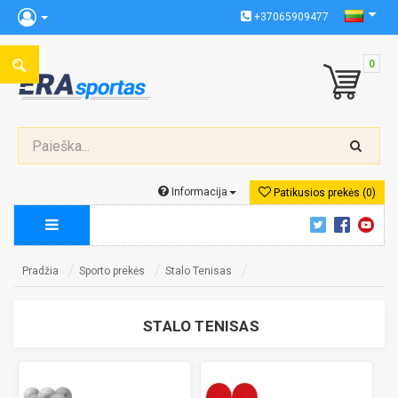
+37065909477
0
Informacija
Patikusios prekės (0)
Pradžia
Sporto prekės
Stalo Tenisas
STALO TENISAS