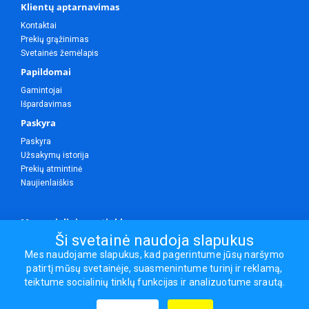
Klientų aptarnavimas
Kontaktai
Prekių grąžinimas
Svetainės žemėlapis
Papildomai
Gamintojai
Išpardavimas
Paskyra
Paskyra
Užsakymų istorija
Prekių atmintinė
Naujienlaiškis
Mes socialiniuose tinkluose
Ši svetainė naudoja slapukus
Mes naudojame slapukus, kad pagerintume jūsų naršymo
patirtį mūsų svetainėje, suasmenintume turinį ir reklamą,
Visos teisės saugomos.
teiktume socialinių tinklų funkcijas ir analizuotume srautą.
Sporto ir laisvalaikio prekės, maisto papildai - erasportas.lt © 2026