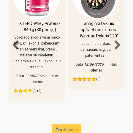
XTEND Whey Protein -
Smiginio taikinio
u
840 g (30 porcijų)
apšvietimo sistema
Winmau Polaris 120°
Sokolado skonis visai nieko
toks, kiti skoniai pakenciami
superinis dalykas,
man asmeniskai, braskiu
uzmaciau, isigijau,
nelabai su vandeniu.
patenkintas!..
Pasiemiau visus 3 skonius ir
Data
12/06/2026
Nuo
butent s..
s
Glenas
Data
22/06/2026
Nuo
(5)
Justas
(4)
Žiureti visus