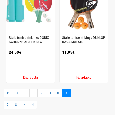
Stalo teniso rinkinys DONIC
Stalo teniso rinkinys DUNLOP
SCHILDKROT Spin FSC..
RAGE MATCH..
24.50€
11.95€
Išparduota
Išparduota
|<
<
1
2
3
4
5
6
7
8
>
>|