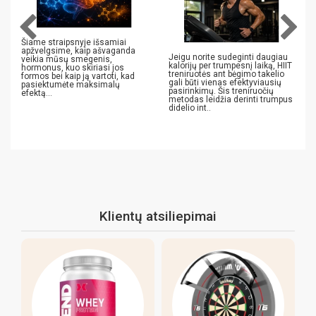
Šiame straipsnyje išsamiai
apžvelgsime, kaip ašvaganda
Jeigu norite sudeginti daugiau
veikia mūsų smegenis,
kalorijų per trumpesnį laiką, HIIT
hormonus, kuo skiriasi jos
treniruotės ant bėgimo takelio
formos bei kaip ją vartoti, kad
gali būti vienas efektyviausių
pasiektumėte maksimalų
pasirinkimų. Šis treniruočių
efektą...
metodas leidžia derinti trumpus
didelio int..
Klientų atsiliepimai