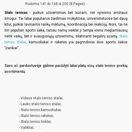
Rodoma 141 iki 168 iš 200 (8 Pages)
Stalo tenisas
- puikus užsiėmimas bet kuriam, net vyresnio amžiaus
žmogui. Tai labai populiarus žaidimas mokyklose, universitetuose bei daug
kitur, puikiai lavinantis rankų miklumą, koordinaciją bei reakciją. Nors, tai ne
itin populiari sporto šaka, tačiau namų veiklai ji tampa viena mėgiamiausių
netik vaikų, bet ir suaugusiųjų užsiemimu, skatinanti begalinį azartą.
Stalo
teniso stalai
, kamuoliukai ir raketės yra pagrindiniai šios sporto šakos
"įrankiai".
Savo el. parduotuvėje galime pasiūlyti labai platų visų stalo teniso prekių
asortimentą:
- Vidaus stalo teniso stalai;
- Lauko stalo teniso stalai;
- Stalo teniso kamuoliukai;
- Stalo teniso raketės;
- Stalo teniso tinklai;
- Valikliai;