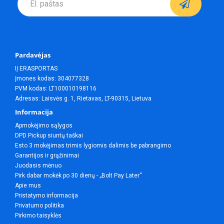
Pardavėjas
IĮ ERASPORTAS
Įmones kodas: 304077328
PVM kodas: LT100010198116
Adresas: Laisvės g. 1, Rietavas, LT-90315, Lietuva
Informacija
Apmokėjimo sąlygos
DPD Pickup siuntų taškai
Esto 3 mokėjimas trimis lygiomis dalimis be pabrangimo
Garantijos ir grąžinimai
Juodasis mėnuo
Pirk dabar mokėk po 30 dienų - „Bolt Pay Later“
Apie mus
Pristatymo informacija
Privatumo politika
Pirkimo taisyklės