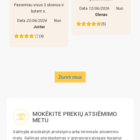
sus 3 skonius ir
reguliuojamso kojele
Data
12/06/2026
Nuo
ent s..
dalykas, stalas nekli
Glenas
yra keletas pastebe
6/2026
Nuo
(5)
lazdos prastos, liau
ustas
tariant p..
(4)
Data
27/05/2026
Edva
(4)
Žiureti visus
MOKĖKITE PREKIŲ ATSIĖMIMO
METU
Galimybė atsiskaityti pristatymo arba terminale atsiėmimo
metu. Galimas atsiskaitymas ir grynaisiais pinigais kurjeriui