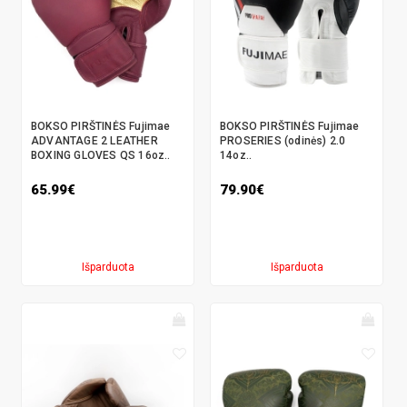
BOKSO PIRŠTINĖS Fujimae
BOKSO PIRŠTINĖS Fujimae
ADVANTAGE 2 LEATHER
PROSERIES (odinės) 2.0
BOXING GLOVES QS 16oz..
14oz..
65.99€
79.90€
Išparduota
Išparduota