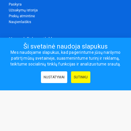
Paskyra
Užsakymų istorija
Prekių atmintinė
Naujienlaiškis
Mes socialiniuose tinkluose
Ši svetainė naudoja slapukus
Mes naudojame slapukus, kad pagerintume jūsų naršymo
patirtį mūsų svetainėje, suasmenintume turinį ir reklamą,
Visos teisės saugomos.
teiktume socialinių tinklų funkcijas ir analizuotume srautą.
Sporto ir laisvalaikio prekės, maisto papildai - erasportas.lt © 2026
NUSTATYMAI
SUTINKU
Naudingos nuorodos:
Prekės grožiui ir sveikatai
|
Civilinis draudimas