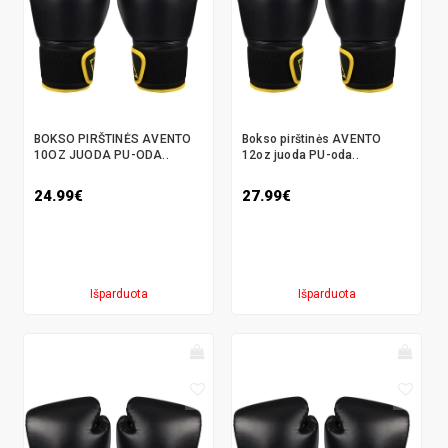
BOKSO PIRŠTINĖS AVENTO
Bokso pirštinės AVENTO
10OZ JUODA PU-ODA..
12oz juoda PU-oda..
24.99€
27.99€
Išparduota
Išparduota