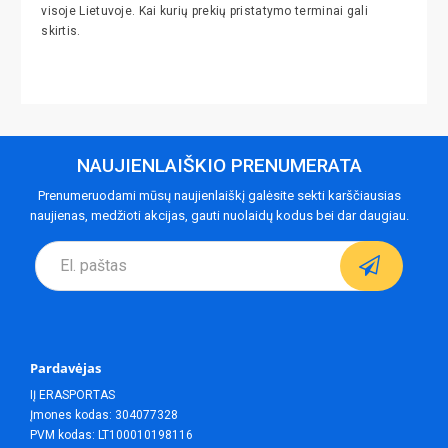
visoje Lietuvoje. Kai kurių prekių pristatymo terminai gali
skirtis.
NAUJIENLAIŠKIO PRENUMERATA
Prenumeruodami mūsų naujienlaiškį galėsite sekti karščiausias
naujienas, medžioti akcijas, gauti nuolaidų kodus bei dar daugiau.
Pardavėjas
IĮ ERASPORTAS
Įmones kodas: 304077328
PVM kodas: LT100010198116