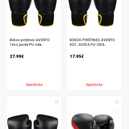
Bokso pirštinės AVENTO
BOKSO PIRŠTINĖS AVENTO
14oz juoda PU-oda..
6OZ JUODA PU-ODA..
27.99€
17.95€
Išparduota
Išparduota