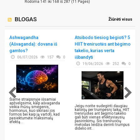
Rodoma 141 iki 168 iš 287 (11 Pages)
BLOGAS
Žiūrėti visus
Ashwagandha
Atsibodo tiesiog bėgioti? 5
(Ašvaganda): dovana iš
HIIT treniruotės ant bėgimo
gamtos?
takelio, kurias verta
išbandyti
06/07/2026
157
0
19/06/2026
252
0
Šiame straipsnyje išsamiai
apžvelgsime, kaip ašvaganda
Jeigu norite sudeginti daugiau
veikia mūsų smegenis,
kalorijų per trumpesnį laiką, HIIT
hormonus, kuo skiriasi jos
treniruotės ant bėgimo takelio
formos bei kaip ją vartoti, kad
gali būti vienas efektyviausių
pasiektumėte maksimalų
pasirinkimų. Šis treniruočių
efektą...
metodas leidžia derinti trumpus
didelio int..