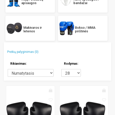
apsaugos
bandažai
Makivaros ir
Bokso / MMA
letenos
pirštinės
Prekių palyginimas (0)
Rikiavimas:
Rodymas: