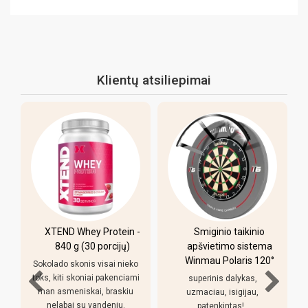
Klientų atsiliepimai
hey Protein -
Smiginio taikinio
Pulo stalas Bi
 (30 porcijų)
apšvietimo sistema
Winner 7 p
Winmau Polaris 120°
(213x118cm) ž
onis visai nieko
audinys s
koniai pakenciami
superinis dalykas,
komplektac
iskai, braskiu
uzmaciau, isigijau,
su vandeniu.
patenkintas!..
Pirkiniu patenkint