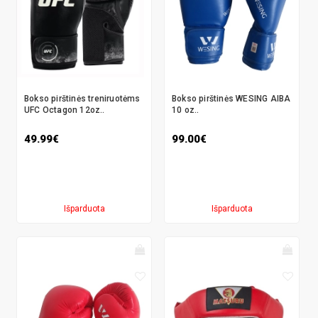
Bokso pirštinės treniruotėms
Bokso pirštinės WESING AIBA
UFC Octagon 12oz..
10 oz..
49.99€
99.00€
Išparduota
Išparduota