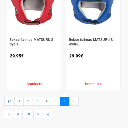
Bokso šalmas MATSURU S
Bokso šalmas MATSURU S
dydis..
dydis..
29.95€
29.99€
Išparduota
Išparduota
|<
<
2
3
4
5
6
7
8
9
10
>
>|