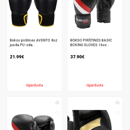
Bokso pirštinės AVENTO 8oz
BOKSO PIRŠTINĖS BASIC
juoda PU-oda..
BOXING GLOVES 16oz..
21.99€
37.90€
Išparduota
Išparduota