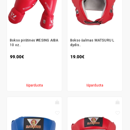
Bokso pirštinės WESING AIBA
Bokso šalmas MATSURU L
10 oz..
dydis..
99.00€
19.00€
Išparduota
Išparduota