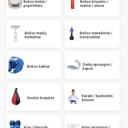
Bokso bintai /
Bokso kriaušės /
popirštinės
maišai / stovai
Bokso maišų
Bokso manekenai /
tvirtinimai
treniruokliai
Dantų apsaugos /
Bokso šalmai
kapos
Karatė / kyokushin
Greičio kriaušės
kimono
Kojų / blauzdų
Kūno apsaugos /