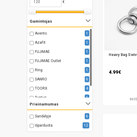
€
Gamintojas
Avento
1
AzaFit
1
FUJIMAE
1
Heavy Bag Swive
FUJIMAE Outlet
1
Ring
1
4.99€
SANRO
6
TOORX
4
Tunturi
1
843
Prieinamumas
UFC
2
Sandėlyje
6
Išparduota
12