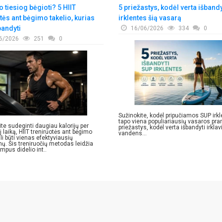
 tiesiog bėgioti? 5 HIIT
5 priežastys, kodėl verta išband
tės ant bėgimo takelio, kurias
irklentes šią vasarą
bandyti
16/06/2026
334
0
6/2026
251
0
Sužinokite, kodėl pripučiamos SUP irk
tapo viena populiariausių vasaros pr
ite sudeginti daugiau kalorijų per
priežastys, kodėl verta išbandyti irkla
 laiką, HIIT treniruotės ant bėgimo
vandens...
li būti vienas efektyviausių
mų. Šis treniruočių metodas leidžia
umpus didelio int..