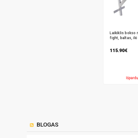
Laikiklis bokso 
fight, baltas, ik
115.90€
Išpard
BLOGAS