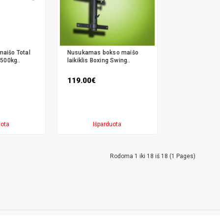
maišo Total
Nusukamas bokso maišo
i 500kg..
laikiklis Boxing Swing..
119.00€
uota
Išparduota
Rodoma 1 iki 18 iš 18 (1 Pages)