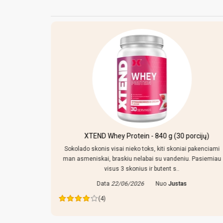
otein - 840 g (30 porcijų)
Smiginio taikinio apšviet
Polaris 1
ieko toks, kiti skoniai pakenciami
u nelabai su vandeniu. Pasiemiau
superinis dalykas, uzmaciau, isi
konius ir butent s..
Data
12/06/2026
/2026
Nuo
Justas
(5)