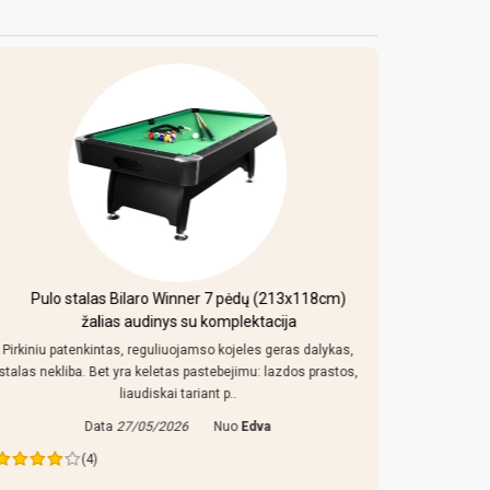
213x118cm)
Mobilus krepšinio stovas Bilaro Denver 110x70c
ija
150L
ras dalykas,
Kaip uz tokia kaina stebuklu nesitikejau, pats padas ir
zdos prastos,
konstrukcija atrodo neblogai, 150 l pado sociai, jei su
smeliu, lenta nenustebino, a..
Data
08/06/2026
Nuo
Vidmantas
(3)