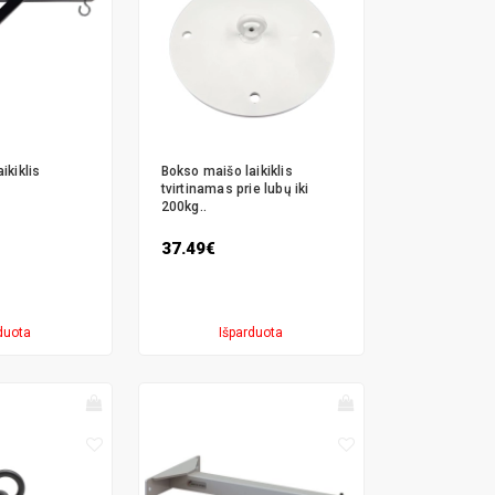
ikiklis
Bokso maišo laikiklis
tvirtinamas prie lubų iki
200kg..
37.49€
duota
Išparduota