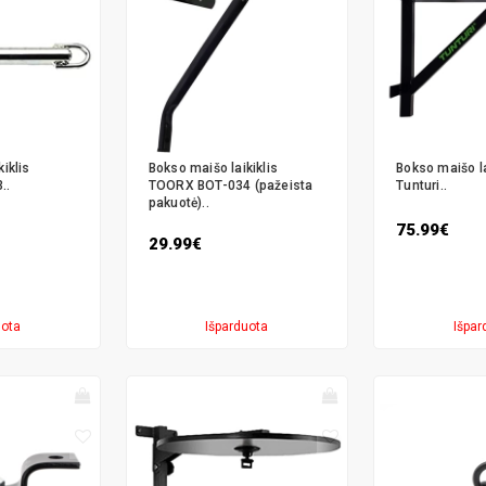
iklis
Bokso maišo laikiklis
Bokso maišo la
..
TOORX BOT-034 (pažeista
Tunturi..
pakuotė)..
75.99€
29.99€
uota
Išparduota
Išpar