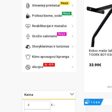
Nauja
Išmanieji prietaisai
Nauja
Poilsiui kieme, sode
Reabilitacijai ir masažui
Nauja
Grožio salonams
Stovyklavimas ir turizmas
Bokso maišo laik
TOORX BOT-034
Kūno apsaugos/Apranga
33.99€
Iki -40%
Akcijos
551
Kaina
1-3 d.d.
€ -