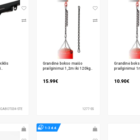
iklis
Grandinė bokso maišo
Grandinė boks
..
prailginimui 1,2m iki 120kg..
prailginimui 1m
15.99€
10.90€
GABOT034-STE
1277-SS
1-3 d.d.