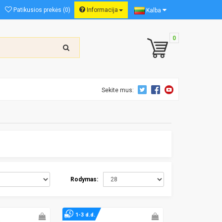
Patikusios prekės (0)
Informacija
Kalba
0
Sekite mus:
I
Rodymas:
1-3 d.d.