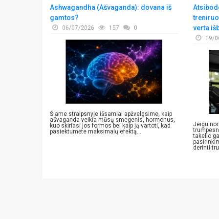
rių nugaros
Ashwagandha (Ašvaganda): dovana iš
Atsibodo
gamtos?
treniruo
verta iš
06/07/2026
157
0
19/0
jos
nančių
s reguliariai
ų, o tam, kad
Šiame straipsnyje išsamiai apžvelgsime, kaip
ašvaganda veikia mūsų smegenis, hormonus,
Jeigu nor
kuo skiriasi jos formos bei kaip ją vartoti, kad
trumpesnį
pasiektumėte maksimalų efektą...
takelio ga
pasirinki
derinti tr