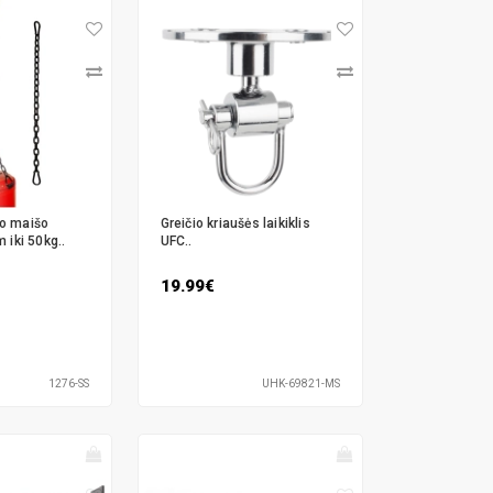
o maišo
Greičio kriaušės laikiklis
 iki 50kg..
UFC..
19.99€
1276-SS
UHK-69821-MS