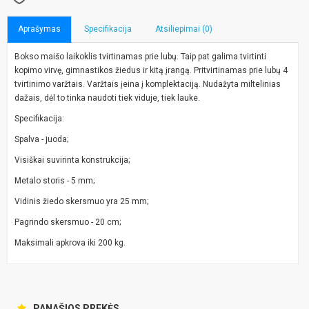
Aprašymas
Specifikacija
Atsiliepimai (0)
Bokso maišo laikoklis tvirtinamas prie lubų. Taip pat galima tvirtinti
kopimo virvę, gimnastikos žiedus ir kitą įrangą. Pritvirtinamas prie lubų 4
tvirtinimo varžtais. Varžtais įeina į komplektaciją. Nudažyta miltelinias
dažais, dėl to tinka naudoti tiek viduje, tiek lauke.
Specifikacija:
Spalva - juoda;
Visiškai suvirinta konstrukcija;
Metalo storis - 5 mm;
Vidinis žiedo skersmuo yra 25 mm;
Pagrindo skersmuo - 20 cm;
Maksimali apkrova iki 200 kg.
PANAŠIOS PREKĖS