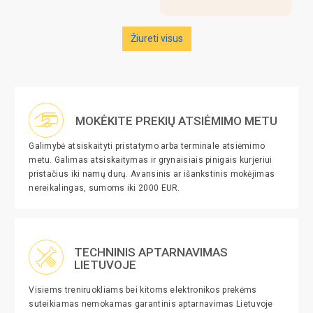
Žiureti visus
MOKĖKITE PREKIŲ ATSIĖMIMO METU
Galimybė atsiskaityti pristatymo arba terminale atsiėmimo
metu. Galimas atsiskaitymas ir grynaisiais pinigais kurjeriui
pristačius iki namų durų. Avansinis ar išankstinis mokėjimas
nereikalingas, sumoms iki 2000 EUR.
TECHNINIS APTARNAVIMAS
LIETUVOJE
Visiems treniruokliams bei kitoms elektronikos prekėms
suteikiamas nemokamas garantinis aptarnavimas Lietuvoje