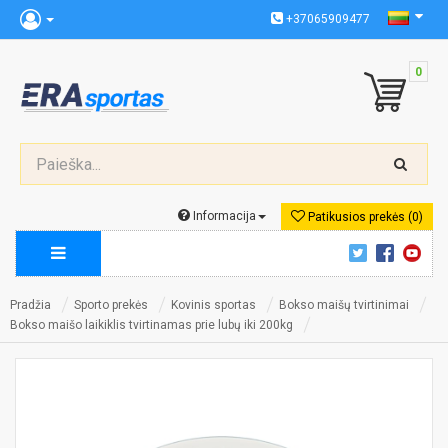
+37065909477
0
Informacija
Patikusios prekės (0)
Pradžia
Sporto prekės
Kovinis sportas
Bokso maišų tvirtinimai
Bokso maišo laikiklis tvirtinamas prie lubų iki 200kg