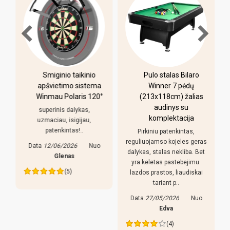
-
Smiginio taikinio
Pulo stalas Bilaro
apšvietimo sistema
Winner 7 pėdų
Winmau Polaris 120°
(213x118cm) žalias
o
audinys su
i
superinis dalykas,
komplektacija
uzmaciau, isigijau,
patenkintas!..
Pirkiniu patenkintas,
r
reguliuojamso kojeles geras
Data
12/06/2026
Nuo
dalykas, stalas nekliba. Bet
Glenas
yra keletas pastebejimu:
(5)
lazdos prastos, liaudiskai
tariant p..
Data
27/05/2026
Nuo
Edva
(4)