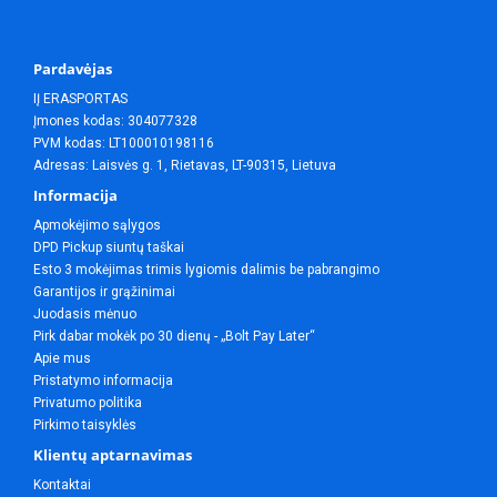
Pardavėjas
IĮ ERASPORTAS
Įmones kodas: 304077328
PVM kodas: LT100010198116
Adresas: Laisvės g. 1, Rietavas, LT-90315, Lietuva
Informacija
Apmokėjimo sąlygos
DPD Pickup siuntų taškai
Esto 3 mokėjimas trimis lygiomis dalimis be pabrangimo
Garantijos ir grąžinimai
Juodasis mėnuo
Pirk dabar mokėk po 30 dienų - „Bolt Pay Later“
Apie mus
Pristatymo informacija
Privatumo politika
Pirkimo taisyklės
Klientų aptarnavimas
Kontaktai