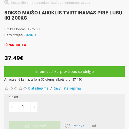
Spauskite ant nuotraukos, kad padidintumėte vaizdą
BOKSO MAIŠO LAIKIKLIS TVIRTINAMAS PRIE LUBŲ
IKI 200KG
Prekės kodas: 1275-SS
Gamintojas:
SANRO
IŠPARDUOTA
37.49€
Informuoti, kai prekė bus sandėlyje
Ankstesnė kaina, taikyta 30 dienų laikotarpiu: 37.49€
0 atsiliepimai
/
Rašyti atsiliepimą
Kiekis
Patinka
Į krepšelį