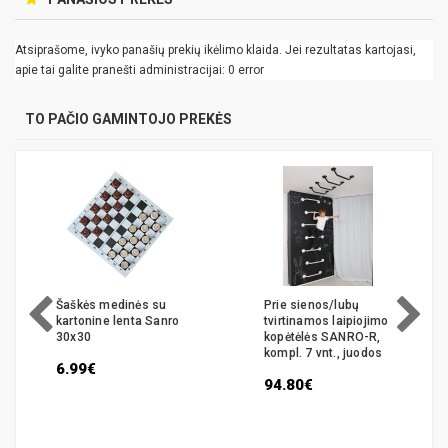
Atsiprašome, ivyko panašių prekių ikėlimo klaida. Jei rezultatas kartojasi,
apie tai galite pranešti administracijai: 0 error
TO PAČIO GAMINTOJO PREKĖS
Šaškės medinės su
Prie sienos/lubų
kartonine lenta Sanro
tvirtinamos laipiojimo
30x30
kopėtėlės SANRO-R,
kompl. 7 vnt., juodos
6.99€
94.80€