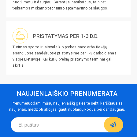
nuo 2 metų ir daugiau. Garantijai pasibaigus, taip pat
teikiamos mokamo techninio aptarnavimo paslaugos.
PRISTATYMAS PER 1-3 D.D.
Turimas sporto ir laisvalaikio prekes savo arba tiekėjų
esančiuose sandėliuose pristatysime per 1-3 darbo dienas
visoje Lietuvoje. Kai kurių prekių pristatymo terminai gali
skirtis.
NAUJIENLAIŠKIO PRENUMERATA
Prenumeruodami mūsų naujienlaiškį galėsite sekti karščiausias
naujienas, medžioti akcijas, gauti nuolaidų kodus bei dar daugiau.