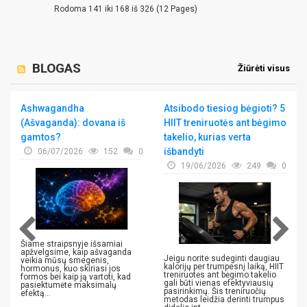
Rodoma 141 iki 168 iš 326 (12 Pages)
BLOGAS
Žiūrėti visus
Ashwagandha
Atsibodo tiesiog bėgioti? 5
(Ašvaganda): dovana iš
HIIT treniruotės ant bėgimo
gamtos?
takelio, kurias verta
išbandyti
06/07/2026
152
0
19/06/2026
249
0
Šiame straipsnyje išsamiai
apžvelgsime, kaip ašvaganda
Jeigu norite sudeginti daugiau
veikia mūsų smegenis,
kalorijų per trumpesnį laiką, HIIT
hormonus, kuo skiriasi jos
treniruotės ant bėgimo takelio
formos bei kaip ją vartoti, kad
gali būti vienas efektyviausių
pasiektumėte maksimalų
pasirinkimų. Šis treniruočių
efektą...
metodas leidžia derinti trumpus