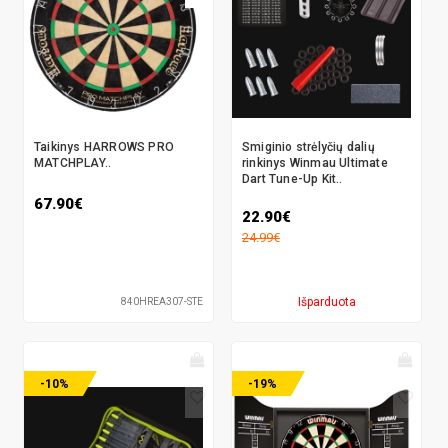
Taikinys HARROWS PRO
Smiginio strėlyčių dalių
MATCHPLAY..
rinkinys Winmau Ultimate
Dart Tune-Up Kit..
67.90€
22.90€
24.99€
Išparduota
840HREA307-STE
-10%
-19%