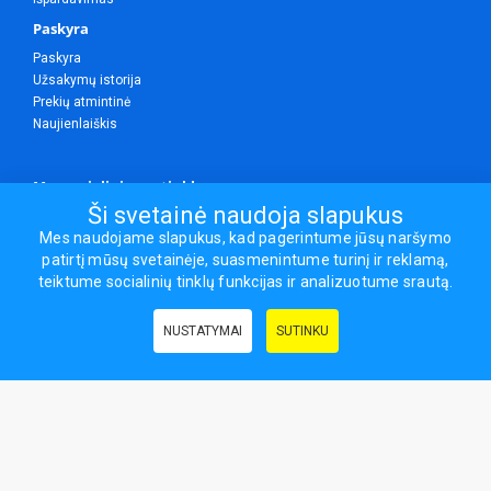
Paskyra
Paskyra
Užsakymų istorija
Prekių atmintinė
Naujienlaiškis
Mes socialiniuose tinkluose
Ši svetainė naudoja slapukus
Mes naudojame slapukus, kad pagerintume jūsų naršymo
patirtį mūsų svetainėje, suasmenintume turinį ir reklamą,
Visos teisės saugomos.
teiktume socialinių tinklų funkcijas ir analizuotume srautą.
Sporto ir laisvalaikio prekės, maisto papildai - erasportas.lt © 2026
NUSTATYMAI
SUTINKU
Naudingos nuorodos:
Prekės grožiui ir sveikatai
|
Civilinis draudimas