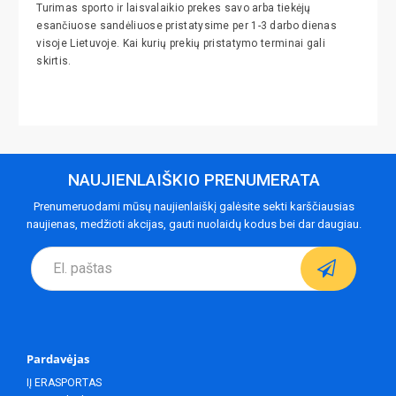
Turimas sporto ir laisvalaikio prekes savo arba tiekėjų
esančiuose sandėliuose pristatysime per 1-3 darbo dienas
visoje Lietuvoje. Kai kurių prekių pristatymo terminai gali
skirtis.
NAUJIENLAIŠKIO PRENUMERATA
Prenumeruodami mūsų naujienlaiškį galėsite sekti karščiausias
naujienas, medžioti akcijas, gauti nuolaidų kodus bei dar daugiau.
Pardavėjas
IĮ ERASPORTAS