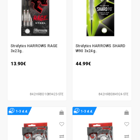
Strėlytės HARROWS RAGE
Strėlytės HARROWS SHARD
3x23g..
W90 3x24g..
13.90€
44.99€
842HRBD1089423-STE
842HRBD84924-STE
1-3 d.d.
1-3 d.d.