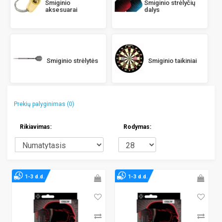
Smiginio strėlyčių
Smiginio
dalys
aksesuarai
Smiginio strėlytės
Smiginio taikiniai
Prekių palyginimas (0)
Rikiavimas:
Rodymas:
1-3 d.d.
1-3 d.d.