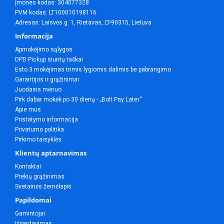
Įmones kodas: 304077328
PVM kodas: LT100010198116
Adresas: Laisvės g. 1, Rietavas, LT-90315, Lietuva
Informacija
Apmokėjimo sąlygos
DPD Pickup siuntų taškai
Esto 3 mokėjimas trimis lygiomis dalimis be pabrangimo
Garantijos ir grąžinimai
Juodasis mėnuo
Pirk dabar mokėk po 30 dienų - „Bolt Pay Later“
Apie mus
Pristatymo informacija
Privatumo politika
Pirkimo taisyklės
Klientų aptarnavimas
Kontaktai
Prekių grąžinimas
Svetainės žemėlapis
Papildomai
Gamintojai
Išpardavimas