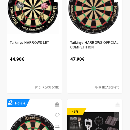
Taikinys HARROWS LET..
Taikinys HARROWS OFFICIAL
COMPETITION..
44.90€
47.90€
840HREA376-STE
840HREA308-STE
1-3 d.d.
-8%