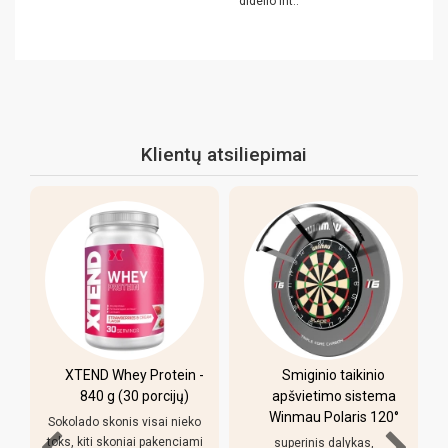
didelio int..
Klientų atsiliepimai
XTEND Whey Protein -
Smiginio taikinio
Pu
840 g (30 porcijų)
apšvietimo sistema
Winmau Polaris 120°
(21
Sokolado skonis visai nieko
toks, kiti skoniai pakenciami
superinis dalykas,