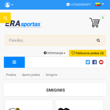
+37065909477
0
Informacija
Patikusios prekės (0)
Pradžia
Sporto prekės
Smiginis
SMIGINIS