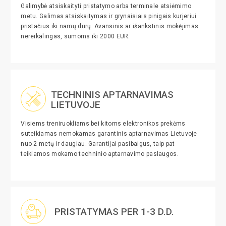
Galimybė atsiskaityti pristatymo arba terminale atsiėmimo
metu. Galimas atsiskaitymas ir grynaisiais pinigais kurjeriui
pristačius iki namų durų. Avansinis ar išankstinis mokėjimas
nereikalingas, sumoms iki 2000 EUR.
TECHNINIS APTARNAVIMAS
LIETUVOJE
Visiems treniruokliams bei kitoms elektronikos prekėms
suteikiamas nemokamas garantinis aptarnavimas Lietuvoje
nuo 2 metų ir daugiau. Garantijai pasibaigus, taip pat
teikiamos mokamo techninio aptarnavimo paslaugos.
PRISTATYMAS PER 1-3 D.D.