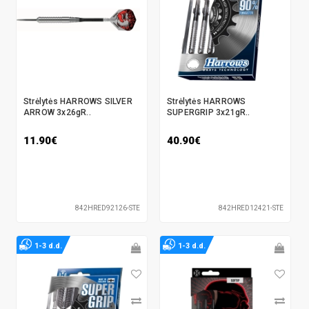
Strėlytės HARROWS SILVER
Strėlytės HARROWS
ARROW 3x26gR..
SUPERGRIP 3x21gR..
11.90€
40.90€
842HRED92126-STE
842HRED12421-STE
1-3 d.d.
1-3 d.d.