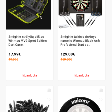
Smiginio strėlyčių dėklas
Smiginio taikinio rinkinys
Winmau MVG Sport Edition
namelis Winmau Black Ash
Dart Case..
Profesional Dart se..
17.99€
129.00€
19.99€
159.00€
Išparduota
Išparduota