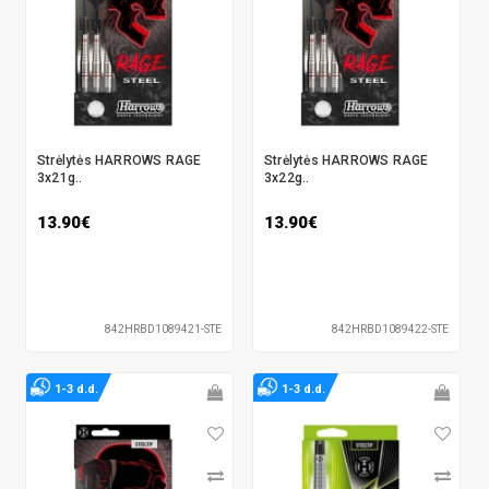
Strėlytės HARROWS RAGE
Strėlytės HARROWS RAGE
3x21g..
3x22g..
13.90€
13.90€
842HRBD1089421-STE
842HRBD1089422-STE
1-3 d.d.
1-3 d.d.