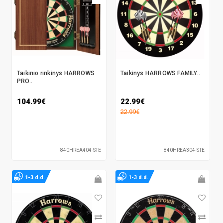
Taikinio rinkinys HARROWS
Taikinys HARROWS FAMILY..
PRO..
104.99€
22.99€
22.99€
840HREA404-STE
840HREA304-STE
1-3 d.d.
1-3 d.d.