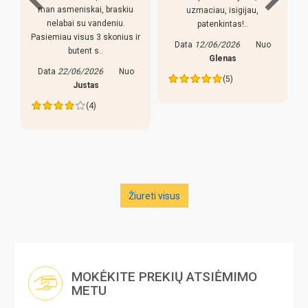
man asmeniskai, braskiu
uzmaciau, isigijau,
nelabai su vandeniu.
patenkintas!..
Pirk
Pasiemiau visus 3 skonius ir
reguliuo
Data
12/06/2026
Nuo
butent s..
dalykas,
Glenas
yra ke
Data
22/06/2026
Nuo
(5)
lazdos 
Justas
(4)
Data
2
Žiureti visus
MOKĖKITE PREKIŲ ATSIĖMIMO
METU