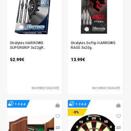
Strėlytės HARROWS
Strėlytės Softip HARROWS
SUPERGRIP 3x22gR..
RAGE 3x20g..
52.99€
13.99€
842HRED12422-STE
841HRDD13636-STE
1-3 d.d.
1-3 d.d.
-0%