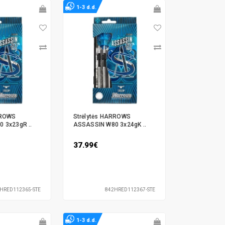
1-3 d.d.
RROWS
Strėlytės HARROWS
 3x23gR ..
ASSASSIN W80 3x24gK ..
37.99€
HRED112365-STE
842HRED112367-STE
1-3 d.d.