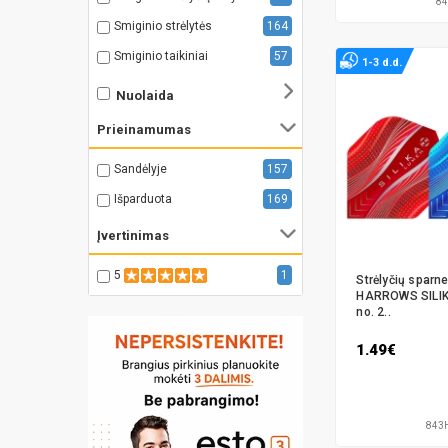
84
Smiginio strėlytės
164
Smiginio taikiniai
57
1-3 d.d.
Nuolaida
Prieinamumas
Sandėlyje
157
Išparduota
169
Įvertinimas
5
1
Strėlyčių sparne
HARROWS SILI
no. 2..
1.49€
843