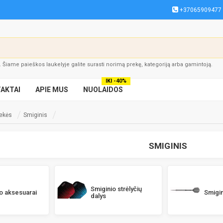
+37065909477
į. Šiame paieškos laukelyje galite surasti norimą prekę, kategoriją arba gamintoją.
IKI -40%
AKTAI
APIE MUS
NUOLAIDOS
rekės
Smiginis
SMIGINIS
Smiginio strėlyčių
o aksesuarai
Smigin
dalys