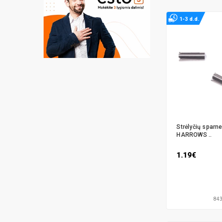
1-3 d.d.
Strėlyčių sparn
HARROWS ..
1.19€
84