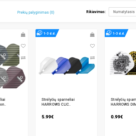
Rikiavimas:
Prekių palyginimas (0)
1-3 d.d.
1-3 d.d.
liai
Strėlyčių sparneliai
Strėlyčių sparn
n..
HARROWS CLIC..
HARROWS DIM
5.99€
0.99€