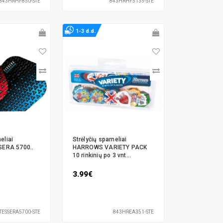
843HRHF850-STE
843HRHF5135-STE
1-3 d.d.
eliai
Strėlyčių sparneliai
ERA 5700..
HARROWS VARIETY PACK
10 rinkinių po 3 vnt...
3.99€
TESSERA5700-STE
843HREA351-STE