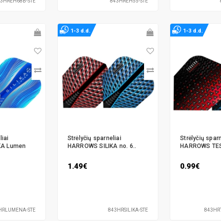
3HREH68B-STE
843HREH55-STE
1-3 d.d.
1-3 d.d.
liai
Strėlyčių sparneliai
Strėlyčių sparn
KA Lumen
HARROWS SILIKA no. 6..
HARROWS TES
1.49€
0.99€
HRLUMENA-STE
843HRSILIKA-STE
843HR