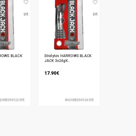
RROWS BLACK
Strėlytės HARROWS BLACK
.
JACK 3x24gK..
17.90€
2HRED90122-STE
842HRED90124-STE