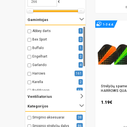
€
Gamintojas
1-3 d.d.
Abbey darts
1
Bex Sport
2
Buffalo
1
Engelhart
2
Garlando
4
Harrows
161
Karella
2
Strėlyčių sparne
Reddragon
11
HARROWS QUA
Ventiliatorius
UNICORN
56
1.19€
Kategorijos
Winmau
76
XQ Max
9
Smiginio aksesuarai
38
Insportline
1
Smiginio strėlyčių dalys
86