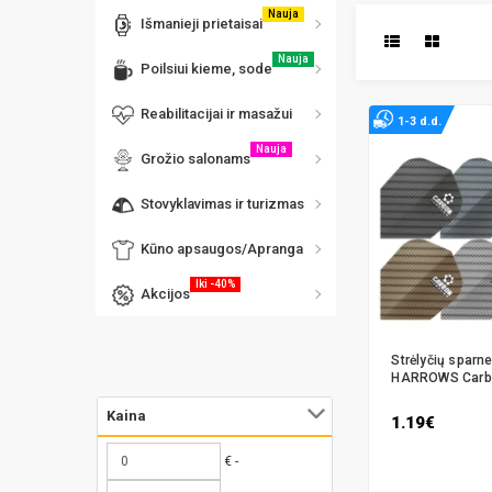
Nauja
Išmanieji prietaisai
Nauja
Poilsiui kieme, sode
Reabilitacijai ir masažui
1-3 d.d.
Nauja
Grožio salonams
Stovyklavimas ir turizmas
Kūno apsaugos/Apranga
Iki -40%
Akcijos
Strėlyčių sparne
HARROWS Carbo
Kaina
1.19€
€ -