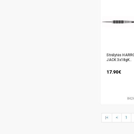
Strėlytės HAR
JACK 3x18gK..
17.90€
842
|<
<
1