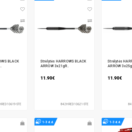
ROWS BLACK
Strėlytės HARROWS BLACK
Strėlytės HA
.
ARROW 3x21gR..
ARROW 3x25g
11.90€
11.90€
HRED10619-STE
842HRED10621-STE
84
1-3 d.d.
1-3 d.d.