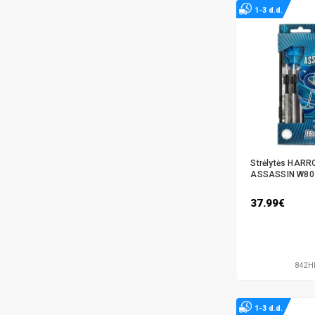
1-3 d.d.
Strėlytės HAR
ASSASSIN W80 
37.99€
842H
1-3 d.d.