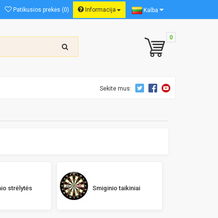
Patikusios prekės (0)
Informacija
Kalba
0
Sekite mus:
io strėlytės
Smiginio taikiniai