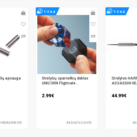
1-3 d.d.
1-3 d.d.
elių apsauga
Strėlyčių sparnelkių dėklas
Strėlytės HA
UNICORN Fligtmate ..
ASSASSIN HEA
2.99€
44.99€
3HREA309B-STE
843UN76120-STE
84