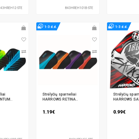
843HREH12-STE
843HREH101B-STE
1-3 d.d.
1-3 d.d.
liai
Strėlyčių sparneliai
Strėlyčių sparn
NTUM..
HARROWS RETINA..
HARROWS SA
1.19€
0.99€