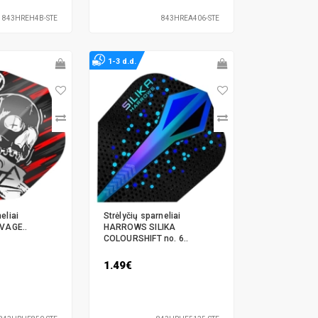
843HREH4B-STE
843HREA406-STE
1-3 d.d.
eliai
Strėlyčių sparneliai
VAGE..
HARROWS SILIKA
COLOURSHIFT no. 6..
1.49€