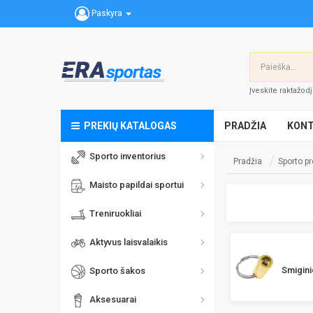
Paskyra
Įveskite raktažod
PREKIŲ KATALOGAS
PRADŽIA
KONT
Sporto inventorius
Pradžia
Sporto p
Maisto papildai sportui
Treniruokliai
Aktyvus laisvalaikis
Smigini
Sporto šakos
Aksesuarai