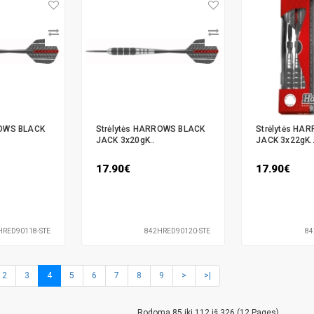
ROWS BLACK
Strėlytės HARROWS BLACK
Strėlytės HA
JACK 3x20gK..
JACK 3x22gK.
17.90€
17.90€
HRED90118-STE
842HRED90120-STE
84
2
3
4
5
6
7
8
9
>
>|
Rodoma 85 iki 112 iš 326 (12 Pages)