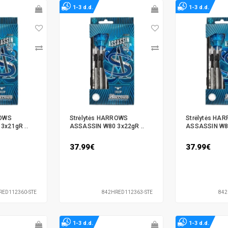
1-3 d.d.
1-3 d.d.
ROWS
Strėlytės HARROWS
Strėlytės HA
3x21gR ..
ASSASSIN W80 3x22gR ..
ASSASSIN W80
37.99€
37.99€
RED112360-STE
842HRED112363-STE
842
1-3 d.d.
1-3 d.d.