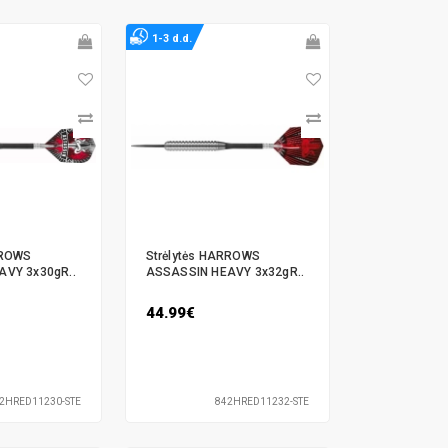
1-3 d.d.
RROWS
Strėlytės HARROWS
VY 3x30gR..
ASSASSIN HEAVY 3x32gR..
44.99€
2HRED11230-STE
842HRED11232-STE