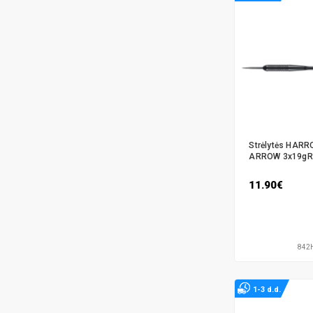
Strėlytės HAR
ARROW 3x19gR.
11.90€
842
1-3 d.d.