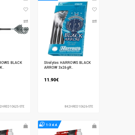
RROWS BLACK
Strėlytės HARROWS BLACK
K..
ARROW 3x26gR..
11.90€
2HRED10625-STE
842HRED10626-STE
1-3 d.d.