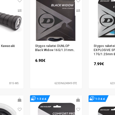
s Kawasaki
Stygos raketei DUNLOP
Stygos raket
Black Widow 16G/1.31mm..
EXPLOSIVE S
17G/1.25mm B
6.90€
7.99€
B15-MS
623DN624849-STE
623
1-3 d.d.
1-3 d.d.