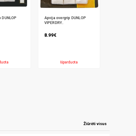
ip DUNLOP
Apvija overgrip DUNLOP
VIPERDRY..
8.99€
duota
Išparduota
Žiūrėti visus