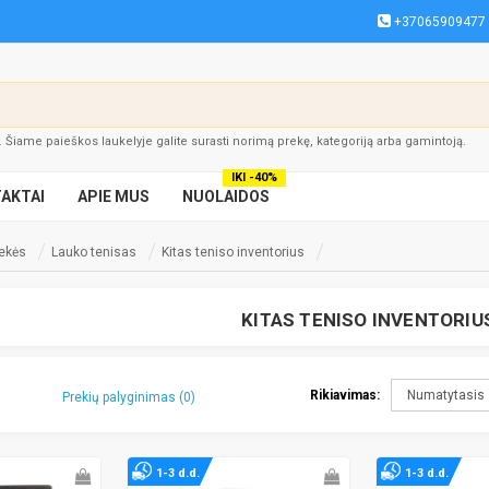
+37065909477
į. Šiame paieškos laukelyje galite surasti norimą prekę, kategoriją arba gamintoją.
IKI -40%
AKTAI
APIE MUS
NUOLAIDOS
rekės
Lauko tenisas
Kitas teniso inventorius
KITAS TENISO INVENTORIU
Rikiavimas:
Prekių palyginimas (0)
1-3 d.d.
1-3 d.d.