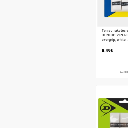
Teniso raketės v
DUNLOP VIPER
overgrip, white..
8.49€
623D