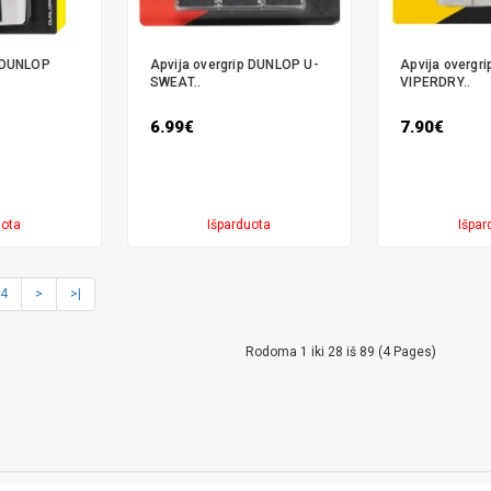
p DUNLOP
Apvija overgrip DUNLOP U-
Apvija overgr
SWEAT..
VIPERDRY..
6.99€
7.90€
uota
Išparduota
Išpar
4
>
>|
Rodoma 1 iki 28 iš 89 (4 Pages)