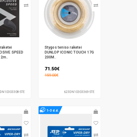
raketei
Stygos teniso raketei
OSIVE SPEED
DUNLOP ICONIC TOUCH 17G
2m..
200M..
71.50€
159.00€
DN10303308-STE
623DN10303369-STE
1-3 d.d.