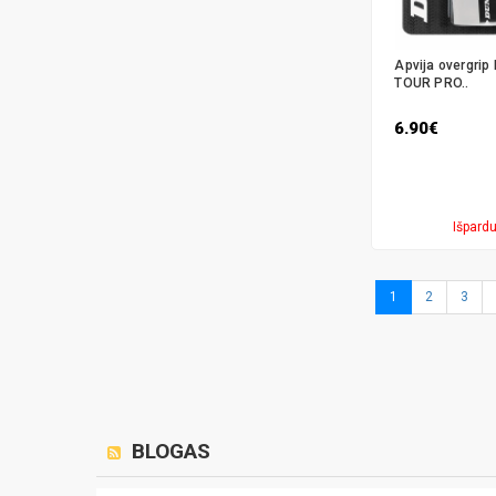
Apvija overgri
TOUR PRO..
6.90€
Išpard
1
2
3
BLOGAS