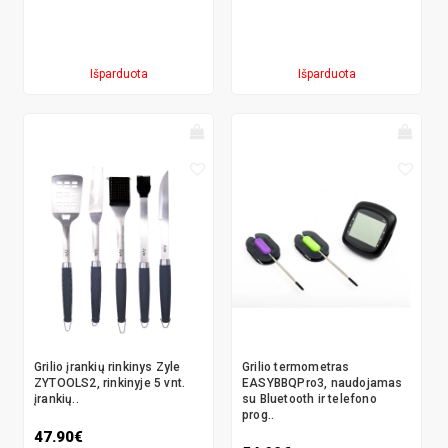
Išparduota
Išparduota
Grilio įrankių rinkinys Zyle
Grilio termometras
ZYTOOLS2, rinkinyje 5 vnt.
EASYBBQPro3, naudojamas
įrankių..
su Bluetooth ir telefono
prog..
47.90€