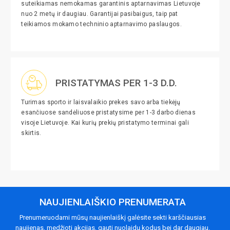
suteikiamas nemokamas garantinis aptarnavimas Lietuvoje
nuo 2 metų ir daugiau. Garantijai pasibaigus, taip pat
teikiamos mokamo techninio aptarnavimo paslaugos.
PRISTATYMAS PER 1-3 D.D.
Turimas sporto ir laisvalaikio prekes savo arba tiekėjų
esančiuose sandėliuose pristatysime per 1-3 darbo dienas
visoje Lietuvoje. Kai kurių prekių pristatymo terminai gali
skirtis.
NAUJIENLAIŠKIO PRENUMERATA
Prenumeruodami mūsų naujienlaiškį galėsite sekti karščiausias
naujienas, medžioti akcijas, gauti nuolaidų kodus bei dar daugiau.