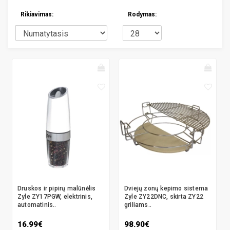
Rikiavimas:
Rodymas:
Druskos ir pipirų malūnėlis
Dviejų zonų kepimo sistema
Zyle ZY17PGW, elektrinis,
Zyle ZY22DNC, skirta ZY22
automatinis..
griliams..
16.99€
98.90€