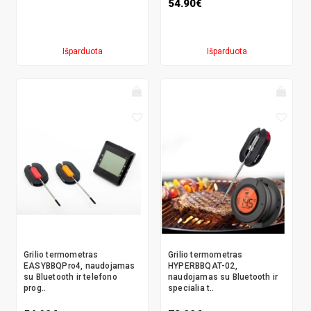
54.90€
Išparduota
Išparduota
Grilio termometras
Grilio termometras
EASYBBQPro4, naudojamas
HYPERBBQAT-02,
su Bluetooth ir telefono
naudojamas su Bluetooth ir
prog..
specialia t..