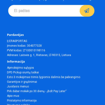
Pardavėjas
IĮ ERASPORTAS
Įmones kodas: 304077328
PVM kodas: LT100010198116
Adresas: Laisvės g. 1, Rietavas, LT-90315, Lietuva
Informacija
Apmokėjimo sąlygos
DPD Pickup siuntų taškai
Esto 3 mokėjimas trimis lygiomis dalimis be pabrangimo
Garantijos ir grąžinimai
Juodasis mėnuo
Pirk dabar mokėk po 30 dienų - „Bolt Pay Later“
Apie mus
Pristatymo informacija