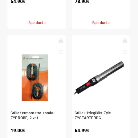
54.90€
78.90€
Išparduota
Išparduota
Grilio termometro zondai
Grilio uždegiklis Zyle
ZYPROBE, 2 vnt ..
ZYSTARTERDG..
19.00€
64.99€