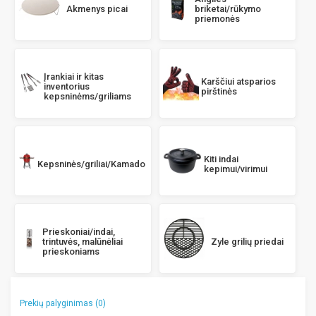
Akmenys picai
briketai/rūkymo
priemonės
Įrankiai ir kitas
Karščiui atsparios
inventorius
pirštinės
kepsninėms/griliams
Kiti indai
Kepsninės/griliai/Kamado
kepimui/virimui
Prieskoniai/indai,
trintuvės, malūnėliai
Zyle grilių priedai
prieskoniams
Prekių palyginimas (0)