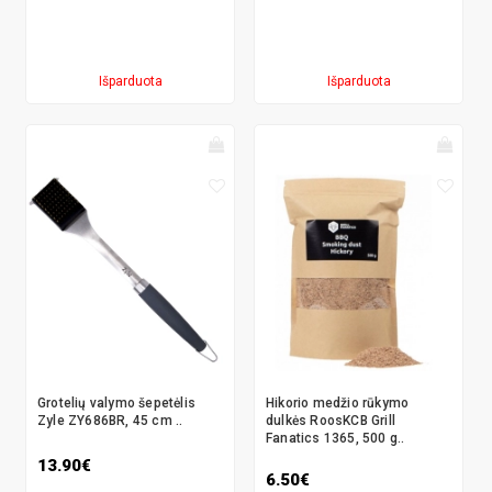
Išparduota
Išparduota
Grotelių valymo šepetėlis
Hikorio medžio rūkymo
Zyle ZY686BR, 45 cm ..
dulkės RoosKCB Grill
Fanatics 1365, 500 g..
13.90€
6.50€