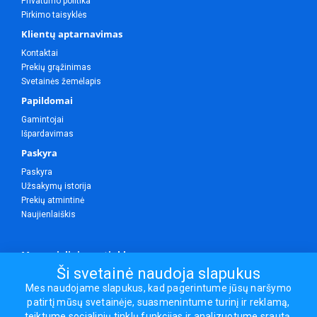
Privatumo politika
Pirkimo taisyklės
Klientų aptarnavimas
Kontaktai
Prekių grąžinimas
Svetainės žemėlapis
Papildomai
Gamintojai
Išpardavimas
Paskyra
Paskyra
Užsakymų istorija
Prekių atmintinė
Naujienlaiškis
Mes socialiniuose tinkluose
Ši svetainė naudoja slapukus
Mes naudojame slapukus, kad pagerintume jūsų naršymo
patirtį mūsų svetainėje, suasmenintume turinį ir reklamą,
Visos teisės saugomos.
teiktume socialinių tinklų funkcijas ir analizuotume srautą.