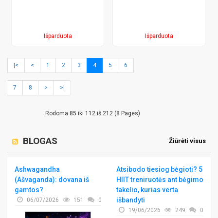
Išparduota
Išparduota
|<
<
1
2
3
4
5
6
7
8
>
>|
Rodoma 85 iki 112 iš 212 (8 Pages)
BLOGAS
Žiūrėti visus
Ashwagandha
Atsibodo tiesiog bėgioti? 5
(Ašvaganda): dovana iš
HIIT treniruotės ant bėgimo
gamtos?
takelio, kurias verta
išbandyti
06/07/2026
151
0
19/06/2026
249
0