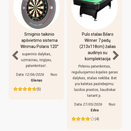
-
Smiginio taikinio
Pulo stalas Bilaro
apšvietimo sistema
Winner 7 pėdų
Winmau Polaris 120°
(213x118cm) žalias
o
audinys su
i
superinis dalykas,
komplektacija
uzmaciau, isigijau,
patenkintas!..
Pirkiniu patenkintas,
r
reguliuojamso kojeles geras
Data
12/06/2026
Nuo
dalykas, stalas nekliba. Bet
Glenas
yra keletas pastebejimu:
(5)
lazdos prastos, liaudiskai
tariant p..
Data
27/05/2026
Nuo
Edva
(4)