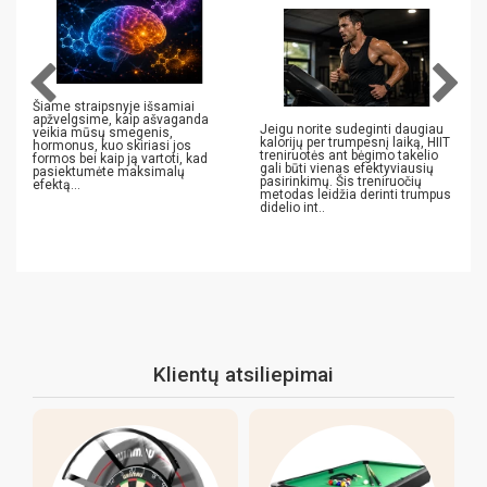
Šiame straipsnyje išsamiai
apžvelgsime, kaip ašvaganda
Jeigu norite sudeginti daugiau
veikia mūsų smegenis,
kalorijų per trumpesnį laiką, HIIT
hormonus, kuo skiriasi jos
treniruotės ant bėgimo takelio
formos bei kaip ją vartoti, kad
gali būti vienas efektyviausių
pasiektumėte maksimalų
pasirinkimų. Šis treniruočių
efektą...
metodas leidžia derinti trumpus
didelio int..
Klientų atsiliepimai