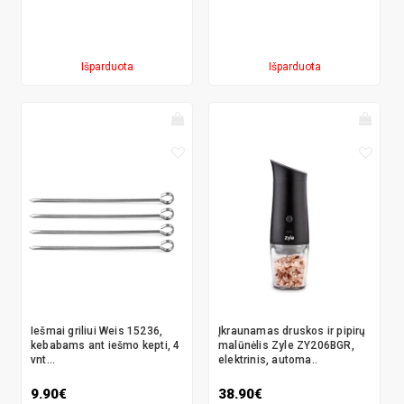
Išparduota
Išparduota
Iešmai griliui Weis 15236,
Įkraunamas druskos ir pipirų
kebabams ant iešmo kepti, 4
malūnėlis Zyle ZY206BGR,
vnt...
elektrinis, automa..
9.90€
38.90€