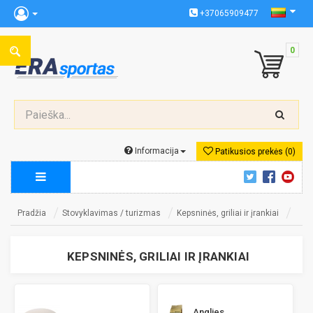
+37065909477
0
Informacija
Patikusios prekės (0)
Pradžia
Stovyklavimas / turizmas
Kepsninės, griliai ir įrankiai
KEPSNINĖS, GRILIAI IR ĮRANKIAI
Anglies