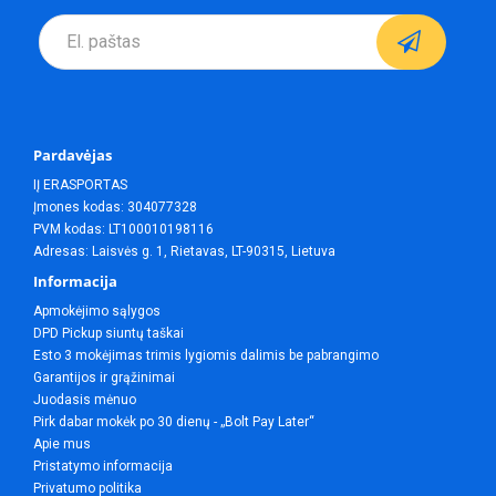
Pardavėjas
IĮ ERASPORTAS
Įmones kodas: 304077328
PVM kodas: LT100010198116
Adresas: Laisvės g. 1, Rietavas, LT-90315, Lietuva
Informacija
Apmokėjimo sąlygos
DPD Pickup siuntų taškai
Esto 3 mokėjimas trimis lygiomis dalimis be pabrangimo
Garantijos ir grąžinimai
Juodasis mėnuo
Pirk dabar mokėk po 30 dienų - „Bolt Pay Later“
Apie mus
Pristatymo informacija
Privatumo politika