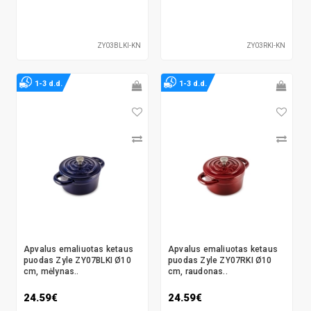
ZY03BLKI-KN
ZY03RKI-KN
1-3 d.d.
1-3 d.d.
Apvalus emaliuotas ketaus
Apvalus emaliuotas ketaus
puodas Zyle ZY07BLKI Ø10
puodas Zyle ZY07RKI Ø10
cm, mėlynas..
cm, raudonas..
24.59€
24.59€