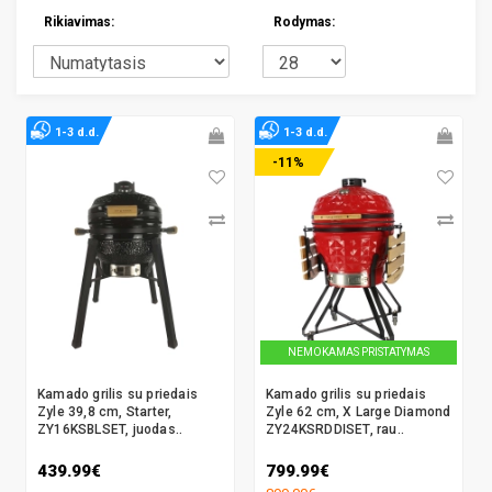
Rikiavimas:
Rodymas:
1-3 d.d.
1-3 d.d.
-11%
NEMOKAMAS PRISTATYMAS
Kamado grilis su priedais
Kamado grilis su priedais
Zyle 39,8 cm, Starter,
Zyle 62 cm, X Large Diamond
ZY16KSBLSET, juodas..
ZY24KSRDDISET, rau..
439.99€
799.99€