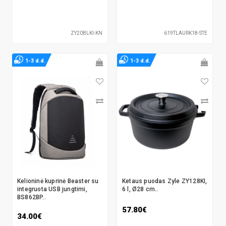
ZY20BLKI-KN
619TLAURK18-STE
1-3 d.d.
1-3 d.d.
Kelioninė kuprinė Beaster su
Ketaus puodas Zyle ZY128KI,
integruota USB jungtimi,
6 l, Ø28 cm..
BS862BP..
57.80€
34.00€