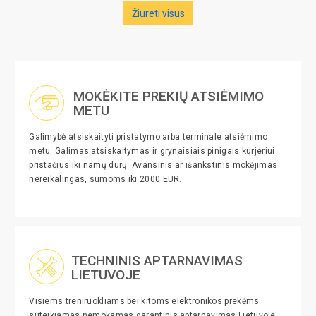
Žiureti visus
MOKĖKITE PREKIŲ ATSIĖMIMO
METU
Galimybė atsiskaityti pristatymo arba terminale atsiėmimo
metu. Galimas atsiskaitymas ir grynaisiais pinigais kurjeriui
pristačius iki namų durų. Avansinis ar išankstinis mokėjimas
nereikalingas, sumoms iki 2000 EUR.
TECHNINIS APTARNAVIMAS
LIETUVOJE
Visiems treniruokliams bei kitoms elektronikos prekėms
suteikiamas nemokamas garantinis aptarnavimas Lietuvoje