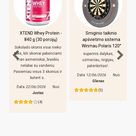
XTEND Whey Protein -
Smiginio taikinio
840 g (30 porcijų)
apšvietimo sistema
Winmau Polaris 120°
Sokolado skonis visai nieko
toks, kiti skoniai pakenciami
superinis dalykas,
man asmeniskai, braskiu
uzmaciau, isigijau,
nelabai su vandeniu.
patenkintas!..
Pasiemiau visus 3 skonius ir
regu
Data
12/06/2026
Nuo
butent s..
daly
Glenas
yr
Data
22/06/2026
Nuo
(5)
laz
Justas
(4)
Da