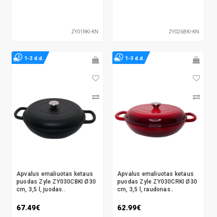
ZY01RKI-KN
ZY026BKI-KN
1-3 d.d.
1-3 d.d.
Apvalus emaliuotas ketaus
Apvalus emaliuotas ketaus
puodas Zyle ZY030CBKI Ø30
puodas Zyle ZY030CRKI Ø30
cm, 3,5 l, juodas..
cm, 3,5 l, raudonas..
67.49€
62.99€