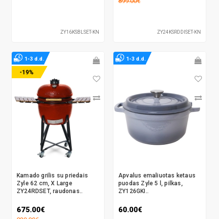
899.00€
ZY16KSBLSET-KN
ZY24KSRDDISET-KN
1-3 d.d.
1-3 d.d.
-19%
Kamado grilis su priedais
Apvalus emaliuotas ketaus
Zyle 62 cm, X Large
puodas Zyle 5 l, pilkas,
ZY24RDSET, raudonas..
ZY126GKI..
675.00€
60.00€