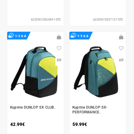
623DN10350441-STE
623DN10337127-STE
1-3 d.d.
1-3 d.d.
Kuprinė DUNLOP SX CLUB..
Kuprinė DUNLOP SX-
PERFORMANCE..
42.99€
59.99€