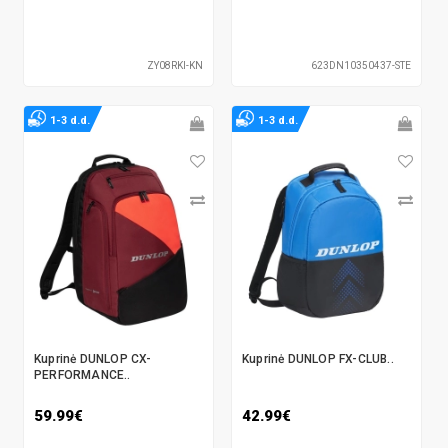
ZY08RKI-KN
623DN10350437-STE
1-3 d.d.
1-3 d.d.
Kuprinė DUNLOP CX-
Kuprinė DUNLOP FX-CLUB..
PERFORMANCE..
59.99€
42.99€