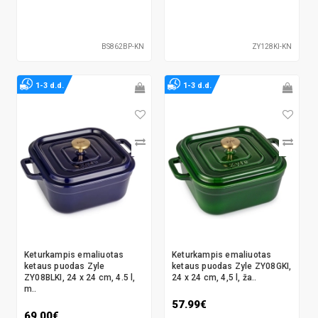
BS862BP-KN
ZY128KI-KN
1-3 d.d.
1-3 d.d.
Keturkampis emaliuotas
Keturkampis emaliuotas
ketaus puodas Zyle
ketaus puodas Zyle ZY08GKI,
ZY08BLKI, 24 x 24 cm, 4.5 l,
24 x 24 cm, 4,5 l, ža..
m..
57.99€
69.00€