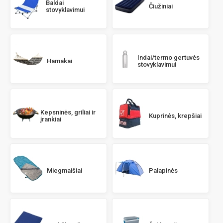
Baldai
Čiužiniai
stovyklavimui
Indai/termo gertuvės
Hamakai
stovyklavimui
Kepsninės, griliai ir
Kuprinės, krepšiai
įrankiai
Miegmaišiai
Palapinės