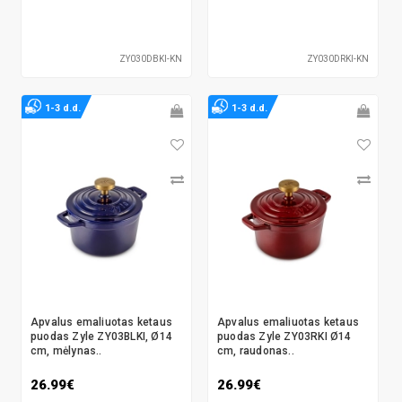
ZY030DBKI-KN
ZY030DRKI-KN
1-3 d.d.
1-3 d.d.
Apvalus emaliuotas ketaus
Apvalus emaliuotas ketaus
puodas Zyle ZY03BLKI, Ø14
puodas Zyle ZY03RKI Ø14
cm, mėlynas..
cm, raudonas..
26.99€
26.99€