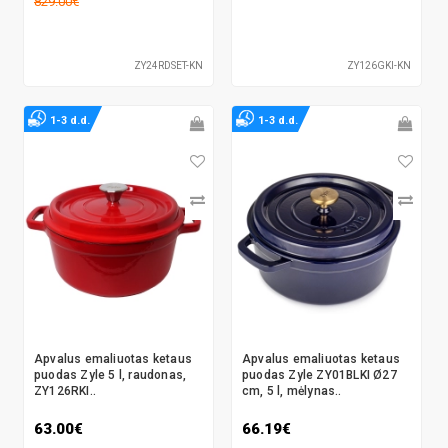
829.00€
ZY24RDSET-KN
ZY126GKI-KN
1-3 d.d.
1-3 d.d.
Apvalus emaliuotas ketaus
Apvalus emaliuotas ketaus
puodas Zyle 5 l, raudonas,
puodas Zyle ZY01BLKI Ø27
ZY126RKI..
cm, 5 l, mėlynas..
63.00€
66.19€