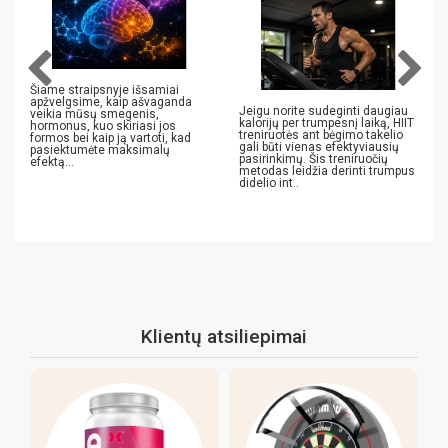
Šiame straipsnyje išsamiai
apžvelgsime, kaip ašvaganda
Jeigu norite sudeginti daugiau
veikia mūsų smegenis,
kalorijų per trumpesnį laiką, HIIT
hormonus, kuo skiriasi jos
treniruotės ant bėgimo takelio
formos bei kaip ją vartoti, kad
gali būti vienas efektyviausių
pasiektumėte maksimalų
pasirinkimų. Šis treniruočių
efektą...
metodas leidžia derinti trumpus
didelio int..
Klientų atsiliepimai