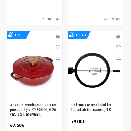
ZY07BLKI-KN
ZY07RKI-KN
1-3 d.d.
1-3 d.d.
Apvalus emaliuotas ketaus
Elektrinis iešmo laikiklis
puodas Zyle ZY20BLKI, Ø26
TasteLab (rotisserie) 18..
cm, 3.2 l, mėlynas..
79.00€
67.50€