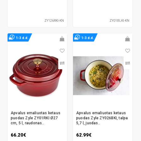
ZY126RKI-KN
ZY01BLKI-KN
1-3 d.d.
1-3 d.d.
Apvalus emaliuotas ketaus
Apvalus emaliuotas ketaus
puodas Zyle ZY01RKI Ø27
puodas Zyle ZY026BKI, talpa
cm, 5 l, raudonas..
5,7 l, juodas..
66.20€
62.99€