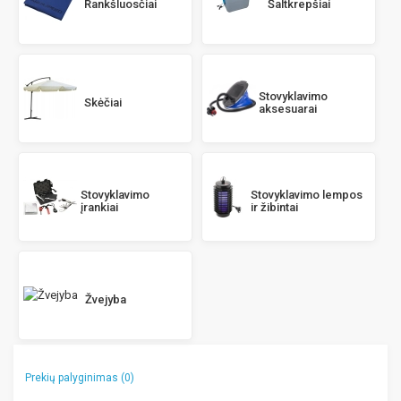
Rankšluosčiai
Šaltkrepšiai
Stovyklavimo
Skėčiai
aksesuarai
Stovyklavimo lempos
Stovyklavimo
ir žibintai
įrankiai
Žvejyba
Prekių palyginimas (0)