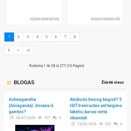
623DN10364029-STE
623DN10364025-STE
1
2
3
4
5
6
7
8
9
>
>|
Rodoma 1 iki 28 iš 277 (10 Pages)
BLOGAS
Žiūrėti visus
Ashwagandha
Atsibodo tiesiog bėgioti? 5
(Ašvaganda): dovana iš
HIIT treniruotės ant bėgimo
gamtos?
takelio, kurias verta
išbandyti
06/07/2026
157
0
19/06/2026
251
0