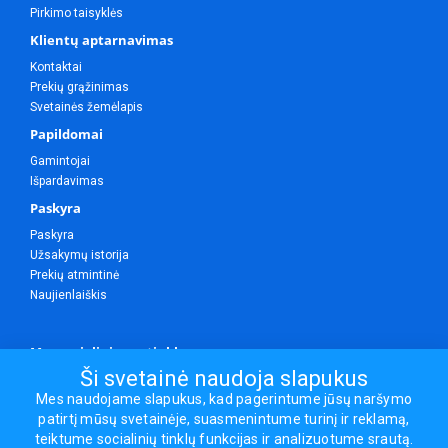
Pirkimo taisyklės
Klientų aptarnavimas
Kontaktai
Prekių grąžinimas
Svetainės žemėlapis
Papildomai
Gamintojai
Išpardavimas
Paskyra
Paskyra
Užsakymų istorija
Prekių atmintinė
Naujienlaiškis
Mes socialiniuose tinkluose
Ši svetainė naudoja slapukus
Mes naudojame slapukus, kad pagerintume jūsų naršymo
patirtį mūsų svetainėje, suasmenintume turinį ir reklamą,
Visos teisės saugomos.
teiktume socialinių tinklų funkcijas ir analizuotume srautą.