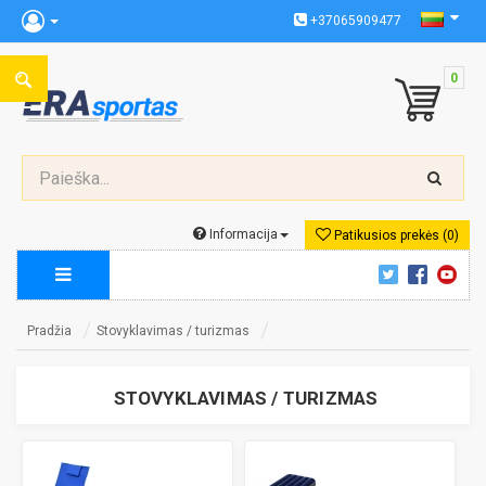
+37065909477
0
Informacija
Patikusios prekės (0)
Pradžia
Stovyklavimas / turizmas
STOVYKLAVIMAS / TURIZMAS