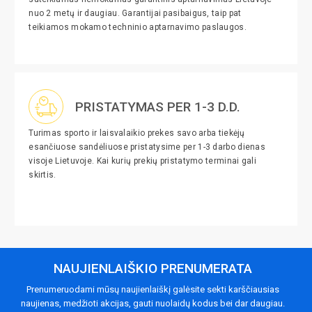
nuo 2 metų ir daugiau. Garantijai pasibaigus, taip pat
teikiamos mokamo techninio aptarnavimo paslaugos.
PRISTATYMAS PER 1-3 D.D.
Turimas sporto ir laisvalaikio prekes savo arba tiekėjų
esančiuose sandėliuose pristatysime per 1-3 darbo dienas
visoje Lietuvoje. Kai kurių prekių pristatymo terminai gali
skirtis.
NAUJIENLAIŠKIO PRENUMERATA
Prenumeruodami mūsų naujienlaiškį galėsite sekti karščiausias
naujienas, medžioti akcijas, gauti nuolaidų kodus bei dar daugiau.