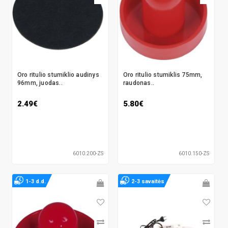
Oro ritulio stumiklio audinys
Oro ritulio stumiklis 75mm,
96mm, juodas..
raudonas..
2.49€
5.80€
6010.200-ZS
6010.150-ZS
1-3 d.d.
2-3 savaitės