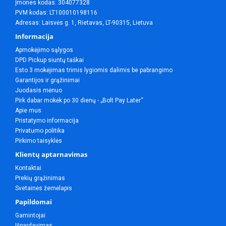
Įmones kodas: 304077328
PVM kodas: LT100010198116
Adresas: Laisvės g. 1, Rietavas, LT-90315, Lietuva
Informacija
Apmokėjimo sąlygos
DPD Pickup siuntų taškai
Esto 3 mokėjimas trimis lygiomis dalimis be pabrangimo
Garantijos ir grąžinimai
Juodasis mėnuo
Pirk dabar mokėk po 30 dienų - „Bolt Pay Later“
Apie mus
Pristatymo informacija
Privatumo politika
Pirkimo taisyklės
Klientų aptarnavimas
Kontaktai
Prekių grąžinimas
Svetainės žemėlapis
Papildomai
Gamintojai
Išpardavimas