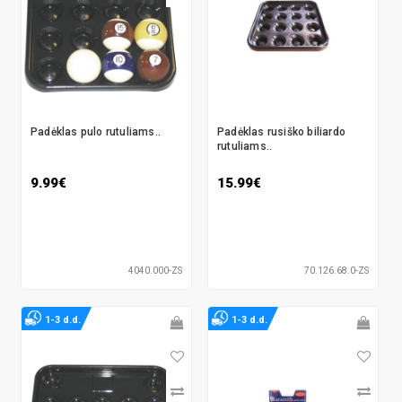
Padėklas pulo rutuliams..
Padėklas rusiško biliardo
rutuliams..
9.99€
15.99€
4040.000-ZS
70.126.68.0-ZS
1-3 d.d.
1-3 d.d.