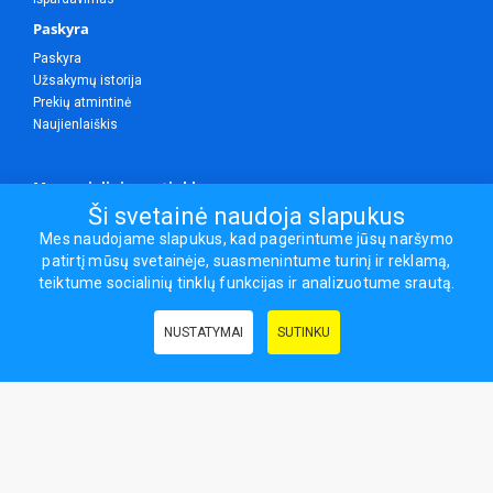
Paskyra
Paskyra
Užsakymų istorija
Prekių atmintinė
Naujienlaiškis
Mes socialiniuose tinkluose
Ši svetainė naudoja slapukus
Mes naudojame slapukus, kad pagerintume jūsų naršymo
patirtį mūsų svetainėje, suasmenintume turinį ir reklamą,
Visos teisės saugomos.
teiktume socialinių tinklų funkcijas ir analizuotume srautą.
Sporto ir laisvalaikio prekės, maisto papildai - erasportas.lt © 2026
NUSTATYMAI
SUTINKU
Naudingos nuorodos:
Prekės grožiui ir sveikatai
|
Civilinis draudimas