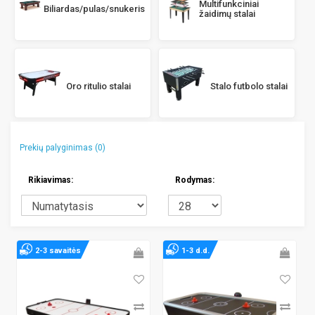
Multifunkciniai
Biliardas/pulas/snukeris
žaidimų stalai
Oro ritulio stalai
Stalo futbolo stalai
Prekių palyginimas (0)
Rikiavimas:
Rodymas:
2-3 savaitės
1-3 d.d.