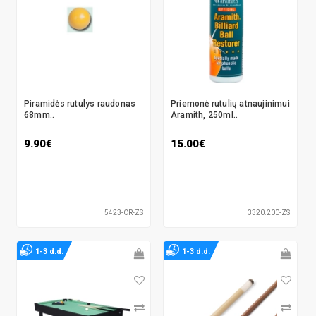
Piramidės rutulys raudonas
Priemonė rutulių atnaujinimui
68mm..
Aramith, 250ml..
9.90€
15.00€
5423-CR-ZS
3320.200-ZS
1-3 d.d.
1-3 d.d.