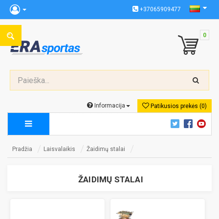
+37065909477
0
Informacija
Patikusios prekės (0)
Pradžia
Laisvalaikis
Žaidimų stalai
ŽAIDIMŲ STALAI