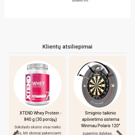
didelio int..
Klientų atsiliepimai
XTEND Whey Protein -
Smiginio taikinio
u
840 g (30 porcijų)
apšvietimo sistema
Winmau Polaris 120°
Sokolado skonis visai nieko
toks, kiti skoniai pakenciami
superinis dalykas,