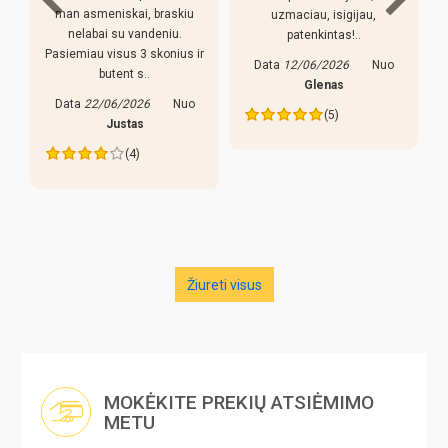
man asmeniskai, braskiu
uzmaciau, isigijau,
nelabai su vandeniu.
patenkintas!..
Pasiemiau visus 3 skonius ir
Data
12/06/2026
Nuo
butent s..
s
Glenas
Data
22/06/2026
Nuo
(5)
Justas
(4)
Žiureti visus
MOKĖKITE PREKIŲ ATSIĖMIMO
METU