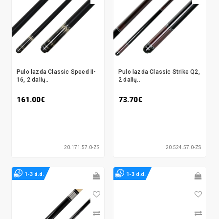
Pulo lazda Classic Speed II-
Pulo lazda Classic Strike Q2,
16, 2 dalių..
2 dalių..
161.00€
73.70€
20.171.57.0-ZS
20.524.57.0-ZS
1-3 d.d.
1-3 d.d.