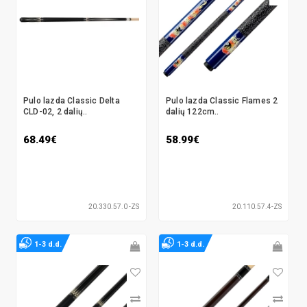
Pulo lazda Classic Delta
Pulo lazda Classic Flames 2
CLD-02, 2 dalių..
dalių 122cm..
68.49€
58.99€
20.330.57.0 -ZS
20.110.57.4-ZS
1-3 d.d.
1-3 d.d.