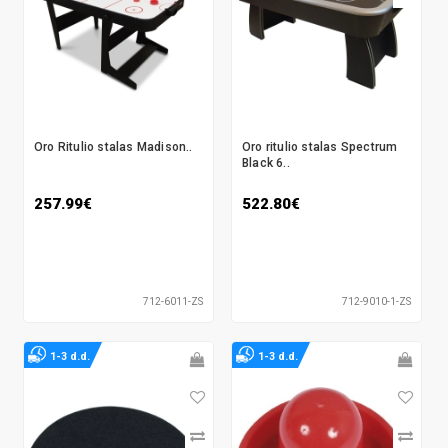
Oro Ritulio stalas Madison..
Oro ritulio stalas Spectrum
Black 6..
257.99€
522.80€
712-6011-ZS
712-9010-1-ZS
1-3 d.d.
1-3 d.d.