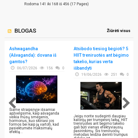
Rodoma 141 iki 168 iš 456 (17 Pages)
BLOGAS
Žiūrėti visus
Ashwagandha
Atsibodo tiesiog bėgioti? 5
(Ašvaganda): dovana iš
HIIT treniruotės ant bėgimo
gamtos?
takelio, kurias verta
išbandyti
06/07/2026
156
0
19/06/2026
251
0
Šiame straipsnyje išsamiai
apžvelgsime, kaip ašvaganda
Jeigu norite sudeginti daugiau
veikia mūsų smegenis,
kalorijų per trumpesnį laiką, HIIT
hormonus, kuo skiriasi jos
treniruotės ant bėgimo takelio
formos bei kaip ją vartoti, kad
gali būti vienas efektyviausių
pasiektumėte maksimalų
pasirinkimų. Šis treniruočių
efektą...
metodas leidžia derinti trumpus