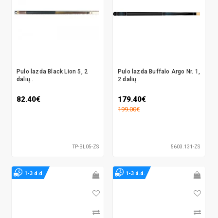
Pulo lazda Black Lion 5, 2
Pulo lazda Buffalo Argo Nr. 1,
dalių..
2 dalių..
82.40€
179.40€
199.00€
TP-BL05-ZS
5603.131-ZS
1-3 d.d.
1-3 d.d.