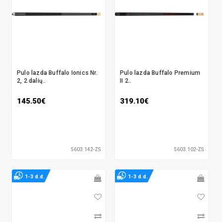
Pulo lazda Buffalo Ionics Nr.
Pulo lazda Buffalo Premium
2, 2 dalių..
II 2..
145.50€
319.10€
5603.142-ZS
5603.102-ZS
1-3 d.d.
1-3 d.d.