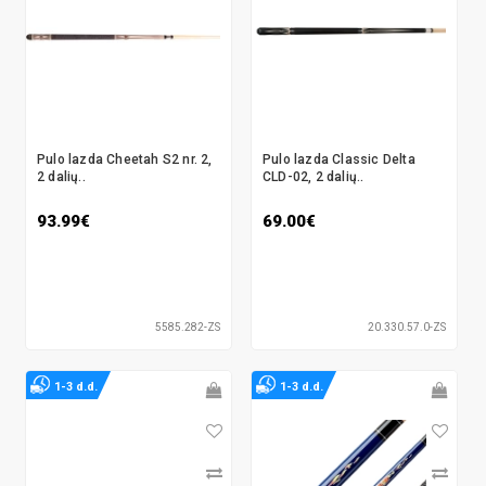
Pulo lazda Cheetah S2 nr. 2,
Pulo lazda Classic Delta
2 dalių..
CLD-02, 2 dalių..
93.99€
69.00€
5585.282-ZS
20.330.57.0-ZS
1-3 d.d.
1-3 d.d.