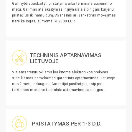
Galimybė atsiskaityti pristatymo arba terminale atsiėmimo
metu. Galimas atsiskaitymas ir grynaisiais pinigais kurjeriui
pristačius iki namų durų. Avansinis ar išankstinis mokėjimas
nereikalingas, sumoms iki 2000 EUR.
TECHNINIS APTARNAVIMAS
LIETUVOJE
Visiems treniruokliams bei kitoms elektronikos prekėms
suteikiamas nemokamas garantinis aptarnavimas Lietuvoje
nuo 2 metų ir daugiau. Garantijai pasibaigus, taip pat
teikiamos mokamo techninio aptarnavimo paslaugos.
PRISTATYMAS PER 1-3 D.D.