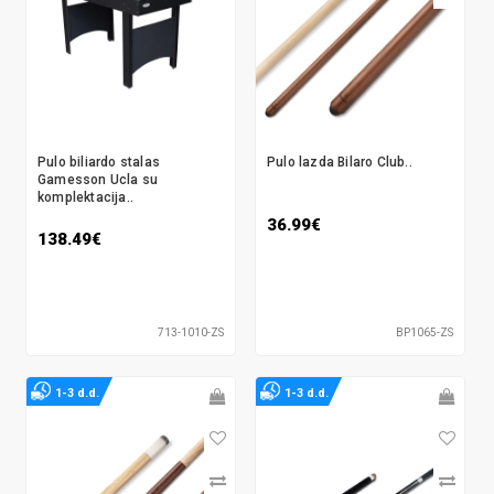
Pulo biliardo stalas
Pulo lazda Bilaro Club..
Gamesson Ucla su
komplektacija..
36.99€
138.49€
713-1010-ZS
BP1065-ZS
1-3 d.d.
1-3 d.d.