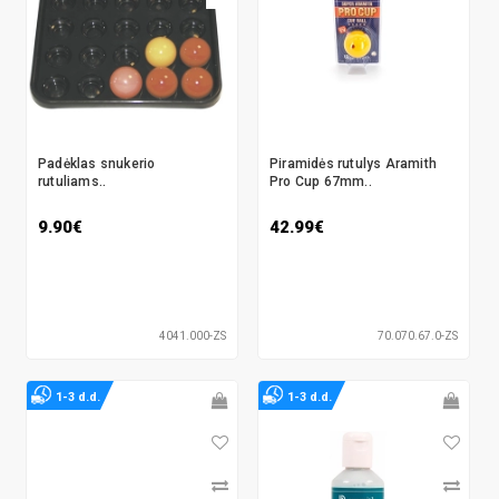
Padėklas snukerio
Piramidės rutulys Aramith
rutuliams..
Pro Cup 67mm..
9.90€
42.99€
4041.000-ZS
70.070.67.0-ZS
1-3 d.d.
1-3 d.d.