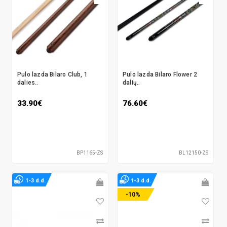
Pulo lazda Bilaro Club, 1
Pulo lazda Bilaro Flower 2
dalies..
dalių..
33.90€
76.60€
BP1165-ZS
BL12150-ZS
1-3 d.d.
1-3 d.d.
-10%