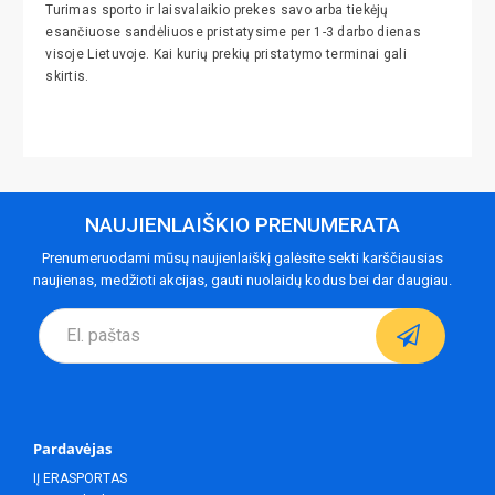
Turimas sporto ir laisvalaikio prekes savo arba tiekėjų
esančiuose sandėliuose pristatysime per 1-3 darbo dienas
visoje Lietuvoje. Kai kurių prekių pristatymo terminai gali
skirtis.
NAUJIENLAIŠKIO PRENUMERATA
Prenumeruodami mūsų naujienlaiškį galėsite sekti karščiausias
naujienas, medžioti akcijas, gauti nuolaidų kodus bei dar daugiau.
Pardavėjas
IĮ ERASPORTAS