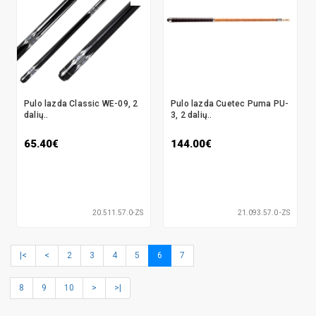
Pulo lazda Classic WE-09, 2
Pulo lazda Cuetec Puma PU-
dalių..
3, 2 dalių..
65.40€
144.00€
20.511.57.0-ZS
21.093.57.0 -ZS
|<
<
2
3
4
5
6
7
8
9
10
>
>|