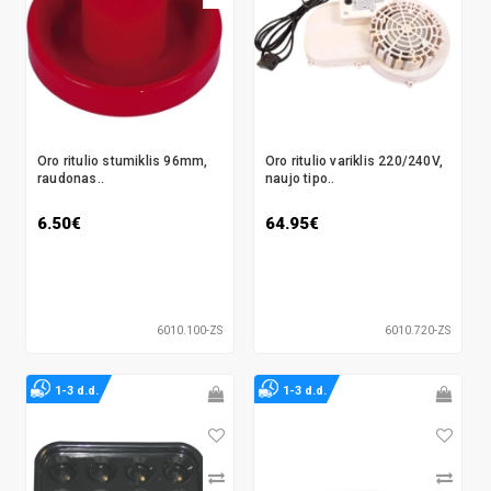
Oro ritulio stumiklis 96mm,
Oro ritulio variklis 220/240V,
raudonas..
naujo tipo..
6.50€
64.95€
6010.100-ZS
6010.720-ZS
1-3 d.d.
1-3 d.d.