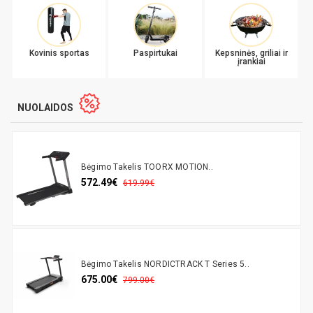
Kovinis sportas
Paspirtukai
Kepsninės, griliai ir
įrankiai
NUOLAIDOS
Bėgimo Takelis TOORX MOTION..
572.49€
619.99€
Bėgimo Takelis NORDICTRACK T Series 5..
675.00€
799.00€