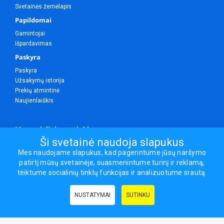
Svetainės žemėlapis
Papildomai
Gamintojai
Išpardavimas
Paskyra
Paskyra
Užsakymų istorija
Prekių atmintinė
Naujienlaiškis
Mes socialiniuose tinkluose
Ši svetainė naudoja slapukus
Mes naudojame slapukus, kad pagerintume jūsų naršymo
patirtį mūsų svetainėje, suasmenintume turinį ir reklamą,
Visos teisės saugomos.
teiktume socialinių tinklų funkcijas ir analizuotume srautą.
Sporto ir laisvalaikio prekės, maisto papildai - erasportas.lt © 2026
NUSTATYMAI
SUTINKU
Naudingos nuorodos:
Prekės grožiui ir sveikatai
|
Civilinis draudimas