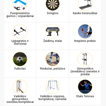
Pasipriešinimo
Smiginis
Kardio treniruokliai
gumos / espanderiai
Lygiagretės ir
Žaidimų stalai
Krepšinio prekės
skersiniai
Futbolas
Riedučiai, pačiūžos
Gimnastikos
(švediškos) sienelės ir
priedai
Vaikiškos
Vaikiškos sūpynės,
Stalo Tenisas
gimnastikos
kompleksai, nameliai
sienelės/kompleksai