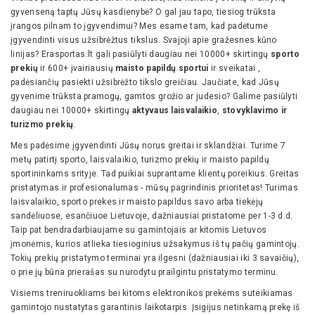
gyvenseną taptų Jūsų kasdienybė? O gal jau tapo, tiesiog trūksta
įrangos pilnam to įgyvendimui? Mes esame tam, kad padėtume
įgyvendinti visus užsibrėžtus tikslus. Svajoji apie gražesnes kūno
linijas? Erasportas.lt gali pasiūlyti daugiau nei 10000+ skirtingų
sporto
prekių
ir 600+ įvairiausių
maisto papildų sportui
ir sveikatai ,
padėsiančių pasiekti užsibrėžto tikslo greičiau. Jaučiate, kad Jūsų
gyvenime trūksta pramogų, gamtos grožio ar judesio? Galime pasiūlyti
daugiau nei 10000+ skirtingų
aktyvaus laisvalaikio
,
stovyklavimo ir
turizmo prekių
.
Mes padėsime įgyvendinti Jūsų norus greitai ir sklandžiai. Turime 7
metų patirtį sporto, laisvalaikio, turizmo prekių ir maisto papildų
sportininkams srityje. Tad puikiai suprantame klientų poreikius. Greitas
pristatymas ir profesionalumas - mūsų pagrindinis prioritetas! Turimas
laisvalaikio, sporto prekes ir maisto papildus savo arba tiekėjų
sandėliuose, esančiuoe Lietuvoje, dažniausiai pristatome per 1-3 d.d.
Taip pat bendradarbiaujame su gamintojais ar kitomis Lietuvos
įmonėmis, kurios atlieka tiesioginius užsakymus iš tų pačių gamintojų.
Tokių prekių pristatymo terminai yra ilgesni (dažniausiai iki 3 savaičių),
o prie jų būna prierašas su nurodytu prailgintu pristatymo terminu.
Visiems treniruokliams bei kitoms elektronikos prekėms suteikiamas
gamintojo nustatytas garantinis laikotarpis. Įsigijus netinkamą prekę iš