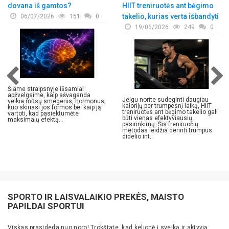
dovana iš gamtos?
HIIT treniruotės ant bėgimo
takelio, kurias verta išbandyti
06/07/2026
151
0
19/06/2026
249
0
Šiame straipsnyje išsamiai
apžvelgsime, kaip ašvaganda
Jeigu norite sudeginti daugiau
veikia mūsų smegenis, hormonus,
kalorijų per trumpesnį laiką, HIIT
kuo skiriasi jos formos bei kaip ją
treniruotės ant bėgimo takelio gali
vartoti, kad pasiektumėte
būti vienas efektyviausių
maksimalų efektą...
pasirinkimų. Šis treniruočių
metodas leidžia derinti trumpus
didelio int..
SPORTO IR LAISVALAIKIO PREKĖS, MAISTO
PAPILDAI SPORTUI
Viskas prasideda nuo noro! Trokštate, kad k
elionė į sveiką ir aktyvią