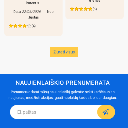
Glenas
butent s..
(5)
Data
22/06/2026
Nuo
Justas
(4)
Žiureti visus
NAUJIENLAIŠKIO PRENUMERATA
Prenumeruodami mūsų naujienlaiškį galėsite sekti karščiausias
naujienas, medžioti akcijas, gauti nuolaidų kodus bei dar daugiau.