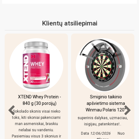
Klientų atsiliepimai
XTEND Whey Protein -
Smiginio taikinio
840 g (30 porcijų)
apšvietimo sistema
Winmau Polaris 120°
Sokolado skonis visai nieko
toks, kiti skoniai pakenciami
superinis dalykas, uzmaciau,
man asmeniskai, braskiu
isigijau, patenkintas!..
nelabai su vandeniu.
Data
12/06/2026
Nuo
Pasiemiau visus 3 skonius ir