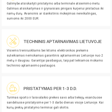
Galimybė atsiskaityti pristatymo arba terminale atsiėmimo metu.
Galimas atsiskaitymas ir grynaisiais pinigais kurjeriui pristačius iki
namų durų. Avansinis ar išankstinis mokėjimas nereikalingas,
sumoms iki 2000 EUR.
TECHNINIS APTARNAVIMAS LIETUVOJE
Visiems treniruokliams bei kitoms elektronikos prekėms
suteikiamas nemokamas garantinis aptarnavimas Lietuvoje nuo 2
metų ir daugiau. Garantijai pasibaigus, taip pat teikiamos mokamo
techninio aptarnavimo paslaugos.
PRISTATYMAS PER 1-3 D.D.
Turimas sporto ir laisvalaikio prekes savo arba tiekėjų esančiuose
sandėliuose pristatysime per 1-3 darbo dienas visoje Lietuvoje. Kai
kurių prekių pristatymo terminai gali skirtis.