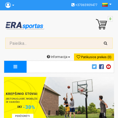
+37065909477
0
Informacija
Patikusios prekės (0)