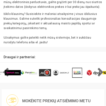
mūsų elektroninės parduotuvės, galite grąžinti per 30 dienų nuo siuntos
įteikimo datos (išskyrus elektronikos prekes ir kai prekė jau išpakuota).
Iškilo klausimų? Susisiekite ir maloniai atsakysime į visus iškilusius
klausimus. Galime suteitki profesionalias konsultacijas daugumoje
prekių kategorijų, įskaitant ir aktualiausią maisto papildų sportui ar
sveikatinimui pasirinkimo temą.
Užsakymus galite pateikti netik mūsų sistemoje, bet ir aukščiau
nurodytu telefonu arba el. paštu!
Draugai ir partneriai:
MOKĖKITE PREKIŲ ATSIĖMIMO METU