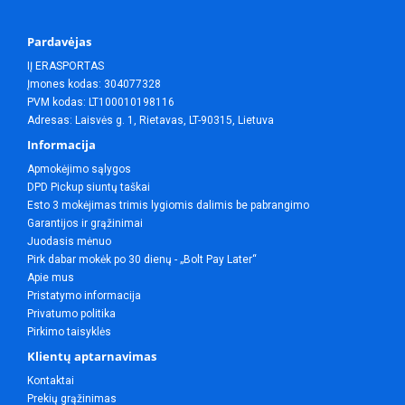
Pardavėjas
IĮ ERASPORTAS
Įmones kodas: 304077328
PVM kodas: LT100010198116
Adresas: Laisvės g. 1, Rietavas, LT-90315, Lietuva
Informacija
Apmokėjimo sąlygos
DPD Pickup siuntų taškai
Esto 3 mokėjimas trimis lygiomis dalimis be pabrangimo
Garantijos ir grąžinimai
Juodasis mėnuo
Pirk dabar mokėk po 30 dienų - „Bolt Pay Later“
Apie mus
Pristatymo informacija
Privatumo politika
Pirkimo taisyklės
Klientų aptarnavimas
Kontaktai
Prekių grąžinimas