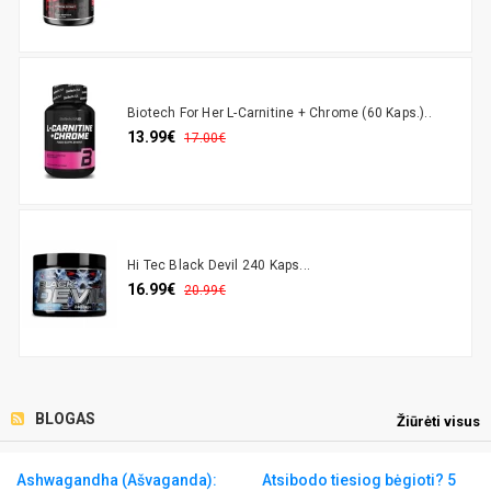
Biotech For Her L-Carnitine + Chrome (60 Kaps.)..
13.99€
17.00€
Hi Tec Black Devil 240 Kaps...
16.99€
20.99€
BLOGAS
Žiūrėti visus
Ashwagandha (Ašvaganda):
Atsibodo tiesiog bėgioti? 5