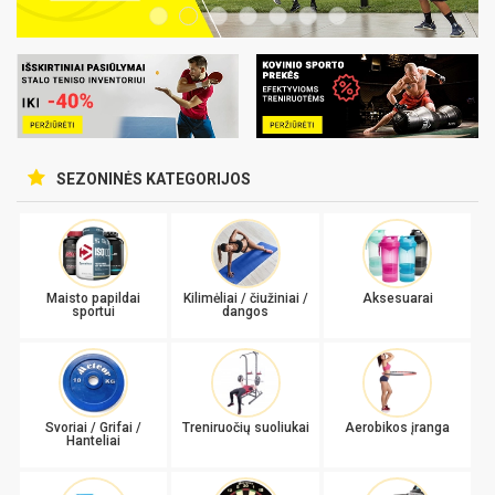
SEZONINĖS KATEGORIJOS
Maisto papildai
Kilimėliai / čiužiniai /
Aksesuarai
sportui
dangos
Svoriai / Grifai /
Treniruočių suoliukai
Aerobikos įranga
Hanteliai