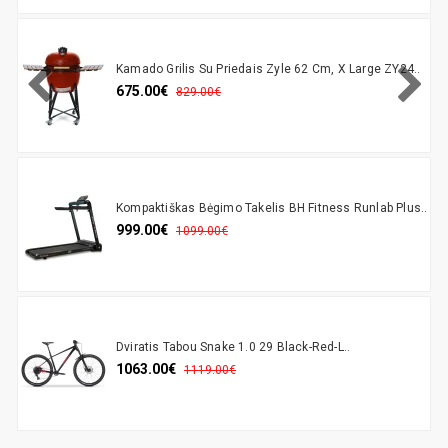
Kamado Grilis Su Priedais Zyle 62 Cm, X Large ZY24..
675.00€
829.00€
Kompaktiškas Bėgimo Takelis BH Fitness Runlab Plus..
999.00€
1099.00€
Dviratis Tabou Snake 1.0 29 Black-Red-L..
1063.00€
1119.00€