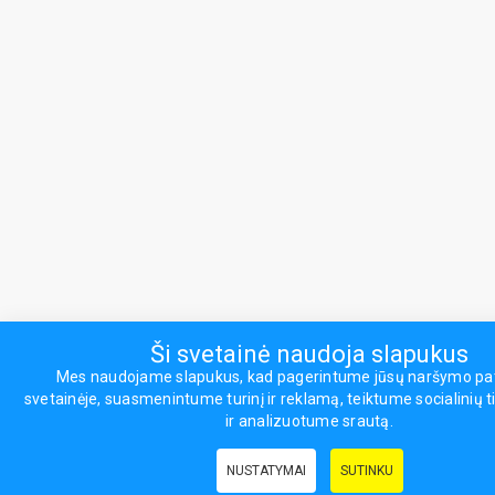
Ši svetainė naudoja slapukus
Mes naudojame slapukus, kad pagerintume jūsų naršymo pat
svetainėje, suasmenintume turinį ir reklamą, teiktume socialinių t
ir analizuotume srautą.
NUSTATYMAI
SUTINKU