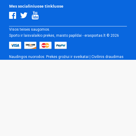
Mes socialiniuose tinkluose
Visos teisės saugomos.
Sporto ir laisvalaikio prekės, maisto papildai - erasportas.lt © 2026
Naudingos nuorodos:
Prekės grožiui ir sveikatai
|
Civilinis draudimas