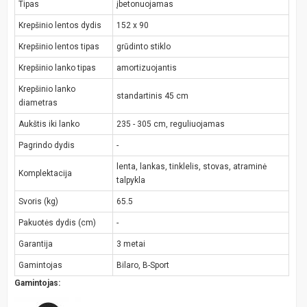
Tipas
įbetonuojamas
Krepšinio lentos dydis
152 x 90
Krepšinio lentos tipas
grūdinto stiklo
Krepšinio lanko tipas
amortizuojantis
Krepšinio lanko
standartinis 45 cm
diametras
Aukštis iki lanko
235 - 305 cm, reguliuojamas
Pagrindo dydis
-
lenta, lankas, tinklelis, stovas, atraminė
Komplektacija
talpykla
Svoris (kg)
65.5
Pakuotės dydis (cm)
-
Garantija
3 metai
Gamintojas
Bilaro, B-Sport
Gamintojas: