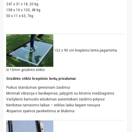
247 x 31 x 18, 20 kg
158 x 10 x 103, 48 kg
50 x 11 x 63, 7kg
152 x 90 cm krepšinio lenta pagaminta
iš 10mm grūdinto stiklo.
Grūdinto stiklo krepšinio lentų privalumai:
Puikus standumas geresniam žaidimui
Minimali vibracija ir barškėjimas, palyginti su kitomis medžiagomis
Varžybinis kamuolio atšokimas autentiškam žaidimo potyriui
Neribotas tarnavimo laikas – stiklas laikui bėgant nesuyra
Atsparios spalvos pasikeitimui ar blukimui