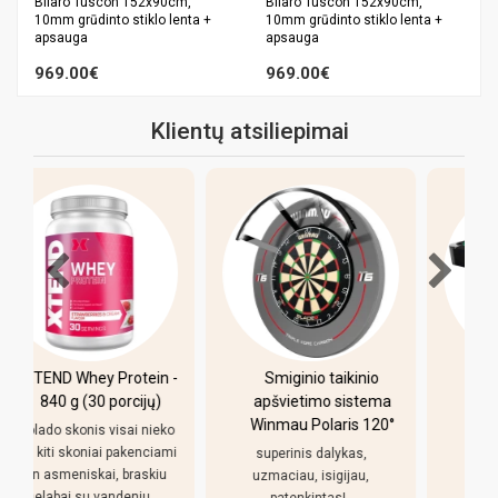
Bilaro Tuscon 152x90cm,
Bilaro Tuscon 152x90cm,
10mm grūdinto stiklo lenta +
10mm grūdinto stiklo lenta +
apsauga
apsauga
969.00€
969.00€
Klientų atsiliepimai
-
Smiginio taikinio
Pulo stalas Bilaro
apšvietimo sistema
Winner 7 pėdų
Winmau Polaris 120°
(213x118cm) žalias
o
audinys su
i
superinis dalykas,
komplektacija
uzmaciau, isigijau,
patenkintas!..