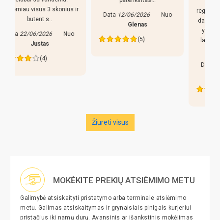
Pirkiniu patenkintas,
r
reguliuojamso kojeles geras
Data
12/06/2026
Nuo
dalykas, stalas nekliba. Bet
Glenas
yra keletas pastebejimu:
(5)
lazdos prastos, liaudiskai
tariant p..
Data
27/05/2026
Nuo
Edva
(4)
Žiureti visus
MOKĖKITE PREKIŲ ATSIĖMIMO METU
Galimybė atsiskaityti pristatymo arba terminale atsiėmimo
metu. Galimas atsiskaitymas ir grynaisiais pinigais kurjeriui
pristačius iki namų durų. Avansinis ar išankstinis mokėjimas