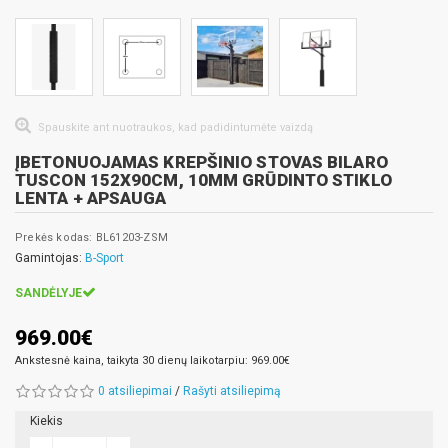
Spauskite ant nuotraukos, kad padidintumėte vaizdą
ĮBETONUOJAMAS KREPŠINIO STOVAS BILARO
TUSCON 152X90CM, 10MM GRŪDINTO STIKLO
LENTA + APSAUGA
Prekės kodas: BL61203-ZSM
Gamintojas:
B-Sport
SANDĖLYJE
969.00€
Ankstesnė kaina, taikyta 30 dienų laikotarpiu: 969.00€
0 atsiliepimai
/
Rašyti atsiliepimą
Kiekis