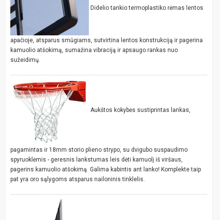
Didelio tankio termoplastiko rėmas lentos
apačioje, atsparus smūgiams, sutvirtina lentos konstrukciją ir pagerina
kamuolio atšokimą, sumažina vibraciją ir apsaugo rankas nuo
sužeidimų.
Aukštos kokybės sustiprintas lankas,
pagamintas ir 18mm storio plieno strypo, su dvigubo suspaudimo
spyruoklėmis - geresnis lankstumas leis dėti kamuolį iš viršaus,
pagerins kamuolio atšokimą. Galima kabintis ant lanko! Komplekte taip
pat yra oro sąlygoms atsparus nailoninis tinklelis.