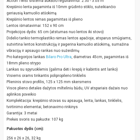
Action Twist sistema aukščio reguliavimui: 2.30 - 3.05 m
Krepšinio lenta pagaminta iš 10mm grūdinto stiklo, suteikiančio
geriausią kamuolio atšokimą
Krepšinio lentos rėmas pagamintas iš plieno
Lentos išmatavimai: 152 x 90 cm
Projekcijos dydis: 65 cm (atstumas nuo lentos iki stovo)
Didelio tankio termoplastiko rėmas lentos apačioje, atsparus smūgiams,
sutvirtina lentos konstrukciją ir pagerina kamuolio atšokimą, sumažina
vibraciją ir apsaugo rankas nuo sužeidimų
Pro kategorijos lankas
Bilaro Pro Ultra
, diametras 45cm, pagamintas iš
18mm plieno strypo
Lankas su spyruoklėmis (galima dėti i krepšį ir kabintis ant lanko)
Visiems orams tinkantis polipropileno tinklelis
Plieninis stovo profilis, 125 x 125 mm skersmens
Visos plieno detalės dažytos milteliniu būdu, UV atspariais dažais nuo
aplinkos poveikio
Komplektacija: krepšinio stovas su apsauga, lenta, lankas, tinklelis,
tvirtinimo elementai, betonavimo rinkinys
Garantija: 3 metai
Prekės svoris su pakuote: 107 kg
Pakuotės dydis (cm):
256 x 26 x 26, 32 kg