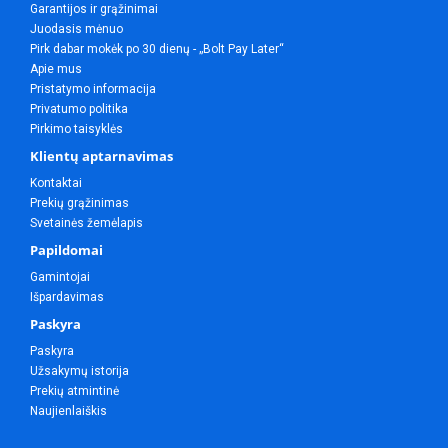
Garantijos ir grąžinimai
Juodasis mėnuo
Pirk dabar mokėk po 30 dienų - „Bolt Pay Later“
Apie mus
Pristatymo informacija
Privatumo politika
Pirkimo taisyklės
Klientų aptarnavimas
Kontaktai
Prekių grąžinimas
Svetainės žemėlapis
Papildomai
Gamintojai
Išpardavimas
Paskyra
Paskyra
Užsakymų istorija
Prekių atmintinė
Naujienlaiškis