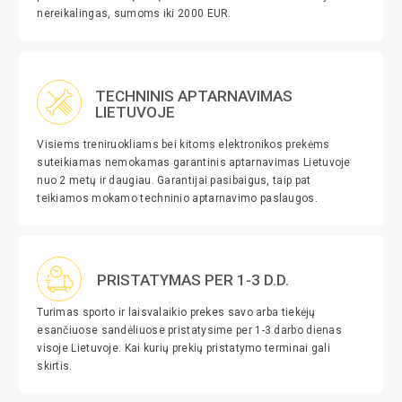
nereikalingas, sumoms iki 2000 EUR.
TECHNINIS APTARNAVIMAS
LIETUVOJE
Visiems treniruokliams bei kitoms elektronikos prekėms
suteikiamas nemokamas garantinis aptarnavimas Lietuvoje
nuo 2 metų ir daugiau. Garantijai pasibaigus, taip pat
teikiamos mokamo techninio aptarnavimo paslaugos.
PRISTATYMAS PER 1-3 D.D.
Turimas sporto ir laisvalaikio prekes savo arba tiekėjų
esančiuose sandėliuose pristatysime per 1-3 darbo dienas
visoje Lietuvoje. Kai kurių prekių pristatymo terminai gali
skirtis.