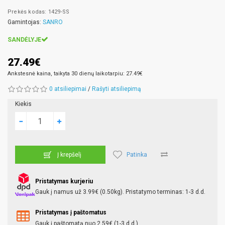
Prekės kodas: 1429-SS
Gamintojas:
SANRO
SANDĖLYJE
27.49€
Ankstesnė kaina, taikyta 30 dienų laikotarpiu: 27.49€
0 atsiliepimai
/
Rašyti atsiliepimą
Kiekis
Patinka
Į krepšelį
Pristatymas kurjeriu
Gauk į namus už 3.99€ (0.50kg). Pristatymo terminas: 1-3 d.d.
Pristatymas į paštomatus
Gauk į paštomatą nuo 2.59€ (1-3 d.d.)