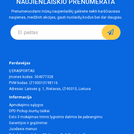
NAUJIENLAIŠKIO PRENUMERATA
Prenumeruodami mūsų naujienlaiškį galėsite sekti karščiausias
naujienas, medžioti akcijas, gauti nuolaidų kodus bei dar daugiau.
Pardavėjas
IĮ ERASPORTAS
Įmones kodas: 304077328
PVM kodas: LT100010198116
Adresas: Laisvės g. 1, Rietavas, LT-90315, Lietuva
Informacija
Apmokėjimo sąlygos
DPD Pickup siuntų taškai
Esto 3 mokėjimas trimis lygiomis dalimis be pabrangimo
Garantijos ir grąžinimai
Juodasis mėnuo