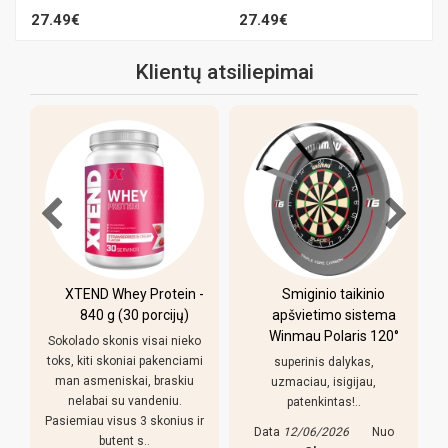
27.49€
27.49€
Klientų atsiliepimai
-
Smiginio taikinio
Pulo stalas Bilaro
apšvietimo sistema
Winner 7 pėdų
Winmau Polaris 120°
(213x118cm) žalias
o
audinys su
i
superinis dalykas,
komplektacija
uzmaciau, isigijau,
patenkintas!..
Pirkiniu patenkintas,
r
reguliuojamso kojeles geras
Data
12/06/2026
Nuo
dalykas, stalas nekliba. Bet