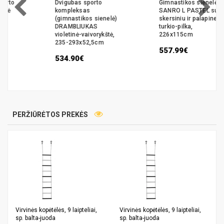
Dvigubas sporto
Gimnastikos sienelė
kompleksas
SANRO L PASTEL su
(gimnastikos sienelė)
skersiniu ir palapine,
DRAMBLIUKAS
turkio-pilka,
violetinė-vaivorykštė,
226x115cm
235-293x52,5cm
557.99€
534.90€
PERŽIŪRĖTOS PREKĖS
Virvinės kopėtėlės, 9 laipteliai,
Virvinės kopėtėlės, 9 laipteliai,
sp. balta-juoda
sp. balta-juoda