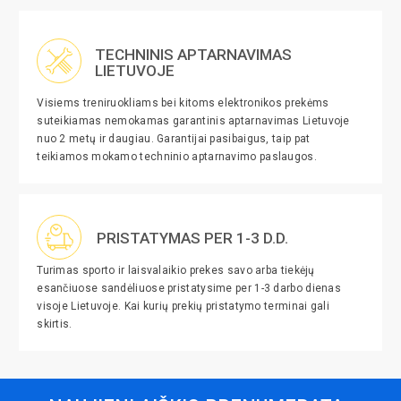
TECHNINIS APTARNAVIMAS
LIETUVOJE
Visiems treniruokliams bei kitoms elektronikos prekėms
suteikiamas nemokamas garantinis aptarnavimas Lietuvoje
nuo 2 metų ir daugiau. Garantijai pasibaigus, taip pat
teikiamos mokamo techninio aptarnavimo paslaugos.
PRISTATYMAS PER 1-3 D.D.
Turimas sporto ir laisvalaikio prekes savo arba tiekėjų
esančiuose sandėliuose pristatysime per 1-3 darbo dienas
visoje Lietuvoje. Kai kurių prekių pristatymo terminai gali
skirtis.