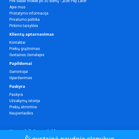
Pirk dabar mokėk po 30 dienų - „Bolt Pay Later“
Apie mus
Pristatymo informacija
Privatumo politika
Pirkimo taisyklės
Klientų aptarnavimas
Kontaktai
Prekių grąžinimas
Svetainės žemėlapis
Papildomai
Gamintojai
Išpardavimas
Paskyra
Paskyra
Užsakymų istorija
Prekių atmintinė
Naujienlaiškis
Mes socialiniuose tinkluose