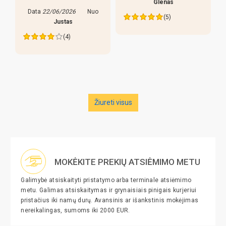
Glenas
yra keletas pastebejimu:
(5)
lazdos prastos, liaudiskai
tariant p..
Data
27/05/2026
Nuo
Edva
(4)
Žiureti visus
MOKĖKITE PREKIŲ ATSIĖMIMO METU
Galimybė atsiskaityti pristatymo arba terminale atsiėmimo
metu. Galimas atsiskaitymas ir grynaisiais pinigais kurjeriui
pristačius iki namų durų. Avansinis ar išankstinis mokėjimas
nereikalingas, sumoms iki 2000 EUR.