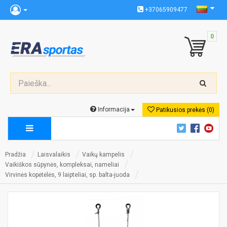
+37065909477
0
Informacija
Patikusios prekės (0)
Pradžia
Laisvalaikis
Vaikų kampelis
Vaikiškos sūpynės, kompleksai, nameliai
Virvinės kopėtėlės, 9 laipteliai, sp. balta-juoda