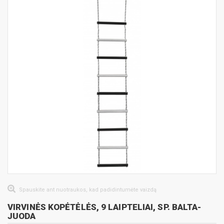
Spauskite ant nuotraukos, kad padidintumėte vaizdą
VIRVINĖS KOPĖTĖLĖS, 9 LAIPTELIAI, SP. BALTA-
JUODA