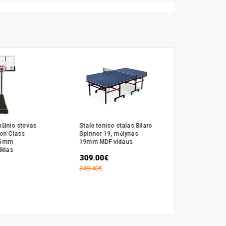
pšinio stovas
Stalo teniso stalas Bilaro
Stalo tenis
ton Class
Spinner 19, mėlynas
Spinner Ou
 6mm
19mm MDF vidaus
mėlynas, 
iklas
plokštė, la
309.00€
437.99€
349.40€