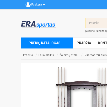
Paskyra
Įveskite raktažod
PREKIŲ KATALOGAS
PRADŽIA
KONT
Pradžia
Laisvalaikis
Žaidimų stalai
Biliardas/pulas/