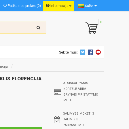
Patikusios prekės (0)
Informacija
Kalba
0
Sekite mus:
encija
IKLIS FLORENCIJA
ATSISKAITYMAS
KORTELE ARBA
GRYNAIS PRISTATYMO
METU
GALIMYBĖ MOKĖTI 3
DALIMIS BE
PABRANGIMO