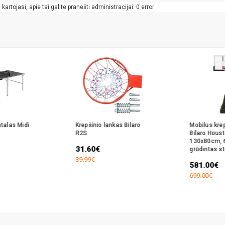
artojasi, apie tai galite pranešti administracijai: 0 error
stalas Midi
Krepšinio lankas Bilaro
Mobilus kre
R2S
Bilaro Hous
130x80cm,
31.60€
grūdintas st
39.99€
581.00€
699.00€