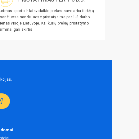
urimas sporto ir laisvalaikio prekes savo arba tiekėjų
sančiuose sandėliuose pristatysime per 1-3 darbo
ienas visoje Lietuvoje. Kai kurių prekių pristatymo
erminai gali skirtis.
kcijas,
ldomai
ntojai