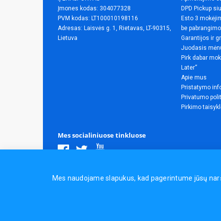
Įmones kodas: 304077328
DPD Pickup siu
PVM kodas: LT100010198116
Esto 3 mokėjim
Adresas: Laisvės g. 1, Rietavas, LT-90315,
be pabrangimo
Lietuva
Garantijos ir g
Juodasis mėn
Pirk dabar mok
Later“
Apie mus
Pristatymo inf
Privatumo poli
Pirkimo taisyk
Mes socialiniuose tinkluose
Visos teisės saugomos.
Mes naudojame slapukus, kad pagerintume jūsų naršym
Sporto ir laisvalaikio prekės, maisto papildai - erasportas.lt 
Naudingos nuorodos:
Prekės grožiui ir sveikatai
|
Civilinis 