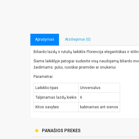
Aprašymas
Atsiliepimai (0)
Biliardo lazdų ir rutulių laikiklis Florencija elegantiškas ir stil
Šiame laikiklyje patogiai sudėsite visą naudojamą biliardo inve
žaidimams: pului, rusiškai piramidei ar snukeriui.
Parametrai:
Laikiklio tipas
Universalus
Talpinamas lazdų kiekis
6
Kitos savybės
kabinamas ant sienos
PANAŠIOS PREKĖS