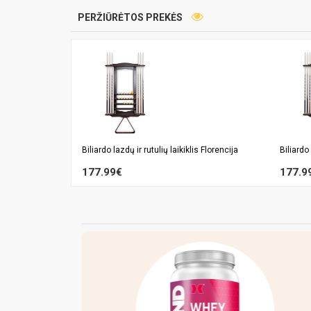
PERŽIŪRĖTOS PREKĖS
Biliardo lazdų ir rutulių laikiklis Florencija
Biliardo 
177.99€
177.9