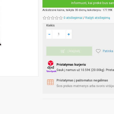
Informuoti, kai prekė bus san
Ankstesnė kaina, taikyta 30 dienų laikotarpiu: 177.99€
0 atsiliepimai
/
Rašyti atsiliepimą
Kiekis
Patinka
Į krepšelį
Pristatymas kurjeriu
Gauk į namus už 10.59€ (20.00kg). Prista
Pristatymas į paštomatus negalimas
Šios prekės matmenys arba svoris viršija