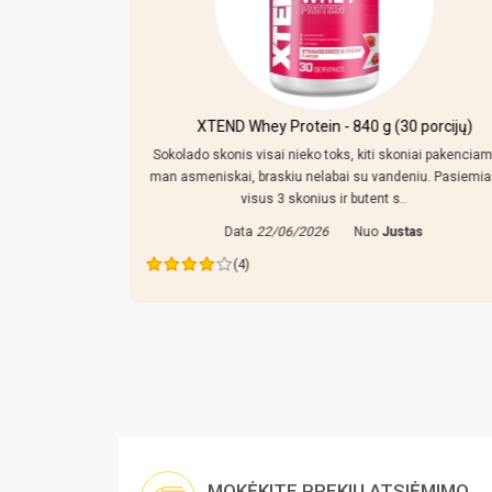
kersiniu ir
XTEND Whey Protein - 840 g (30 porcijų)
Sokolado skonis visai nieko toks, kiti skoniai pakenciam
man asmeniskai, braskiu nelabai su vandeniu. Pasiemi
mpo reguliuoti,
visus 3 skonius ir butent s..
 tiek prikisus
Data
22/06/2026
Nuo
Justas
ras
(4)
MOKĖKITE PREKIŲ ATSIĖMIMO