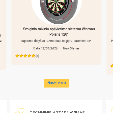
Smiginio taikinio apšvietimo sistema Winmau
Polaris 120°
i
au
superinis dalykas, uzmaciau, isigijau, patenkintas!..
P
Data
12/06/2026
Nuo
Glenas
(5)
Žiureti visus
TECHNINIS APTARNAVIMAS