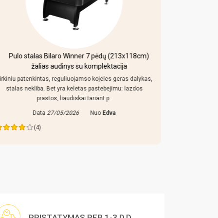
Pulo stalas Bilaro Winner 7 pėdų (213x118cm)
Mobi
žalias audinys su komplektacija
irkiniu patenkintas, reguliuojamso kojeles geras dalykas,
Kaip uz toki
stalas nekliba. Bet yra keletas pastebejimu: lazdos
konstrukcija
prastos, liaudiskai tariant p..
Data
27/05/2026
Nuo
Edva
Da
(4)
PRISTATYMAS PER 1-3 D.D.