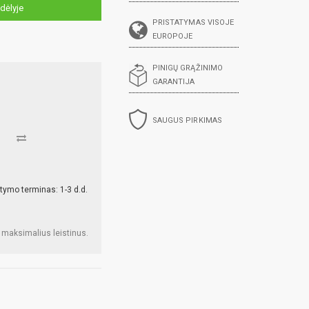
dėlyje
PRISTATYMAS VISOJE
EUROPOJE
PINIGŲ GRĄŽINIMO
GARANTIJA
SAUGUS PIRKIMAS
tymo terminas: 1-3 d.d.
 maksimalius leistinus.