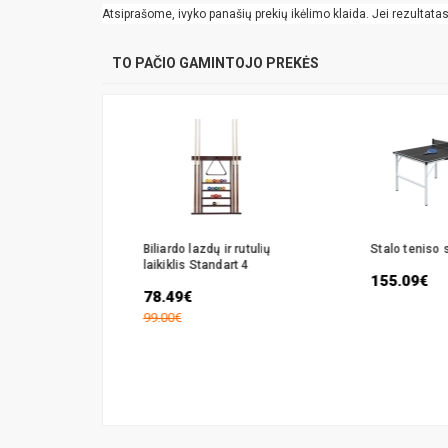
Atsiprašome, ivyko panašių prekių ikėlimo klaida. Jei rezultatas k
TO PAČIO GAMINTOJO PREKĖS
s Bilaro
Biliardo lazdų ir rutulių
Stalo teniso 
laikiklis Standart 4
155.09€
78.49€
99.00€