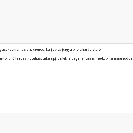
ingas, kabinamas ant sienos, kurį verta įsigyti prie biliardo stalo.
ntorių: 6 lazdas, rutulius, trikampį. Laikiklis pagamintas iš medžio, tamsiai rudos