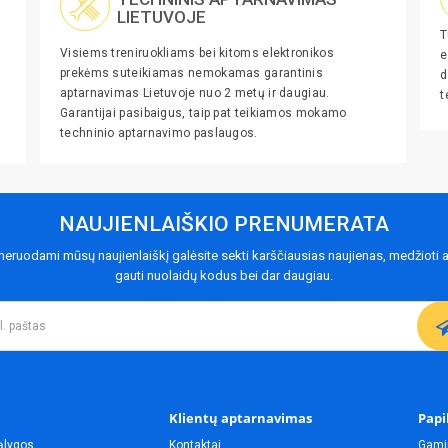
LIETUVOJE
T
Visiems treniruokliams bei kitoms elektronikos
e
prekėms suteikiamas nemokamas garantinis
d
aptarnavimas Lietuvoje nuo 2 metų ir daugiau.
t
Garantijai pasibaigus, taip pat teikiamos mokamo
techninio aptarnavimo paslaugos.
NAUJIENLAIŠKIO PRENUMERATA
eruodami mūsų naujienlaiškį galėsite sekti karščiausias naujienas, medžioti a
gauti nuolaidų kodus bei dar daugiau.
Klientų aptarnavimas
Papi
ąlygos
Kontaktai
Gami