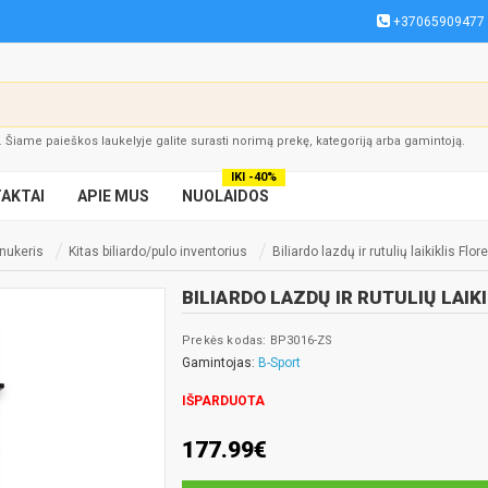
+37065909477
į. Šiame paieškos laukelyje galite surasti norimą prekę, kategoriją arba gamintoją.
IKI -40%
AKTAI
APIE MUS
NUOLAIDOS
snukeris
Kitas biliardo/pulo inventorius
Biliardo lazdų ir rutulių laikiklis Flor
BILIARDO LAZDŲ IR RUTULIŲ LAIK
Prekės kodas: BP3016-ZS
Gamintojas:
B-Sport
IŠPARDUOTA
177.99€