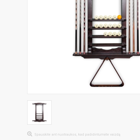
Spauskite ant nuotraukos, kad padidintumėte vaizdą