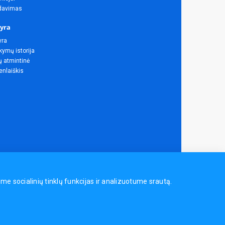
rdavimas
yra
yra
ymų istorija
ų atmintinė
enlaiškis
 socialinių tinklų funkcijas ir analizuotume srautą.