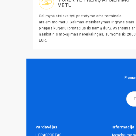
METU
Galimybė atsiskaityti pristatymo arba terminale
atsiėmimo metu. Galimas atsiskaitymas ir grynaisiais
pinigais kurjeriui pristačius iki namų durų. Avansinis ar
išankstinis mokėjimas nereikalingas, sumoms iki 2000
EUR.
Prenum
Pardavėjas
Informacija
IĮ ERASPORTAS
Apmokėjimo s