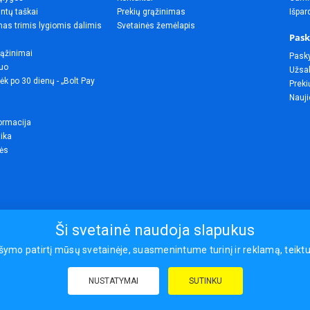
ntų taškai
Prekių grąžinimas
Išpa
as trimis lygiomis dalimis
Svetainės žemėlapis
Pask
rąžinimai
Pask
uo
Užsak
ėk po 30 dienų - „Bolt Pay
Preki
Nauji
ormacija
tika
lės
Ši svetainė naudoja slapukus
o patirtį mūsų svetainėje, suasmenintume turinį ir reklamą, teiktume
© 2026
NUSTATYMAI
SUTINKU
draudimas