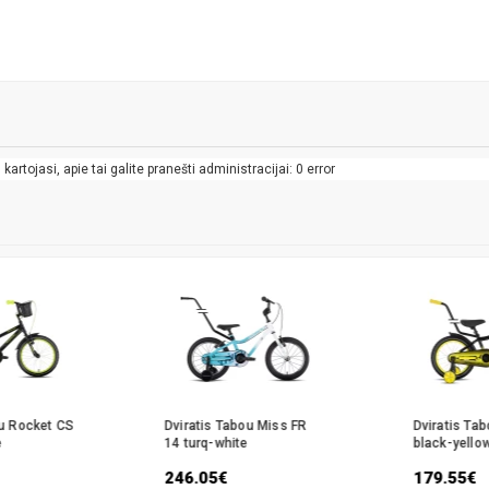
artojasi, apie tai galite pranešti administracijai: 0 error
ou Rocket CS
Dviratis Tabou Miss FR
Dviratis Ta
e
14 turq-white
black-yello
246.05€
179.55€