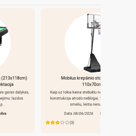
Mobilus krepšinio stovas Bilaro Denver
Pulo s
110x70cm, 150L
ž
Kaip uz tokia kaina stebuklu nesitikejau, pats padas ir
konstrukcija atrodo neblogai, 150 l pado sociai, jei su
D
smeliu, lenta nenustebino, a..
Data
08/06/2026
Nuo
Vidmantas
(3)