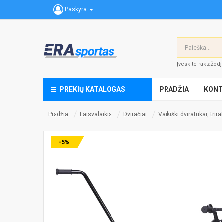
Paskyra
Įveskite raktažod
PREKIŲ KATALOGAS
PRADŽIA
KONT
Pradžia
Laisvalaikis
Dviračiai
Vaikiški dviratukai, trir
-5%