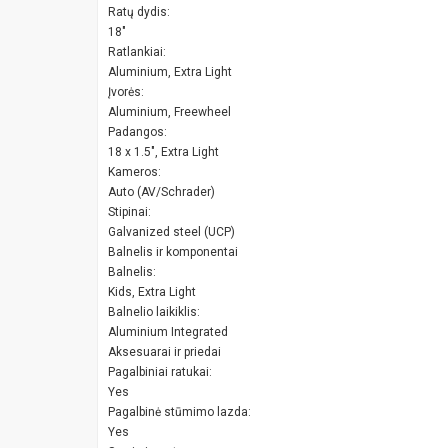
Ratų dydis:
18"
Ratlankiai:
Aluminium, Extra Light
Įvorės:
Aluminium, Freewheel
Padangos:
18 x 1.5", Extra Light
Kameros:
Auto (AV/Schrader)
Stipinai:
Galvanized steel (UCP)
Balnelis ir komponentai
Balnelis:
Kids, Extra Light
Balnelio laikiklis:
Aluminium Integrated
Aksesuarai ir priedai
Pagalbiniai ratukai:
Yes
Pagalbinė stūmimo lazda:
Yes