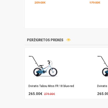
209.00€
179.00€
PERŽIŪRĖTOS PREKĖS
Dviratis Tabou Miss FR 18 blue-red
Dviratis
265.00€
265.0
279.00€