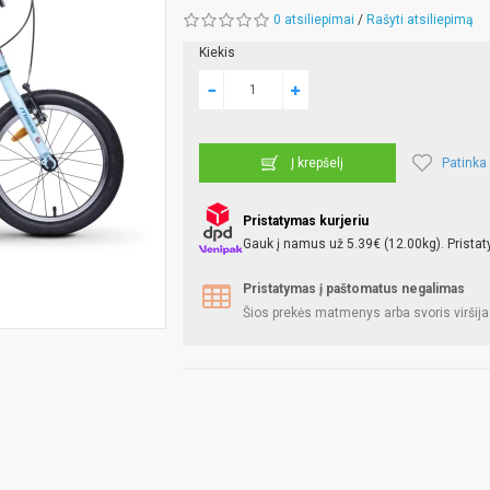
0 atsiliepimai
/
Rašyti atsiliepimą
Kiekis
Patinka
Į krepšelį
Pristatymas kurjeriu
Gauk į namus už 5.39€ (12.00kg). Pristat
Pristatymas į paštomatus negalimas
Šios prekės matmenys arba svoris viršija