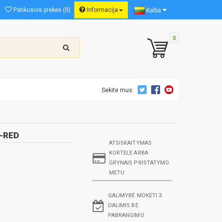
Patikusios prekės (0)
Informacija
Kalba
0
Sekite mus:
E-RED
ATSISKAITYMAS
KORTELE ARBA
GRYNAIS PRISTATYMO
METU
GALIMYBĖ MOKĖTI 3
DALIMIS BE
PABRANGIMO