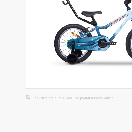
Spauskite ant nuotraukos, kad padidintumėte vaizdą