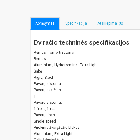
Aprašymas
Specifikacija
Atsiliepimai (0)
Dviračio techninės specifikacijos
Rėmas ir amortizatoriai
Rėmas:
Aluminium, Hydroforming, Extra Light
Šakė:
Rigid, Steel
Pavarų sistema
Pavarų skaičius:
1
Pavarų sistema:
1 front, 1 rear
Pavarų tipas:
Single speed
Priekinis žvaigždžių blokas:
Aluminium, Extra Light
Galinė žvaigždutė: