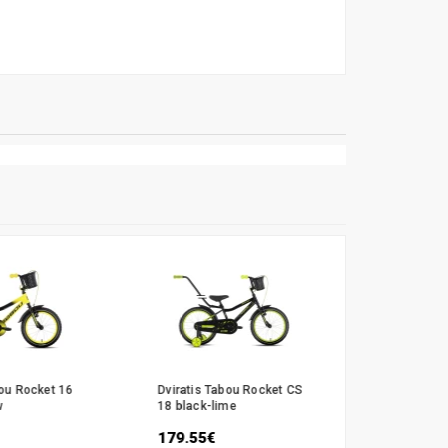
bou Rocket 16
Dviratis Tabou Rocket CS
Dviratis T
w
18 black-lime
Alu 14 bla
179.55€
198.55€