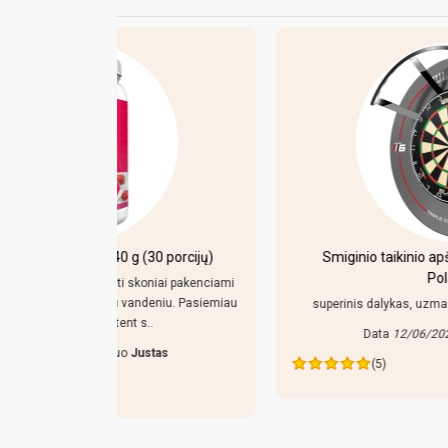
 porcijų)
Smiginio taikinio apšvietimo sistema Winmau
Polaris 120°
iai pakenciami
niu. Pasiemiau
superinis dalykas, uzmaciau, isigijau, patenkintas!..
Data
12/06/2026
Nuo
Glenas
as
(5)