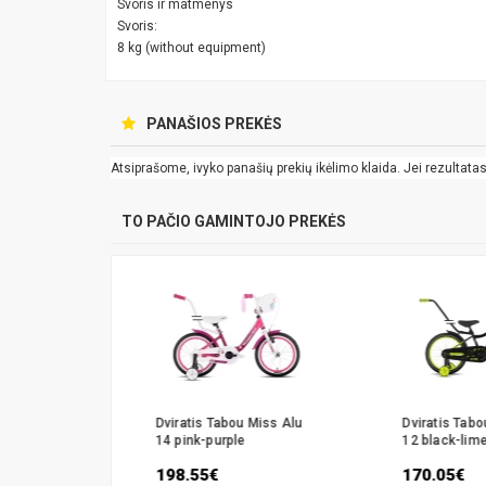
Svoris ir matmenys
Svoris:
8 kg (without equipment)
PANAŠIOS PREKĖS
Atsiprašome, ivyko panašių prekių ikėlimo klaida. Jei rezultatas k
TO PAČIO GAMINTOJO PREKĖS
 Rocket CS
Dviratis Tabou Miss Alu
Dviratis Tab
14 pink-purple
12 black-lim
198.55€
170.05€