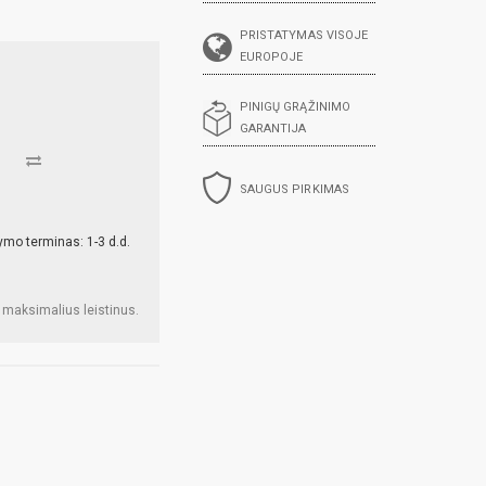
PRISTATYMAS VISOJE
EUROPOJE
PINIGŲ GRĄŽINIMO
GARANTIJA
SAUGUS PIRKIMAS
ymo terminas: 1-3 d.d.
 maksimalius leistinus.