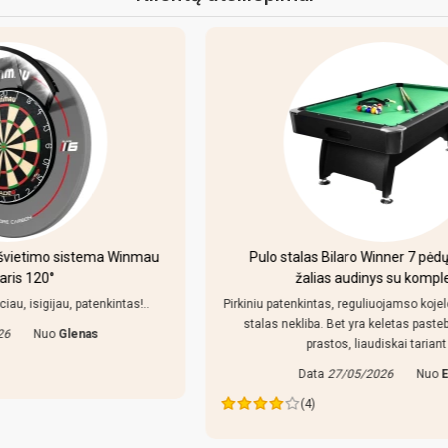
Pulo stalas Bilaro Winner 7 pėdų (213x118cm)
žalias audinys su komplektacija
Pirkiniu patenkintas, reguliuojamso kojeles geras dalykas,
stalas nekliba. Bet yra keletas pastebejimu: lazdos
prastos, liaudiskai tariant p..
Data
27/05/2026
Nuo
Edva
(4)