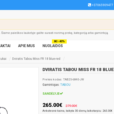
+37065909477
į. Šiame paieškos laukelyje galite surasti norimą prekę, kategoriją arba gamintoją.
IKI -40%
AKTAI
APIE MUS
NUOLAIDOS
atukai
Dviratis Tabou Miss FR 18 blue-red
DVIRATIS TABOU MISS FR 18 BLU
Prekės kodas: TAB25-6840-JW
Gamintojas:
TABOU
SANDĖLYJE
265.00€
279.00€
Ankstesnė kaina, taikyta 30 dienų laikotarpiu: 265.00€