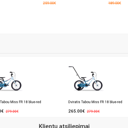
259.00€
189.00€
 Tabou Miss FR 18 blue-red
Dviratis Tabou Miss FR 18 blue-red
0€
265.00€
279.00€
279.00€
Klientų atsiliepimai