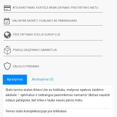
ATSISKAITYMAS KORTELE ARBA GRYNAIS PRISTATYMO METU
GALIMYBĖ MOKĖTI 3 DALIMIS BE PABRANGIMO
PRISTATYMAS VISOJE EUROPOJE
PINIGŲ GRĄŽINIMO GARANTIJA
SAUGUS PIRKIMAS
Aprašymas
Atsiliepimai (0)
Stalo teniso stalas Bilaro Lite su tinkliuku, melynos spalvos žaidimo
aikštele – optimalus ir nebrangus pasirinkimas namams! Skirtas naudoti
vidaus patalpose, bet tinka ir lauke sausu paros metu.
Teniso stalo komplektacijoje yra tinkliukas.