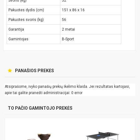
Svoris (kg)
52
Pakuotes dydis (cm)
151 x 86 x 16
Pakuotes svoris (kg)
56
Garantija
2 metai
Gamintojas
B-Sport
PANAŠIOS PREKĖS
Atsiprašome, ivyko panašių prekių ikėlimo klaida. Jei rezultatas kartojasi,
apie tai galite pranešti administracijai: 0 error
TO PAČIO GAMINTOJO PREKĖS