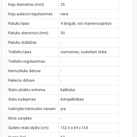
Koju diametras (mm)
25
Koju aukšcio reguliavimas
nera
Ratuku tipas
4 dvigubi, visi manevruojantys
Ratuku skersmuo (mm)
50
Ratuku stabdžiai
-
Tinklelio tipas
nuimamas, sudedant stala
Tinklelio reguliavimas
-
Kamuoliuku detuve
-
Rakeciu detuve
-
Stalo užrakto sistema
kabliukai
Stalo sudejimas
kompaktiškas
Galimybe treniruotis vienam
yra
Kitos savybes
-
Sudeto stalo dydis (cm)
152.5 x 69 x 163