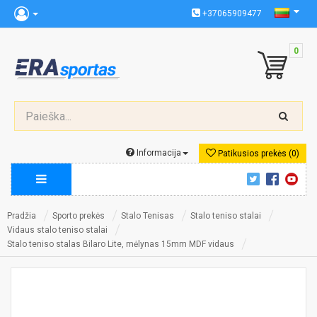
+37065909477
0
Informacija
Patikusios prekės (0)
Pradžia
Sporto prekės
Stalo Tenisas
Stalo teniso stalai
Vidaus stalo teniso stalai
Stalo teniso stalas Bilaro Lite, mėlynas 15mm MDF vidaus