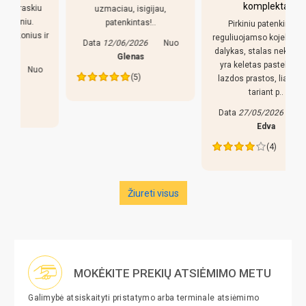
komplektacija
uzmaciau, isigijau,
patenkintas!..
Pirkiniu patenkintas,
r
reguliuojamso kojeles geras
Data
12/06/2026
Nuo
dalykas, stalas nekliba. Bet
Glenas
yra keletas pastebejimu:
(5)
lazdos prastos, liaudiskai
tariant p..
Data
27/05/2026
Nuo
Edva
(4)
Žiureti visus
MOKĖKITE PREKIŲ ATSIĖMIMO METU
Galimybė atsiskaityti pristatymo arba terminale atsiėmimo