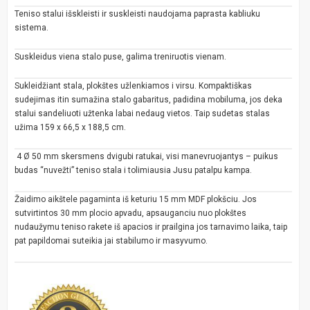
Teniso stalui išskleisti ir suskleisti naudojama paprasta kabliuku
sistema.
Suskleidus viena stalo puse, galima treniruotis vienam.
Sukleidžiant stala, plokštes užlenkiamos i virsu. Kompaktiškas
sudejimas itin sumažina stalo gabaritus, padidina mobiluma, jos deka
stalui sandeliuoti užtenka labai nedaug vietos. Taip sudetas stalas
užima 159 x 66,5 x 188,5 cm.
4 Ø 50 mm skersmens dvigubi ratukai, visi manevruojantys – puikus
budas “nuvežti” teniso stala i tolimiausia Jusu patalpu kampa.
Žaidimo aikštele pagaminta iš keturiu 15 mm MDF plokšciu. Jos
sutvirtintos 30 mm plocio apvadu, apsauganciu nuo plokštes
nudaužymu teniso rakete iš apacios ir prailgina jos tarnavimo laika, taip
pat papildomai suteikia jai stabilumo ir masyvumo.