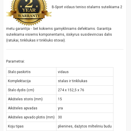
B-Sport vidaus teniso stalams suteikiama 2
metu garantija - bet kokiems gamykliniams defektams. Garantija
suteikiama visiems komponentams, išskyrus susidevincias dalis
(ratukai, tinkliukas ir tinkliuko stovai).
Parametrai:
Stalo paskirtis
vidaus
Komplektacija
stalas ir tinkliukas
Stalo dydis (cm)
274 x 152,5 x 76
Aikšteles storis (mm)
15
Aikšteles apvadas
yra
Aikšteles apvado plotis (mm)
30
Koju tipas
plienines, dažytos milteliniu budu