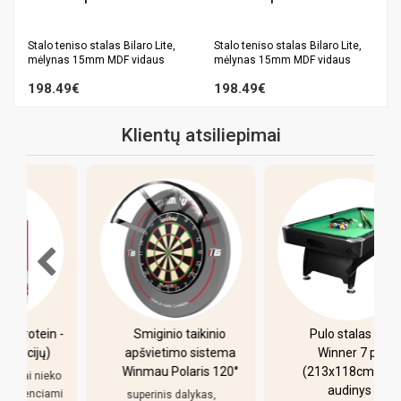
Stalo teniso stalas Bilaro Lite,
Stalo teniso stalas Bilaro Lite,
mėlynas 15mm MDF vidaus
mėlynas 15mm MDF vidaus
198.49€
198.49€
Klientų atsiliepimai
-
Smiginio taikinio
Pulo stalas Bilaro
apšvietimo sistema
Winner 7 pėdų
Winmau Polaris 120°
(213x118cm) žalias
o
audinys su
i
superinis dalykas,