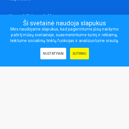
Mes socialiniuose tinkluose
Ši svetainė naudoja slapukus
Mes naudojame slapukus, kad pagerintume jūsų naršymo
patirtį mūsų svetainėje, suasmenintume turinį ir reklamą,
Visos teisės saugomos.
teiktume socialinių tinklų funkcijas ir analizuotume srautą.
Sporto ir laisvalaikio prekės, maisto papildai - erasportas.lt © 2026
NUSTATYMAI
SUTINKU
Naudingos nuorodos:
Prekės grožiui ir sveikatai
|
Civilinis draudimas