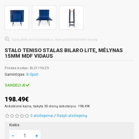
Spauskite ant nuotraukos, kad padidintumėte vaizdą
STALO TENISO STALAS BILARO LITE, MĖLYNAS
15MM MDF VIDAUS
Prekės kodas: BL21110-ZS
Gamintojas:
B-Sport
SANDĖLYJE
198.49€
Ankstesnė kaina, taikyta 30 dienų laikotarpiu: 198.49€
0 atsiliepimai
/
Rašyti atsiliepimą
Kiekis