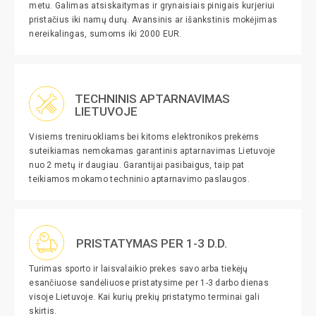
metu. Galimas atsiskaitymas ir grynaisiais pinigais kurjeriui
pristačius iki namų durų. Avansinis ar išankstinis mokėjimas
nereikalingas, sumoms iki 2000 EUR.
TECHNINIS APTARNAVIMAS
LIETUVOJE
Visiems treniruokliams bei kitoms elektronikos prekėms
suteikiamas nemokamas garantinis aptarnavimas Lietuvoje
nuo 2 metų ir daugiau. Garantijai pasibaigus, taip pat
teikiamos mokamo techninio aptarnavimo paslaugos.
PRISTATYMAS PER 1-3 D.D.
Turimas sporto ir laisvalaikio prekes savo arba tiekėjų
esančiuose sandėliuose pristatysime per 1-3 darbo dienas
visoje Lietuvoje. Kai kurių prekių pristatymo terminai gali
skirtis.