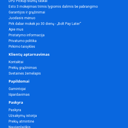
DPD Pickup siuntų taškai
Esto 3 mokėjimas trimis lygiomis dalimis be pabrangimo
Garantijos ir grąžinimai
Juodasis mėnuo
Pirk dabar mokėk po 30 dienų - „Bolt Pay Later“
Apie mus
Pristatymo informacija
Privatumo politika
Pirkimo taisyklės
Klientų aptarnavimas
Kontaktai
Prekių grąžinimas
Svetainės žemėlapis
Papildomai
Gamintojai
Išpardavimas
Paskyra
Paskyra
Užsakymų istorija
Prekių atmintinė
Naujienlaiškis