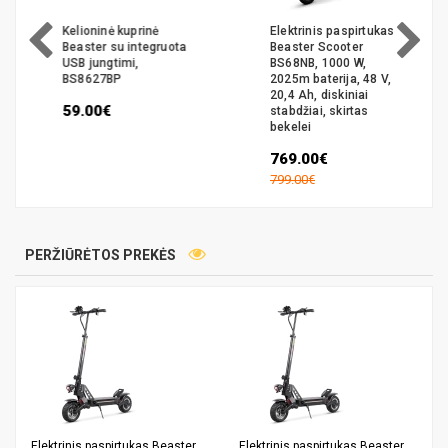
Kelioninė kuprinė
Elektrinis paspirtukas
Beaster su integruota
Beaster Scooter
USB jungtimi,
BS68NB, 1000 W,
BS8627BP
2025m baterija, 48 V,
20,4 Ah, diskiniai
59.00€
stabdžiai, skirtas
bekelei
769.00€
799.00€
PERŽIŪRĖTOS PREKĖS
Elektrinis paspirtukas Beaster
Elektrinis paspirtukas Beaster