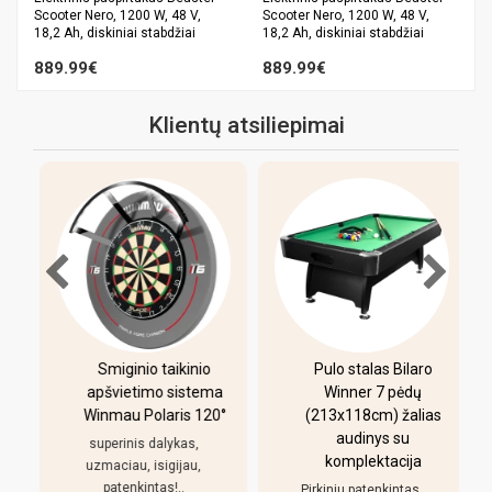
Scooter Nero, 1200 W, 48 V,
Scooter Nero, 1200 W, 48 V,
18,2 Ah, diskiniai stabdžiai
18,2 Ah, diskiniai stabdžiai
889.99€
889.99€
Klientų atsiliepimai
-
Smiginio taikinio
Pulo stalas Bilaro
apšvietimo sistema
Winner 7 pėdų
Winmau Polaris 120°
(213x118cm) žalias
o
audinys su
i
superinis dalykas,
komplektacija
uzmaciau, isigijau,
patenkintas!..
Pirkiniu patenkintas,