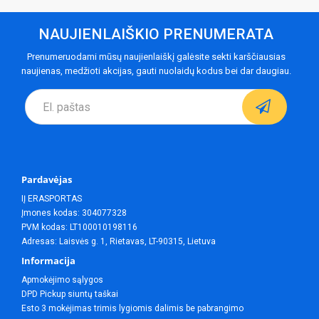
NAUJIENLAIŠKIO PRENUMERATA
Prenumeruodami mūsų naujienlaiškį galėsite sekti karščiausias
naujienas, medžioti akcijas, gauti nuolaidų kodus bei dar daugiau.
Pardavėjas
IĮ ERASPORTAS
Įmones kodas: 304077328
PVM kodas: LT100010198116
Adresas: Laisvės g. 1, Rietavas, LT-90315, Lietuva
Informacija
Apmokėjimo sąlygos
DPD Pickup siuntų taškai
Esto 3 mokėjimas trimis lygiomis dalimis be pabrangimo