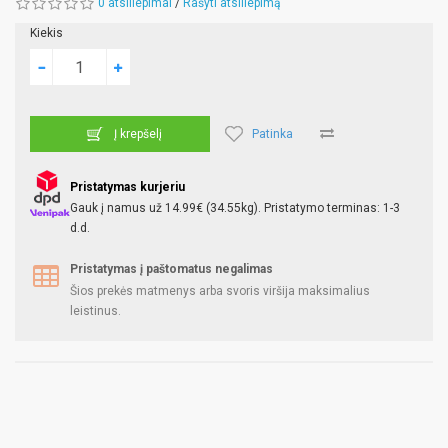
0 atsiliepimai
/
Rašyti atsiliepimą
Kiekis
Patinka
Į krepšelį
Pristatymas kurjeriu
Gauk į namus už 14.99€ (34.55kg). Pristatymo terminas: 1-3
d.d.
Pristatymas į paštomatus negalimas
Šios prekės matmenys arba svoris viršija maksimalius
leistinus.