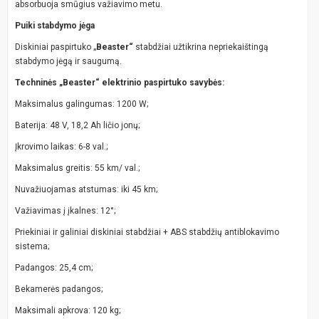
absorbuoja smūgius važiavimo metu.
Puiki stabdymo jėga
Diskiniai paspirtuko „
Beaster“
stabdžiai užtikrina nepriekaištingą
stabdymo jėgą ir saugumą.
Techninės „Beaster“ elektrinio paspirtuko savybės:
Maksimalus galingumas: 1200 W;
Baterija: 48 V, 18,2 Ah ličio jonų;
Įkrovimo laikas: 6-8 val.;
Maksimalus greitis: 55 km/ val.;
Nuvažiuojamas atstumas: iki 45 km;
Važiavimas į įkalnes: 12°;
Priekiniai ir galiniai diskiniai stabdžiai + ABS stabdžių antiblokavimo
sistema;
Padangos: 25,4 cm;
Bekamerės padangos;
Maksimali apkrova: 120 kg;