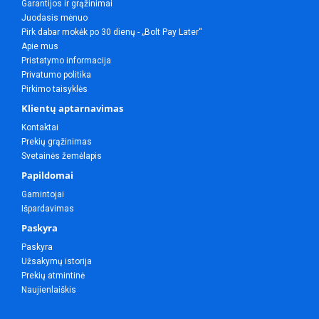
Garantijos ir grąžinimai
Juodasis mėnuo
Pirk dabar mokėk po 30 dienų - „Bolt Pay Later“
Apie mus
Pristatymo informacija
Privatumo politika
Pirkimo taisyklės
Klientų aptarnavimas
Kontaktai
Prekių grąžinimas
Svetainės žemėlapis
Papildomai
Gamintojai
Išpardavimas
Paskyra
Paskyra
Užsakymų istorija
Prekių atmintinė
Naujienlaiškis