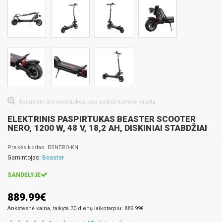
Spauskite ant nuotraukos, kad padidintumėte vaizdą
ELEKTRINIS PASPIRTUKAS BEASTER SCOOTER
NERO, 1200 W, 48 V, 18,2 AH, DISKINIAI STABDŽIAI
Prekės kodas: BSNERO-KN
Gamintojas:
Beaster
SANDĖLYJE
889.99€
Ankstesnė kaina, taikyta 30 dienų laikotarpiu: 889.99€