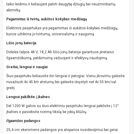
laiko leidimu ir keliaujant patirti daugybę džiugių bei neužmirštamų
akimirkų.
Pagamintas iš tvirtų, aukštos kokybės medžiagų
Elektrinis paspirtukas yra pagamintas iš aukštos kokybės medžiagų,
kurios užtikrina jo tvirtumą, universalumą ir saugumą.
Ličio jonų baterija
Didelės talpos 48 V, 18,2 Ah ličio jonų baterija garantuos prietaiso
ilgaamžiškumą, patikimumą važiuojant ir efektyvų naudojimą.
Greitai, lengvai ir saugiai
Šiuo paspirtuku keliausite itin lengvai ir patogiai. Vienu įkrovimu galėsite
nuvažiuoti iki 45 km atstumą bei galėsite išvystyti net iki 55 km/val.
greitį.
Lengvai pakilkite į įkalnes
Dėl 1200 W galios su šiuo elektriniu paspirtuku lengvai pakilsite į 12°
įkalnes ir pasieksite norimą tikslą be jokių kliūčių.
Ilgaamžės padangos
25,4 cm skersmens padangos yra atsparios nusidėvėjimui bei gerai