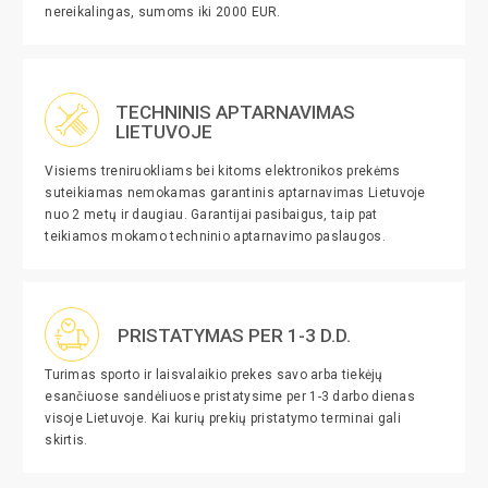
nereikalingas, sumoms iki 2000 EUR.
TECHNINIS APTARNAVIMAS
LIETUVOJE
Visiems treniruokliams bei kitoms elektronikos prekėms
suteikiamas nemokamas garantinis aptarnavimas Lietuvoje
nuo 2 metų ir daugiau. Garantijai pasibaigus, taip pat
teikiamos mokamo techninio aptarnavimo paslaugos.
PRISTATYMAS PER 1-3 D.D.
Turimas sporto ir laisvalaikio prekes savo arba tiekėjų
esančiuose sandėliuose pristatysime per 1-3 darbo dienas
visoje Lietuvoje. Kai kurių prekių pristatymo terminai gali
skirtis.