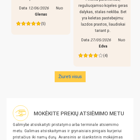
r
reguliuojamso kojeles geras
Data
12/06/2026
Nuo
dalykas, stalas nekliba. Bet
Glenas
yra keletas pastebejimu:
(5)
lazdos prastos, liaudiskai
tariant p..
Data
27/05/2026
Nuo
Edva
(4)
Žiureti visus
MOKĖKITE PREKIŲ ATSIĖMIMO METU
Galimybė atsiskaityti pristatymo arba terminale atsiėmimo
metu. Galimas atsiskaitymas ir grynaisiais pinigais kurjeriui
pristačius iki namų durų. Avansinis ar išankstinis mokėjimas