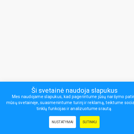
Ši svetainė naudoja slapukus
Mes naudojame slapukus, kad pagerintume jūsų naršymo patir
mūsų svetainėje, suasmenintume turinį ir reklamą, teiktume socia
tinklų funkcijas ir analizuotume srautą.
NUSTATYMAI
SUTINKU