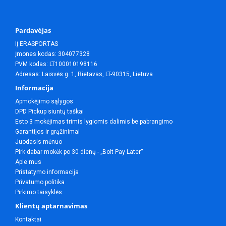
Pardavėjas
IĮ ERASPORTAS
Įmones kodas: 304077328
PVM kodas: LT100010198116
Adresas: Laisvės g. 1, Rietavas, LT-90315, Lietuva
Informacija
Apmokėjimo sąlygos
DPD Pickup siuntų taškai
Esto 3 mokėjimas trimis lygiomis dalimis be pabrangimo
Garantijos ir grąžinimai
Juodasis mėnuo
Pirk dabar mokėk po 30 dienų - „Bolt Pay Later“
Apie mus
Pristatymo informacija
Privatumo politika
Pirkimo taisyklės
Klientų aptarnavimas
Kontaktai