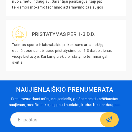
nuo 2 metų ir daugiau. Garantijai pasibaigus, taip pat
teikiamos mokamo techninio aptarnavimo paslaugos.
PRISTATYMAS PER 1-3 D.D.
Turimas sporto ir laisvalaikio prekes savo arba tiekėjų
esančiuose sandėliuose pristatysime per 1-3 darbo dienas
visoje Lietuvoje. Kai kurių prekių pristatymo terminai gali
skirtis.
NAUJIENLAIŠKIO PRENUMERATA
Prenumeruodami mūsų naujienlaiškį galėsite sekti karščiausias
naujienas, medžioti akcijas, gauti nuolaidų kodus bei dar daugiau.