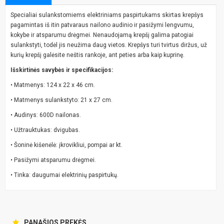
Specialiai sulankstomiems elektriniams paspirtukams skirtas krepšys
pagamintas iš itin patvaraus nailono audinio ir pasižymi lengvumu,
kokybe ir atsparumu drėgmei. Nenaudojamą krepšį galima patogiai
sulankstyti, todėl jis neužima daug vietos. Krepšys turi tvirtus diržus, už
kurių krepšį galėsite neštis rankoje, ant peties arba kaip kuprinę.
Išskirtinės savybės ir specifikacijos:
• Matmenys: 124 x 22 x 46 cm.
• Matmenys sulankstyto: 21 x 27 cm.
• Audinys: 600D nailonas.
• Užtrauktukas: dvigubas.
• Šoninė kišenėlė: įkrovikliui, pompai ar kt.
• Pasižymi atsparumu drėgmei.
• Tinka: daugumai elektrinių paspirtukų.
PANAŠIOS PREKĖS