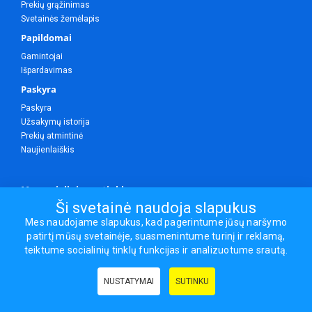
Prekių grąžinimas
Svetainės žemėlapis
Papildomai
Gamintojai
Išpardavimas
Paskyra
Paskyra
Užsakymų istorija
Prekių atmintinė
Naujienlaiškis
Mes socialiniuose tinkluose
Ši svetainė naudoja slapukus
Mes naudojame slapukus, kad pagerintume jūsų naršymo
patirtį mūsų svetainėje, suasmenintume turinį ir reklamą,
Visos teisės saugomos.
teiktume socialinių tinklų funkcijas ir analizuotume srautą.
Sporto ir laisvalaikio prekės, maisto papildai - erasportas.lt © 2026
NUSTATYMAI
SUTINKU
Naudingos nuorodos:
Prekės grožiui ir sveikatai
|
Civilinis draudimas