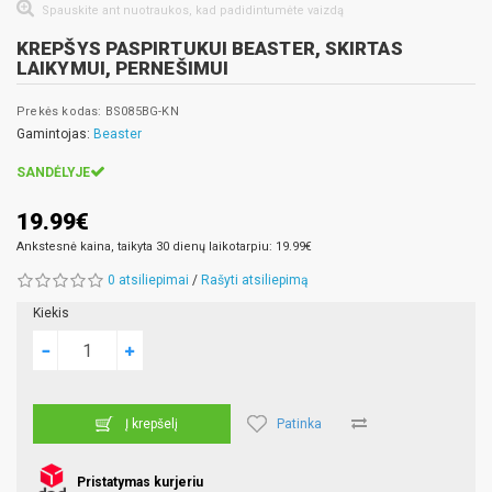
Spauskite ant nuotraukos, kad padidintumėte vaizdą
KREPŠYS PASPIRTUKUI BEASTER, SKIRTAS
LAIKYMUI, PERNEŠIMUI
Prekės kodas: BS085BG-KN
Gamintojas:
Beaster
SANDĖLYJE
19.99€
Ankstesnė kaina, taikyta 30 dienų laikotarpiu: 19.99€
0 atsiliepimai
/
Rašyti atsiliepimą
Kiekis
Patinka
Į krepšelį
Pristatymas kurjeriu