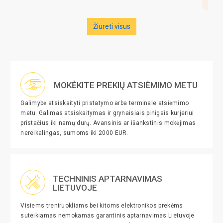
Žiureti visus
MOKĖKITE PREKIŲ ATSIĖMIMO METU
Galimybė atsiskaityti pristatymo arba terminale atsiėmimo
metu. Galimas atsiskaitymas ir grynaisiais pinigais kurjeriui
pristačius iki namų durų. Avansinis ar išankstinis mokėjimas
nereikalingas, sumoms iki 2000 EUR.
TECHNINIS APTARNAVIMAS
LIETUVOJE
Visiems treniruokliams bei kitoms elektronikos prekėms
suteikiamas nemokamas garantinis aptarnavimas Lietuvoje