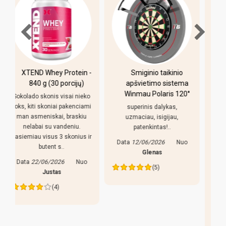
-
Smiginio taikinio
Pulo stalas Bilaro
apšvietimo sistema
Winner 7 pėdų
Winmau Polaris 120°
(213x118cm) žalias
o
audinys su
i
superinis dalykas,
komplektacija
uzmaciau, isigijau,
patenkintas!..
Pirkiniu patenkintas,
r
reguliuojamso kojeles geras
Data
12/06/2026
Nuo
dalykas, stalas nekliba. Bet
Glenas
yra keletas pastebejimu:
(5)
lazdos prastos, liaudiskai
tariant p..
Data
27/05/2026
Nuo
Edva
(4)