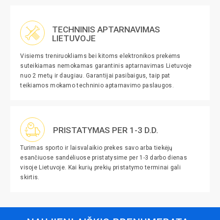
TECHNINIS APTARNAVIMAS
LIETUVOJE
Visiems treniruokliams bei kitoms elektronikos prekėms
suteikiamas nemokamas garantinis aptarnavimas Lietuvoje
nuo 2 metų ir daugiau. Garantijai pasibaigus, taip pat
teikiamos mokamo techninio aptarnavimo paslaugos.
PRISTATYMAS PER 1-3 D.D.
Turimas sporto ir laisvalaikio prekes savo arba tiekėjų
esančiuose sandėliuose pristatysime per 1-3 darbo dienas
visoje Lietuvoje. Kai kurių prekių pristatymo terminai gali
skirtis.