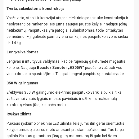
Tvirta, sulankstoma konstrukcija
Ypač tvirta, stabili ir korozijai atspari elektrinio paspirtuko konstrukcija ir
neslystančios rankenos leis jums saugiai jaustis kelyje ir nebijoti jokių
netikėtumų. Paspirtukas yra patogiai sulankstomas, todėl pritaikytas
pernešimui – jį galėsite paimti viena ranka, nes paspirtuko svoris siekia
tik 14 kg.
Lengvai valdomas
Lengvas ir intuityvus valdymas, kad be rūpesčių galėtumėte mėgautis
kelione. Naujuoju
Beaster Scooter „BS05W“
pradėsite važiuoti vos
vienu droselio spustelėjimu. Taip pat lengvai paspirtuką sustabdysite.
350 W galingumas
Efektyvus 350 W galingumo elektrinio paspirtuko variklis puikiai tiks
važiavimui visais lygiais miesto paviršiais ir užtikrins maksimalų
komfortą visos jūsų kelionės metu.
Ryškūs žibintai
Puikaus ryškumo priekiniai LED žibintai leis jums itin gerai orientuotis
kelyje tamsiuoju paros metu ar esant prastam apšvietimui. Tuo tarpu
galinis žibintas garantuos jūsų gerą matomumą iš galo bei švies