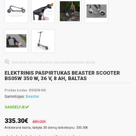
Spauskite ant nuotraukos, kad padidintumėte vaizdą
ELEKTRINIS PASPIRTUKAS BEASTER SCOOTER
BS05W 350 W, 36 V, 8 AH, BALTAS
Prekės kodas: BS05W-KN
Gamintojas:
Beaster
SANDĖLYJE
335.30€
489.00€
Ankstesnė kaina, taikyta 30 dienų laikotarpiu: 335.30€