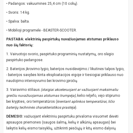
• Padangos: vakuuminės 25,4 cm (10 colių).
• Svoris: 14 kg.
• Spalva: balta.
• Mobilioji programėlė - BEASTER-SCOOTER.
PASTABA: elektrinių paspirtukų nuvažiuojamas atstumas priklauso
nuo šių faktorių:
1. Vairuotojo svorio, paspirtuko programinių nustatymų, oro slėgio
paspirtuko padangose.
2. Baterijos įkrovimo lygio, baterijos nusidėvėjimo / likutinės talpos lygio,
- baterijos savybės kinta eksploatacijos eigoje ir tiesiogiai priklauso nuo
naudojimo intensyvumo bei krovimo įpročių.
3. Vairavimo stiliaus
(staigiai akceleruojant ar važiuojant maksimaliu
greičiu nuvažiuojamas atstumas trumpėja),
kelio reljefo, vėjo stiprumo
bei krypties, oro temperatūros (
krentant aplinkos temperatūrai, ličio
baterijų techninės charakteristikos prastėja
).
DĖMESIO:
važiuojant elektriniu paspirtuku privaloma visuomet dėvėti
apsaugos priemones (saugos šalmą, kelių ir alkūnių apsaugas) bei
laikytis kelių eismo taisyklių, užtikrinti pėsčiųjų ir kitų eismo dalyvių