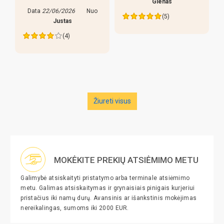
Glenas
yra keletas pastebejimu:
(5)
lazdos prastos, liaudiskai
tariant p..
Data
27/05/2026
Nuo
Edva
(4)
Žiureti visus
MOKĖKITE PREKIŲ ATSIĖMIMO METU
Galimybė atsiskaityti pristatymo arba terminale atsiėmimo
metu. Galimas atsiskaitymas ir grynaisiais pinigais kurjeriui
pristačius iki namų durų. Avansinis ar išankstinis mokėjimas
nereikalingas, sumoms iki 2000 EUR.