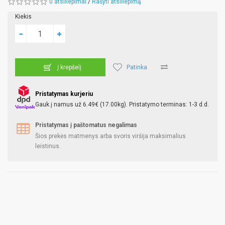
0 atsiliepimai
/
Rašyti atsiliepimą
Kiekis
Patinka
Į krepšelį
Pristatymas kurjeriu
Gauk į namus už 6.49€ (17.00kg). Pristatymo terminas: 1-3 d.d.
Pristatymas į paštomatus negalimas
Šios prekės matmenys arba svoris viršija maksimalius
leistinus.