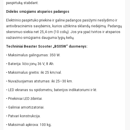
paspirtuką stabdant.
Didelės smūgiams atsparios padangos
Elektrinio paspirtuko priekinė ir galinė padangos pasižymi neslydimo ir
antivibracinėmis savybėmis, kurios užtikrina sklandų riedėjimą. Padangų
skersmuo siekia net 25,4 cm (10 colių). Jos yra ypač tvirtos ir atsparios
važiavimo smūgiams dauguma lygių kelių.
Techniniai Beaster Scooter „BS05W“ duomenys:
• Maksimalus galingumas: 350 W.
• Baterija: ličio jonų 36 V, 8 Ah.
• Maksimalus greitis: iki 25 km/val.
• Nuvažiuojamas atstumas: iki 25–30 km.
• LED ekranas su spidometru, baterijos indikatoriumi ir kt.
• Priekiniai LED žibintai.
• Galiniai amortizatoriai.
• Patvari konstrukcija.
• Maksimali apkrova: 100 kg;