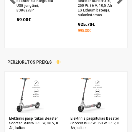
Beaster BSHERO1G,
užraktas su
250 W, 36 V, 10,5 Ah
signalizacija
LG Lithium baterija,
BS02ADL
sulankstomas
31.99€
925.70€
995.00€
PERŽIŪRĖTOS PREKĖS
Elektrinis paspirtukas Beaster
Elektrinis paspirtukas Beaster
Scooter BS05W 350 W, 36 V, 8
Scooter BS05W 350 W, 36 V, 8
Ah, baltas
Ah, baltas