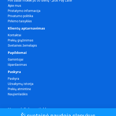
Pirk dabar mokėk po 30 dienų - „Bolt Pay Later“
Apie mus
Pristatymo informacija
Privatumo politika
Pirkimo taisyklės
Klientų aptarnavimas
Kontaktai
Prekių grąžinimas
Svetainės žemėlapis
Papildomai
Gamintojai
Išpardavimas
Paskyra
Paskyra
Užsakymų istorija
Prekių atmintinė
Naujienlaiškis
Mes socialiniuose tinkluose
Ši svetainė naudoja slapukus