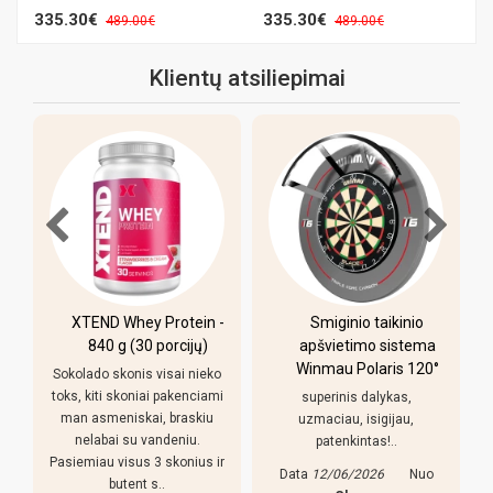
335.30€
335.30€
489.00€
489.00€
Klientų atsiliepimai
-
Smiginio taikinio
Pulo stalas Bilaro
apšvietimo sistema
Winner 7 pėdų
Winmau Polaris 120°
(213x118cm) žalias
o
audinys su
i
superinis dalykas,
komplektacija
uzmaciau, isigijau,
patenkintas!..
Pirkiniu patenkintas,
r
reguliuojamso kojeles geras
Data
12/06/2026
Nuo
dalykas, stalas nekliba. Bet