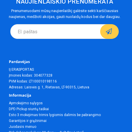
NAUJIENLAIŠKIO PRENUMERATA
Prenumeruodami mūsų naujienlaiškį galėsite sekti karščiausias
naujienas, medžioti akcijas, gauti nuolaidų kodus bei dar daugiau.
Pardavėjas
IĮ ERASPORTAS
Įmones kodas: 304077328
PVM kodas: LT100010198116
Adresas: Laisvės g. 1, Rietavas, LT-90315, Lietuva
Informacija
Apmokėjimo sąlygos
DPD Pickup siuntų taškai
Esto 3 mokėjimas trimis lygiomis dalimis be pabrangimo
Garantijos ir grąžinimai
Juodasis mėnuo