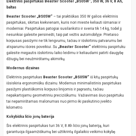
Elektrinis paspirtukas Beaster Scooter „BS05W“, 350 W, 36 V, 8 Ah,
baltas
Beaster Scooter „BS05W“
– tai praktiškas 350 W galios elektrinis
paspirtukas, skirtas kiekvienam, kuris nori mieste keliauti išmaniai ir
moderniai. Paspirtukas patogiai susilanksto ir sveria tik 14 kg, todėl jį
nesunkiai galėsite persinešti, taip pat vežtis automobilyje. Prietaiso
korpusas pasižymi ne tik lengvumu, tačiau ir išskirtiniu patvarumu bei
atsparumu išorės poveikiui. Su
„Beaster Scooter“
elektriniu paspirtuku
galėsite mėgautis išskirtiniu laiko leidimu ir keliaudami patirti daugybę
džiugių bei neužmirštamų akimirkų.
Modernus dizainas
Elektrinis paspirtukas
Beaster Scooter „BS05W“
iš kitų paspirtukų
išsiskiria ergonomišku dizainu. Modernus minimalistinis paspirtukas
pasižymi plastiškomis korpuso linijomis ir paprastu, tačiau
nepakartojamu geometriniu preciziškumu. Važiavimas šiuo paspirtuku
tai nepamirštamas malonumas nuo pirmo iki paskutinio įveikto
kilometro.
Kokybiška ličio jonų baterija
Šis elektrinis paspirtukas turi 36 V, 8 Ah ličio jonų bateriją, kuri
garantuoja ilgaamžiškumą bei užtikrintą ilgalaikio veikimo kokybę.