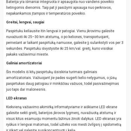
Baterija yra išmaniai integruota ir apsaugota nuo vandens poveikio
lietingomis dienomis. Taip pat ji pasižymi apsauga nuo perkrovos,
nepakankamos įtampos ir temperatūros poveikio.
Greitai, lengvai, saugiai
Paspirtuku keliausite itin lengvai ir patogiai. Vienu įkrovimu galėsite
nuvažiuoti iki 25–30 km atstumą, o po kelionės, transportuojant,
pernešant ar laikant paspirtuką namuose, galėsite jį sulankstyti vos per 3
sekundes. Paspirtuku išvystysite iki 25 km/val. greitį, kurio visiškai
pakaks važiavimui mieste.
Galiniai amortizatoriai
Šis modelis iš kitų paspirtukų išsiskiria turimais galiniais
amortizatoriais. Važiuojant jie padės sugerti kelio nelygumus, o jūsų
paspirtukas daug patogiau ir minkščiau važiuos, todėl pasivažinėjimas
juo taps dar malonesnis.
LED ekranas
Kiekvieną važiavimo akimirką informatyviame ir aiškiame LED ekrane
galėsite sekti greitį, baterijos įkrovos lygmenį, nuvažiuotą atstumą ir
visus kitus esamuoju momentu būtinus žinoti dalykus. LED ekranas yra
ryškus ir lengvai matomas, todėl užteks vos mesti žvilgsnį į spidometrą
ir iškart vėl galėsite susikoncentruoti į kelią.