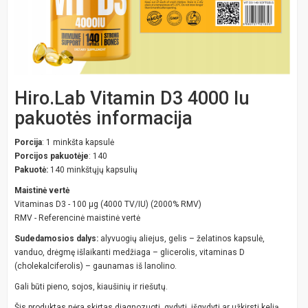
Hiro.Lab Vitamin D3 4000 Iu
pakuotės informacija
Porcija
: 1 minkšta kapsulė
Porcijos pakuotėje
: 140
Pakuotė:
140 minkštųjų kapsulių
Maistinė vertė
Vitaminas D3 - 100 µg (4000 TV/IU) (2000% RMV)
RMV - Referencinė maistinė vertė
Sudedamosios dalys:
alyvuogių aliejus, gelis – želatinos kapsulė,
vanduo, drėgmę išlaikanti medžiaga – glicerolis, vitaminas D
(cholekalciferolis) – gaunamas iš lanolino.
Gali būti pieno, sojos, kiaušinių ir riešutų.
Šis produktas nėra skirtas diagnozuoti, gydyti, išgydyti ar užkirsti kelią