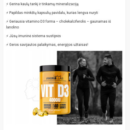
⚡ Gerina kaulų tankį ir tinkamą mineralizaciją
⚡ Papildas minkštų kapsulių pavidalu, kurias lengva nuryti
⚡ Geriausia vitamino D3 forma – cholekalciferolis – gaunamas iš
lanolino
⚡ Jūsų imuninė sistema sustiprės
⚡ Geros savijautos palaikymas, energijos užtaisas!