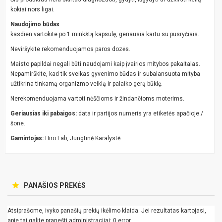
kokiai nors ligai.
Naudojimo būdas
kasdien vartokite po 1 minkštą kapsulę, geriausia kartu su pusryčiais.
Neviršykite rekomenduojamos paros dozės.
Maisto papildai negali būti naudojami kaip įvairios mitybos pakaitalas.
Nepamirškite, kad tik sveikas gyvenimo būdas ir subalansuota mityba
užtikrina tinkamą organizmo veiklą ir palaiko gerą būklę.
Nerekomenduojama vartoti nėščioms ir žindančioms moterims.
Geriausias iki pabaigos:
data ir partijos numeris yra etiketės apačioje /
šone.
Gamintojas:
Hiro.Lab, Jungtinė Karalystė.
PANAŠIOS PREKĖS
Atsiprašome, ivyko panašių prekių ikėlimo klaida. Jei rezultatas kartojasi,
apie tai galite pranešti administracijai: 0 error