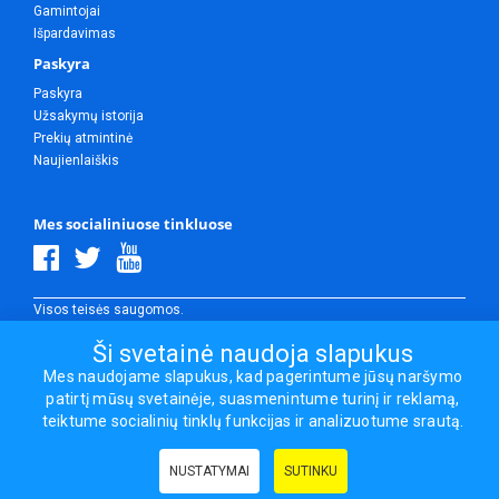
Gamintojai
Išpardavimas
Paskyra
Paskyra
Užsakymų istorija
Prekių atmintinė
Naujienlaiškis
Mes socialiniuose tinkluose
Visos teisės saugomos.
Sporto ir laisvalaikio prekės, maisto papildai - erasportas.lt © 2026
Ši svetainė naudoja slapukus
Mes naudojame slapukus, kad pagerintume jūsų naršymo
patirtį mūsų svetainėje, suasmenintume turinį ir reklamą,
Naudingos nuorodos:
Prekės grožiui ir sveikatai
|
Civilinis draudimas
teiktume socialinių tinklų funkcijas ir analizuotume srautą.
NUSTATYMAI
SUTINKU