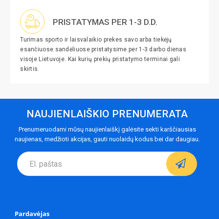
PRISTATYMAS PER 1-3 D.D.
Turimas sporto ir laisvalaikio prekes savo arba tiekėjų
esančiuose sandėliuose pristatysime per 1-3 darbo dienas
visoje Lietuvoje. Kai kurių prekių pristatymo terminai gali
skirtis.
NAUJIENLAIŠKIO PRENUMERATA
Prenumeruodami mūsų naujienlaiškį galėsite sekti karščiausias
naujienas, medžioti akcijas, gauti nuolaidų kodus bei dar daugiau.
Pardavėjas