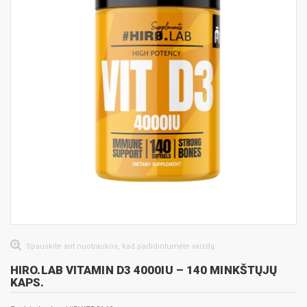
Spauskite ant nuotraukos, kad padidintumėte vaizdą
HIRO.LAB VITAMIN D3 4000IU – 140 MINKŠTŲJŲ
KAPS.