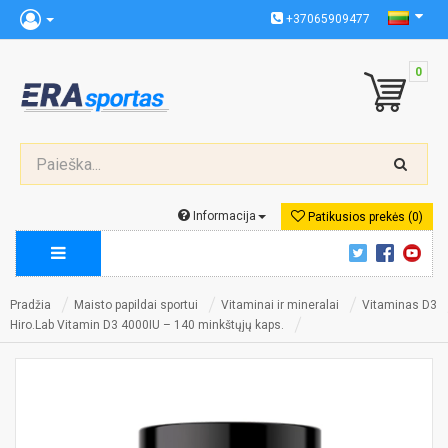
+37065909477
0
Informacija
Patikusios prekės (0)
Pradžia
Maisto papildai sportui
Vitaminai ir mineralai
Vitaminas D3
Hiro.Lab Vitamin D3 4000IU – 140 minkštųjų kaps.