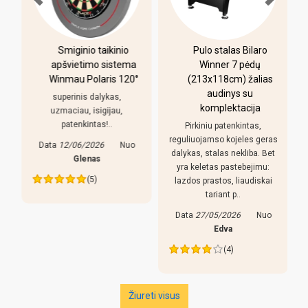
-
Smiginio taikinio
Pulo stalas Bilaro
apšvietimo sistema
Winner 7 pėdų
Winmau Polaris 120°
(213x118cm) žalias
o
audinys su
i
superinis dalykas,
komplektacija
uzmaciau, isigijau,
patenkintas!..
Pirkiniu patenkintas,
r
reguliuojamso kojeles geras
Data
12/06/2026
Nuo
dalykas, stalas nekliba. Bet
Glenas
yra keletas pastebejimu:
(5)
lazdos prastos, liaudiskai
tariant p..
Data
27/05/2026
Nuo
Edva
(4)
Žiureti visus