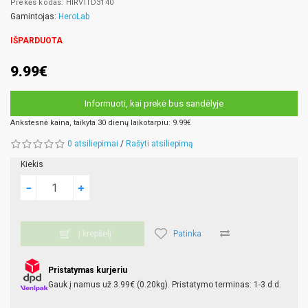
Prekės kodas: HIRVITD3140
Gamintojas:
HeroLab
IŠPARDUOTA
9.99€
Informuoti, kai prekė bus sandėlyje
Ankstesnė kaina, taikyta 30 dienų laikotarpiu: 9.99€
0 atsiliepimai
/
Rašyti atsiliepimą
Kiekis
Patinka
Į krepšelį
Pristatymas kurjeriu
Gauk į namus už 3.99€ (0.20kg). Pristatymo terminas: 1-3 d.d.