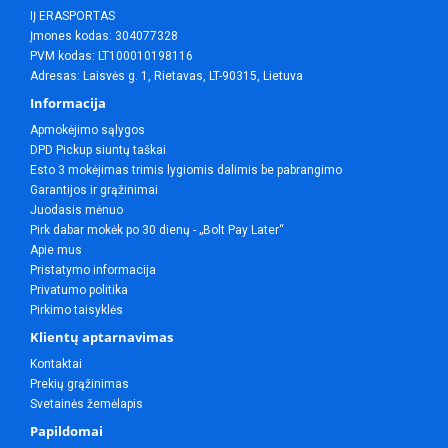
IĮ ERASPORTAS
Įmones kodas: 304077328
PVM kodas: LT100010198116
Adresas: Laisvės g. 1, Rietavas, LT-90315, Lietuva
Informacija
Apmokėjimo sąlygos
DPD Pickup siuntų taškai
Esto 3 mokėjimas trimis lygiomis dalimis be pabrangimo
Garantijos ir grąžinimai
Juodasis mėnuo
Pirk dabar mokėk po 30 dienų - „Bolt Pay Later“
Apie mus
Pristatymo informacija
Privatumo politika
Pirkimo taisyklės
Klientų aptarnavimas
Kontaktai
Prekių grąžinimas
Svetainės žemėlapis
Papildomai