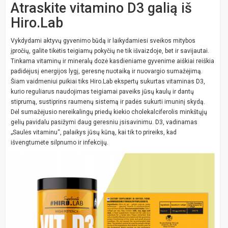
Atraskite vitamino D3 galią iš
Hiro.Lab
Vykdydami aktyvų gyvenimo būdą ir laikydamiesi sveikos mitybos
įpročių, galite tikėtis teigiamų pokyčių ne tik išvaizdoje, bet ir savijautai.
Tinkama vitaminų ir mineralų dozė kasdieniame gyvenime aiškiai reiškia
padidėjusį energijos lygį, geresnę nuotaiką ir nuovargio sumažėjimą.
Šiam vaidmeniui puikiai tiks Hiro.Lab ekspertų sukurtas vitaminas D3,
kurio reguliarus naudojimas teigiamai paveiks jūsų kaulų ir dantų
stiprumą, sustiprins raumenų sistemą ir padės sukurti imuninį skydą.
Dėl sumažėjusio nereikalingų priedų kiekio cholekalciferolis minkštųjų
gelių pavidalu pasižymi daug geresniu įsisavinimu. D3, vadinamas
„Saulės vitaminu“, palaikys jūsų kūną, kai tik to prireiks, kad
išvengtumėte silpnumo ir infekcijų.