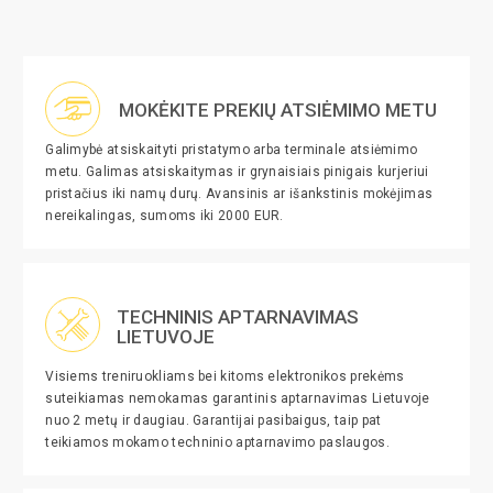
MOKĖKITE PREKIŲ ATSIĖMIMO METU
Galimybė atsiskaityti pristatymo arba terminale atsiėmimo
metu. Galimas atsiskaitymas ir grynaisiais pinigais kurjeriui
pristačius iki namų durų. Avansinis ar išankstinis mokėjimas
nereikalingas, sumoms iki 2000 EUR.
TECHNINIS APTARNAVIMAS
LIETUVOJE
Visiems treniruokliams bei kitoms elektronikos prekėms
suteikiamas nemokamas garantinis aptarnavimas Lietuvoje
nuo 2 metų ir daugiau. Garantijai pasibaigus, taip pat
teikiamos mokamo techninio aptarnavimo paslaugos.