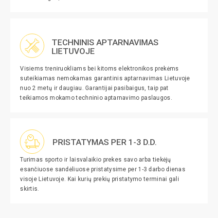
TECHNINIS APTARNAVIMAS
LIETUVOJE
Visiems treniruokliams bei kitoms elektronikos prekėms
suteikiamas nemokamas garantinis aptarnavimas Lietuvoje
nuo 2 metų ir daugiau. Garantijai pasibaigus, taip pat
teikiamos mokamo techninio aptarnavimo paslaugos.
PRISTATYMAS PER 1-3 D.D.
Turimas sporto ir laisvalaikio prekes savo arba tiekėjų
esančiuose sandėliuose pristatysime per 1-3 darbo dienas
visoje Lietuvoje. Kai kurių prekių pristatymo terminai gali
skirtis.