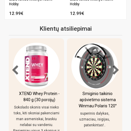
Hobby
Hobby
12.99€
12.99€
Klientų atsiliepimai
XTEND Whey Protein -
Smiginio taikinio
u
840 g (30 porcijų)
apšvietimo sistema
Winmau Polaris 120°
Sokolado skonis visai nieko
toks, kiti skoniai pakenciami
superinis dalykas,
man asmeniskai, braskiu
uzmaciau, isigijau,
nelabai su vandeniu.
patenkintas!..
Pasiemiau visus 3 skonius ir