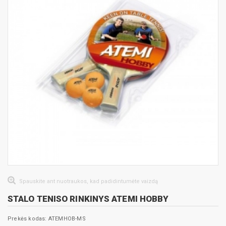
Spauskite ant nuotraukos, kad padidintumėte vaizdą
STALO TENISO RINKINYS ATEMI HOBBY
Prekės kodas: ATEMHOB-MS