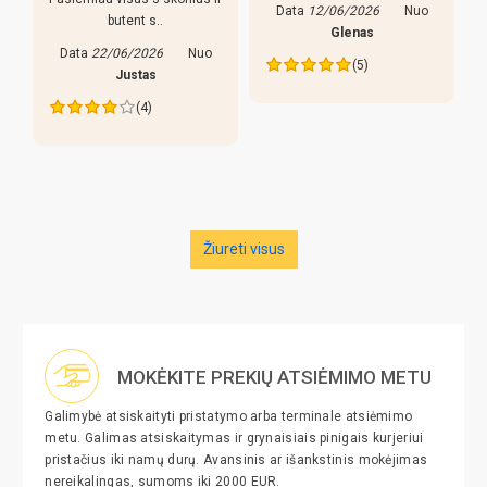
Data
12/06/2026
Nuo
butent s..
s
Glenas
Data
22/06/2026
Nuo
(5)
Justas
(4)
Žiureti visus
MOKĖKITE PREKIŲ ATSIĖMIMO METU
Galimybė atsiskaityti pristatymo arba terminale atsiėmimo
metu. Galimas atsiskaitymas ir grynaisiais pinigais kurjeriui
pristačius iki namų durų. Avansinis ar išankstinis mokėjimas
nereikalingas, sumoms iki 2000 EUR.