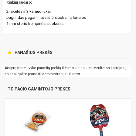
Rinkinį sudaro:
2 raketės ir 3 kamuoliukai
pagrindas pagamintos iš 5-sluoksnių faneros
1 mm storio kempinės sluoksnis
PANAŠIOS PREKĖS
Atsiprašome, ivyko panašių prekių ikėlimo klaida. Jei rezultatas kartojasi,
apie tai galite pranešti administracijai: 0 error
TO PAČIO GAMINTOJO PREKĖS