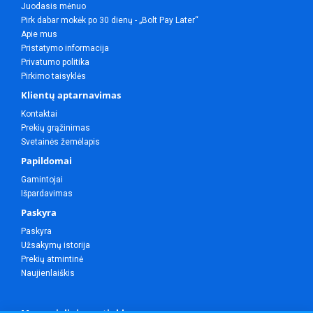
Juodasis mėnuo
Pirk dabar mokėk po 30 dienų - „Bolt Pay Later“
Apie mus
Pristatymo informacija
Privatumo politika
Pirkimo taisyklės
Klientų aptarnavimas
Kontaktai
Prekių grąžinimas
Svetainės žemėlapis
Papildomai
Gamintojai
Išpardavimas
Paskyra
Paskyra
Užsakymų istorija
Prekių atmintinė
Naujienlaiškis