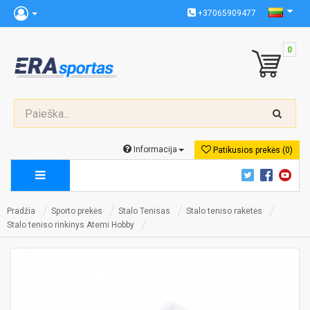
+37065909477
0
Informacija
Patikusios prekės (0)
Pradžia
Sporto prekės
Stalo Tenisas
Stalo teniso raketės
Stalo teniso rinkinys Atemi Hobby