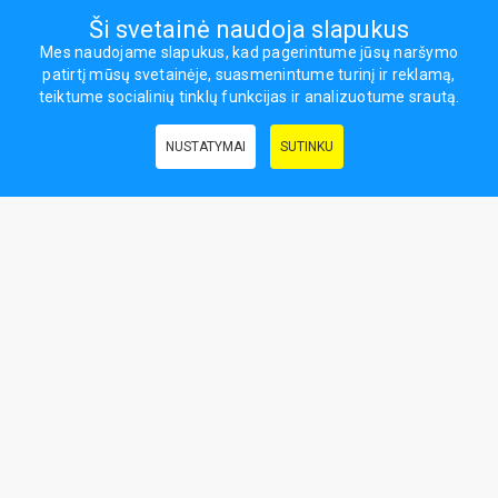
Mes socialiniuose tinkluose
Ši svetainė naudoja slapukus
Mes naudojame slapukus, kad pagerintume jūsų naršymo
patirtį mūsų svetainėje, suasmenintume turinį ir reklamą,
Visos teisės saugomos.
teiktume socialinių tinklų funkcijas ir analizuotume srautą.
Sporto ir laisvalaikio prekės, maisto papildai - erasportas.lt © 2026
NUSTATYMAI
SUTINKU
Naudingos nuorodos:
Prekės grožiui ir sveikatai
|
Civilinis draudimas