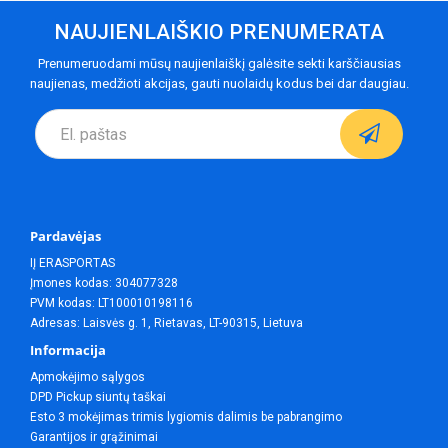
NAUJIENLAIŠKIO PRENUMERATA
Prenumeruodami mūsų naujienlaiškį galėsite sekti karščiausias
naujienas, medžioti akcijas, gauti nuolaidų kodus bei dar daugiau.
Pardavėjas
IĮ ERASPORTAS
Įmones kodas: 304077328
PVM kodas: LT100010198116
Adresas: Laisvės g. 1, Rietavas, LT-90315, Lietuva
Informacija
Apmokėjimo sąlygos
DPD Pickup siuntų taškai
Esto 3 mokėjimas trimis lygiomis dalimis be pabrangimo
Garantijos ir grąžinimai