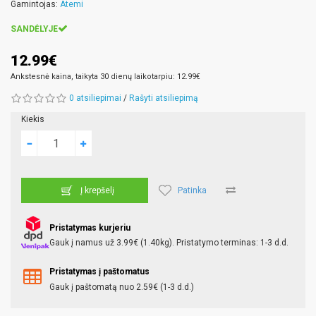
Gamintojas:
Atemi
SANDĖLYJE
12.99€
Ankstesnė kaina, taikyta 30 dienų laikotarpiu: 12.99€
0 atsiliepimai
/
Rašyti atsiliepimą
Kiekis
Patinka
Į krepšelį
Pristatymas kurjeriu
Gauk į namus už 3.99€ (1.40kg). Pristatymo terminas: 1-3 d.d.
Pristatymas į paštomatus
Gauk į paštomatą nuo 2.59€ (1-3 d.d.)