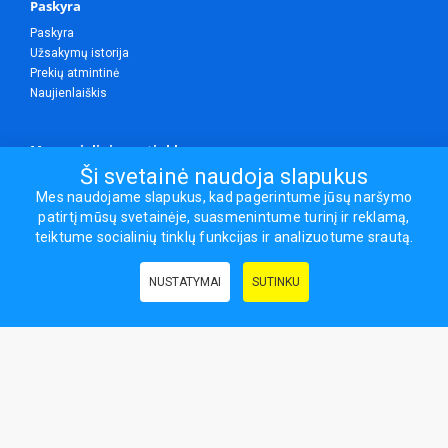
Paskyra
Paskyra
Užsakymų istorija
Prekių atmintinė
Naujienlaiškis
Mes socialiniuose tinkluose
Ši svetainė naudoja slapukus
Mes naudojame slapukus, kad pagerintume jūsų naršymo
patirtį mūsų svetainėje, suasmenintume turinį ir reklamą,
Visos teisės saugomos.
teiktume socialinių tinklų funkcijas ir analizuotume srautą.
Sporto ir laisvalaikio prekės, maisto papildai - erasportas.lt © 2026
NUSTATYMAI
SUTINKU
Naudingos nuorodos:
Prekės grožiui ir sveikatai
|
Civilinis draudimas