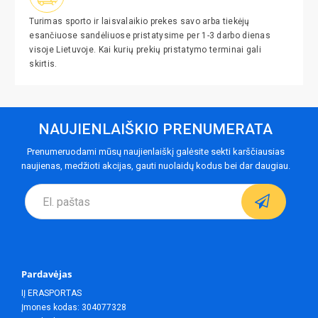
Turimas sporto ir laisvalaikio prekes savo arba tiekėjų
esančiuose sandėliuose pristatysime per 1-3 darbo dienas
visoje Lietuvoje. Kai kurių prekių pristatymo terminai gali
skirtis.
NAUJIENLAIŠKIO PRENUMERATA
Prenumeruodami mūsų naujienlaiškį galėsite sekti karščiausias
naujienas, medžioti akcijas, gauti nuolaidų kodus bei dar daugiau.
Pardavėjas
IĮ ERASPORTAS
Įmones kodas: 304077328