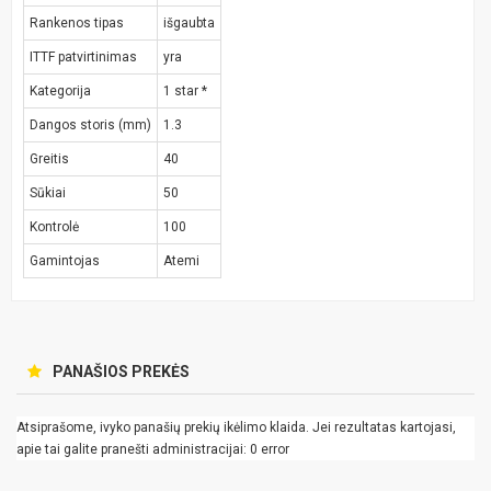
Rankenos tipas
išgaubta
ITTF patvirtinimas
yra
Kategorija
1 star *
Dangos storis (mm)
1.3
Greitis
40
Sūkiai
50
Kontrolė
100
Gamintojas
Atemi
PANAŠIOS PREKĖS
Atsiprašome, ivyko panašių prekių ikėlimo klaida. Jei rezultatas kartojasi,
apie tai galite pranešti administracijai: 0 error