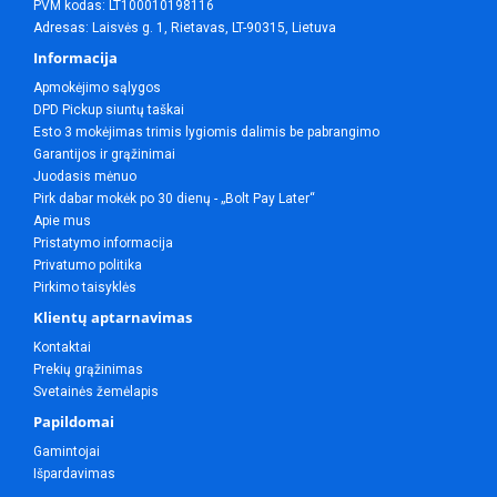
PVM kodas: LT100010198116
Adresas: Laisvės g. 1, Rietavas, LT-90315, Lietuva
Informacija
Apmokėjimo sąlygos
DPD Pickup siuntų taškai
Esto 3 mokėjimas trimis lygiomis dalimis be pabrangimo
Garantijos ir grąžinimai
Juodasis mėnuo
Pirk dabar mokėk po 30 dienų - „Bolt Pay Later“
Apie mus
Pristatymo informacija
Privatumo politika
Pirkimo taisyklės
Klientų aptarnavimas
Kontaktai
Prekių grąžinimas
Svetainės žemėlapis
Papildomai
Gamintojai
Išpardavimas