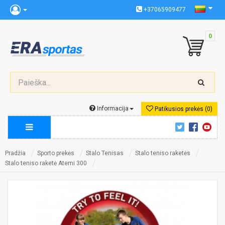
+37065909477
0
Informacija
Patikusios prekės (0)
Pradžia
Sporto prekės
Stalo Tenisas
Stalo teniso raketės
Stalo teniso raketė Atemi 300