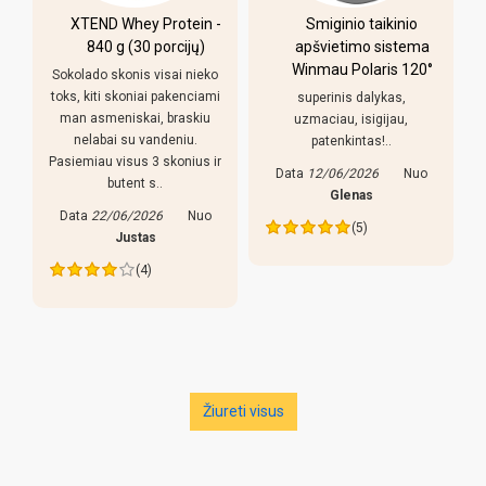
XTEND Whey Protein -
Smiginio taikinio
u
840 g (30 porcijų)
apšvietimo sistema
Winmau Polaris 120°
Sokolado skonis visai nieko
toks, kiti skoniai pakenciami
superinis dalykas,
man asmeniskai, braskiu
uzmaciau, isigijau,
nelabai su vandeniu.
patenkintas!..
Pasiemiau visus 3 skonius ir
Data
12/06/2026
Nuo
butent s..
s
Glenas
Data
22/06/2026
Nuo
(5)
Justas
(4)
Žiureti visus