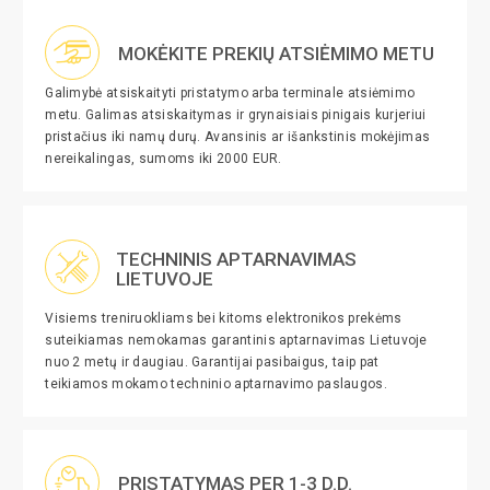
MOKĖKITE PREKIŲ ATSIĖMIMO METU
Galimybė atsiskaityti pristatymo arba terminale atsiėmimo
metu. Galimas atsiskaitymas ir grynaisiais pinigais kurjeriui
pristačius iki namų durų. Avansinis ar išankstinis mokėjimas
nereikalingas, sumoms iki 2000 EUR.
TECHNINIS APTARNAVIMAS
LIETUVOJE
Visiems treniruokliams bei kitoms elektronikos prekėms
suteikiamas nemokamas garantinis aptarnavimas Lietuvoje
nuo 2 metų ir daugiau. Garantijai pasibaigus, taip pat
teikiamos mokamo techninio aptarnavimo paslaugos.
PRISTATYMAS PER 1-3 D.D.