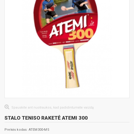
Spauskite ant nuotraukos, kad padidintumėte vaizdą
STALO TENISO RAKETĖ ATEMI 300
Prekės kodas: ATEM300-MS