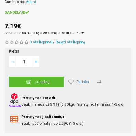
Gamintojas:
Atemi
SANDĖLYJE
7.19€
Ankstesnė kaina, taikyta 30 dienų laikotarpiu: 7.19€
0 atsiliepimai
/
Rašyti atsiliepimą
Kiekis
Patinka
Į krepšelį
Pristatymas kurjeriu
Gauk į namus už 3.99€ (0.80kg). Pristatymo terminas: 1-3 d.d.
Pristatymas į paštomatus
Gauk į paštomatą nuo 2.59€ (1-3 d.d.)