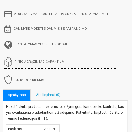
ATSISKAITYMAS KORTELE ARBA GRYNAIS PRISTATYMO METU
GALIMYBĖ MOKĖTI 3 DALIMIS BE PABRANGIMO
PRISTATYMAS VISOJE EUROPOJE
PINIGŲ GRĄŽINIMO GARANTIJA
SAUGUS PIRKIMAS
Aprašymas
Atsiliepimai (0)
Raketė skirta pradedantiesiems, pasižymi gera kamuoliuko kontrole, kas
yra svarbiausia pradedantiems žaidėjams. Patvirtinta Tarptautinės Stalo
Teniso Federacijos (ITTF).
Paskirtis
vidaus