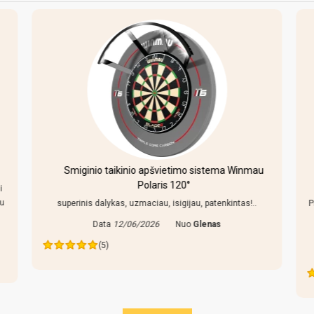
Smiginio taikinio apšvietimo sistema Winmau
Polaris 120°
i
au
superinis dalykas, uzmaciau, isigijau, patenkintas!..
P
Data
12/06/2026
Nuo
Glenas
(5)