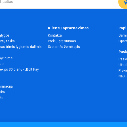
Klientų aptarnavimas
Papi
ąlygos
Kontaktai
Gami
ntų taškai
Prekių grąžinimas
Išpa
as trimis lygiomis dalimis
Svetainės žemėlapis
Pask
rąžinimai
Pask
uo
Užsak
ėk po 30 dienų - „Bolt Pay
Preki
Nauji
ormacija
tika
lės