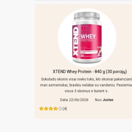
kersiniu ir
XTEND Whey Protein - 840 g (30 porcijų)
Sokolado skonis visai nieko toks, kiti skoniai pakenciam
man asmeniskai, braskiu nelabai su vandeniu. Pasiemi
mpo reguliuoti,
visus 3 skonius ir butent s..
 tiek prikisus
Data
22/06/2026
Nuo
Justas
ras
(4)