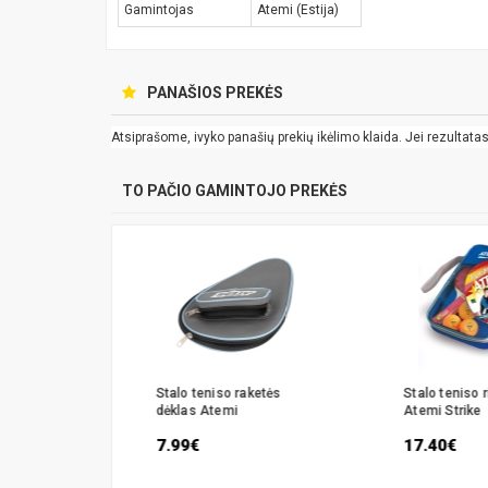
Gamintojas
Atemi (Estija)
PANAŠIOS PREKĖS
Atsiprašome, ivyko panašių prekių ikėlimo klaida. Jei rezultatas k
TO PAČIO GAMINTOJO PREKĖS
aketė Atemi
Stalo teniso raketės
Stalo teniso 
dėklas Atemi
Atemi Strike
7.99€
17.40€