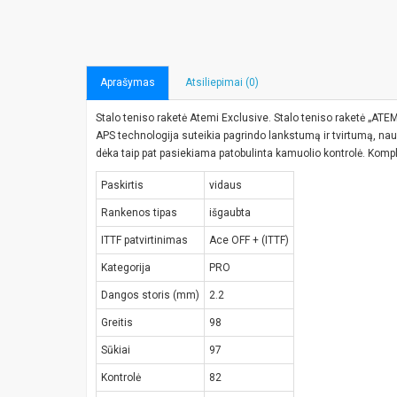
Aprašymas
Atsiliepimai (0)
Stalo teniso raketė Atemi Exclusive. Stalo teniso raketė „ATE
APS technologija suteikia pagrindo lankstumą ir tvirtumą, nau
dėka taip pat pasiekiama patobulinta kamuolio kontrolė. Kompl
Paskirtis
vidaus
Rankenos tipas
išgaubta
ITTF patvirtinimas
Ace OFF + (ITTF)
Kategorija
PRO
Dangos storis (mm)
2.2
Greitis
98
Sūkiai
97
Kontrolė
82