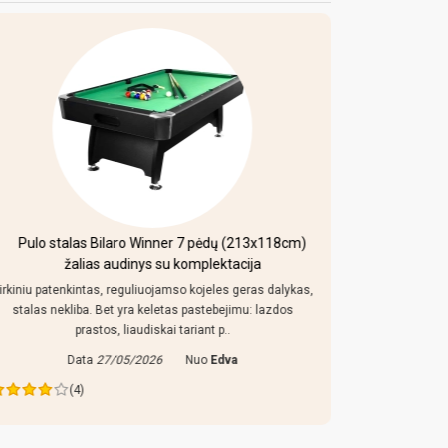
Pulo stalas Bilaro Winner 7 pėdų (213x118cm)
Mobi
žalias audinys su komplektacija
irkiniu patenkintas, reguliuojamso kojeles geras dalykas,
Kaip uz toki
stalas nekliba. Bet yra keletas pastebejimu: lazdos
konstrukcija
prastos, liaudiskai tariant p..
Data
27/05/2026
Nuo
Edva
Da
(4)