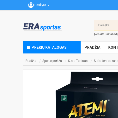
Paskyra
Įveskite raktažod
PREKIŲ KATALOGAS
PRADŽIA
KONT
Pradžia
Sporto prekės
Stalo Tenisas
Stalo teniso rak