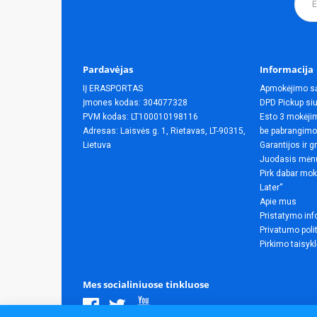
Pardavėjas
Informacija
IĮ ERASPORTAS
Apmokėjimo s
Įmones kodas: 304077328
DPD Pickup siu
PVM kodas: LT100010198116
Esto 3 mokėjim
Adresas: Laisvės g. 1, Rietavas, LT-90315,
be pabrangimo
Lietuva
Garantijos ir g
Juodasis mėn
Pirk dabar mok
Later“
Apie mus
Pristatymo inf
Privatumo poli
Pirkimo taisyk
Mes socialiniuose tinkluose