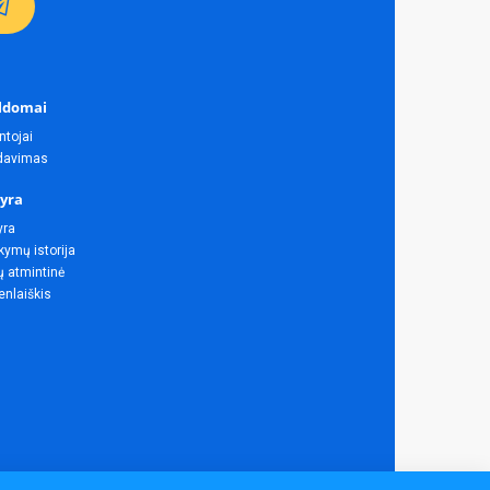
ldomai
ntojai
rdavimas
yra
yra
ymų istorija
ų atmintinė
enlaiškis