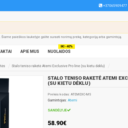
+37065909477
į. Šiame paieškos laukelyje galite surasti norimą prekę, kategoriją arba gamintoją.
IKI -40%
AKTAI
APIE MUS
NUOLAIDOS
etės
Stalo teniso raketė Atemi Exclusive Pro line (su kietu dėklu)
STALO TENISO RAKETĖ ATEMI EXC
(SU KIETU DĖKLU)
Prekės kodas: ATEMEXC-MS
Gamintojas:
Atemi
SANDĖLYJE
58.90€