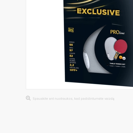
Spauskite ant nuotraukos, kad padidintumėte vaizdą