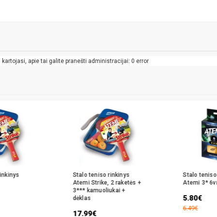
artojasi, apie tai galite pranešti administracijai: 0 error
rinkinys
Stalo teniso rinkinys
Stalo tenis
Atemi Strike, 2 raketės +
Atemi 3* 6vn
3*** kamuoliukai +
5.80€
dėklas
6.49€
17.99€