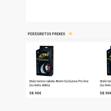
PERŽIŪRĖTOS PREKĖS
Stalo teniso raketė Atemi Exclusive Pro line
Stalo te
(su kietu dėklu)
(su kiet
58.90€
58.90