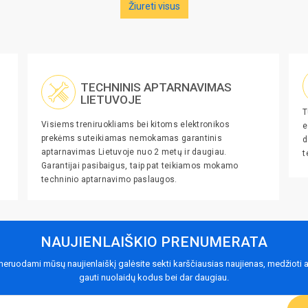
Žiureti visus
TECHNINIS APTARNAVIMAS
LIETUVOJE
T
Visiems treniruokliams bei kitoms elektronikos
e
prekėms suteikiamas nemokamas garantinis
d
aptarnavimas Lietuvoje nuo 2 metų ir daugiau.
t
Garantijai pasibaigus, taip pat teikiamos mokamo
techninio aptarnavimo paslaugos.
NAUJIENLAIŠKIO PRENUMERATA
eruodami mūsų naujienlaiškį galėsite sekti karščiausias naujienas, medžioti a
gauti nuolaidų kodus bei dar daugiau.