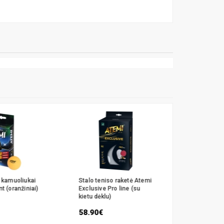
o kamuoliukai
Stalo teniso raketė Atemi
Stalo teni
t (oranžiniai)
Exclusive Pro line (su
700
kietu dėklu)
11.30€
58.90€