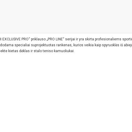
MI EXCLUSIVE PRO“ priklauso „PRO LINE“ serijai ir yra skirta profesionaliems spor
dodama specialiai suprojektuotas rankenas, kurios veikia kaip spyruoklės iš abiej
ekte kietas dėklas ir stalo teniso kamuoliukai.