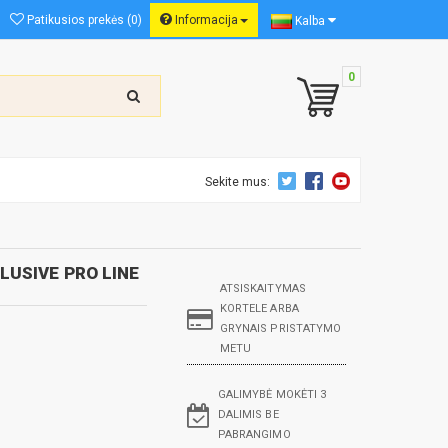
Patikusios prekės (0)
Informacija
Kalba
0
Sekite mus:
LUSIVE PRO LINE
ATSISKAITYMAS
KORTELE ARBA
GRYNAIS PRISTATYMO
METU
GALIMYBĖ MOKĖTI 3
DALIMIS BE
PABRANGIMO