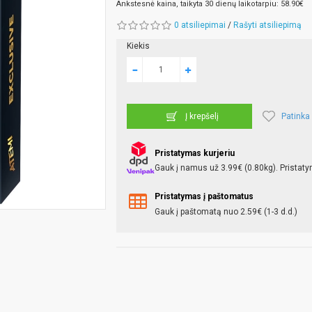
Ankstesnė kaina, taikyta 30 dienų laikotarpiu: 58.90€
0 atsiliepimai
/
Rašyti atsiliepimą
Kiekis
Patinka
Į krepšelį
Pristatymas kurjeriu
Gauk į namus už 3.99€ (0.80kg). Pristaty
Pristatymas į paštomatus
Gauk į paštomatą nuo 2.59€ (1-3 d.d.)