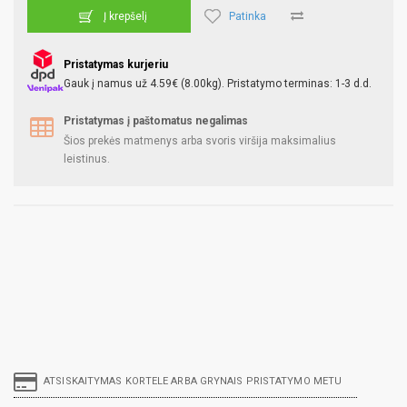
Patinka
Į krepšelį
Pristatymas kurjeriu
Gauk į namus už 4.59€ (8.00kg). Pristatymo terminas: 1-3 d.d.
Pristatymas į paštomatus negalimas
Šios prekės matmenys arba svoris viršija maksimalius
leistinus.
ATSISKAITYMAS KORTELE ARBA GRYNAIS PRISTATYMO METU