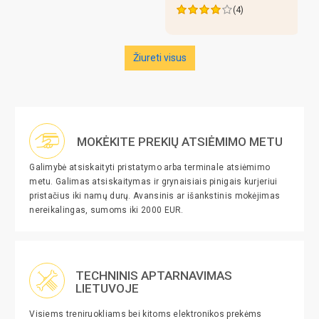
(4)
Žiureti visus
MOKĖKITE PREKIŲ ATSIĖMIMO METU
Galimybė atsiskaityti pristatymo arba terminale atsiėmimo
metu. Galimas atsiskaitymas ir grynaisiais pinigais kurjeriui
pristačius iki namų durų. Avansinis ar išankstinis mokėjimas
nereikalingas, sumoms iki 2000 EUR.
TECHNINIS APTARNAVIMAS
LIETUVOJE
Visiems treniruokliams bei kitoms elektronikos prekėms