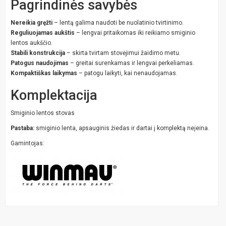
Pagrindinės savybės
Nereikia gręžti
– lentą galima naudoti be nuolatinio tvirtinimo.
Reguliuojamas aukštis
– lengvai pritaikomas iki reikiamo smiginio
lentos aukščio.
Stabili konstrukcija
– skirta tvirtam stovėjimui žaidimo metu.
Patogus naudojimas
– greitai surenkamas ir lengvai perkeliamas.
Kompaktiškas laikymas
– patogu laikyti, kai nenaudojamas.
Komplektacija
Smiginio lentos stovas
Pastaba:
smiginio lenta, apsauginis žiedas ir dartai į komplektą neįeina.
Gamintojas: