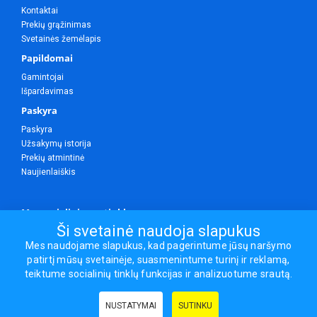
Kontaktai
Prekių grąžinimas
Svetainės žemėlapis
Papildomai
Gamintojai
Išpardavimas
Paskyra
Paskyra
Užsakymų istorija
Prekių atmintinė
Naujienlaiškis
Mes socialiniuose tinkluose
Ši svetainė naudoja slapukus
Mes naudojame slapukus, kad pagerintume jūsų naršymo
patirtį mūsų svetainėje, suasmenintume turinį ir reklamą,
Visos teisės saugomos.
teiktume socialinių tinklų funkcijas ir analizuotume srautą.
Sporto ir laisvalaikio prekės, maisto papildai - erasportas.lt © 2026
NUSTATYMAI
SUTINKU