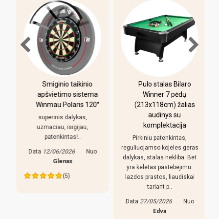
-
Smiginio taikinio
Pulo stalas Bilaro
apšvietimo sistema
Winner 7 pėdų
Winmau Polaris 120°
(213x118cm) žalias
o
audinys su
i
superinis dalykas,
komplektacija
uzmaciau, isigijau,
patenkintas!..
Pirkiniu patenkintas,
r
reguliuojamso kojeles geras
Data
12/06/2026
Nuo
dalykas, stalas nekliba. Bet
Glenas
yra keletas pastebejimu:
(5)
lazdos prastos, liaudiskai
tariant p..
Data
27/05/2026
Nuo
Edva