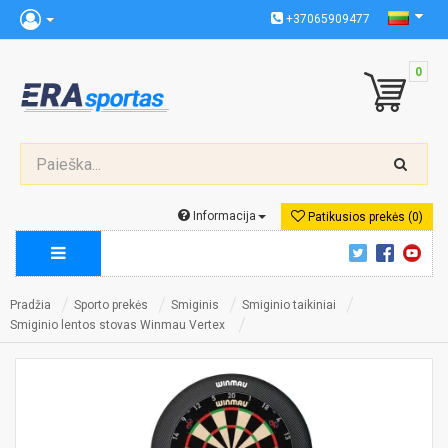
+37065909477
0
Informacija
Patikusios prekės (0)
Pradžia
Sporto prekės
Smiginis
Smiginio taikiniai
Smiginio lentos stovas Winmau Vertex