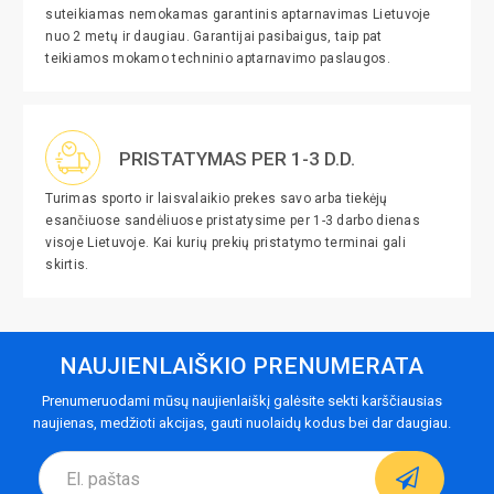
suteikiamas nemokamas garantinis aptarnavimas Lietuvoje
nuo 2 metų ir daugiau. Garantijai pasibaigus, taip pat
teikiamos mokamo techninio aptarnavimo paslaugos.
PRISTATYMAS PER 1-3 D.D.
Turimas sporto ir laisvalaikio prekes savo arba tiekėjų
esančiuose sandėliuose pristatysime per 1-3 darbo dienas
visoje Lietuvoje. Kai kurių prekių pristatymo terminai gali
skirtis.
NAUJIENLAIŠKIO PRENUMERATA
Prenumeruodami mūsų naujienlaiškį galėsite sekti karščiausias
naujienas, medžioti akcijas, gauti nuolaidų kodus bei dar daugiau.