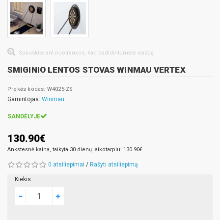
Spauskite ant nuotraukos, kad padidintumėte vaizdą
SMIGINIO LENTOS STOVAS WINMAU VERTEX
Prekės kodas: W4025-ZS
Gamintojas:
Winmau
SANDĖLYJE
130.90€
Ankstesnė kaina, taikyta 30 dienų laikotarpiu: 130.90€
0 atsiliepimai
/
Rašyti atsiliepimą
Kiekis