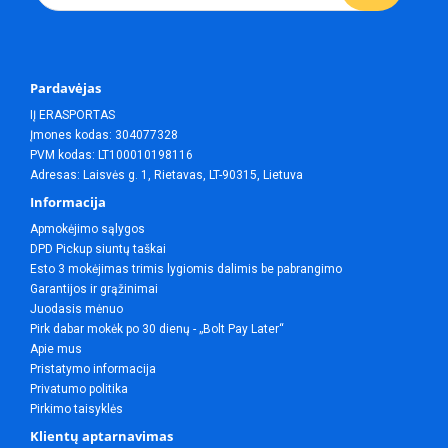
Pardavėjas
IĮ ERASPORTAS
Įmones kodas: 304077328
PVM kodas: LT100010198116
Adresas: Laisvės g. 1, Rietavas, LT-90315, Lietuva
Informacija
Apmokėjimo sąlygos
DPD Pickup siuntų taškai
Esto 3 mokėjimas trimis lygiomis dalimis be pabrangimo
Garantijos ir grąžinimai
Juodasis mėnuo
Pirk dabar mokėk po 30 dienų - „Bolt Pay Later“
Apie mus
Pristatymo informacija
Privatumo politika
Pirkimo taisyklės
Klientų aptarnavimas