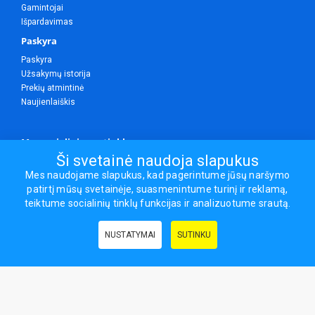
Gamintojai
Išpardavimas
Paskyra
Paskyra
Užsakymų istorija
Prekių atmintinė
Naujienlaiškis
Mes socialiniuose tinkluose
Ši svetainė naudoja slapukus
Mes naudojame slapukus, kad pagerintume jūsų naršymo
patirtį mūsų svetainėje, suasmenintume turinį ir reklamą,
Visos teisės saugomos.
teiktume socialinių tinklų funkcijas ir analizuotume srautą.
Sporto ir laisvalaikio prekės, maisto papildai - erasportas.lt © 2026
NUSTATYMAI
SUTINKU
Naudingos nuorodos:
Prekės grožiui ir sveikatai
|
Civilinis draudimas