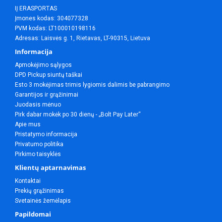
IĮ ERASPORTAS
Įmones kodas: 304077328
PVM kodas: LT100010198116
Adresas: Laisvės g. 1, Rietavas, LT-90315, Lietuva
Informacija
Apmokėjimo sąlygos
DPD Pickup siuntų taškai
Esto 3 mokėjimas trimis lygiomis dalimis be pabrangimo
Garantijos ir grąžinimai
Juodasis mėnuo
Pirk dabar mokėk po 30 dienų - „Bolt Pay Later“
Apie mus
Pristatymo informacija
Privatumo politika
Pirkimo taisyklės
Klientų aptarnavimas
Kontaktai
Prekių grąžinimas
Svetainės žemėlapis
Papildomai