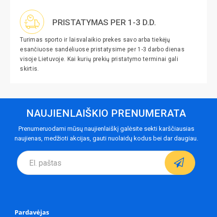
PRISTATYMAS PER 1-3 D.D.
Turimas sporto ir laisvalaikio prekes savo arba tiekėjų
esančiuose sandėliuose pristatysime per 1-3 darbo dienas
visoje Lietuvoje. Kai kurių prekių pristatymo terminai gali
skirtis.
NAUJIENLAIŠKIO PRENUMERATA
Prenumeruodami mūsų naujienlaiškį galėsite sekti karščiausias
naujienas, medžioti akcijas, gauti nuolaidų kodus bei dar daugiau.
Pardavėjas