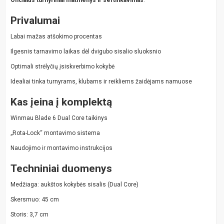
Privalumai
Labai mažas atšokimo procentas
Ilgesnis tarnavimo laikas dėl dvigubo sisalio sluoksnio
Optimali strėlyčių įsiskverbimo kokybė
Idealiai tinka turnyrams, klubams ir reikliems žaidėjams namuose
Kas įeina į komplektą
Winmau Blade 6 Dual Core taikinys
„Rota-Lock“ montavimo sistema
Naudojimo ir montavimo instrukcijos
Techniniai duomenys
Medžiaga: aukštos kokybės sisalis (Dual Core)
Skersmuo: 45 cm
Storis: 3,7 cm