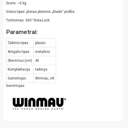
Svoris: ~5 kg
Vielos tipas: plonas plieninis „Blade“ profilis
Tvirtinimas: 360° Rota-Lock
Parametrai:
Taikinio tipas
plaušo
Antgalio tipas
metalinis
Skersmuo (cm)
45
Komplektacija
taikinys
Gamintojas
Winmau, UK
Gamintojas: