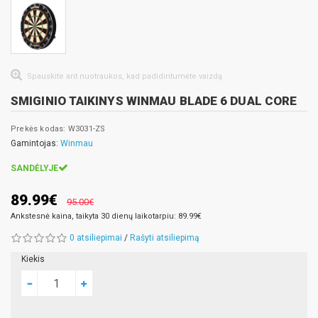
Spauskite ant nuotraukos, kad padidintumėte vaizdą
SMIGINIO TAIKINYS WINMAU BLADE 6 DUAL CORE
Prekės kodas: W3031-ZS
Gamintojas:
Winmau
SANDĖLYJE
89.99€
95.00€
Ankstesnė kaina, taikyta 30 dienų laikotarpiu: 89.99€
0 atsiliepimai
/
Rašyti atsiliepimą
Kiekis