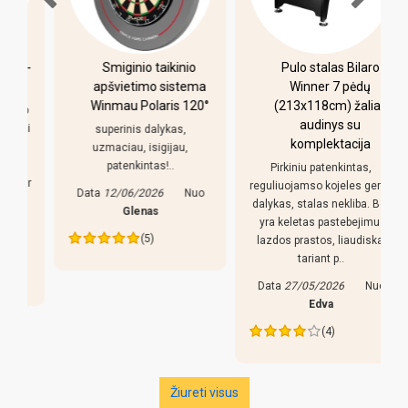
-
Smiginio taikinio
Pulo stalas Bilaro
apšvietimo sistema
Winner 7 pėdų
Winmau Polaris 120°
(213x118cm) žalias
o
audinys su
i
superinis dalykas,
komplektacija
uzmaciau, isigijau,
patenkintas!..
Pirkiniu patenkintas,
r
reguliuojamso kojeles geras
Data
12/06/2026
Nuo
dalykas, stalas nekliba. Bet
Glenas
yra keletas pastebejimu:
(5)
lazdos prastos, liaudiskai
tariant p..
Data
27/05/2026
Nuo
Edva
(4)
Žiureti visus