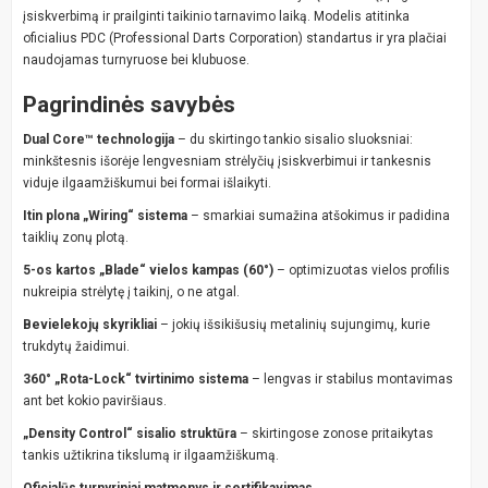
įsiskverbimą ir prailginti taikinio tarnavimo laiką. Modelis atitinka
oficialius PDC (Professional Darts Corporation) standartus ir yra plačiai
naudojamas turnyruose bei klubuose.
Pagrindinės savybės
Dual Core™ technologija
– du skirtingo tankio sisalio sluoksniai:
minkštesnis išorėje lengvesniam strėlyčių įsiskverbimui ir tankesnis
viduje ilgaamžiškumui bei formai išlaikyti.
Itin plona „Wiring“ sistema
– smarkiai sumažina atšokimus ir padidina
taiklių zonų plotą.
5-os kartos „Blade“ vielos kampas (60°)
– optimizuotas vielos profilis
nukreipia strėlytę į taikinį, o ne atgal.
Bevielekojų skyrikliai
– jokių išsikišusių metalinių sujungimų, kurie
trukdytų žaidimui.
360° „Rota-Lock“ tvirtinimo sistema
– lengvas ir stabilus montavimas
ant bet kokio paviršiaus.
„Density Control“ sisalio struktūra
– skirtingose zonose pritaikytas
tankis užtikrina tikslumą ir ilgaamžiškumą.
Oficialūs turnyriniai matmenys ir sertifikavimas
.