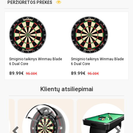
PERŽIŪRĖTOS PREKĖS
e
Smiginio taikinys Winmau Blade
Smiginio taikinys Winmau Blade
6 Dual Core
6 Dual Core
89.99€
89.99€
95.00€
95.00€
Klientų atsiliepimai