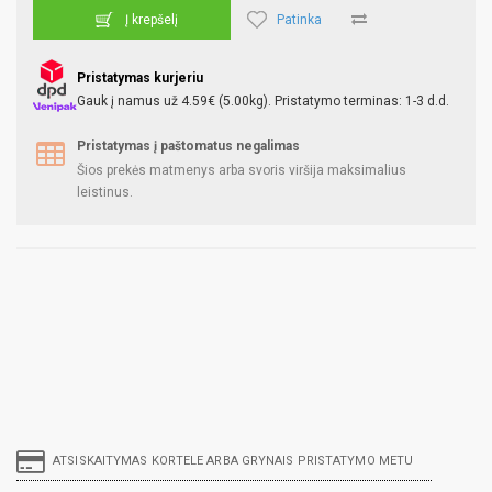
Patinka
Į krepšelį
Pristatymas kurjeriu
Gauk į namus už 4.59€ (5.00kg). Pristatymo terminas: 1-3 d.d.
Pristatymas į paštomatus negalimas
Šios prekės matmenys arba svoris viršija maksimalius
leistinus.
ATSISKAITYMAS KORTELE ARBA GRYNAIS PRISTATYMO METU