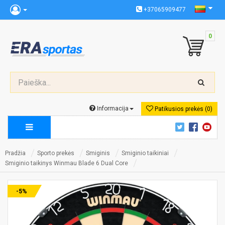
+37065909477
0
Informacija
Patikusios prekės (0)
Pradžia
Sporto prekės
Smiginis
Smiginio taikiniai
Smiginio taikinys Winmau Blade 6 Dual Core
-5%