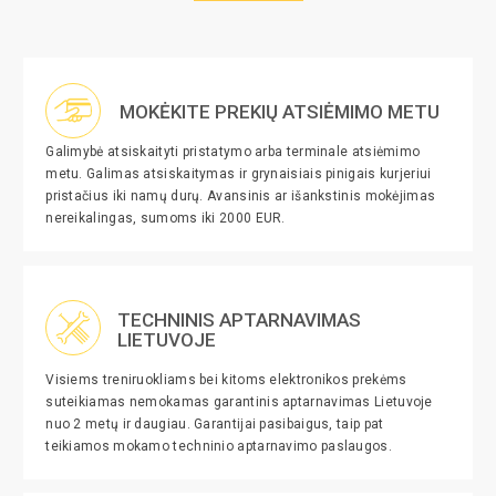
MOKĖKITE PREKIŲ ATSIĖMIMO METU
Galimybė atsiskaityti pristatymo arba terminale atsiėmimo
metu. Galimas atsiskaitymas ir grynaisiais pinigais kurjeriui
pristačius iki namų durų. Avansinis ar išankstinis mokėjimas
nereikalingas, sumoms iki 2000 EUR.
TECHNINIS APTARNAVIMAS
LIETUVOJE
Visiems treniruokliams bei kitoms elektronikos prekėms
suteikiamas nemokamas garantinis aptarnavimas Lietuvoje
nuo 2 metų ir daugiau. Garantijai pasibaigus, taip pat
teikiamos mokamo techninio aptarnavimo paslaugos.