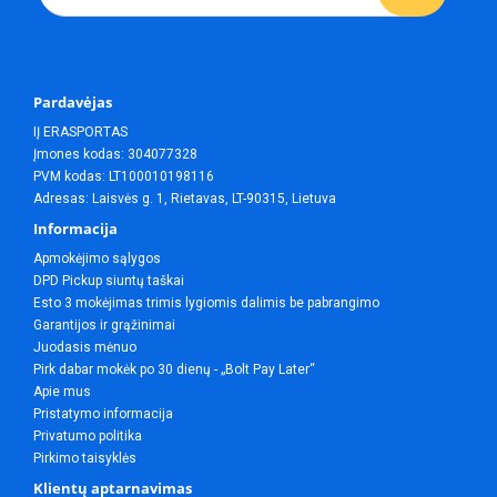
Pardavėjas
IĮ ERASPORTAS
Įmones kodas: 304077328
PVM kodas: LT100010198116
Adresas: Laisvės g. 1, Rietavas, LT-90315, Lietuva
Informacija
Apmokėjimo sąlygos
DPD Pickup siuntų taškai
Esto 3 mokėjimas trimis lygiomis dalimis be pabrangimo
Garantijos ir grąžinimai
Juodasis mėnuo
Pirk dabar mokėk po 30 dienų - „Bolt Pay Later“
Apie mus
Pristatymo informacija
Privatumo politika
Pirkimo taisyklės
Klientų aptarnavimas