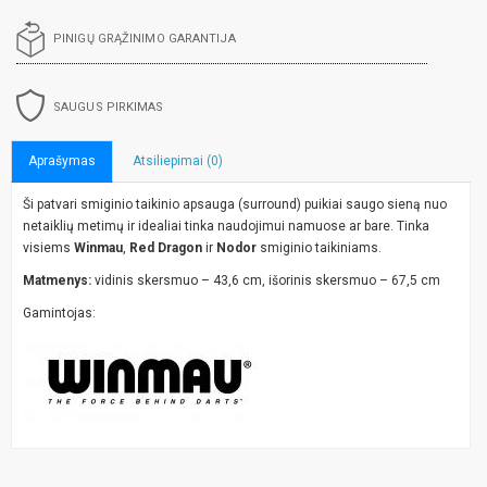
PINIGŲ GRĄŽINIMO GARANTIJA
SAUGUS PIRKIMAS
Aprašymas
Atsiliepimai (0)
Ši patvari smiginio taikinio apsauga (surround) puikiai saugo sieną nuo
netaiklių metimų ir idealiai tinka naudojimui namuose ar bare. Tinka
visiems
Winmau
,
Red Dragon
ir
Nodor
smiginio taikiniams.
Matmenys:
vidinis skersmuo – 43,6 cm, išorinis skersmuo – 67,5 cm
Gamintojas: