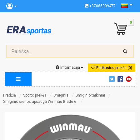
+37065909477
0
Informacija
Patikusios prekės (0)
Pradžia
Sporto prekės
Smiginis
Smiginio taikiniai
Smiginio sienos apsauga Winmau Blade 6