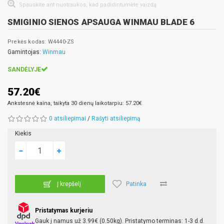
Spauskite ant nuotraukos, kad padidintumėte vaizdą
SMIGINIO SIENOS APSAUGA WINMAU BLADE 6
Prekės kodas: W4440-ZS
Gamintojas:
Winmau
SANDĖLYJE
57.20€
Ankstesnė kaina, taikyta 30 dienų laikotarpiu: 57.20€
0 atsiliepimai
/
Rašyti atsiliepimą
Kiekis
Patinka
Į krepšelį
Pristatymas kurjeriu
Gauk į namus už 3.99€ (0.50kg). Pristatymo terminas: 1-3 d.d.