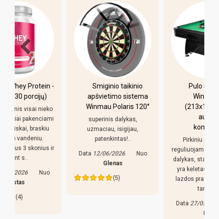
-
Smiginio taikinio
Pulo stalas Bilaro
apšvietimo sistema
Winner 7 pėdų
Winmau Polaris 120°
(213x118cm) žalias
o
audinys su
i
superinis dalykas,
komplektacija
uzmaciau, isigijau,
patenkintas!..
Pirkiniu patenkintas,
r
reguliuojamso kojeles geras
Data
12/06/2026
Nuo
dalykas, stalas nekliba. Bet
Glenas
yra keletas pastebejimu:
(5)
lazdos prastos, liaudiskai
tariant p..
Data
27/05/2026
Nuo
Edva