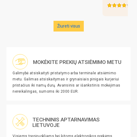
(4)
Žiureti visus
MOKĖKITE PREKIŲ ATSIĖMIMO METU
Galimybė atsiskaityti pristatymo arba terminale atsiėmimo
metu. Galimas atsiskaitymas ir grynaisiais pinigais kurjeriui
pristačius iki namų durų. Avansinis ar išankstinis mokėjimas
nereikalingas, sumoms iki 2000 EUR.
TECHNINIS APTARNAVIMAS
LIETUVOJE
Visiems treniruokliams bei kitoms elektronikos prekėms