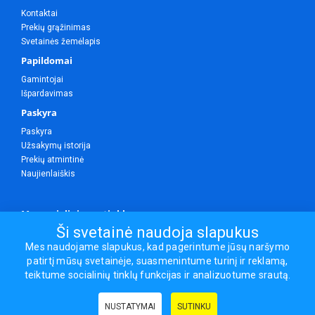
Kontaktai
Prekių grąžinimas
Svetainės žemėlapis
Papildomai
Gamintojai
Išpardavimas
Paskyra
Paskyra
Užsakymų istorija
Prekių atmintinė
Naujienlaiškis
Mes socialiniuose tinkluose
Ši svetainė naudoja slapukus
Mes naudojame slapukus, kad pagerintume jūsų naršymo
patirtį mūsų svetainėje, suasmenintume turinį ir reklamą,
Visos teisės saugomos.
teiktume socialinių tinklų funkcijas ir analizuotume srautą.
Sporto ir laisvalaikio prekės, maisto papildai - erasportas.lt © 2026
NUSTATYMAI
SUTINKU