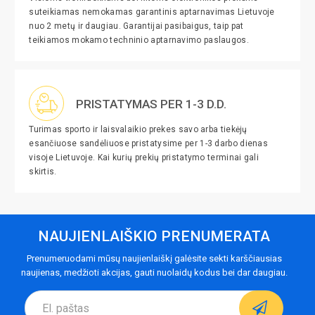
suteikiamas nemokamas garantinis aptarnavimas Lietuvoje
nuo 2 metų ir daugiau. Garantijai pasibaigus, taip pat
teikiamos mokamo techninio aptarnavimo paslaugos.
PRISTATYMAS PER 1-3 D.D.
Turimas sporto ir laisvalaikio prekes savo arba tiekėjų
esančiuose sandėliuose pristatysime per 1-3 darbo dienas
visoje Lietuvoje. Kai kurių prekių pristatymo terminai gali
skirtis.
NAUJIENLAIŠKIO PRENUMERATA
Prenumeruodami mūsų naujienlaiškį galėsite sekti karščiausias
naujienas, medžioti akcijas, gauti nuolaidų kodus bei dar daugiau.