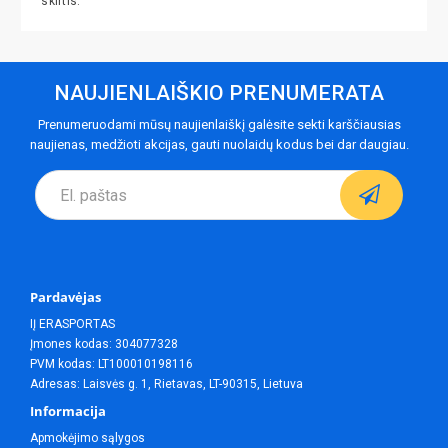
skirtis.
NAUJIENLAIŠKIO PRENUMERATA
Prenumeruodami mūsų naujienlaiškį galėsite sekti karščiausias
naujienas, medžioti akcijas, gauti nuolaidų kodus bei dar daugiau.
Pardavėjas
IĮ ERASPORTAS
Įmones kodas: 304077328
PVM kodas: LT100010198116
Adresas: Laisvės g. 1, Rietavas, LT-90315, Lietuva
Informacija
Apmokėjimo sąlygos