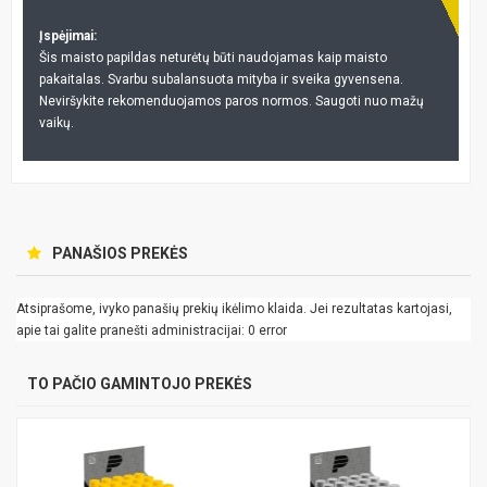
Įspėjimai:
Šis maisto papildas neturėtų būti naudojamas kaip maisto
pakaitalas. Svarbu subalansuota mityba ir sveika gyvensena.
Neviršykite rekomenduojamos paros normos. Saugoti nuo mažų
vaikų.
PANAŠIOS PREKĖS
Atsiprašome, ivyko panašių prekių ikėlimo klaida. Jei rezultatas kartojasi,
apie tai galite pranešti administracijai: 0 error
TO PAČIO GAMINTOJO PREKĖS