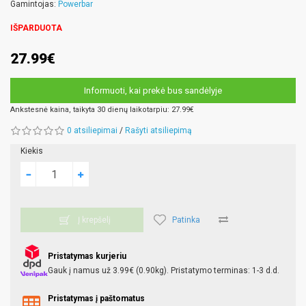
Gamintojas:
Powerbar
IŠPARDUOTA
27.99€
Informuoti, kai prekė bus sandėlyje
Ankstesnė kaina, taikyta 30 dienų laikotarpiu: 27.99€
0 atsiliepimai
/
Rašyti atsiliepimą
Kiekis
Patinka
Į krepšelį
Pristatymas kurjeriu
Gauk į namus už 3.99€ (0.90kg). Pristatymo terminas: 1-3 d.d.
Pristatymas į paštomatus