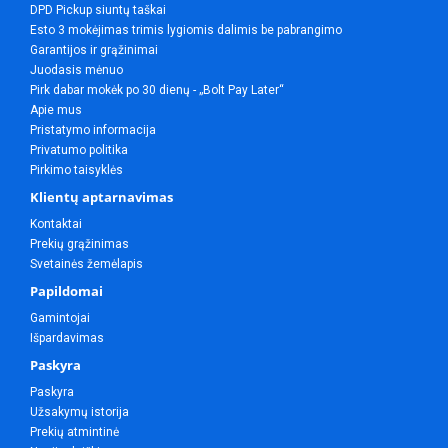
DPD Pickup siuntų taškai
Esto 3 mokėjimas trimis lygiomis dalimis be pabrangimo
Garantijos ir grąžinimai
Juodasis mėnuo
Pirk dabar mokėk po 30 dienų - „Bolt Pay Later“
Apie mus
Pristatymo informacija
Privatumo politika
Pirkimo taisyklės
Klientų aptarnavimas
Kontaktai
Prekių grąžinimas
Svetainės žemėlapis
Papildomai
Gamintojai
Išpardavimas
Paskyra
Paskyra
Užsakymų istorija
Prekių atmintinė