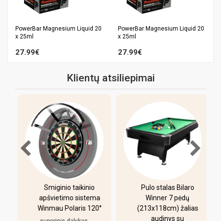
PowerBar Magnesium Liquid 20
PowerBar Magnesium Liquid 20
x 25ml
x 25ml
27.99€
27.99€
Klientų atsiliepimai
-
Smiginio taikinio
Pulo stalas Bilaro
apšvietimo sistema
Winner 7 pėdų
Winmau Polaris 120°
(213x118cm) žalias
o
audinys su
i