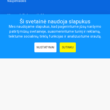
Naujienlaiškis
Mes socialiniuose tinkluose
Ši svetainė naudoja slapukus
Mes naudojame slapukus, kad pagerintume jūsų naršymo
patirtį mūsų svetainėje, suasmenintume turinį ir reklamą,
Visos teisės saugomos.
teiktume socialinių tinklų funkcijas ir analizuotume srautą.
Sporto ir laisvalaikio prekės, maisto papildai - erasportas.lt © 2026
NUSTATYMAI
SUTINKU
Naudingos nuorodos:
Prekės grožiui ir sveikatai
|
Civilinis draudimas