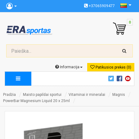
+37065909477
0
Informacija
Patikusios prekės (0)
Pradžia
Maisto papildai sportui
Vitaminai ir mineralai
Magnis
PowerBar Magnesium Liquid 20 x 25ml