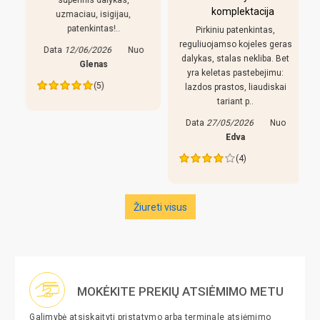
superinis dalykas,
komplektacija
uzmaciau, isigijau,
patenkintas!..
Pirkiniu patenkintas,
r
reguliuojamso kojeles geras
Data
12/06/2026
Nuo
dalykas, stalas nekliba. Bet
Glenas
yra keletas pastebejimu:
(5)
lazdos prastos, liaudiskai
tariant p..
Data
27/05/2026
Nuo
Edva
(4)
Žiureti visus
MOKĖKITE PREKIŲ ATSIĖMIMO METU
Galimybė atsiskaityti pristatymo arba terminale atsiėmimo