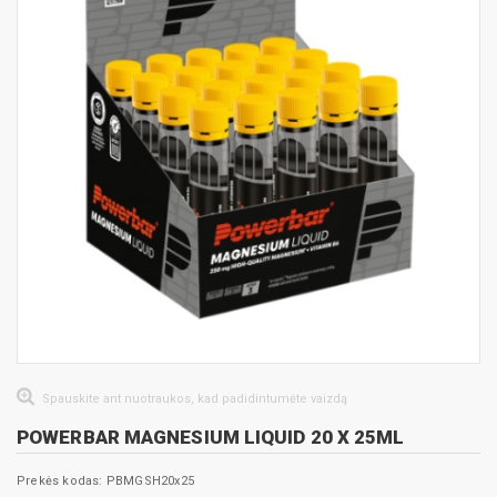
Spauskite ant nuotraukos, kad padidintumėte vaizdą
POWERBAR MAGNESIUM LIQUID 20 X 25ML
Prekės kodas: PBMGSH20x25