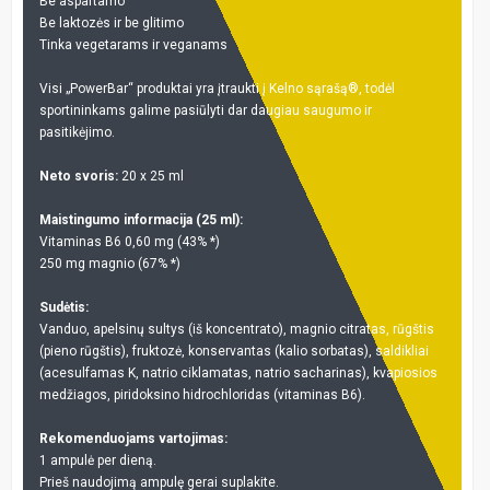
Be aspartamo
Be laktozės ir be glitimo
Tinka vegetarams ir veganams
Visi „PowerBar“ produktai yra įtraukti į Kelno sąrašą®, todėl
sportininkams galime pasiūlyti dar daugiau saugumo ir
pasitikėjimo.
Neto svoris:
20 x 25 ml
Maistingumo informacija (25 ml):
Vitaminas B6 0,60 mg (43% *)
250 mg magnio (67% *)
Sudėtis:
Vanduo, apelsinų sultys (iš koncentrato), magnio citratas, rūgštis
(pieno rūgštis), fruktozė, konservantas (kalio sorbatas), saldikliai
(acesulfamas K, natrio ciklamatas, natrio sacharinas), kvapiosios
medžiagos, piridoksino hidrochloridas (vitaminas B6).
Rekomenduojams vartojimas:
1 ampulė per dieną.
Prieš naudojimą ampulę gerai suplakite.