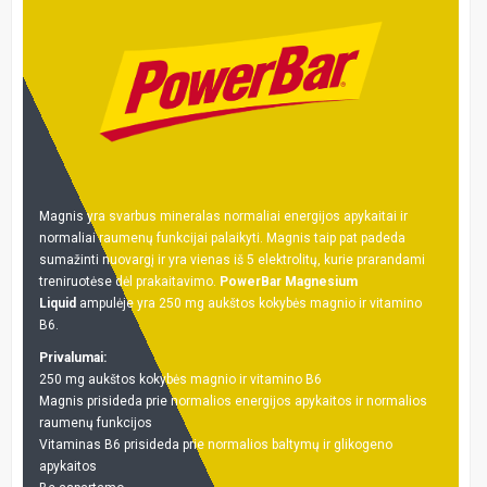
Magnis yra svarbus mineralas normaliai energijos apykaitai ir
normaliai raumenų funkcijai palaikyti. Magnis taip pat padeda
sumažinti nuovargį ir yra vienas iš 5 elektrolitų, kurie prarandami
treniruotėse dėl prakaitavimo.
PowerBar Magnesium
Liquid
ampulėje yra 250 mg aukštos kokybės magnio ir vitamino
B6.
Privalumai:
250 mg aukštos kokybės magnio ir vitamino B6
Magnis prisideda prie normalios energijos apykaitos ir normalios
raumenų funkcijos
Vitaminas B6 prisideda prie normalios baltymų ir glikogeno
apykaitos