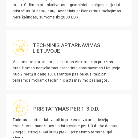
metu. Galimas atsiskaitymas ir grynaisiais pinigais kurjeriui
pristačius iki namų durų. Avansinis ar išankstinis mokėjimas
nereikalingas, sumoms iki 2000 EUR.
TECHNINIS APTARNAVIMAS
LIETUVOJE
Visiems treniruokliams bei kitoms elektronikos prekėms
suteikiamas nemokamas garantinis aptarnavimas Lietuvoje
nuo 2 metų ir daugiau. Garantijai pasibaigus, taip pat
teikiamos mokamo techninio aptarnavimo paslaugos.
PRISTATYMAS PER 1-3 D.D.
Turimas sporto ir laisvalaikio prekes savo arba tiekėjų
esančiuose sandėliuose pristatysime per 1-3 darbo dienas
visoje Lietuvoje. Kai kurių prekių pristatymo terminai gali