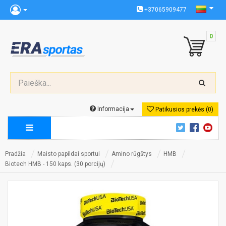
+37065909477
0
Informacija
Patikusios prekės (0)
Pradžia
Maisto papildai sportui
Amino rūgštys
HMB
Biotech HMB - 150 kaps. (30 porcijų)