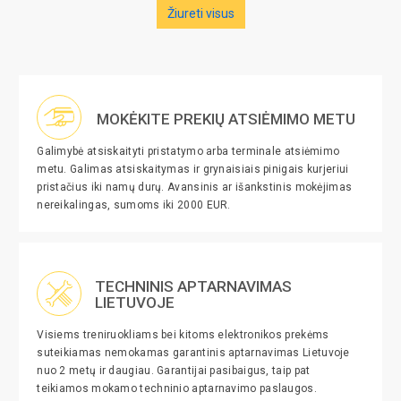
Žiureti visus
MOKĖKITE PREKIŲ ATSIĖMIMO METU
Galimybė atsiskaityti pristatymo arba terminale atsiėmimo
metu. Galimas atsiskaitymas ir grynaisiais pinigais kurjeriui
pristačius iki namų durų. Avansinis ar išankstinis mokėjimas
nereikalingas, sumoms iki 2000 EUR.
TECHNINIS APTARNAVIMAS
LIETUVOJE
Visiems treniruokliams bei kitoms elektronikos prekėms
suteikiamas nemokamas garantinis aptarnavimas Lietuvoje
nuo 2 metų ir daugiau. Garantijai pasibaigus, taip pat
teikiamos mokamo techninio aptarnavimo paslaugos.