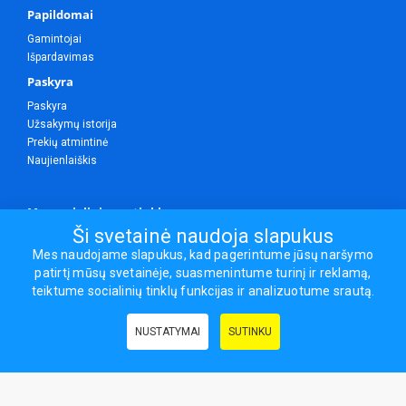
Papildomai
Gamintojai
Išpardavimas
Paskyra
Paskyra
Užsakymų istorija
Prekių atmintinė
Naujienlaiškis
Mes socialiniuose tinkluose
Ši svetainė naudoja slapukus
Mes naudojame slapukus, kad pagerintume jūsų naršymo
patirtį mūsų svetainėje, suasmenintume turinį ir reklamą,
Visos teisės saugomos.
teiktume socialinių tinklų funkcijas ir analizuotume srautą.
Sporto ir laisvalaikio prekės, maisto papildai - erasportas.lt © 2026
NUSTATYMAI
SUTINKU
Naudingos nuorodos:
Prekės grožiui ir sveikatai
|
Civilinis draudimas