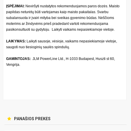
ĮSPĖJIMAI:
Neviršyti nustatytos rekomenduojamos paros dozės. Maisto
papildas neturėtų būti vartojamas kaip maisto pakaitalas. Svarbu
subalansuota ir įvairi mityba bei sveikas gyvenimo būdas. Nėščioms
moterims ar žindyvėms prieš pradedant vartoti rekomenduojama
pasikonsultuoti su gydytoju. Laikyti vaikams nepasiekiamoje vietoje.
LAIKYMAS:
Laikyti sausoje, vėsioje, vaikams nepasiekiamoje vietoje,
saugoti nuo tiesioginių saulės spindulių.
GAMINTOJAS:
JLM PowerLine Ltd., H-1033 Budapest, Huszti st 60,
Vengrija.
PANAŠIOS PREKĖS