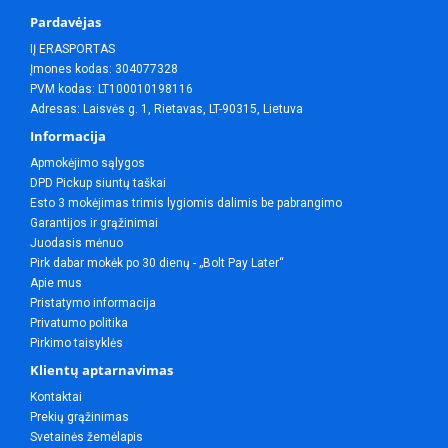
Pardavėjas
IĮ ERASPORTAS
Įmones kodas: 304077328
PVM kodas: LT100010198116
Adresas: Laisvės g. 1, Rietavas, LT-90315, Lietuva
Informacija
Apmokėjimo sąlygos
DPD Pickup siuntų taškai
Esto 3 mokėjimas trimis lygiomis dalimis be pabrangimo
Garantijos ir grąžinimai
Juodasis mėnuo
Pirk dabar mokėk po 30 dienų - „Bolt Pay Later“
Apie mus
Pristatymo informacija
Privatumo politika
Pirkimo taisyklės
Klientų aptarnavimas
Kontaktai
Prekių grąžinimas
Svetainės žemėlapis