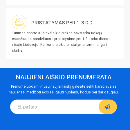
PRISTATYMAS PER 1-3 D.D.
Turimas sporto ir laisvalaikio prekes savo arba tiekėjų
esančiuose sandėliuose pristatysime per 1-3 darbo dienas
visoje Lietuvoje. Kai kurių prekių pristatymo terminai gali
skirtis.
NAUJIENLAIŠKIO PRENUMERATA
Prenumeruodami mūsų naujienlaiškį galėsite sekti karščiausias
naujienas, medžioti akcijas, gauti nuolaidų kodus bei dar daugiau.