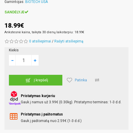
Gamintojas:
BIOTECH USA
SANDĖLYJE
18.99€
Ankstesnė kaina, taikyta 30 dienų laikotarpiu: 18.99€
0 atsiliepimai
/
Rašyti atsiliepimą
Kiekis
Patinka
Į krepšelį
Pristatymas kurjeriu
Gauk į namus už 3.99€ (0.30kg). Pristatymo terminas: 1-3 d.d.
Pristatymas į paštomatus
Gauk į paštomatą nuo 2.59€ (1-3 d.d.)