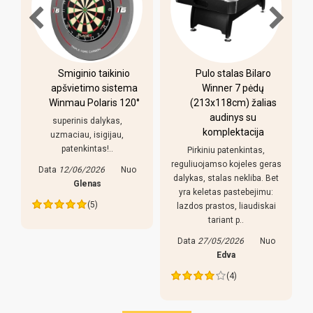
-
Smiginio taikinio
Pulo stalas Bilaro
apšvietimo sistema
Winner 7 pėdų
Winmau Polaris 120°
(213x118cm) žalias
o
audinys su
i
superinis dalykas,
komplektacija
uzmaciau, isigijau,
patenkintas!..
Pirkiniu patenkintas,
r
reguliuojamso kojeles geras
Data
12/06/2026
Nuo
dalykas, stalas nekliba. Bet
Glenas
yra keletas pastebejimu:
(5)
lazdos prastos, liaudiskai
tariant p..
Data
27/05/2026
Nuo
Edva
(4)