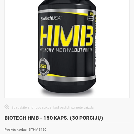
Spauskite ant nuotraukos, kad padidintumėte vaizdą
BIOTECH HMB - 150 KAPS. (30 PORCIJŲ)
Prekės kodas: BTHMB150