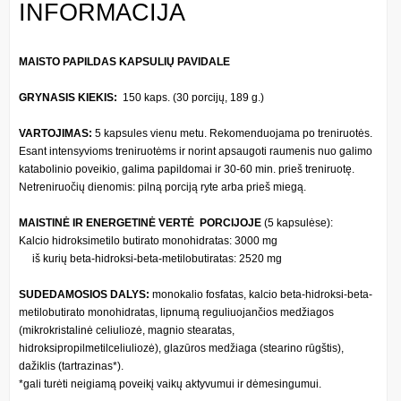
INFORMACIJA
MAISTO PAPILDAS KAPSULIŲ PAVIDALE
GRYNASIS KIEKIS:
150 kaps. (30 porcijų, 189 g.)
VARTOJIMAS:
5 kapsules vienu metu. Rekomenduojama po treniruotės.
Esant intensyvioms treniruotėms ir norint apsaugoti raumenis nuo galimo
katabolinio poveikio, galima papildomai ir 30-60 min. prieš treniruotę.
Netreniruočių dienomis: pilną porciją ryte arba prieš miegą.
MAISTINĖ IR ENERGETINĖ VERTĖ PORCIJOJE
(5 kapsulėse):
Kalcio hidroksimetilo butirato monohidratas: 3000 mg
iš kurių beta-hidroksi-beta-metilobutiratas: 2520 mg
SUDEDAMOSIOS DALYS:
monokalio fosfatas, kalcio beta-hidroksi-beta-
metilobutirato monohidratas, lipnumą reguliuojančios medžiagos
(mikrokristalinė celiuliozė, magnio stearatas,
hidroksipropilmetilceliuliozė), glazūros medžiaga (stearino rūgštis),
dažiklis (tartrazinas*).
*gali turėti neigiamą poveikį vaikų aktyvumui ir dėmesingumui.